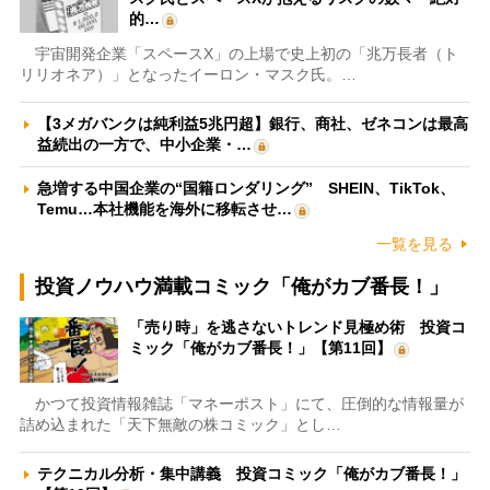
的…
宇宙開発企業「スペースX」の上場で史上初の「兆万長者（ト
リリオネア）」となったイーロン・マスク氏。…
【3メガバンクは純利益5兆円超】銀行、商社、ゼネコンは最高
益続出の一方で、中小企業・…
急増する中国企業の“国籍ロンダリング” SHEIN、TikTok、
Temu…本社機能を海外に移転させ…
一覧を見る
投資ノウハウ満載コミック「俺がカブ番長！」
「売り時」を逃さないトレンド見極め術 投資コ
ミック「俺がカブ番長！」【第11回】
かつて投資情報雑誌「マネーポスト」にて、圧倒的な情報量が
詰め込まれた「天下無敵の株コミック」とし…
テクニカル分析・集中講義 投資コミック「俺がカブ番長！」