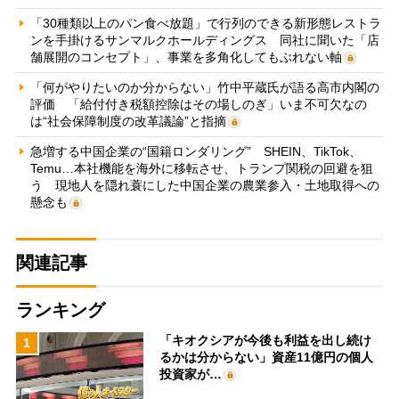
「30種類以上のパン食べ放題」で行列のできる新形態レストラ
ンを手掛けるサンマルクホールディングス 同社に聞いた「店
舗展開のコンセプト」、事業を多角化してもぶれない軸
「何がやりたいのか分からない」竹中平蔵氏が語る高市内閣の
評価 「給付付き税額控除はその場しのぎ」いま不可欠なの
は“社会保障制度の改革議論”と指摘
急増する中国企業の“国籍ロンダリング” SHEIN、TikTok、
Temu…本社機能を海外に移転させ、トランプ関税の回避を狙
う 現地人を隠れ蓑にした中国企業の農業参入・土地取得への
懸念も
関連記事
ランキング
「キオクシアが今後も利益を出し続け
1
るかは分からない」資産11億円の個人
投資家が…