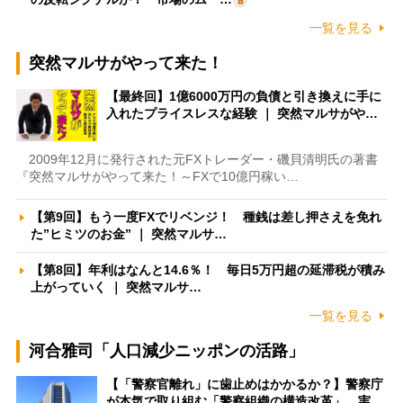
一覧を見る
突然マルサがやって来た！
【最終回】1億6000万円の負債と引き換えに手に
入れたプライスレスな経験 ｜ 突然マルサがや…
2009年12月に発行された元FXトレーダー・磯貝清明氏の著書
『突然マルサがやって来た！～FXで10億円稼い…
【第9回】もう一度FXでリベンジ！ 種銭は差し押さえを免れ
た”ヒミツのお金” ｜ 突然マルサ…
【第8回】年利はなんと14.6％！ 毎日5万円超の延滞税が積み
上がっていく ｜ 突然マルサ…
一覧を見る
河合雅司「人口減少ニッポンの活路」
【「警察官離れ」に歯止めはかかるか？】警察庁
が本気で取り組む「警察組織の構造改革」 実