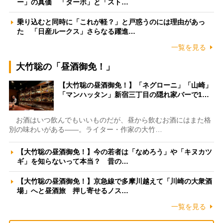
ー」の真価 「ターボ」と「スト…
乗り込むと同時に「これが軽？」と戸惑うのには理由があっ
た 「日産ルークス」さらなる躍進…
一覧を見る
大竹聡の「昼酒御免！」
【大竹聡の昼酒御免！】「ネグローニ」「山崎」
「マンハッタン」新宿三丁目の隠れ家バーで1…
お酒はいつ飲んでもいいものだが、昼から飲むお酒にはまた格
別の味わいがある――。ライター・作家の大竹…
【大竹聡の昼酒御免！】今の若者は「なめろう」や「キヌカツ
ギ」を知らないって本当？ 昔の…
【大竹聡の昼酒御免！】京急線で多摩川越えて「川崎の大衆酒
場」へと昼酒旅 押し寄せるノス…
一覧を見る