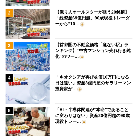
【億り人オールスターが狙う20銘柄】
2
「総資産69億円超」90歳現役トレーダ
ーから“10…
【首都圏の不動産価格「危ない駅」ラ
3
ンキング】“中古マンション売れ行き鈍
化”のワー…
「キオクシアが再び株価10万円になる
4
日は遠い」資産3億円超のサラリーマン
投資家が…
「AI・半導体関連が“本命”であること
5
に変わりはない」資産20億円超の90歳
現役トレー…