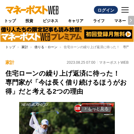
ログイン
トップ
投資
ビジネス
キャリア
ライフ
マネー
トップ
家計
借りる・ローン
住宅ローンの繰り上げ返済に待った！ 専門家
家計
2023.08.25 07:00
マネーポストWEB
住宅ローンの繰り上げ返済に待った！
専門家が「今は長く借り続けるほうがお
得」だと考える2つの理由
もっと見る
arrow_forward_ios