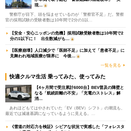
現…
警察庁が目下、頭を悩ませているのが「警察官不足」だ。警察
官の採用試験の受験者数は10年間で2分の1以…
【安全・安心ニッポンの危機】採用試験受験者数は10年間で2
分の1以下に！ 出生数減がも…
【医療崩壊】人口減少で「医師不足」に加えて「患者不足」に
見舞われ地域医療が限界に 今後…
一覧を見る
快適クルマ生活 乗ってみた、使ってみた
【4ヶ月間で受注累計6000台】BEV普及の障壁と
なる「航続距離の不安」「充電のストレス」解
消…
あれほどもてはやされていた「EV（BEV）シフト」の潮流も、
最近では減速基調になっているように見える。…
《雪道の対応力を検証》シビアな状況で実感した「フォレスタ