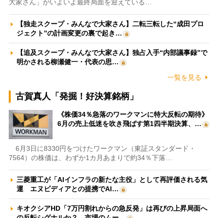
大家さん」がいよいよ最終局面を迎えている…
【独走スクープ・みんなで大家さん】二転三転した“成田プロ
ジェクト”の計画変更の裏で起き…
【追及スクープ・みんなで大家さん】独占入手“内部議事録”で
明かされる柳瀬健一・代表の思…
一覧を見る
古賀真人「発掘！好決算銘柄」
《株価34％急落のワークマンに特大反転の期待》
6月の売上低迷を吹き飛ばす第1四半期決算、…
6月3日に8330円をつけたワークマン（東証スタンダード・
7564）の株価は、わずか1カ月あまりで約34％下落…
三菱重工が「AIインフラの新たな主役」として再評価される気
運 エヌビディアとの提携でAI…
キオクシアHD「7万円割れからの急反発」は再びの上昇局面へ
の反転シグナルか？ 市場のムー…