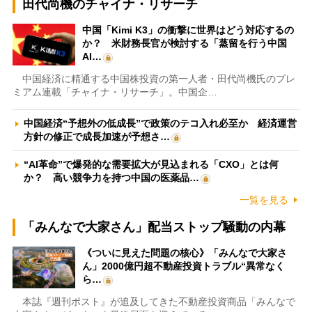
田代尚機のチャイナ・リサーチ
中国「Kimi K3」の衝撃に世界はどう対応するの
か？ 米財務長官が検討する「蒸留を行う中国
AI…
中国経済に精通する中国株投資の第一人者・田代尚機氏のプレ
ミアム連載「チャイナ・リサーチ」。中国企…
中国経済“予想外の低成長”で政策のテコ入れ必至か 経済運営
方針の修正で成長加速が予想さ…
“AI革命”で爆発的な需要拡大が見込まれる「CXO」とは何
か？ 高い競争力を持つ中国の医薬品…
一覧を見る
「みんなで大家さん」配当ストップ騒動の内幕
《ついに見えた問題の核心》「みんなで大家さ
ん」2000億円超不動産投資トラブル“異常なく
ら…
本誌『週刊ポスト』が追及してきた不動産投資商品「みんなで