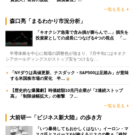
一覧を見る
森口亮「まるわかり市況分析」
「キオクシア急落で含み損が膨らんで…」損失を
投資家としての成長につなげる4つの視点 「…
半導体株を中心に相場の調整色が強まり、7月中旬にはキオク
シアホールディングスがストップ安をつけるな…
「NYダウは高値更新、ナスダック・S&P500は足踏み」が意味
する米国株市場の変化 半…
【歴史的な爆騰劇】時価総額10兆円企業が「2連続ストップ
高」「制限値幅拡大」の衝撃 フ…
一覧を見る
大前研一「ビジネス新大陸」の歩き方
「いつ暴発してもおかしくはない」イーロン・マ
スク氏とスペースXが抱えるリスクの数々「絶対