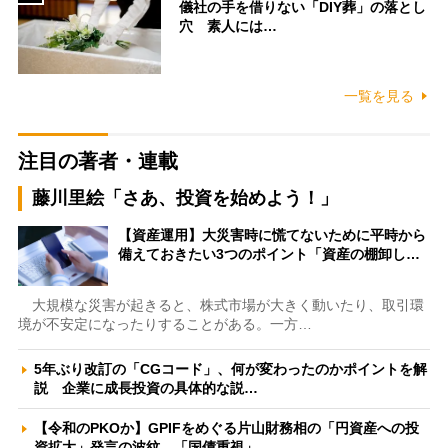
儀社の手を借りない「DIY葬」の落とし
穴 素人には…
一覧を見る
注目の著者・連載
藤川里絵「さあ、投資を始めよう！」
【資産運用】大災害時に慌てないために平時から
備えておきたい3つのポイント「資産の棚卸し…
大規模な災害が起きると、株式市場が大きく動いたり、取引環
境が不安定になったりすることがある。一方…
5年ぶり改訂の「CGコード」、何が変わったのかポイントを解
説 企業に成長投資の具体的な説…
【令和のPKOか】GPIFをめぐる片山財務相の「円資産への投
資拡大」発言の波紋 「国債重視」…