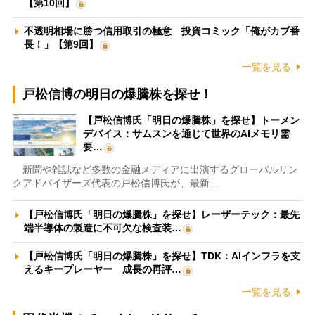
【第10回】
不透明相場に勝つ信用取引の極意 投資コミック「俺がカブ番
長！」【第9回】
一覧を見る
戸松信博の明日の爆騰株を探せ！
【戸松信博氏「明日の爆騰株」を探せ】トーメン
デバイス：サムスンを通じて世界のAIメモリ需
要…
新聞や雑誌など多数の金融メディアに出演するグローバルリン
クアドバイザーズ代表の戸松信博氏が、最新…
【戸松信博氏「明日の爆騰株」を探せ】レーザーテック：最先
端半導体の製造に不可欠な検査装…
【戸松信博氏「明日の爆騰株」を探せ】TDK：AIインフラを支
えるキープレーヤー 成長の再評…
一覧を見る