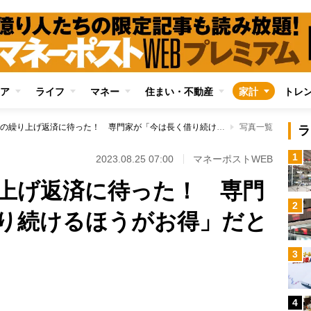
ア
ライフ
マネー
住まい・不動産
家計
トレ
住宅ローンの繰り上げ返済に待った！ 専門家が「今は長く借り続けるほうがお得」だと考える2つの理由
写真一覧
ラ
1
2023.08.25 07:00
マネーポストWEB
上げ返済に待った！ 専門
2
り続けるほうがお得」だと
3
4
Loaded
: