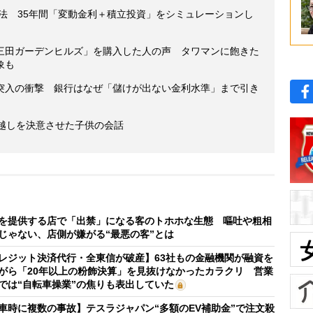
方法 35年間「変動金利＋積立投資」をシミュレーションし
三田ガーデンヒルズ」を購入した人の声 タワマンに飽きた
象も
突入の衝撃 銀行はなぜ「儲けが出ない金利水準」まで引き
っ越しを決意させた子供の会話
を提供する店で「出禁」になる客のトホホな生態 嘔吐や粗相
じゃない、店側が嫌がる“最悪の客”とは
レジット決済代行・全東信が破産】63社もの金融機関が融資を
がら「20年以上の粉飾決算」を見抜けなかったカラクリ 営業
では“自転車操業”の焦りも表出していた
車時に複数の事故】テスラジャパン“多額のEV補助金”で注文殺