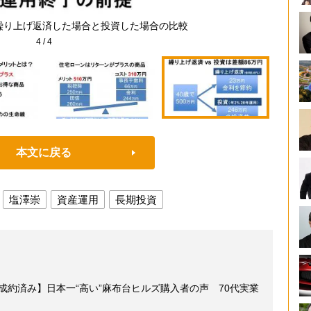
を繰り上げ返済した場合と投資した場合の比較
4
/
4
本文に戻る
塩澤崇
資産運用
長期投資
も成約済み】日本一“高い”麻布台ヒルズ購入者の声 70代実業