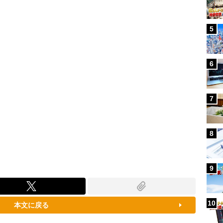
79.52%
5
6
7
8
9
10
本文に戻る