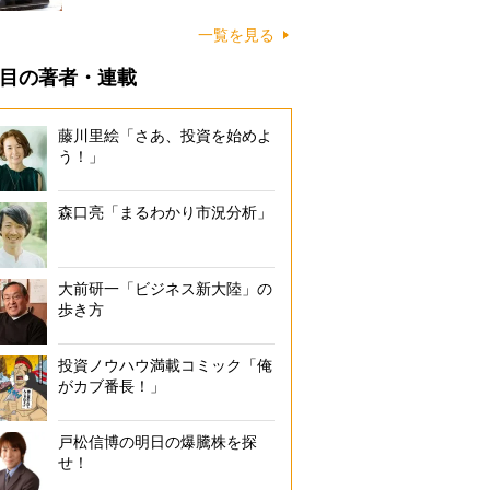
一覧を見る
目の著者・連載
藤川里絵「さあ、投資を始めよ
う！」
森口亮「まるわかり市況分析」
大前研一「ビジネス新大陸」の
歩き方
投資ノウハウ満載コミック「俺
がカブ番長！」
戸松信博の明日の爆騰株を探
せ！