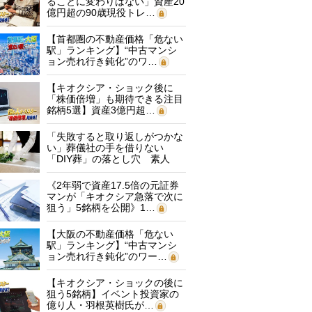
ることに変わりはない」資産20
億円超の90歳現役トレ…
【首都圏の不動産価格「危ない
駅」ランキング】“中古マンシ
ョン売れ行き鈍化”のワ…
【キオクシア・ショック後に
「株価倍増」も期待できる注目
銘柄5選】資産3億円超…
「失敗すると取り返しがつかな
い」葬儀社の手を借りない
「DIY葬」の落とし穴 素人
に…
《2年弱で資産17.5倍の元証券
マンが「キオクシア急落で次に
狙う」5銘柄を公開》1…
【大阪の不動産価格「危ない
駅」ランキング】“中古マンシ
ョン売れ行き鈍化”のワー…
【キオクシア・ショックの後に
狙う5銘柄】イベント投資家の
億り人・羽根英樹氏が…