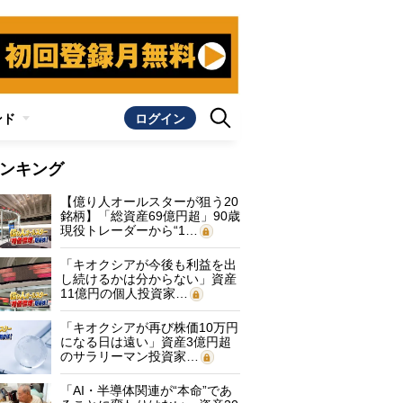
ンド
ログイン
ンキング
【億り人オールスターが狙う20
銘柄】「総資産69億円超」90歳
現役トレーダーから“1…
「キオクシアが今後も利益を出
し続けるかは分からない」資産
11億円の個人投資家…
「キオクシアが再び株価10万円
になる日は遠い」資産3億円超
のサラリーマン投資家…
「AI・半導体関連が“本命”であ