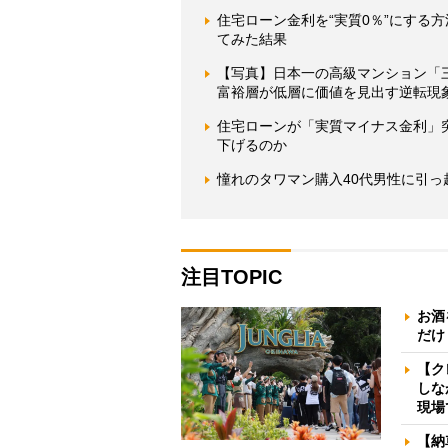
住宅ローン金利を“実質0％”にする
てみた結果
【写真】日本一の高級マンション「
富裕層が低層に価値を見出す逆転現
住宅ローンが「実質マイナス金利」
下げるのか
憧れのタワマン購入40代男性に引
注目TOPIC
お酒
だけ
【ク
しな
現場
【納