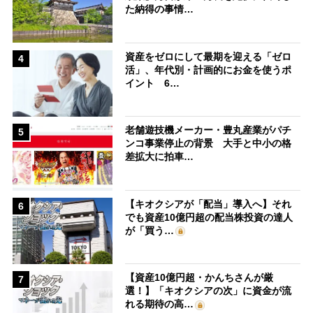
た納得の事情…
資産をゼロにして最期を迎える「ゼロ
4
活」、年代別・計画的にお金を使うポ
イント 6…
老舗遊技機メーカー・豊丸産業がパチ
5
ンコ事業停止の背景 大手と中小の格
差拡大に拍車…
【キオクシアが「配当」導入へ】それ
6
でも資産10億円超の配当株投資の達人
が「買う…
【資産10億円超・かんちさんが厳
7
選！】「キオクシアの次」に資金が流
れる期待の高…