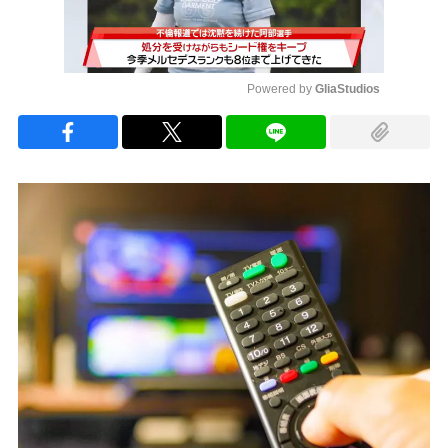
Powered by 
GliaStudios
Mute