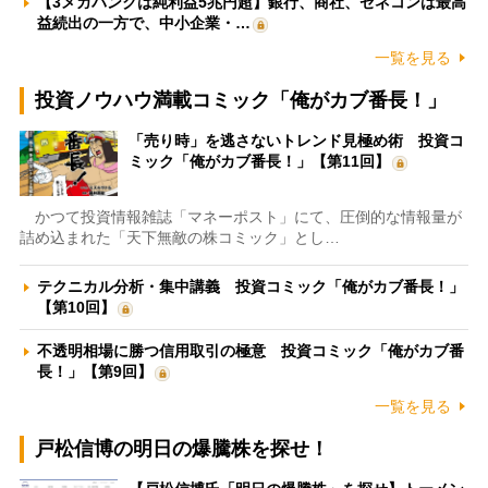
【3メガバンクは純利益5兆円超】銀行、商社、ゼネコンは最高
益続出の一方で、中小企業・…
一覧を見る
投資ノウハウ満載コミック「俺がカブ番長！」
「売り時」を逃さないトレンド見極め術 投資コ
ミック「俺がカブ番長！」【第11回】
かつて投資情報雑誌「マネーポスト」にて、圧倒的な情報量が
詰め込まれた「天下無敵の株コミック」とし…
テクニカル分析・集中講義 投資コミック「俺がカブ番長！」
【第10回】
不透明相場に勝つ信用取引の極意 投資コミック「俺がカブ番
長！」【第9回】
一覧を見る
戸松信博の明日の爆騰株を探せ！