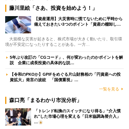
藤川里絵「さあ、投資を始めよう！」
【資産運用】大災害時に慌てないために平時から
備えておきたい3つのポイント「資産の棚卸し…
大規模な災害が起きると、株式市場が大きく動いたり、取引環
境が不安定になったりすることがある。一方…
5年ぶり改訂の「CGコード」、何が変わったのかポイントを解
説 企業に成長投資の具体的な説…
【令和のPKOか】GPIFをめぐる片山財務相の「円資産への投
資拡大」発言の波紋 「国債重視」…
一覧を見る
森口亮「まるわかり市況分析」
「トレンド転換のスイッチになり得る」“介入慣
れ”した市場心理を変える「日米協調為替介入」
…