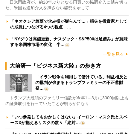
日米両政府が、約28年ぶりとなる円買いの協調介入に踏み切っ
た。米国も追加介入を辞さない姿勢を示して…
「キオクシア急落で含み損が膨らんで…」損失を投資家として
の成長につなげる4つの視点 …
「NYダウは高値更新、ナスダック・S&P500は足踏み」が意味
する米国株市場の変化 半…
一覧を見る
大前研一「ビジネス新大陸」の歩き方
「イラン戦争を利用して儲けている」利益相反と
の批判が強まるトランプファミリーの不正蓄財
疑…
トランプ大統領のファミリー信託が今年1～3月に3000回以上も
の証券取引を行っていたことが明らかになり…
「いつ暴発してもおかしくはない」イーロン・マスク氏とスペ
ースXが抱えるリスクの数々「絶対…