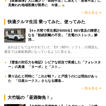
【医療崩壊】人口減少で「医師不足」に加えて「患者不足」に
見舞われ地域医療が限界に 今後…
一覧を見る
快適クルマ生活 乗ってみた、使ってみた
【4ヶ月間で受注累計6000台】BEV普及の障壁と
なる「航続距離の不安」「充電のストレス」解
消…
あれほどもてはやされていた「EV（BEV）シフト」の潮流も、
最近では減速基調になっているように見える。…
《雪道の対応力を検証》シビアな状況で実感した「フォレスタ
ー」の真価 「ターボ」と「スト…
乗り込むと同時に「これが軽？」と戸惑うのには理由があっ
た 「日産ルークス」さらなる躍進…
一覧を見る
大竹聡の「昼酒御免！」