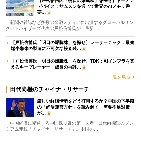
【戸松信博氏「明日の爆騰株」を探せ】トーメン
デバイス：サムスンを通じて世界のAIメモリ需
要…
新聞や雑誌など多数の金融メディアに出演するグローバルリン
クアドバイザーズ代表の戸松信博氏が、最新…
【戸松信博氏「明日の爆騰株」を探せ】レーザーテック：最先
端半導体の製造に不可欠な検査装…
【戸松信博氏「明日の爆騰株」を探せ】TDK：AIインフラを支
えるキープレーヤー 成長の再評…
一覧を見る
田代尚機のチャイナ・リサーチ
厳しい経済情勢をどう打開するか？中国の下半期
の「経済運営方針」を読み解く 需要不足対策
が…
中国経済に精通する中国株投資の第一人者・田代尚機氏のプレ
ミアム連載「チャイナ・リサーチ」。中国の…