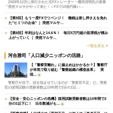
2009年12月に発行された元FXトレーダー・磯貝清明氏の著書
『突然マルサがやって来た！～FXで10億円稼い…
【第9回】もう一度FXでリベンジ！ 種銭は差し押さえを免れ
た”ヒミツのお金” ｜ 突然マルサ…
【第8回】年利はなんと14.6％！ 毎日5万円超の延滞税が積み
上がっていく ｜ 突然マルサ…
一覧を見る
河合雅司「人口減少ニッポンの活路」
【「警察官離れ」に歯止めはかかるか？】警察庁
が本気で取り組む「警察組織の構造改革」 実
現…
警察庁が目下、頭を悩ませているのが「警察官不足」だ。警察
官の採用試験の受験者数は10年間で2分の1以…
【安全・安心ニッポンの危機】採用試験受験者数は10年間で2
分の1以下に！ 出生数減がも…