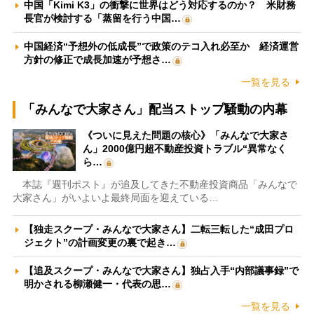
中国「Kimi K3」の衝撃に世界はどう対応するのか？ 米財務
長官が検討する「蒸留を行う中国…
中国経済“予想外の低成長”で政策のテコ入れ必至か 経済運営
方針の修正で成長加速が予想さ…
一覧を見る
「みんなで大家さん」配当ストップ騒動の内幕
《ついに見えた問題の核心》「みんなで大家さ
ん」2000億円超不動産投資トラブル“異常なく
ら…
本誌『週刊ポスト』が追及してきた不動産投資商品「みんなで
大家さん」がいよいよ最終局面を迎えている…
【独走スクープ・みんなで大家さん】二転三転した“成田プロ
ジェクト”の計画変更の裏で起き…
【追及スクープ・みんなで大家さん】独占入手“内部議事録”で
明かされる柳瀬健一・代表の思…
一覧を見る