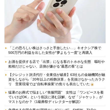
「この恐ろしい株はさっさと手放したい…」キオクシア株で
500万円の利益を出した女性が“夢よもう一度”と再購入
お酒を提供する店で「出禁」になる客のトホホな生態 嘔吐や
粗相だけじゃない、店側が嫌がる“最悪の客”とは
【クレジット決済代行・全東信が破産】63社もの金融機関が融
資をしながら「20年以上の粉飾決算」を見抜けなかったカラク
リ 営業現場では“自転車操業”の焦りも表出していた
猛暑のお葬式で悩ましい“喪服問題” 女性は「ワンピースを着
ていけばOK」という俗説に潜む誤解、なぜ「ジャケット」が
マストなのか？《1級葬祭ディレクターが解説》
急増する中国企業の“国籍ロンダリング” SHEIN、TikTok、