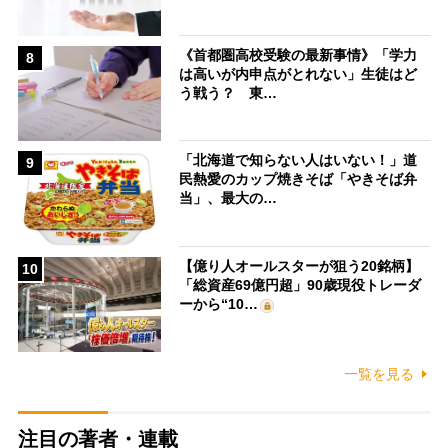
《首都圏高校受験の最新事情》「学力
8
は高いが内申点がとれない」生徒はど
う戦う？ 東…
「北海道で知らない人はいない！」道
9
民熱愛のカップ焼きそば「やきそば弁
当」、最大の…
【億り人オールスターが狙う20銘柄】
10
「総資産69億円超」90歳現役トレーダ
ーから“10…
一覧を見る
注目の著者・連載