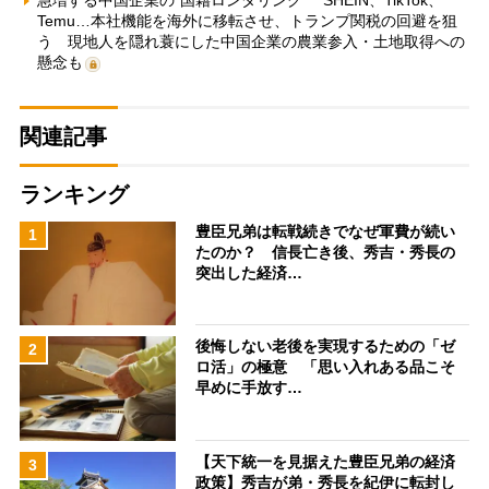
Temu…本社機能を海外に移転させ、トランプ関税の回避を狙
う 現地人を隠れ蓑にした中国企業の農業参入・土地取得への
懸念も
関連記事
ランキング
豊臣兄弟は転戦続きでなぜ軍費が続い
1
たのか？ 信長亡き後、秀吉・秀長の
突出した経済…
後悔しない老後を実現するための「ゼ
2
ロ活」の極意 「思い入れある品こそ
早めに手放す…
【天下統一を見据えた豊臣兄弟の経済
3
政策】秀吉が弟・秀長を紀伊に転封し