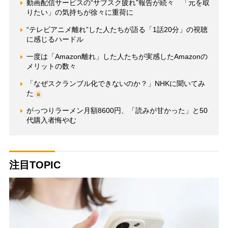
動画配信サービスの“サブスク疲れ”報告が続々 「元を取
りたい」の気持ちが徐々に重荷に
“テレビアニメ離れ”した人たちが語る「1話20分」の視聴
に感じるハードル
一度は「Amazon離れ」した人たちが実感したAmazonの
メリットの数々
「なぜスクランブル化できないのか？」NHKに聞いてみ
た
がっつりラーメン月額8600円、「読みが甘かった」と50
代購入者悔やむ
注目TOPIC