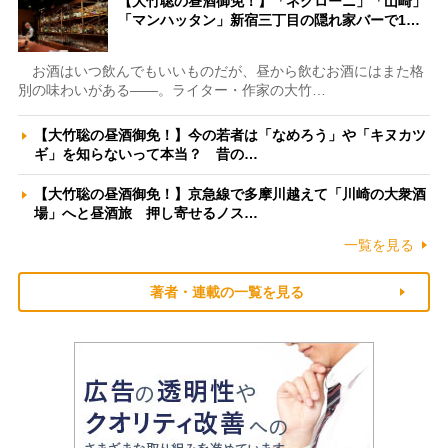
【大竹聡の昼酒御免！】「ネグローニ」「山崎」
「マンハッタン」新宿三丁目の隠れ家バーで1…
お酒はいつ飲んでもいいものだが、昼から飲むお酒にはまた格
別の味わいがある――。ライター・作家の大竹…
【大竹聡の昼酒御免！】今の若者は「なめろう」や「キヌカツ
ギ」を知らないって本当？ 昔の…
【大竹聡の昼酒御免！】京急線で多摩川越えて「川崎の大衆酒
場」へと昼酒旅 押し寄せるノス…
一覧を見る
著者・連載の一覧を見る