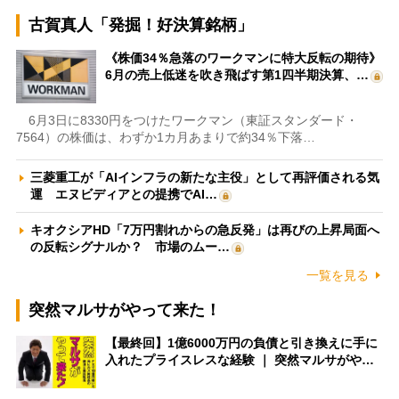
古賀真人「発掘！好決算銘柄」
《株価34％急落のワークマンに特大反転の期待》
6月の売上低迷を吹き飛ばす第1四半期決算、…
6月3日に8330円をつけたワークマン（東証スタンダード・
7564）の株価は、わずか1カ月あまりで約34％下落…
三菱重工が「AIインフラの新たな主役」として再評価される気
運 エヌビディアとの提携でAI…
キオクシアHD「7万円割れからの急反発」は再びの上昇局面へ
の反転シグナルか？ 市場のムー…
一覧を見る
突然マルサがやって来た！
【最終回】1億6000万円の負債と引き換えに手に
入れたプライスレスな経験 ｜ 突然マルサがや…