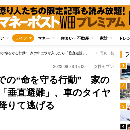
ア
ライフ
マネー
住まい・不動産
家計
トレ
台風、大雨、暴風での“命を守る行動” 家の中に水が入ったら「垂直避難」、車のタイヤが半分浸水したら降りて逃げる
写真一覧
ラ
1
2023.08.28 15:00
女性セブン
での“命を守る行動” 家の
2
「垂直避難」、車のタイヤ
降りて逃げる
3
4
Loaded
: