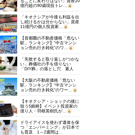
ることに変わりはない」資産20
億円超の90歳現役トレ…
「キオクシアが今後も利益を出
し続けるかは分からない」資産
11億円の個人投資家…
【首都圏の不動産価格「危ない
駅」ランキング】“中古マンシ
ョン売れ行き鈍化”のワ…
「失敗すると取り返しがつかな
い」葬儀社の手を借りない
「DIY葬」の落とし穴 素人
に…
【大阪の不動産価格「危ない
駅」ランキング】“中古マンシ
ョン売れ行き鈍化”のワー…
【キオクシア・ショックの後に
狙う5銘柄】イベント投資家の
億り人・羽根英樹氏が…
ドライアイスを使わず遺体を保
つ「エンバーミング」が日本で
も普及 1～2週間は…