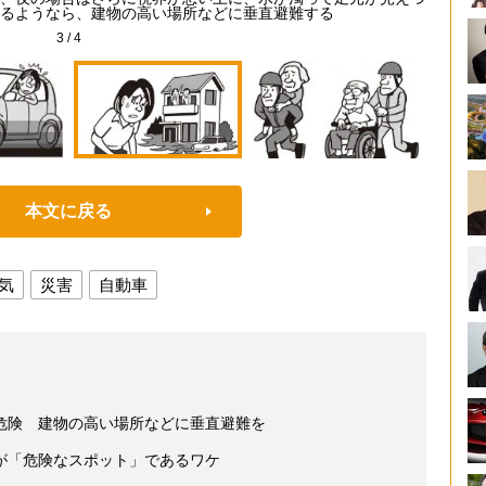
るようなら、建物の高い場所などに垂直避難する
3
/
4
本文に戻る
気
災害
自動車
危険 建物の高い場所などに垂直避難を
が「危険なスポット」であるワケ