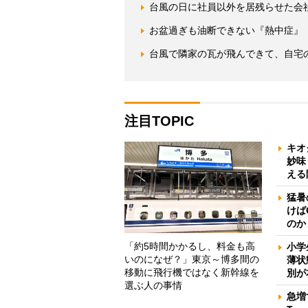
台風の日に社員以外を居残らせた会
お盆過ぎも油断できない『熱中症』
台風で隣家の瓦が飛んできて、自宅
注目TOPIC
キオ
妙味
える
猛暑
けば
のか
「約5時間かかるし、料金も高
小学
いのになぜ？」東京～博多間の
薄状
移動に飛行機ではなく新幹線を
別が
選ぶ人の事情
急増