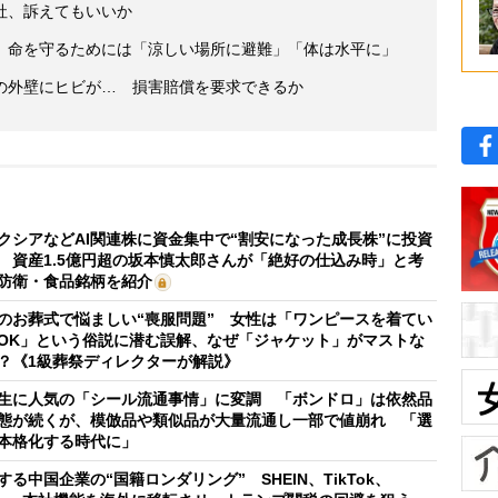
社、訴えてもいいか
 命を守るためには「涼しい場所に避難」「体は水平に」
の外壁にヒビが… 損害賠償を要求できるか
クシアなどAI関連株に資金集中で“割安になった成長株”に投資
 資産1.5億円超の坂本慎太郎さんが「絶好の仕込み時」と考
防衛・食品銘柄を紹介
のお葬式で悩ましい“喪服問題” 女性は「ワンピースを着てい
OK」という俗説に潜む誤解、なぜ「ジャケット」がマストな
？《1級葬祭ディレクターが解説》
生に人気の「シール流通事情」に変調 「ボンドロ」は依然品
態が続くが、模倣品や類似品が大量流通し一部で値崩れ 「選
本格化する時代に」
する中国企業の“国籍ロンダリング” SHEIN、TikTok、