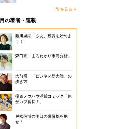
一覧を見る
目の著者・連載
藤川里絵「さあ、投資を始めよ
う！」
森口亮「まるわかり市況分析」
大前研一「ビジネス新大陸」の
歩き方
投資ノウハウ満載コミック「俺
がカブ番長！」
戸松信博の明日の爆騰株を探
せ！
者等避難」の情報（警戒レベル3）が自治体から発令されたら、高齢者