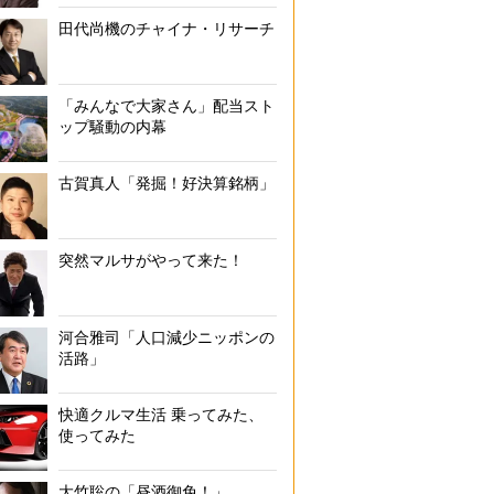
難。レベル4で全員避難と覚えておこう
田代尚機のチャイナ・リサーチ
「みんなで大家さん」配当スト
ップ騒動の内幕
古賀真人「発掘！好決算銘柄」
突然マルサがやって来た！
河合雅司「人口減少ニッポンの
活路」
快適クルマ生活 乗ってみた、
使ってみた
大竹聡の「昼酒御免！」