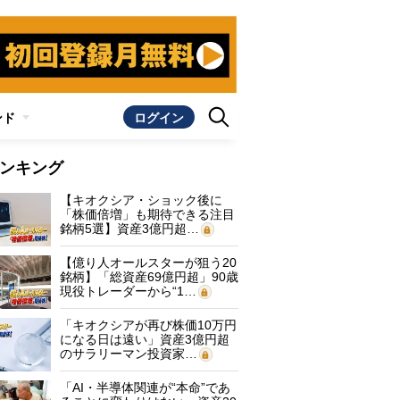
ンド
ログイン
ンキング
【キオクシア・ショック後に
「株価倍増」も期待できる注目
銘柄5選】資産3億円超…
【億り人オールスターが狙う20
銘柄】「総資産69億円超」90歳
現役トレーダーから“1…
「キオクシアが再び株価10万円
になる日は遠い」資産3億円超
のサラリーマン投資家…
「AI・半導体関連が“本命”であ