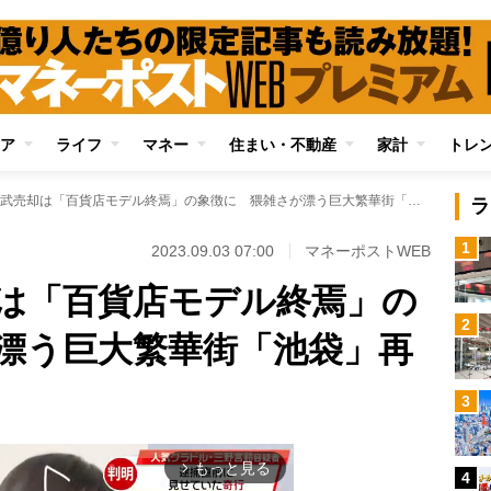
ア
ライフ
マネー
住まい・不動産
家計
トレ
そごう・西武売却は「百貨店モデル終焉」の象徴に 猥雑さが漂う巨大繁華街「池袋」再開発の行方
ラ
1
2023.09.03 07:00
マネーポストWEB
は「百貨店モデル終焉」の
2
漂う巨大繁華街「池袋」再
3
もっと見る
arrow_forward_ios
4