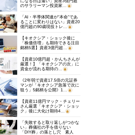
になる日は遠い」資産3億円超
のサラリーマン投資家…
「AI・半導体関連が“本命”であ
ることに変わりはない」資産20
億円超の90歳現役トレ…
【キオクシア・ショック後に
「株価倍増」も期待できる注目
銘柄5選】資産3億円超…
【資産10億円超・かんちさんが
厳選！】「キオクシアの次」に
資金が流れる期待の…
《2年弱で資産17.5倍の元証券
マンが「キオクシア急落で次に
狙う」5銘柄を公開》1…
【資産11億円マック・チェリー
さん厳選「キオクシア・ショッ
ク」後に大化け期待4…
「失敗すると取り返しがつかな
い」葬儀社の手を借りない
「DIY葬」の落とし穴 素人