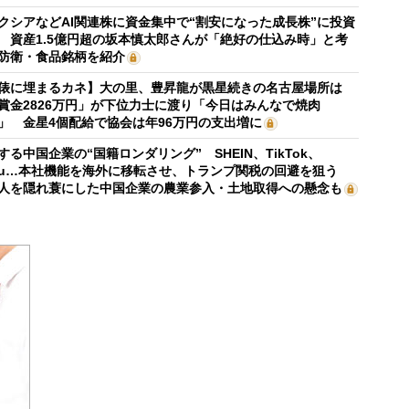
クシアなどAI関連株に資金集中で“割安になった成長株”に投資
 資産1.5億円超の坂本慎太郎さんが「絶好の仕込み時」と考
防衛・食品銘柄を紹介
俵に埋まるカネ】大の里、豊昇龍が黒星続きの名古屋場所は
賞金2826万円」が下位力士に渡り「今日はみんなで焼肉
」 金星4個配給で協会は年96万円の支出増に
する中国企業の“国籍ロンダリング” SHEIN、TikTok、
mu…本社機能を海外に移転させ、トランプ関税の回避を狙う
人を隠れ蓑にした中国企業の農業参入・土地取得への懸念も