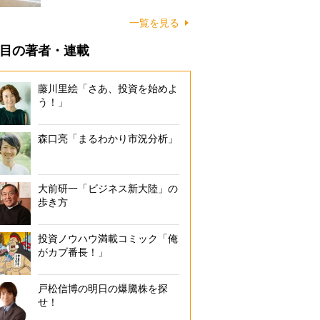
に…
一覧を見る
目の著者・連載
藤川里絵「さあ、投資を始めよ
う！」
森口亮「まるわかり市況分析」
大前研一「ビジネス新大陸」の
歩き方
投資ノウハウ満載コミック「俺
がカブ番長！」
戸松信博の明日の爆騰株を探
せ！