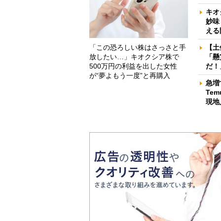
キオ
妙味
える
「この恐ろしい株はさっさと手
【土
放したい…」キオクシア株で
「懸
500万円の利益を出した女性
だ！
が“夢よもう一度”と再購入
急増
Te
現地