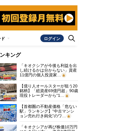
ンド
ログイン
ンキング
「キオクシアが今後も利益を出
し続けるかは分からない」資産
11億円の個人投資家…
【億り人オールスターが狙う20
銘柄】「総資産69億円超」90歳
現役トレーダーから“1…
【首都圏の不動産価格「危ない
駅」ランキング】“中古マンシ
ョン売れ行き鈍化”のワ…
「キオクシアが再び株価10万円