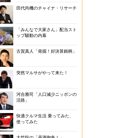
田代尚機のチャイナ・リサーチ
「みんなで大家さん」配当スト
ップ騒動の内幕
古賀真人「発掘！好決算銘柄」
突然マルサがやって来た！
河合雅司「人口減少ニッポンの
活路」
快適クルマ生活 乗ってみた、
使ってみた
大竹聡の「昼酒御免！」