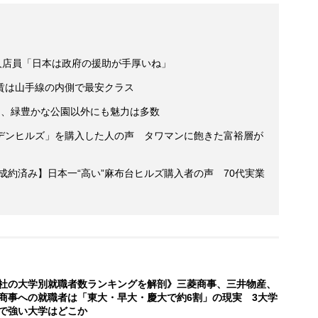
人店員「日本は政府の援助が手厚いね」
賃は山手線の内側で最安クラス
」、緑豊かな公園以外にも魅力は多数
デンヒルズ」を購入した人の声 タワマンに飽きた富裕層が
も成約済み】日本一“高い”麻布台ヒルズ購入者の声 70代実業
社の大学別就職者数ランキングを解剖》三菱商事、三井物産、
商事への就職者は「東大・早大・慶大で約6割」の現実 3大学
で強い大学はどこか