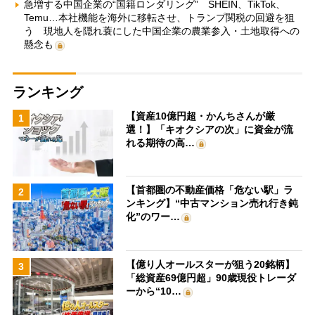
急増する中国企業の“国籍ロンダリング” SHEIN、TikTok、
Temu…本社機能を海外に移転させ、トランプ関税の回避を狙
う 現地人を隠れ蓑にした中国企業の農業参入・土地取得への
懸念も
ランキング
【資産10億円超・かんちさんが厳
1
選！】「キオクシアの次」に資金が流
れる期待の高…
【首都圏の不動産価格「危ない駅」ラ
2
ンキング】“中古マンション売れ行き鈍
化”のワー…
【億り人オールスターが狙う20銘柄】
3
「総資産69億円超」90歳現役トレーダ
ーから“10…