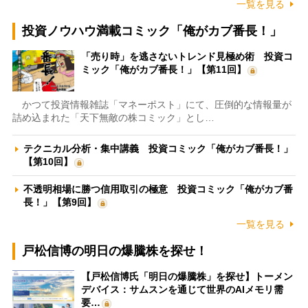
一覧を見る
投資ノウハウ満載コミック「俺がカブ番長！」
「売り時」を逃さないトレンド見極め術 投資コ
ミック「俺がカブ番長！」【第11回】
かつて投資情報雑誌「マネーポスト」にて、圧倒的な情報量が
詰め込まれた「天下無敵の株コミック」とし…
テクニカル分析・集中講義 投資コミック「俺がカブ番長！」
【第10回】
不透明相場に勝つ信用取引の極意 投資コミック「俺がカブ番
長！」【第9回】
一覧を見る
戸松信博の明日の爆騰株を探せ！
【戸松信博氏「明日の爆騰株」を探せ】トーメン
デバイス：サムスンを通じて世界のAIメモリ需
要…