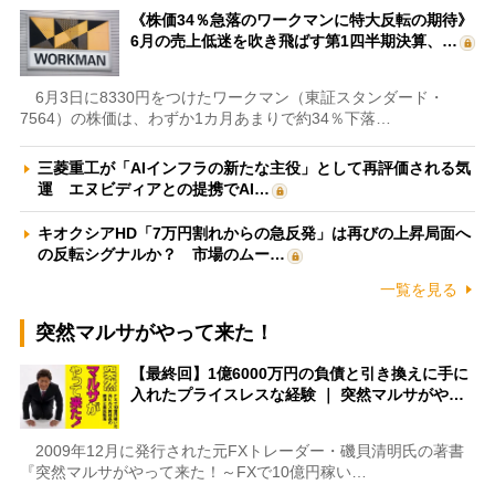
《株価34％急落のワークマンに特大反転の期待》
6月の売上低迷を吹き飛ばす第1四半期決算、…
6月3日に8330円をつけたワークマン（東証スタンダード・
7564）の株価は、わずか1カ月あまりで約34％下落…
三菱重工が「AIインフラの新たな主役」として再評価される気
運 エヌビディアとの提携でAI…
キオクシアHD「7万円割れからの急反発」は再びの上昇局面へ
の反転シグナルか？ 市場のムー…
一覧を見る
突然マルサがやって来た！
【最終回】1億6000万円の負債と引き換えに手に
入れたプライスレスな経験 ｜ 突然マルサがや…
2009年12月に発行された元FXトレーダー・磯貝清明氏の著書
『突然マルサがやって来た！～FXで10億円稼い…