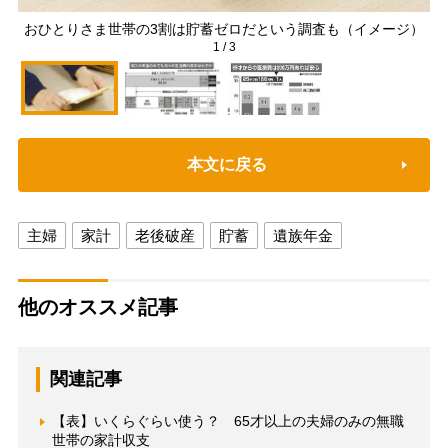
おひとりさま世帯の3割は貯蓄ゼロだという調査も（イメージ）
1
/
3
本文に戻る
主婦
家計
老後破産
貯蓄
遺族年金
他のオススメ記事
関連記事
【表】いくらぐらい使う？ 65才以上の夫婦のみの無職
世帯の家計収支