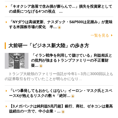
「キオクシア急落で含み損が膨らんで…」損失を投資家として
の成長につなげる4つの視点 …
「NYダウは高値更新、ナスダック・S&P500は足踏み」が意味
する米国株市場の変化 半…
一覧を見る
大前研一「ビジネス新大陸」の歩き方
「イラン戦争を利用して儲けている」利益相反と
の批判が強まるトランプファミリーの不正蓄財
疑…
トランプ大統領のファミリー信託が今年1～3月に3000回以上も
の証券取引を行っていたことが明らかになり…
「いつ暴発してもおかしくはない」イーロン・マスク氏とスペ
ースXが抱えるリスクの数々「絶対…
【3メガバンクは純利益5兆円超】銀行、商社、ゼネコンは最高
益続出の一方で、中小企業・…