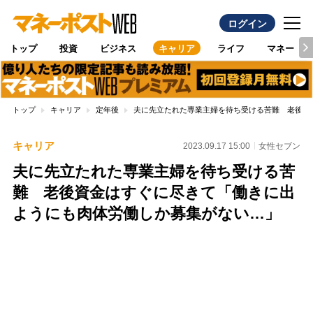
ログイン
トップ
投資
ビジネス
キャリア
ライフ
マネー
トップ
キャリア
定年後
夫に先立たれた専業主婦を待ち受ける苦難 老後資
キャリア
2023.09.17 15:00
女性セブン
夫に先立たれた専業主婦を待ち受ける苦
難 老後資金はすぐに尽きて「働きに出
ようにも肉体労働しか募集がない…」
Loaded
:
100.00%
/
Unmute