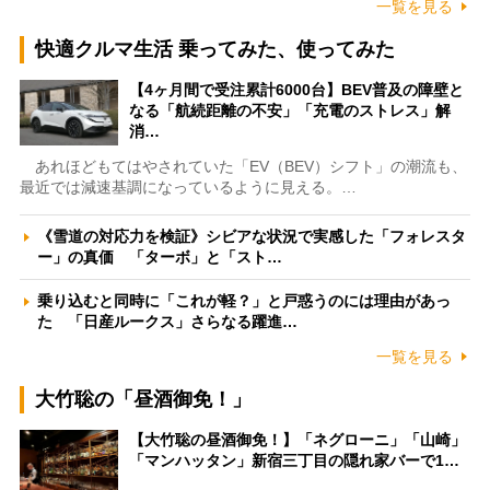
一覧を見る
快適クルマ生活 乗ってみた、使ってみた
【4ヶ月間で受注累計6000台】BEV普及の障壁と
なる「航続距離の不安」「充電のストレス」解
消…
あれほどもてはやされていた「EV（BEV）シフト」の潮流も、
最近では減速基調になっているように見える。…
《雪道の対応力を検証》シビアな状況で実感した「フォレスタ
ー」の真価 「ターボ」と「スト…
乗り込むと同時に「これが軽？」と戸惑うのには理由があっ
た 「日産ルークス」さらなる躍進…
一覧を見る
大竹聡の「昼酒御免！」
【大竹聡の昼酒御免！】「ネグローニ」「山崎」
「マンハッタン」新宿三丁目の隠れ家バーで1…