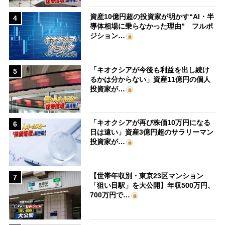
資産10億円超の投資家が明かす“AI・半
4
導体相場に乗らなかった理由” フルポ
ジション…
「キオクシアが今後も利益を出し続け
5
るかは分からない」資産11億円の個人
投資家が…
「キオクシアが再び株価10万円になる
6
日は遠い」資産3億円超のサラリーマン
投資家が…
【世帯年収別・東京23区マンション
7
「狙い目駅」を大公開】年収500万円、
700万円で…