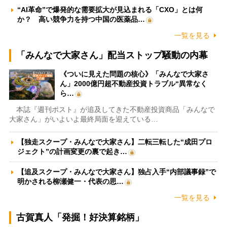
“AI革命”で爆発的な需要拡大が見込まれる「CXO」とは何
か？ 高い競争力を持つ中国の医薬品…
一覧を見る
「みんなで大家さん」配当ストップ騒動の内幕
《ついに見えた問題の核心》「みんなで大家さ
ん」2000億円超不動産投資トラブル“異常なく
ら…
本誌『週刊ポスト』が追及してきた不動産投資商品「みんなで
大家さん」がいよいよ最終局面を迎えている…
【独走スクープ・みんなで大家さん】二転三転した“成田プロ
ジェクト”の計画変更の裏で起き…
【追及スクープ・みんなで大家さん】独占入手“内部議事録”で
明かされる柳瀬健一・代表の思…
一覧を見る
古賀真人「発掘！好決算銘柄」