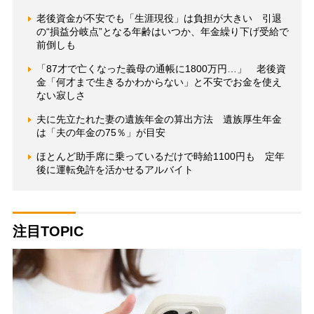
老後資金が不安でも「生涯現役」は負担が大きい 引退
の“損益分岐点”となる年齢はいつか、年金繰り下げ受給で
前倒しも
「87才で亡くなった義母の通帳に1800万円…」 老後資
金「何才まで生きるかわからない」と不安でお金を使え
ない寂しさ
夫に先立たれた妻の遺族年金の算出方法 遺族厚生年金
は「夫の年金の75％」が目安
ほとんど助手席に乗っているだけで時給1100円も 定年
後に運転免許を活かせるアルバイト
注目TOPIC