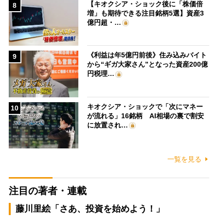
【キオクシア・ショック後に「株価倍
8
増」も期待できる注目銘柄5選】資産3
億円超・…
《利益は年5億円前後》住み込みバイト
9
から“ギガ大家さん”となった資産200億
円税理…
キオクシア・ショックで「次にマネー
10
が流れる」16銘柄 AI相場の裏で割安
に放置され…
一覧を見る
注目の著者・連載
藤川里絵「さあ、投資を始めよう！」