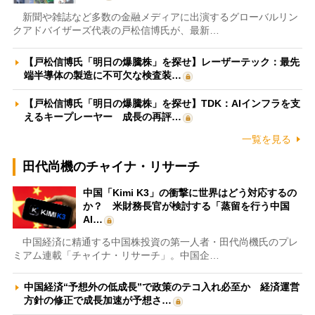
新聞や雑誌など多数の金融メディアに出演するグローバルリン
クアドバイザーズ代表の戸松信博氏が、最新…
【戸松信博氏「明日の爆騰株」を探せ】レーザーテック：最先
端半導体の製造に不可欠な検査装…
【戸松信博氏「明日の爆騰株」を探せ】TDK：AIインフラを支
えるキープレーヤー 成長の再評…
一覧を見る
田代尚機のチャイナ・リサーチ
中国「Kimi K3」の衝撃に世界はどう対応するの
か？ 米財務長官が検討する「蒸留を行う中国
AI…
中国経済に精通する中国株投資の第一人者・田代尚機氏のプレ
ミアム連載「チャイナ・リサーチ」。中国企…
中国経済“予想外の低成長”で政策のテコ入れ必至か 経済運営
方針の修正で成長加速が予想さ…