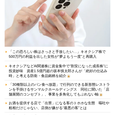
「この恐ろしい株はさっさと手放したい…」キオクシア株で
500万円の利益を出した女性が“夢よもう一度”と再購入
キオクシアなどAI関連株に資金集中で“割安になった成長株”に
投資妙味 資産1.5億円超の坂本慎太郎さんが「絶好の仕込み
時」と考える防衛・食品銘柄を紹介
「30種類以上のパン食べ放題」で行列のできる新形態レストラ
ンを手掛けるサンマルクホールディングス 同社に聞いた「店
舗展開のコンセプト」、事業を多角化してもぶれない軸
お酒を提供する店で「出禁」になる客のトホホな生態 嘔吐や
粗相だけじゃない、店側が嫌がる“最悪の客”とは