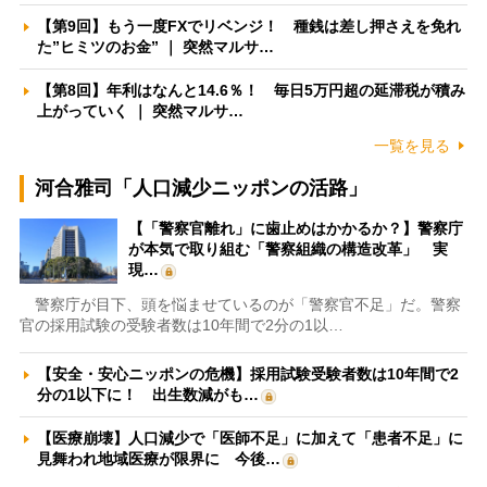
【第9回】もう一度FXでリベンジ！ 種銭は差し押さえを免れ
た”ヒミツのお金” ｜ 突然マルサ…
【第8回】年利はなんと14.6％！ 毎日5万円超の延滞税が積み
上がっていく ｜ 突然マルサ…
一覧を見る
河合雅司「人口減少ニッポンの活路」
【「警察官離れ」に歯止めはかかるか？】警察庁
が本気で取り組む「警察組織の構造改革」 実
現…
警察庁が目下、頭を悩ませているのが「警察官不足」だ。警察
官の採用試験の受験者数は10年間で2分の1以…
【安全・安心ニッポンの危機】採用試験受験者数は10年間で2
分の1以下に！ 出生数減がも…
【医療崩壊】人口減少で「医師不足」に加えて「患者不足」に
見舞われ地域医療が限界に 今後…