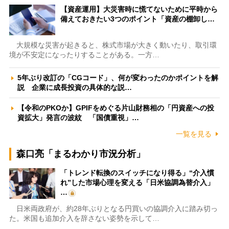
【資産運用】大災害時に慌てないために平時から
備えておきたい3つのポイント「資産の棚卸し…
大規模な災害が起きると、株式市場が大きく動いたり、取引環
境が不安定になったりすることがある。一方…
5年ぶり改訂の「CGコード」、何が変わったのかポイントを解
説 企業に成長投資の具体的な説…
【令和のPKOか】GPIFをめぐる片山財務相の「円資産への投
資拡大」発言の波紋 「国債重視」…
一覧を見る
森口亮「まるわかり市況分析」
「トレンド転換のスイッチになり得る」“介入慣
れ”した市場心理を変える「日米協調為替介入」
…
日米両政府が、約28年ぶりとなる円買いの協調介入に踏み切っ
た。米国も追加介入を辞さない姿勢を示して…