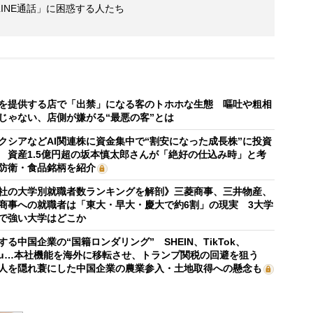
INE通話」に困惑する人たち
を提供する店で「出禁」になる客のトホホな生態 嘔吐や粗相
じゃない、店側が嫌がる“最悪の客”とは
クシアなどAI関連株に資金集中で“割安になった成長株”に投資
 資産1.5億円超の坂本慎太郎さんが「絶好の仕込み時」と考
防衛・食品銘柄を紹介
社の大学別就職者数ランキングを解剖》三菱商事、三井物産、
商事への就職者は「東大・早大・慶大で約6割」の現実 3大学
で強い大学はどこか
する中国企業の“国籍ロンダリング” SHEIN、TikTok、
mu…本社機能を海外に移転させ、トランプ関税の回避を狙う
人を隠れ蓑にした中国企業の農業参入・土地取得への懸念も