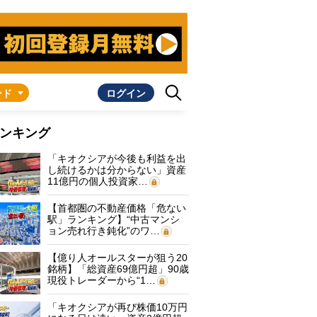
ンド
ログイン
ンキング
「キオクシアが今後も利益を出
し続けるかは分からない」資産
11億円の個人投資家…
【首都圏の不動産価格「危ない
駅」ランキング】“中古マンシ
ョン売れ行き鈍化”のワ…
【億り人オールスターが狙う20
銘柄】「総資産69億円超」90歳
現役トレーダーから“1…
「キオクシアが再び株価10万円