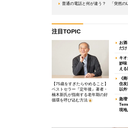
普通の電話と何が違う？ 「突然のL
注目TOPIC
お酒
だけ
キオ
妙味
える
《商
【75歳をすぎたらやめること】
住友
ベストセラー『定年後』著者・
以外
楠木新氏が指南する老年期の好
急増
循環を呼び込む方法
Te
現地