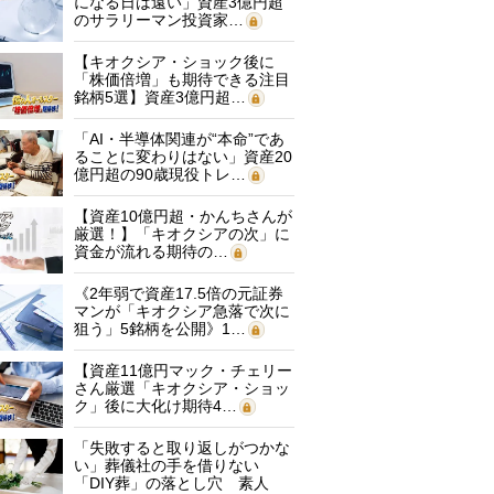
になる日は遠い」資産3億円超
のサラリーマン投資家…
【キオクシア・ショック後に
「株価倍増」も期待できる注目
銘柄5選】資産3億円超…
「AI・半導体関連が“本命”であ
ることに変わりはない」資産20
億円超の90歳現役トレ…
【資産10億円超・かんちさんが
厳選！】「キオクシアの次」に
資金が流れる期待の…
《2年弱で資産17.5倍の元証券
マンが「キオクシア急落で次に
狙う」5銘柄を公開》1…
【資産11億円マック・チェリー
さん厳選「キオクシア・ショッ
ク」後に大化け期待4…
「失敗すると取り返しがつかな
い」葬儀社の手を借りない
「DIY葬」の落とし穴 素人