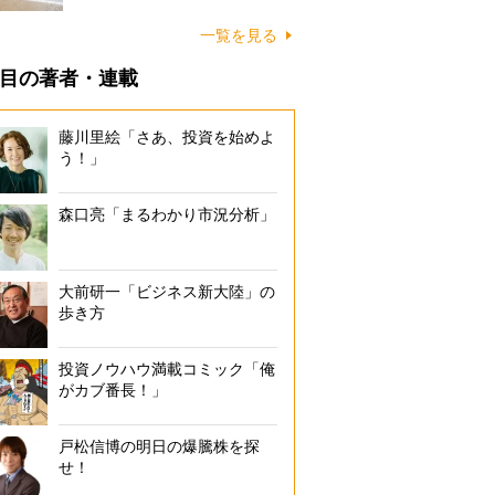
に…
一覧を見る
目の著者・連載
藤川里絵「さあ、投資を始めよ
う！」
森口亮「まるわかり市況分析」
大前研一「ビジネス新大陸」の
歩き方
投資ノウハウ満載コミック「俺
がカブ番長！」
戸松信博の明日の爆騰株を探
せ！