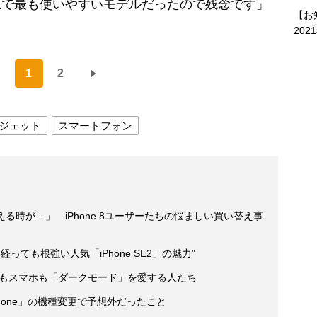
ne史上で最も使いやすいモデルだったので残念です」
【お
202
1
2
ジェット
スマートフォン
える時が…」 iPhone 8ユーザーたちの悩ましい買い替え事
ても根強い人気「iPhone SE2」の魅力”
Cもスマホも「ダークモード」を愛する人たち
id→iPhone」の機種変更で予想外だったこと