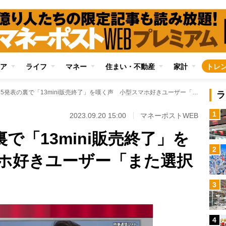
ア
ライフ
マネー
住まい・不動産
家計
トレ
iPhone 15発表の裏で「13mini販売終了」を嘆く声 小型スマホ好きユーザー「また選択肢が減った…」
ラ
1
2023.09.20 15:00
マネーポストWEB
の裏で「13mini販売終了」を
2
ホ好きユーザー「また選択
3
4