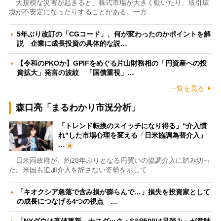
大規模な災害が起きると、株式市場が大きく動いたり、取引環
境が不安定になったりすることがある。一方…
5年ぶり改訂の「CGコード」、何が変わったのかポイントを解
説 企業に成長投資の具体的な説…
【令和のPKOか】GPIFをめぐる片山財務相の「円資産への投
資拡大」発言の波紋 「国債重視」…
一覧を見る
森口亮「まるわかり市況分析」
「トレンド転換のスイッチになり得る」“介入慣
れ”した市場心理を変える「日米協調為替介入」
…
日米両政府が、約28年ぶりとなる円買いの協調介入に踏み切っ
た。米国も追加介入を辞さない姿勢を示して…
「キオクシア急落で含み損が膨らんで…」損失を投資家として
の成長につなげる4つの視点 …