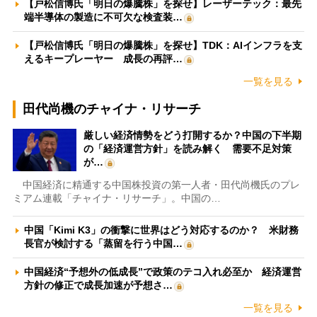
【戸松信博氏「明日の爆騰株」を探せ】レーザーテック：最先
端半導体の製造に不可欠な検査装…
【戸松信博氏「明日の爆騰株」を探せ】TDK：AIインフラを支
えるキープレーヤー 成長の再評…
一覧を見る
田代尚機のチャイナ・リサーチ
厳しい経済情勢をどう打開するか？中国の下半期
の「経済運営方針」を読み解く 需要不足対策
が…
中国経済に精通する中国株投資の第一人者・田代尚機氏のプレ
ミアム連載「チャイナ・リサーチ」。中国の…
中国「Kimi K3」の衝撃に世界はどう対応するのか？ 米財務
長官が検討する「蒸留を行う中国…
中国経済“予想外の低成長”で政策のテコ入れ必至か 経済運営
方針の修正で成長加速が予想さ…
一覧を見る