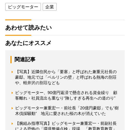
ビッグモーター
企業
あわせて読みたい
あなたにオススメ
関連記事
【写真】近隣住民から「要塞」と呼ばれた兼重元社長の
豪邸。地元では「ベルリンの壁」と呼ばれる熱海の別荘
や、軽井沢の別荘なども
ビッグモーター、90億円返済で懸念される資金繰り 顧
客離れ・社員流出も重なり“険しすぎる再生への道のり”
ビッグモーター兼重宏一・前社長「20億円豪邸」でも“樹
木伐採騒動” 地元に愛された桜の木が消えていた
【腕組み指導写真】ビッグモーター兼重宏一・前副社長
による恐怖の「環境整備点検」現場 「教育教育教育」