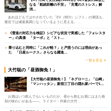
なる「航続距離の不安」「充電のストレス」解
消…
あれほどもてはやされていた「EV（BEV）シフト」の潮流も、
最近では減速基調になっているように見える。…
《雪道の対応力を検証》シビアな状況で実感した「フォレスタ
ー」の真価 「ターボ」と「スト…
乗り込むと同時に「これが軽？」と戸惑うのには理由があっ
た 「日産ルークス」さらなる躍進…
一覧を見る
大竹聡の「昼酒御免！」
【大竹聡の昼酒御免！】「ネグローニ」「山崎」
「マンハッタン」新宿三丁目の隠れ家バーで1…
お酒はいつ飲んでもいいものだが、昼から飲むお酒にはまた格
別の味わいがある――。ライター・作家の大竹…