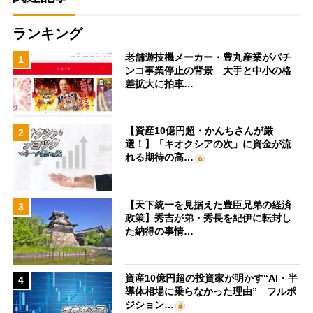
ランキング
老舗遊技機メーカー・豊丸産業がパチ
1
ンコ事業停止の背景 大手と中小の格
差拡大に拍車…
【資産10億円超・かんちさんが厳
2
選！】「キオクシアの次」に資金が流
れる期待の高…
【天下統一を見据えた豊臣兄弟の経済
3
政策】秀吉が弟・秀長を紀伊に転封し
た納得の事情…
資産10億円超の投資家が明かす“AI・半
4
導体相場に乗らなかった理由” フルポ
ジション…