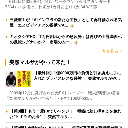
6月3日に8330円をつけたワークマン（東証スタンダード・
7564）の株価は、わずか1カ月あまりで約34％下落…
三菱重工が「AIインフラの新たな主役」として再評価される気
運 エヌビディアとの提携でAI…
キオクシアHD「7万円割れからの急反発」は再びの上昇局面へ
の反転シグナルか？ 市場のムー…
一覧を見る
突然マルサがやって来た！
【最終回】1億6000万円の負債と引き換えに手に
入れたプライスレスな経験 ｜ 突然マルサがや…
2009年12月に発行された元FXトレーダー・磯貝清明氏の著書
『突然マルサがやって来た！～FXで10億円稼い…
【第9回】もう一度FXでリベンジ！ 種銭は差し押さえを免れ
た”ヒミツのお金” ｜ 突然マルサ…