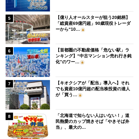
【億り人オールスターが狙う20銘柄】
5
「総資産69億円超」90歳現役トレーダ
ーから“10…
【首都圏の不動産価格「危ない駅」ラ
6
ンキング】“中古マンション売れ行き鈍
化”のワー…
【キオクシアが「配当」導入へ】それ
7
でも資産10億円超の配当株投資の達人
が「買う…
「北海道で知らない人はいない！」道
8
民熱愛のカップ焼きそば「やきそば弁
当」、最大の…