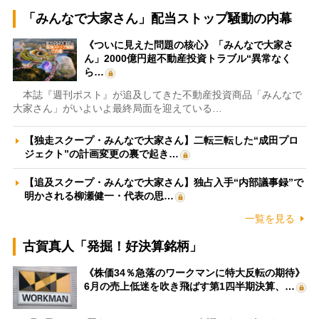
「みんなで大家さん」配当ストップ騒動の内幕
《ついに見えた問題の核心》「みんなで大家さ
ん」2000億円超不動産投資トラブル“異常なく
ら…
本誌『週刊ポスト』が追及してきた不動産投資商品「みんなで
大家さん」がいよいよ最終局面を迎えている…
【独走スクープ・みんなで大家さん】二転三転した“成田プロ
ジェクト”の計画変更の裏で起き…
【追及スクープ・みんなで大家さん】独占入手“内部議事録”で
明かされる柳瀬健一・代表の思…
一覧を見る
古賀真人「発掘！好決算銘柄」
《株価34％急落のワークマンに特大反転の期待》
6月の売上低迷を吹き飛ばす第1四半期決算、…