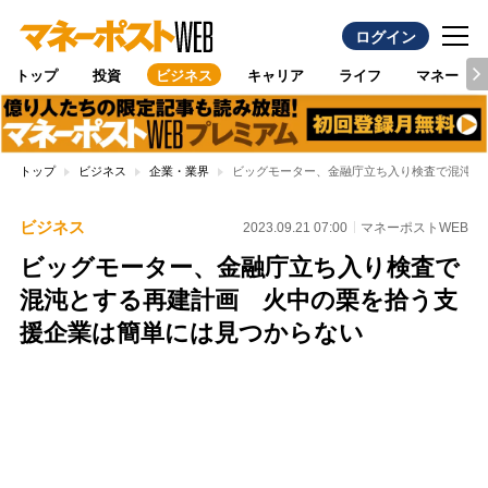
ログイン
トップ
投資
ビジネス
キャリア
ライフ
マネー
トップ
ビジネス
企業・業界
ビッグモーター、金融庁立ち入り検査で混沌と
ビジネス
2023.09.21 07:00
マネーポストWEB
ビッグモーター、金融庁立ち入り検査で
混沌とする再建計画 火中の栗を拾う支
援企業は簡単には見つからない
Loaded
:
100.00%
/
Unmute