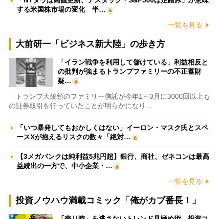
「NYダウは高値更新、ナスダック・S&P500は足踏み」が意味
する米国株市場の変化 半…
一覧を見る
大前研一「ビジネス新大陸」の歩き方
「イラン戦争を利用して儲けている」利益相反と
の批判が強まるトランプファミリーの不正蓄財
疑…
トランプ大統領のファミリー信託が今年1～3月に3000回以上も
の証券取引を行っていたことが明らかになり…
「いつ暴発してもおかしくはない」イーロン・マスク氏とスペ
ースXが抱えるリスクの数々「絶対…
【3メガバンクは純利益5兆円超】銀行、商社、ゼネコンは最高
益続出の一方で、中小企業・…
一覧を見る
投資ノウハウ満載コミック「俺がカブ番長！」
「売り時」を逃さないトレンド見極め術 投資コ