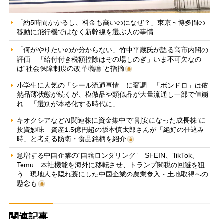
「約5時間かかるし、料金も高いのになぜ？」東京～博多間の
移動に飛行機ではなく新幹線を選ぶ人の事情
「何がやりたいのか分からない」竹中平蔵氏が語る高市内閣の
評価 「給付付き税額控除はその場しのぎ」いま不可欠なの
は“社会保障制度の改革議論”と指摘
小学生に人気の「シール流通事情」に変調 「ボンドロ」は依
然品薄状態が続くが、模倣品や類似品が大量流通し一部で値崩
れ 「選別が本格化する時代に」
キオクシアなどAI関連株に資金集中で“割安になった成長株”に
投資妙味 資産1.5億円超の坂本慎太郎さんが「絶好の仕込み
時」と考える防衛・食品銘柄を紹介
急増する中国企業の“国籍ロンダリング” SHEIN、TikTok、
Temu…本社機能を海外に移転させ、トランプ関税の回避を狙
う 現地人を隠れ蓑にした中国企業の農業参入・土地取得への
懸念も
関連記事