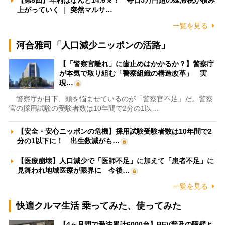
【第8回】年利はなんと14.6％！ 毎日5万円超の延滞税が積み
上がっていく ｜ 突然マルサ…
一覧を見る
河合雅司「人口減少ニッポンの活路」
【「警察官離れ」に歯止めはかかるか？】警察庁
が本気で取り組む「警察組織の構造改革」 実
現…
警察庁が目下、頭を悩ませているのが「警察官不足」だ。警察
官の採用試験の受験者数は10年間で2分の1以…
【安全・安心ニッポンの危機】採用試験受験者数は10年間で2
分の1以下に！ 出生数減がも…
【医療崩壊】人口減少で「医師不足」に加えて「患者不足」に
見舞われ地域医療が限界に 今後…
一覧を見る
快適クルマ生活 乗ってみた、使ってみた
【4ヶ月間で受注累計6000台】BEV普及の障壁と