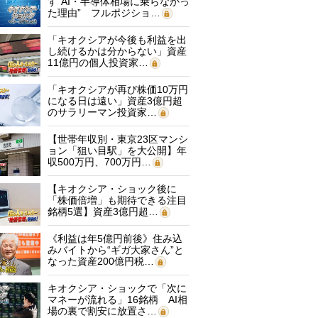
す“AI・半導体相場に乗らなかっ
た理由” フルポジショ…
「キオクシアが今後も利益を出
し続けるかは分からない」資産
11億円の個人投資家…
「キオクシアが再び株価10万円
になる日は遠い」資産3億円超
のサラリーマン投資家…
【世帯年収別・東京23区マンシ
ョン「狙い目駅」を大公開】年
収500万円、700万円…
【キオクシア・ショック後に
「株価倍増」も期待できる注目
銘柄5選】資産3億円超…
《利益は年5億円前後》住み込
みバイトから“ギガ大家さん”と
なった資産200億円税…
キオクシア・ショックで「次に
マネーが流れる」16銘柄 AI相
場の裏で割安に放置さ…