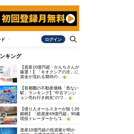
ンド
ログイン
ンキング
【資産10億円超・かんちさんが
厳選！】「キオクシアの次」に
資金が流れる期待の…
【首都圏の不動産価格「危ない
駅」ランキング】“中古マンシ
ョン売れ行き鈍化”のワ…
【億り人オールスターが狙う20
銘柄】「総資産69億円超」90歳
現役トレーダーから“1…
資産10億円超の投資家が明か