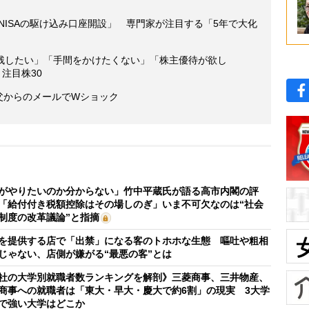
般NISAの駆け込み口座開設」 専門家が注目する「5年で大化
残したい」「手間をかけたくない」「株主優待が欲し
注目株30
 父からのメールでWショック
がやりたいのか分からない」竹中平蔵氏が語る高市内閣の評
「給付付き税額控除はその場しのぎ」いま不可欠なのは“社会
制度の改革議論”と指摘
を提供する店で「出禁」になる客のトホホな生態 嘔吐や粗相
じゃない、店側が嫌がる“最悪の客”とは
社の大学別就職者数ランキングを解剖》三菱商事、三井物産、
商事への就職者は「東大・早大・慶大で約6割」の現実 3大学
で強い大学はどこか