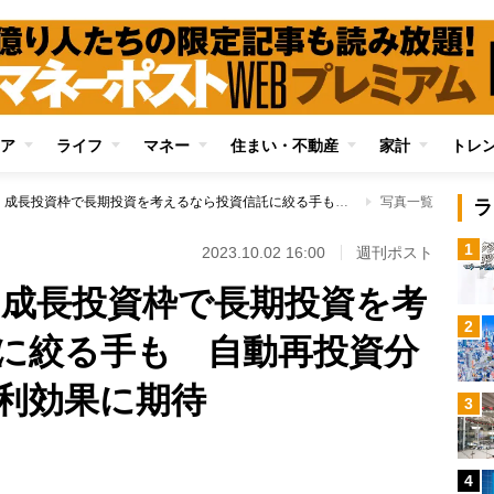
ア
ライフ
マネー
住まい・不動産
家計
トレ
【新NISA活用術】成長投資枠で長期投資を考えるなら投資信託に絞る手も 自動再投資分は枠に含まれず複利効果に期待
写真一覧
ラ
1
2023.10.02 16:00
週刊ポスト
術】成長投資枠で長期投資を考
2
に絞る手も 自動再投資分
利効果に期待
3
4
Loaded
: