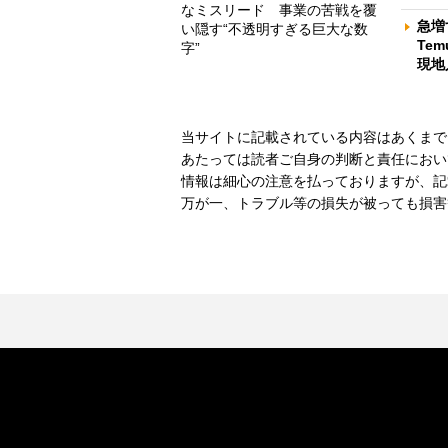
なミスリード 事業の苦戦を覆
急増
い隠す“不透明すぎる巨大な数
Te
字”
現地
当サイトに記載されている内容はあくまで
あたっては読者ご自身の判断と責任におい
情報は細心の注意を払っておりますが、記
万が一、トラブル等の損失が被っても損害