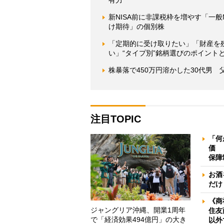
有力
新NISA前に非課税枠を増やす「一
け期待」の個別株
「定期的に受け取りたい」「財産を
い」“タイプ別”銘柄選びのポイントと
株暴落で450万円溶かした30代男
注目TOPIC
「何
価 
保障
お酒
だけ
《商
ジャングリア沖縄、開業1周年
住友
で「経済効果494億円」の大き
以外