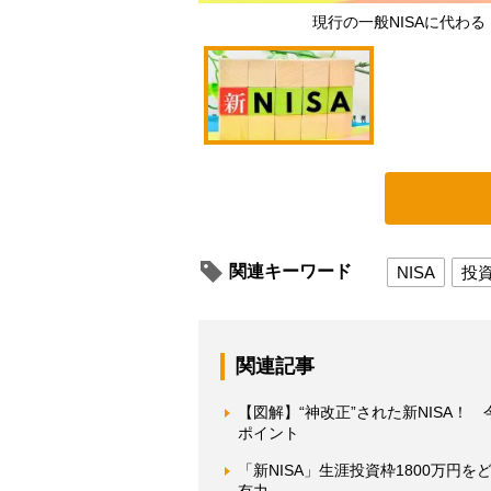
現行の一般NISAに代わ
関連キーワード
NISA
投
関連記事
【図解】“神改正”された新NISA！
ポイント
「新NISA」生涯投資枠1800万