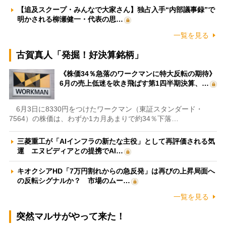
【追及スクープ・みんなで大家さん】独占入手“内部議事録”で
明かされる柳瀬健一・代表の思…
一覧を見る
古賀真人「発掘！好決算銘柄」
《株価34％急落のワークマンに特大反転の期待》
6月の売上低迷を吹き飛ばす第1四半期決算、…
6月3日に8330円をつけたワークマン（東証スタンダード・
7564）の株価は、わずか1カ月あまりで約34％下落…
三菱重工が「AIインフラの新たな主役」として再評価される気
運 エヌビディアとの提携でAI…
キオクシアHD「7万円割れからの急反発」は再びの上昇局面へ
の反転シグナルか？ 市場のムー…
一覧を見る
突然マルサがやって来た！