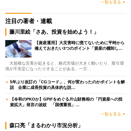
一覧を見る
注目の著者・連載
藤川里絵「さあ、投資を始めよう！」
【資産運用】大災害時に慌てないために平時から
備えておきたい3つのポイント「資産の棚卸し…
大規模な災害が起きると、株式市場が大きく動いたり、取引環
境が不安定になったりすることがある。一方…
5年ぶり改訂の「CGコード」、何が変わったのかポイントを解
説 企業に成長投資の具体的な説…
【令和のPKOか】GPIFをめぐる片山財務相の「円資産への投
資拡大」発言の波紋 「国債重視」…
一覧を見る
森口亮「まるわかり市況分析」