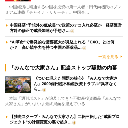
中国経済に精通する中国株投資の第一人者・田代尚機氏のプレ
ミアム連載「チャイナ・リサーチ」。中国企…
中国経済“予想外の低成長”で政策のテコ入れ必至か 経済運営
方針の修正で成長加速が予想さ…
“AI革命”で爆発的な需要拡大が見込まれる「CXO」とは何
か？ 高い競争力を持つ中国の医薬品…
一覧を見る
「みんなで大家さん」配当ストップ騒動の内幕
《ついに見えた問題の核心》「みんなで大家さ
ん」2000億円超不動産投資トラブル“異常なく
ら…
本誌『週刊ポスト』が追及してきた不動産投資商品「みんなで
大家さん」がいよいよ最終局面を迎えている…
【独走スクープ・みんなで大家さん】二転三転した“成田プロ
ジェクト”の計画変更の裏で起き…