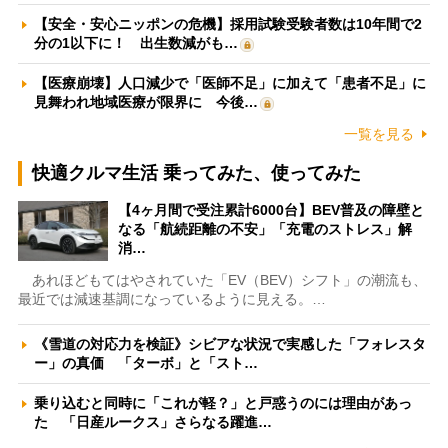
【安全・安心ニッポンの危機】採用試験受験者数は10年間で2
分の1以下に！ 出生数減がも…
【医療崩壊】人口減少で「医師不足」に加えて「患者不足」に
見舞われ地域医療が限界に 今後…
一覧を見る
快適クルマ生活 乗ってみた、使ってみた
【4ヶ月間で受注累計6000台】BEV普及の障壁と
なる「航続距離の不安」「充電のストレス」解
消…
あれほどもてはやされていた「EV（BEV）シフト」の潮流も、
最近では減速基調になっているように見える。…
《雪道の対応力を検証》シビアな状況で実感した「フォレスタ
ー」の真価 「ターボ」と「スト…
乗り込むと同時に「これが軽？」と戸惑うのには理由があっ
た 「日産ルークス」さらなる躍進…