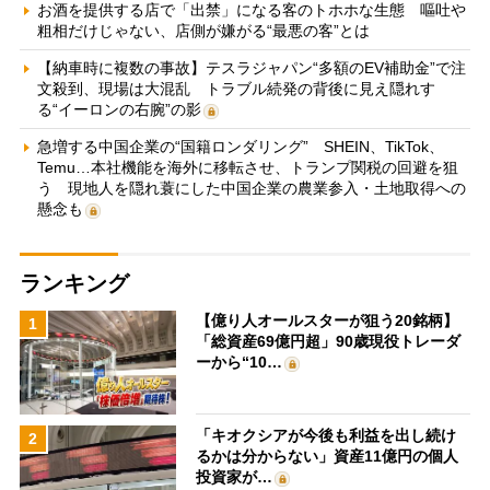
お酒を提供する店で「出禁」になる客のトホホな生態 嘔吐や
粗相だけじゃない、店側が嫌がる“最悪の客”とは
【納車時に複数の事故】テスラジャパン“多額のEV補助金”で注
文殺到、現場は大混乱 トラブル続発の背後に見え隠れす
る“イーロンの右腕”の影
急増する中国企業の“国籍ロンダリング” SHEIN、TikTok、
Temu…本社機能を海外に移転させ、トランプ関税の回避を狙
う 現地人を隠れ蓑にした中国企業の農業参入・土地取得への
懸念も
ランキング
【億り人オールスターが狙う20銘柄】
1
「総資産69億円超」90歳現役トレーダ
ーから“10…
「キオクシアが今後も利益を出し続け
2
るかは分からない」資産11億円の個人
投資家が…