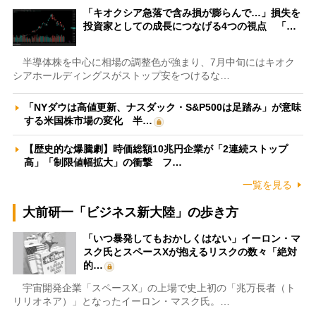
「キオクシア急落で含み損が膨らんで…」損失を
投資家としての成長につなげる4つの視点 「…
半導体株を中心に相場の調整色が強まり、7月中旬にはキオク
シアホールディングスがストップ安をつけるな…
「NYダウは高値更新、ナスダック・S&P500は足踏み」が意味
する米国株市場の変化 半…
【歴史的な爆騰劇】時価総額10兆円企業が「2連続ストップ
高」「制限値幅拡大」の衝撃 フ…
一覧を見る
大前研一「ビジネス新大陸」の歩き方
「いつ暴発してもおかしくはない」イーロン・マ
スク氏とスペースXが抱えるリスクの数々「絶対
的…
宇宙開発企業「スペースX」の上場で史上初の「兆万長者（ト
リリオネア）」となったイーロン・マスク氏。…