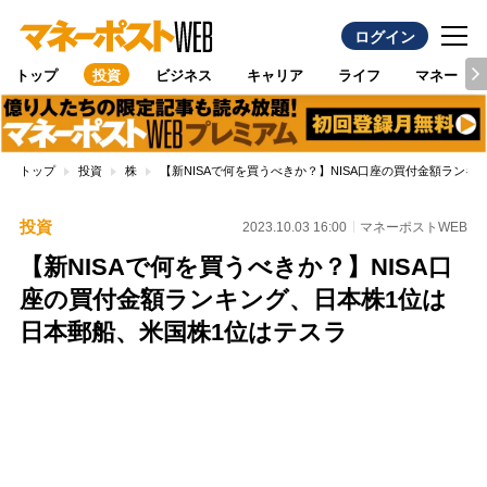
ログイン
トップ
投資
ビジネス
キャリア
ライフ
マネー
トップ
投資
株
【新NISAで何を買うべきか？】NISA口座の買付金額ラン
投資
2023.10.03 16:00
マネーポストWEB
【新NISAで何を買うべきか？】NISA口
座の買付金額ランキング、日本株1位は
日本郵船、米国株1位はテスラ
Loaded
:
100.00%
/
Unmute