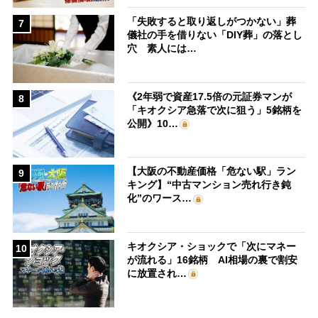
「失敗すると取り返しがつかない」葬
7
儀社の手を借りない「DIY葬」の落とし
穴 素人には…
《2年弱で資産17.5倍の元証券マンが
8
「キオクシア急落で次に狙う」5銘柄を
公開》10…
【大阪の不動産価格「危ない駅」ラン
9
キング】“中古マンション売れ行き鈍
化”のワース…
キオクシア・ショックで「次にマネー
10
が流れる」16銘柄 AI相場の裏で割安
に放置され…