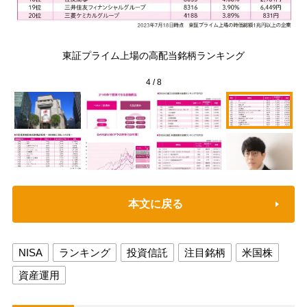
証
グ
東証プライム上場の高配当銘柄ランキング
動
4
/
8
本文に戻る
NISA
ランキング
投資信託
注目銘柄
米国株
資産運用