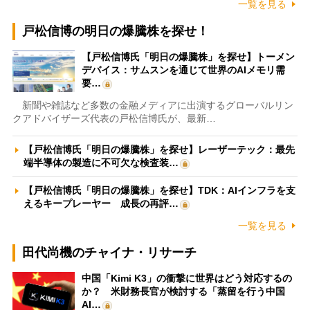
一覧を見る
戸松信博の明日の爆騰株を探せ！
【戸松信博氏「明日の爆騰株」を探せ】トーメン
デバイス：サムスンを通じて世界のAIメモリ需
要…
新聞や雑誌など多数の金融メディアに出演するグローバルリン
クアドバイザーズ代表の戸松信博氏が、最新…
【戸松信博氏「明日の爆騰株」を探せ】レーザーテック：最先
端半導体の製造に不可欠な検査装…
【戸松信博氏「明日の爆騰株」を探せ】TDK：AIインフラを支
えるキープレーヤー 成長の再評…
一覧を見る
田代尚機のチャイナ・リサーチ
中国「Kimi K3」の衝撃に世界はどう対応するの
か？ 米財務長官が検討する「蒸留を行う中国
AI…