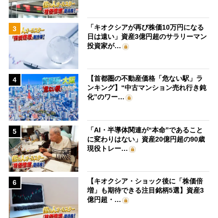
「キオクシアが再び株価10万円になる
3
日は遠い」資産3億円超のサラリーマン
投資家が…
【首都圏の不動産価格「危ない駅」ラ
4
ンキング】“中古マンション売れ行き鈍
化”のワー…
「AI・半導体関連が“本命”であること
5
に変わりはない」資産20億円超の90歳
現役トレー…
【キオクシア・ショック後に「株価倍
6
増」も期待できる注目銘柄5選】資産3
億円超・…