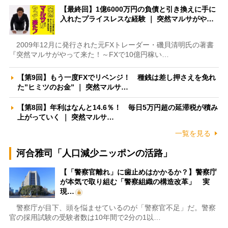
【最終回】1億6000万円の負債と引き換えに手に
入れたプライスレスな経験 ｜ 突然マルサがや…
2009年12月に発行された元FXトレーダー・磯貝清明氏の著書
『突然マルサがやって来た！～FXで10億円稼い…
【第9回】もう一度FXでリベンジ！ 種銭は差し押さえを免れ
た”ヒミツのお金” ｜ 突然マルサ…
【第8回】年利はなんと14.6％！ 毎日5万円超の延滞税が積み
上がっていく ｜ 突然マルサ…
一覧を見る
河合雅司「人口減少ニッポンの活路」
【「警察官離れ」に歯止めはかかるか？】警察庁
が本気で取り組む「警察組織の構造改革」 実
現…
警察庁が目下、頭を悩ませているのが「警察官不足」だ。警察
官の採用試験の受験者数は10年間で2分の1以…