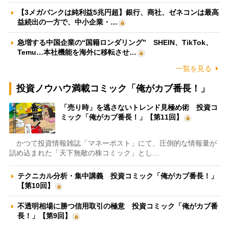
【3メガバンクは純利益5兆円超】銀行、商社、ゼネコンは最高
益続出の一方で、中小企業・…
急増する中国企業の“国籍ロンダリング” SHEIN、TikTok、
Temu…本社機能を海外に移転させ…
一覧を見る
投資ノウハウ満載コミック「俺がカブ番長！」
「売り時」を逃さないトレンド見極め術 投資コ
ミック「俺がカブ番長！」【第11回】
かつて投資情報雑誌「マネーポスト」にて、圧倒的な情報量が
詰め込まれた「天下無敵の株コミック」とし…
テクニカル分析・集中講義 投資コミック「俺がカブ番長！」
【第10回】
不透明相場に勝つ信用取引の極意 投資コミック「俺がカブ番
長！」【第9回】