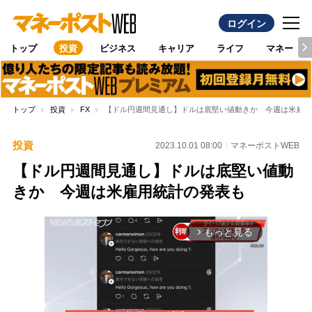
ログイン
トップ
投資
ビジネス
キャリア
ライフ
マネー
トップ
投資
FX
【ドル円週間見通し】ドルは底堅い値動きか 今週は米雇用
投資
2023.10.01 08:00
マネーポストWEB
【ドル円週間見通し】ドルは底堅い値動
きか 今週は米雇用統計の発表も
もっと見る
arrow_forward_ios