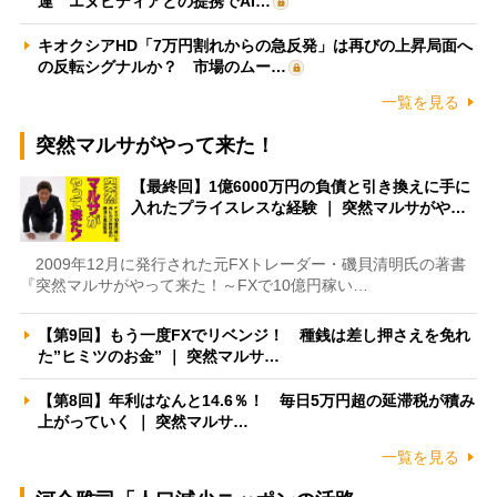
運 エヌビディアとの提携でAI…
キオクシアHD「7万円割れからの急反発」は再びの上昇局面へ
の反転シグナルか？ 市場のムー…
一覧を見る
突然マルサがやって来た！
【最終回】1億6000万円の負債と引き換えに手に
入れたプライスレスな経験 ｜ 突然マルサがや…
2009年12月に発行された元FXトレーダー・磯貝清明氏の著書
『突然マルサがやって来た！～FXで10億円稼い…
【第9回】もう一度FXでリベンジ！ 種銭は差し押さえを免れ
た”ヒミツのお金” ｜ 突然マルサ…
【第8回】年利はなんと14.6％！ 毎日5万円超の延滞税が積み
上がっていく ｜ 突然マルサ…
一覧を見る