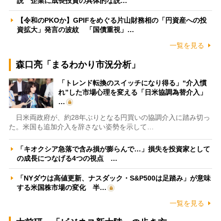
説 企業に成長投資の具体的な説…
【令和のPKOか】GPIFをめぐる片山財務相の「円資産への投
資拡大」発言の波紋 「国債重視」…
一覧を見る
森口亮「まるわかり市況分析」
「トレンド転換のスイッチになり得る」“介入慣
れ”した市場心理を変える「日米協調為替介入」
…
日米両政府が、約28年ぶりとなる円買いの協調介入に踏み切っ
た。米国も追加介入を辞さない姿勢を示して…
「キオクシア急落で含み損が膨らんで…」損失を投資家として
の成長につなげる4つの視点 …
「NYダウは高値更新、ナスダック・S&P500は足踏み」が意味
する米国株市場の変化 半…
一覧を見る