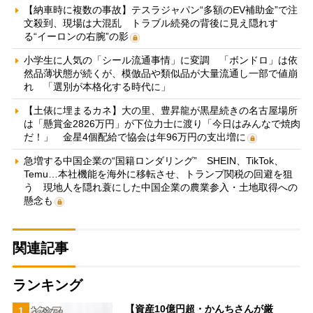
【納車時に複数の事故】テスラジャパン“多額のEV補助金”で注
文殺到、現場は大混乱 トラブル続発の背後に見え隠れす
る“イーロンの右腕”の影
小学生に人気の「シール流通事情」に変調 「ボンドロ」は依
然品薄状態が続くが、模倣品や類似品が大量流通し一部で値崩
れ 「選別が本格化する時代に」
【土俵に埋まるカネ】大の里、豊昇龍が黒星続きの名古屋場所
は「懸賞金2826万円」が下位力士に渡り「今日はみんなで焼肉
だ！」 金星4個配給で協会は年96万円の支出増に
急増する中国企業の“国籍ロンダリング” SHEIN、TikTok、
Temu…本社機能を海外に移転させ、トランプ関税の回避を狙
う 現地人を隠れ蓑にした中国企業の農業参入・土地取得への
懸念も
関連記事
ランキング
【資産10億円超・かんちさんが厳
1