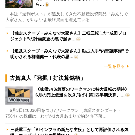
ら…
本誌『週刊ポスト』が追及してきた不動産投資商品「みんなで
大家さん」がいよいよ最終局面を迎えている…
【独走スクープ・みんなで大家さん】二転三転した“成田プロ
ジェクト”の計画変更の裏で起き…
【追及スクープ・みんなで大家さん】独占入手“内部議事録”で
明かされる柳瀬健一・代表の思…
一覧を見る
古賀真人「発掘！好決算銘柄」
《株価34％急落のワークマンに特大反転の期待》
6月の売上低迷を吹き飛ばす第1四半期決算、…
6月3日に8330円をつけたワークマン（東証スタンダード・
7564）の株価は、わずか1カ月あまりで約34％下落…
三菱重工が「AIインフラの新たな主役」として再評価される気