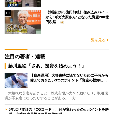
《利益は年5億円前後》住み込みバイト
10
から“ギガ大家さん”となった資産200億
円税理…
一覧を見る
注目の著者・連載
藤川里絵「さあ、投資を始めよう！」
【資産運用】大災害時に慌てないために平時から
備えておきたい3つのポイント「資産の棚卸し…
大規模な災害が起きると、株式市場が大きく動いたり、取引環
境が不安定になったりすることがある。一方…
5年ぶり改訂の「CGコード」、何が変わったのかポイントを解