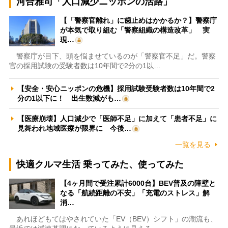
河合雅司「人口減少ニッポンの活路」
【「警察官離れ」に歯止めはかかるか？】警察庁
が本気で取り組む「警察組織の構造改革」 実
現…
警察庁が目下、頭を悩ませているのが「警察官不足」だ。警察
官の採用試験の受験者数は10年間で2分の1以…
【安全・安心ニッポンの危機】採用試験受験者数は10年間で2
分の1以下に！ 出生数減がも…
【医療崩壊】人口減少で「医師不足」に加えて「患者不足」に
見舞われ地域医療が限界に 今後…
一覧を見る
快適クルマ生活 乗ってみた、使ってみた
【4ヶ月間で受注累計6000台】BEV普及の障壁と
なる「航続距離の不安」「充電のストレス」解
消…
あれほどもてはやされていた「EV（BEV）シフト」の潮流も、