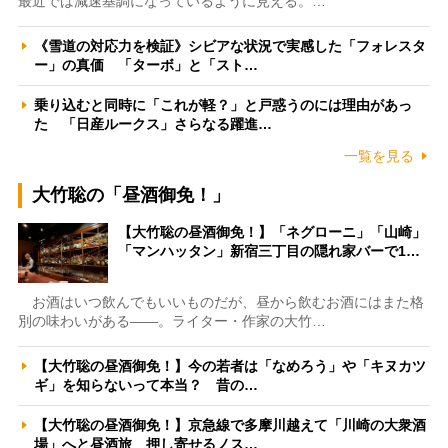
最近では減速基調になっているように見える。…
《雪道の対応力を検証》シビアな状況で実感した「フォレスタ
ー」の真価 「ターボ」と「スト…
乗り込むと同時に「これが軽？」と戸惑うのには理由があっ
た 「日産ルークス」さらなる躍進…
一覧を見る
大竹聡の「昼酒御免！」
【大竹聡の昼酒御免！】「ネグローニ」「山崎」
「マンハッタン」新宿三丁目の隠れ家バーで1…
お酒はいつ飲んでもいいものだが、昼から飲むお酒にはまた格
別の味わいがある――。ライター・作家の大竹…
【大竹聡の昼酒御免！】今の若者は「なめろう」や「キヌカツ
ギ」を知らないって本当？ 昔の…
【大竹聡の昼酒御免！】京急線で多摩川越えて「川崎の大衆酒
場」へと昼酒旅 押し寄せるノス…