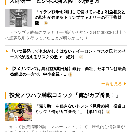
大前研一「ビジネス新大陸」の歩き方
「イラン戦争を利用して儲けている」利益相反と
の批判が強まるトランプファミリーの不正蓄財
疑…
トランプ大統領のファミリー信託が今年1～3月に3000回以上も
の証券取引を行っていたことが明らかになり…
「いつ暴発してもおかしくはない」イーロン・マスク氏とスペ
ースXが抱えるリスクの数々「絶対…
【3メガバンクは純利益5兆円超】銀行、商社、ゼネコンは最高
益続出の一方で、中小企業・…
一覧を見る
投資ノウハウ満載コミック「俺がカブ番長！」
「売り時」を逃さないトレンド見極め術 投資コ
ミック「俺がカブ番長！」【第11回】
かつて投資情報雑誌「マネーポスト」にて、圧倒的な情報量が