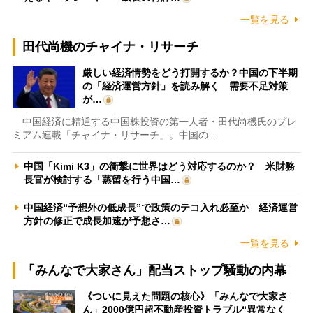
一覧を見る
田代尚機のチャイナ・リサーチ
厳しい経済情勢をどう打開するか？中国の下半期
の「経済運営方針」を読み解く 需要不足対策
が…
中国経済に精通する中国株投資の第一人者・田代尚機氏のプレ
ミアム連載「チャイナ・リサーチ」。中国の…
中国「Kimi K3」の衝撃に世界はどう対応するのか？ 米財務
長官が検討する「蒸留を行う中国…
中国経済“予想外の低成長”で政策のテコ入れ必至か 経済運営
方針の修正で成長加速が予想さ…
一覧を見る
「みんなで大家さん」配当ストップ騒動の内幕
《ついに見えた問題の核心》「みんなで大家さ
ん」2000億円超不動産投資トラブル“異常なく