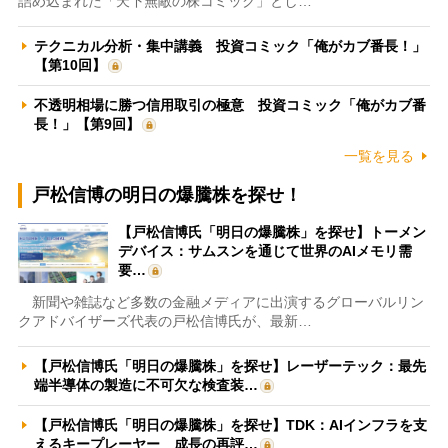
詰め込まれた「天下無敵の株コミック」とし…
テクニカル分析・集中講義 投資コミック「俺がカブ番長！」
【第10回】
不透明相場に勝つ信用取引の極意 投資コミック「俺がカブ番
長！」【第9回】
一覧を見る
戸松信博の明日の爆騰株を探せ！
【戸松信博氏「明日の爆騰株」を探せ】トーメン
デバイス：サムスンを通じて世界のAIメモリ需
要…
新聞や雑誌など多数の金融メディアに出演するグローバルリン
クアドバイザーズ代表の戸松信博氏が、最新…
【戸松信博氏「明日の爆騰株」を探せ】レーザーテック：最先
端半導体の製造に不可欠な検査装…
【戸松信博氏「明日の爆騰株」を探せ】TDK：AIインフラを支
えるキープレーヤー 成長の再評…