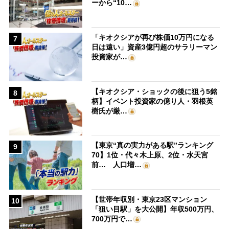
ーから“10…
「キオクシアが再び株価10万円になる
7
日は遠い」資産3億円超のサラリーマン
投資家が…
【キオクシア・ショックの後に狙う5銘
8
柄】イベント投資家の億り人・羽根英
樹氏が厳…
【東京“真の実力がある駅”ランキング
9
70】1位・代々木上原、2位・水天宮
前… 人口増…
【世帯年収別・東京23区マンション
10
「狙い目駅」を大公開】年収500万円、
700万円で…