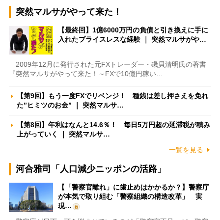
突然マルサがやって来た！
【最終回】1億6000万円の負債と引き換えに手に
入れたプライスレスな経験 ｜ 突然マルサがや…
2009年12月に発行された元FXトレーダー・磯貝清明氏の著書
『突然マルサがやって来た！～FXで10億円稼い…
【第9回】もう一度FXでリベンジ！ 種銭は差し押さえを免れ
た”ヒミツのお金” ｜ 突然マルサ…
【第8回】年利はなんと14.6％！ 毎日5万円超の延滞税が積み
上がっていく ｜ 突然マルサ…
一覧を見る
河合雅司「人口減少ニッポンの活路」
【「警察官離れ」に歯止めはかかるか？】警察庁
が本気で取り組む「警察組織の構造改革」 実
現…