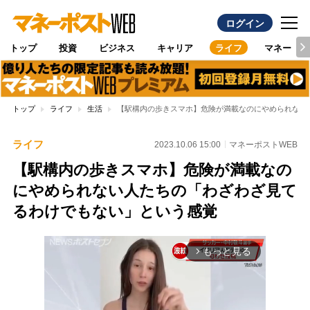
ログイン
トップ
投資
ビジネス
キャリア
ライフ
マネー
トップ
ライフ
生活
【駅構内の歩きスマホ】危険が満載なのにやめられない
ライフ
2023.10.06 15:00
マネーポストWEB
【駅構内の歩きスマホ】危険が満載なの
にやめられない人たちの「わざわざ見て
るわけでもない」という感覚
もっと見る
arrow_forward_ios