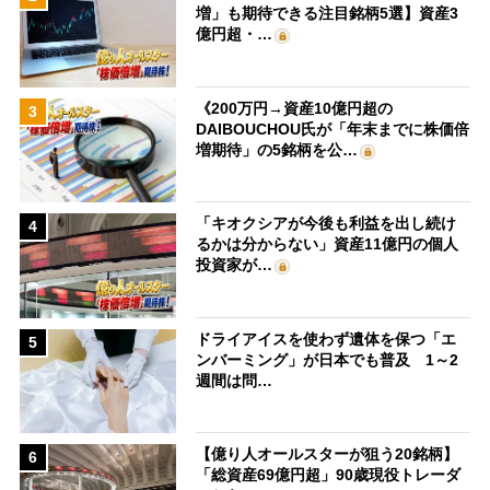
増」も期待できる注目銘柄5選】資産3
億円超・…
《200万円→資産10億円超の
3
DAIBOUCHOU氏が「年末までに株価倍
増期待」の5銘柄を公…
「キオクシアが今後も利益を出し続け
4
るかは分からない」資産11億円の個人
投資家が…
ドライアイスを使わず遺体を保つ「エ
5
ンバーミング」が日本でも普及 1～2
週間は問…
【億り人オールスターが狙う20銘柄】
6
「総資産69億円超」90歳現役トレーダ