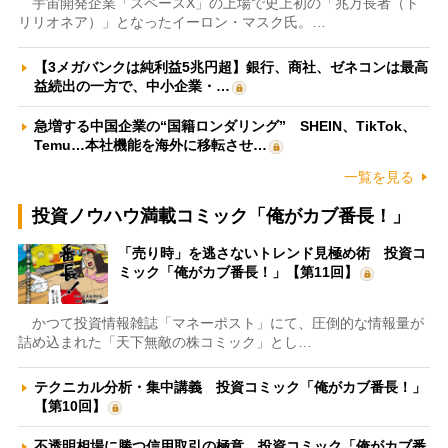
宇宙開発企業「スペースX」の上場で史上初の「兆万長者（ト
リリオネア）」となったイーロン・マスク氏。…
【3メガバンクは純利益5兆円超】銀行、商社、ゼネコンは最高
益続出の一方で、中小企業・…
急増する中国企業の“国籍ロンダリング” SHEIN、TikTok、
Temu…本社機能を海外に移転させ…
一覧を見る
投資ノウハウ満載コミック「俺がカブ番長！」
「売り時」を逃さないトレンド見極め術 投資コ
ミック「俺がカブ番長！」【第11回】
かつて投資情報雑誌「マネーポスト」にて、圧倒的な情報量が
詰め込まれた「天下無敵の株コミック」とし…
テクニカル分析・集中講義 投資コミック「俺がカブ番長！」
【第10回】
不透明相場に勝つ信用取引の極意 投資コミック「俺がカブ番