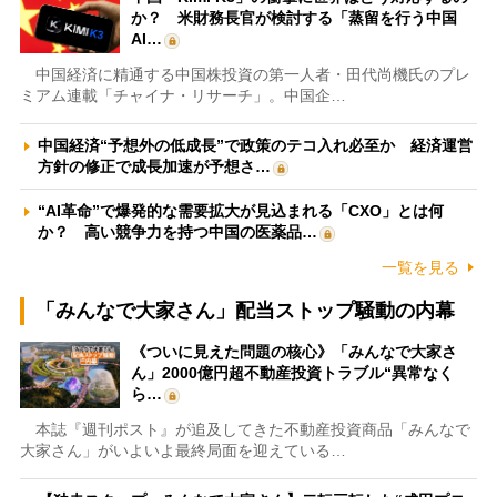
か？ 米財務長官が検討する「蒸留を行う中国
AI…
中国経済に精通する中国株投資の第一人者・田代尚機氏のプレ
ミアム連載「チャイナ・リサーチ」。中国企…
中国経済“予想外の低成長”で政策のテコ入れ必至か 経済運営
方針の修正で成長加速が予想さ…
“AI革命”で爆発的な需要拡大が見込まれる「CXO」とは何
か？ 高い競争力を持つ中国の医薬品…
一覧を見る
「みんなで大家さん」配当ストップ騒動の内幕
《ついに見えた問題の核心》「みんなで大家さ
ん」2000億円超不動産投資トラブル“異常なく
ら…
本誌『週刊ポスト』が追及してきた不動産投資商品「みんなで
大家さん」がいよいよ最終局面を迎えている…