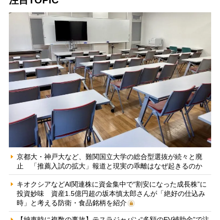
注目TOPIC
京都大・神戸大など、難関国立大学の総合型選抜が続々と廃
止 「推薦入試の拡大」報道と現実の乖離はなぜ起きるのか
キオクシアなどAI関連株に資金集中で“割安になった成長株”に
投資妙味 資産1.5億円超の坂本慎太郎さんが「絶好の仕込み
時」と考える防衛・食品銘柄を紹介
【納車時に複数の事故】テスラジャパン“多額のEV補助金”で注