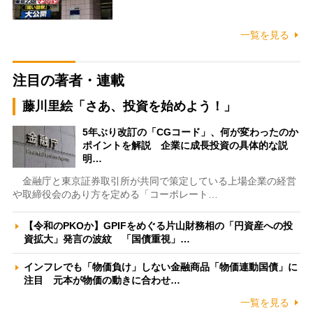
一覧を見る
注目の著者・連載
藤川里絵「さあ、投資を始めよう！」
5年ぶり改訂の「CGコード」、何が変わったのか
ポイントを解説 企業に成長投資の具体的な説
明…
金融庁と東京証券取引所が共同で策定している上場企業の経営
や取締役会のあり方を定める「コーポレート…
【令和のPKOか】GPIFをめぐる片山財務相の「円資産への投
資拡大」発言の波紋 「国債重視」…
インフレでも「物価負け」しない金融商品「物価連動国債」に
注目 元本が物価の動きに合わせ…
一覧を見る