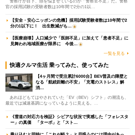
警察庁が目下、頭を悩ませているのが「警察官不足」だ。警察
官の採用試験の受験者数は10年間で2分の1以…
【安全・安心ニッポンの危機】採用試験受験者数は10年間で2
分の1以下に！ 出生数減がも…
【医療崩壊】人口減少で「医師不足」に加えて「患者不足」に
見舞われ地域医療が限界に 今後…
一覧を見る
快適クルマ生活 乗ってみた、使ってみた
【4ヶ月間で受注累計6000台】BEV普及の障壁と
なる「航続距離の不安」「充電のストレス」解
消…
あれほどもてはやされていた「EV（BEV）シフト」の潮流も、
最近では減速基調になっているように見える。…
《雪道の対応力を検証》シビアな状況で実感した「フォレスタ
ー」の真価 「ターボ」と「スト…
乗り込むと同時に「これが軽？」と戸惑うのには理由があっ