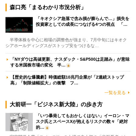
森口亮「まるわかり市況分析」
「キオクシア急落で含み損が膨らんで…」損失を
投資家としての成長につなげる4つの視点 「…
半導体株を中心に相場の調整色が強まり、7月中旬にはキオク
シアホールディングスがストップ安をつけるな…
「NYダウは高値更新、ナスダック・S&P500は足踏み」が意味
する米国株市場の変化 半…
【歴史的な爆騰劇】時価総額10兆円企業が「2連続ストップ
高」「制限値幅拡大」の衝撃 フ…
一覧を見る
大前研一「ビジネス新大陸」の歩き方
「いつ暴発してもおかしくはない」イーロン・マ
スク氏とスペースXが抱えるリスクの数々「絶対
的…