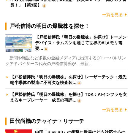
長！」【第9回】
一覧を見る
戸松信博の明日の爆騰株を探せ！
【戸松信博氏「明日の爆騰株」を探せ】トーメン
デバイス：サムスンを通じて世界のAIメモリ需
要…
新聞や雑誌など多数の金融メディアに出演するグローバルリン
クアドバイザーズ代表の戸松信博氏が、最新…
【戸松信博氏「明日の爆騰株」を探せ】レーザーテック：最先
端半導体の製造に不可欠な検査装…
【戸松信博氏「明日の爆騰株」を探せ】TDK：AIインフラを支
えるキープレーヤー 成長の再評…
一覧を見る
田代尚機のチャイナ・リサーチ
中国「Kimi K3」の衝撃に世界はどう対応するの