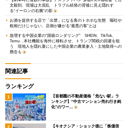
文殺到、現場は大混乱 トラブル続発の背後に見え隠れす
る“イーロンの右腕”の影
お酒を提供する店で「出禁」になる客のトホホな生態 嘔吐や
粗相だけじゃない、店側が嫌がる“最悪の客”とは
急増する中国企業の“国籍ロンダリング” SHEIN、TikTok、
Temu…本社機能を海外に移転させ、トランプ関税の回避を狙
う 現地人を隠れ蓑にした中国企業の農業参入・土地取得への
懸念も
関連記事
ランキング
【首都圏の不動産価格「危ない駅」ラ
1
ンキング】“中古マンション売れ行き鈍
化”のワー…
【キオクシア・ショック後に「株価倍
2