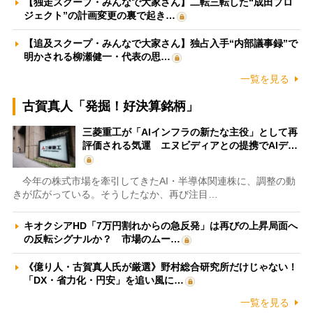
【独走スクープ・みんなで大家さん】二転三転した“成田プロ
ジェクト”の計画変更の裏で起き…
【追及スクープ・みんなで大家さん】独占入手“内部議事録”で
明かされる柳瀬健一・代表の思…
一覧を見る
古賀真人「発掘！好決算銘柄」
三菱重工が「AIインフラの新たな主役」として再
評価される気運 エヌビディアとの提携でAIデ…
今年の株式市場を牽引してきたAI・半導体関連株に、調整の動
きが広がっている。そうしたなか、再び注目…
キオクシアHD「7万円割れからの急反発」は再びの上昇局面へ
の反転シグナルか？ 市場のムー…
《億り人・古賀真人氏が厳選》野村総合研究所だけじゃない！
「DX・省力化・円安」を追い風に…
一覧を見る