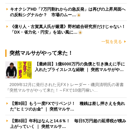
キオクシアHD「7万円割れからの急反発」は再びの上昇局面へ
の反転シグナルか？ 市場のムー…
《億り人・古賀真人氏が厳選》野村総合研究所だけじゃない！
「DX・省力化・円安」を追い風に…
一覧を見る
突然マルサがやって来た！
【最終回】1億6000万円の負債と引き換えに手に
入れたプライスレスな経験 ｜ 突然マルサがや…
2009年12月に発行された元FXトレーダー・磯貝清明氏の著書
『突然マルサがやって来た！～FXで10億円稼い…
【第9回】もう一度FXでリベンジ！ 種銭は差し押さえを免れ
た”ヒミツのお金” ｜ 突然マルサ…
【第8回】年利はなんと14.6％！ 毎日5万円超の延滞税が積み
上がっていく ｜ 突然マルサ…