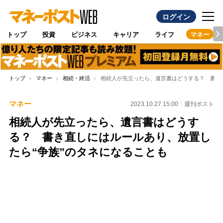
ログイン
トップ
投資
ビジネス
キャリア
ライフ
マネー
トップ
マネー
相続・終活
相続人が先立ったら、遺言書はどうする？ 書き
マネー
2023.10.27 15:00
週刊ポスト
相続人が先立ったら、遺言書はどうす
る？ 書き直しにはルールあり、放置し
たら“争族”のタネになることも
Loaded
:
100.00%
/
Unmute