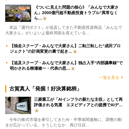
《ついに見えた問題の核心》「みんなで大家さ
ん」2000億円超不動産投資トラブル“異常なく
ら…
本誌『週刊ポスト』が追及してきた不動産投資商品「みんなで
大家さん」がいよいよ最終局面を迎えている…
【独走スクープ・みんなで大家さん】二転三転した“成田プロ
ジェクト”の計画変更の裏で起き…
【追及スクープ・みんなで大家さん】独占入手“内部議事録”で
明かされる柳瀬健一・代表の思…
一覧を見る
古賀真人「発掘！好決算銘柄」
三菱重工が「AIインフラの新たな主役」として再
評価される気運 エヌビディアとの提携でAIデ…
今年の株式市場を牽引してきたAI・半導体関連株に、調整の動
きが広がっている。そうしたなか、再び注目…