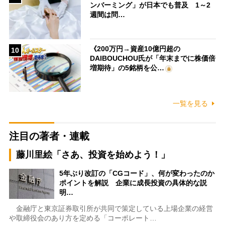
ンバーミング」が日本でも普及 1～2
週間は問…
《200万円→資産10億円超の
10
DAIBOUCHOU氏が「年末までに株価倍
増期待」の5銘柄を公…
一覧を見る
注目の著者・連載
藤川里絵「さあ、投資を始めよう！」
5年ぶり改訂の「CGコード」、何が変わったのか
ポイントを解説 企業に成長投資の具体的な説
明…
金融庁と東京証券取引所が共同で策定している上場企業の経営
や取締役会のあり方を定める「コーポレート…