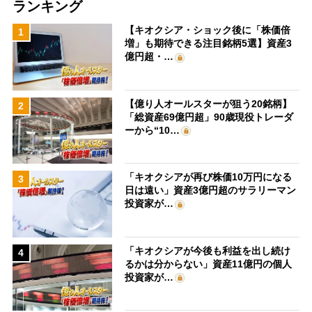
ランキング
【キオクシア・ショック後に「株価倍
1
増」も期待できる注目銘柄5選】資産3
億円超・…
【億り人オールスターが狙う20銘柄】
2
「総資産69億円超」90歳現役トレーダ
ーから“10…
「キオクシアが再び株価10万円になる
3
日は遠い」資産3億円超のサラリーマン
投資家が…
「キオクシアが今後も利益を出し続け
4
るかは分からない」資産11億円の個人
投資家が…