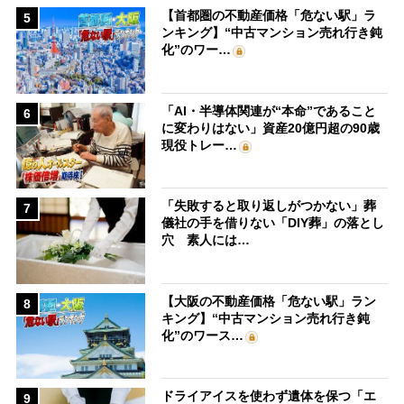
【首都圏の不動産価格「危ない駅」ラ
5
ンキング】“中古マンション売れ行き鈍
化”のワー…
「AI・半導体関連が“本命”であること
6
に変わりはない」資産20億円超の90歳
現役トレー…
「失敗すると取り返しがつかない」葬
7
儀社の手を借りない「DIY葬」の落とし
穴 素人には…
【大阪の不動産価格「危ない駅」ラン
8
キング】“中古マンション売れ行き鈍
化”のワース…
ドライアイスを使わず遺体を保つ「エ
9