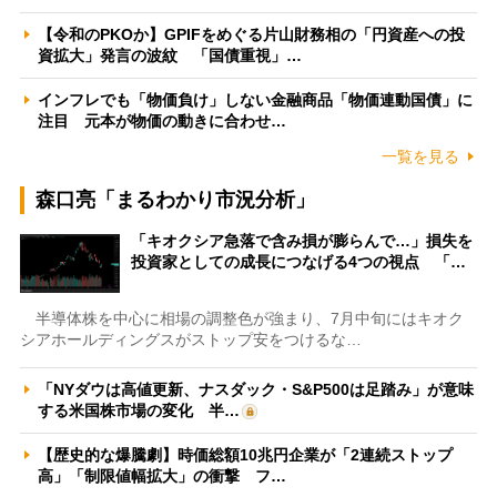
【令和のPKOか】GPIFをめぐる片山財務相の「円資産への投
資拡大」発言の波紋 「国債重視」…
インフレでも「物価負け」しない金融商品「物価連動国債」に
注目 元本が物価の動きに合わせ…
一覧を見る
森口亮「まるわかり市況分析」
「キオクシア急落で含み損が膨らんで…」損失を
投資家としての成長につなげる4つの視点 「…
半導体株を中心に相場の調整色が強まり、7月中旬にはキオク
シアホールディングスがストップ安をつけるな…
「NYダウは高値更新、ナスダック・S&P500は足踏み」が意味
する米国株市場の変化 半…
【歴史的な爆騰劇】時価総額10兆円企業が「2連続ストップ
高」「制限値幅拡大」の衝撃 フ…