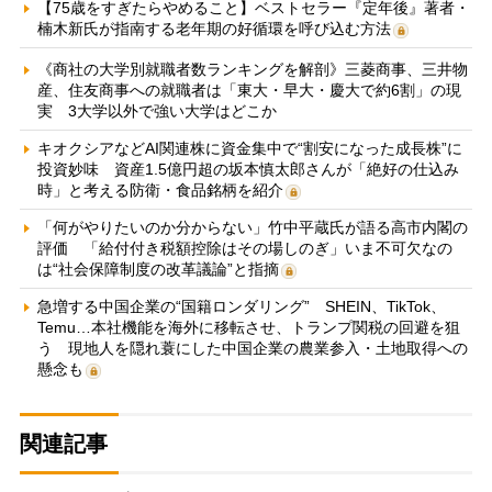
【75歳をすぎたらやめること】ベストセラー『定年後』著者・
楠木新氏が指南する老年期の好循環を呼び込む方法
《商社の大学別就職者数ランキングを解剖》三菱商事、三井物
産、住友商事への就職者は「東大・早大・慶大で約6割」の現
実 3大学以外で強い大学はどこか
キオクシアなどAI関連株に資金集中で“割安になった成長株”に
投資妙味 資産1.5億円超の坂本慎太郎さんが「絶好の仕込み
時」と考える防衛・食品銘柄を紹介
「何がやりたいのか分からない」竹中平蔵氏が語る高市内閣の
評価 「給付付き税額控除はその場しのぎ」いま不可欠なの
は“社会保障制度の改革議論”と指摘
急増する中国企業の“国籍ロンダリング” SHEIN、TikTok、
Temu…本社機能を海外に移転させ、トランプ関税の回避を狙
う 現地人を隠れ蓑にした中国企業の農業参入・土地取得への
懸念も
関連記事