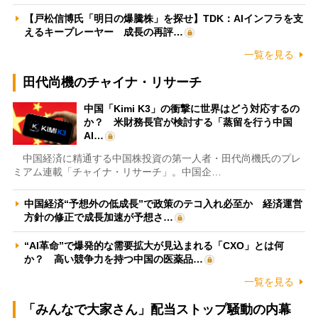
【戸松信博氏「明日の爆騰株」を探せ】TDK：AIインフラを支
えるキープレーヤー 成長の再評…
一覧を見る
田代尚機のチャイナ・リサーチ
中国「Kimi K3」の衝撃に世界はどう対応するの
か？ 米財務長官が検討する「蒸留を行う中国
AI…
中国経済に精通する中国株投資の第一人者・田代尚機氏のプレ
ミアム連載「チャイナ・リサーチ」。中国企…
中国経済“予想外の低成長”で政策のテコ入れ必至か 経済運営
方針の修正で成長加速が予想さ…
“AI革命”で爆発的な需要拡大が見込まれる「CXO」とは何
か？ 高い競争力を持つ中国の医薬品…
一覧を見る
「みんなで大家さん」配当ストップ騒動の内幕