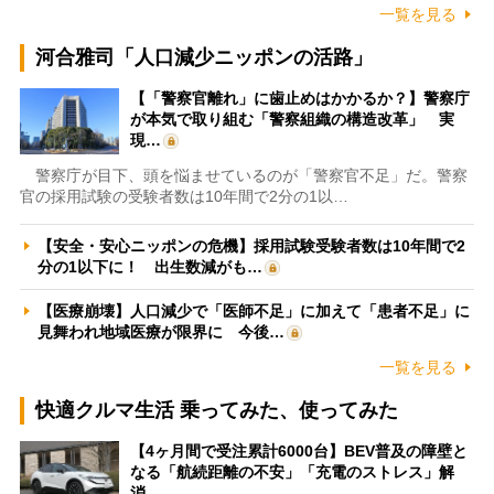
一覧を見る
河合雅司「人口減少ニッポンの活路」
【「警察官離れ」に歯止めはかかるか？】警察庁
が本気で取り組む「警察組織の構造改革」 実
現…
警察庁が目下、頭を悩ませているのが「警察官不足」だ。警察
官の採用試験の受験者数は10年間で2分の1以…
【安全・安心ニッポンの危機】採用試験受験者数は10年間で2
分の1以下に！ 出生数減がも…
【医療崩壊】人口減少で「医師不足」に加えて「患者不足」に
見舞われ地域医療が限界に 今後…
一覧を見る
快適クルマ生活 乗ってみた、使ってみた
【4ヶ月間で受注累計6000台】BEV普及の障壁と
なる「航続距離の不安」「充電のストレス」解
消…