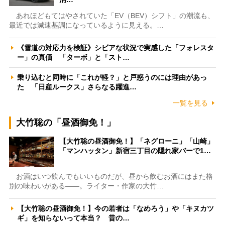
あれほどもてはやされていた「EV（BEV）シフト」の潮流も、
最近では減速基調になっているように見える。…
《雪道の対応力を検証》シビアな状況で実感した「フォレスタ
ー」の真価 「ターボ」と「スト…
乗り込むと同時に「これが軽？」と戸惑うのには理由があっ
た 「日産ルークス」さらなる躍進…
一覧を見る
大竹聡の「昼酒御免！」
【大竹聡の昼酒御免！】「ネグローニ」「山崎」
「マンハッタン」新宿三丁目の隠れ家バーで1…
お酒はいつ飲んでもいいものだが、昼から飲むお酒にはまた格
別の味わいがある――。ライター・作家の大竹…
【大竹聡の昼酒御免！】今の若者は「なめろう」や「キヌカツ
ギ」を知らないって本当？ 昔の…