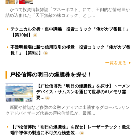
かつて投資情報雑誌「マネーポスト」にて、圧倒的な情報量が
詰め込まれた「天下無敵の株コミック」とし…
テクニカル分析・集中講義 投資コミック「俺がカブ番長！」
【第10回】
不透明相場に勝つ信用取引の極意 投資コミック「俺がカブ番
長！」【第9回】
一覧を見る
戸松信博の明日の爆騰株を探せ！
【戸松信博氏「明日の爆騰株」を探せ】トーメン
デバイス：サムスンを通じて世界のAIメモリ需
要…
新聞や雑誌など多数の金融メディアに出演するグローバルリン
クアドバイザーズ代表の戸松信博氏が、最新…
【戸松信博氏「明日の爆騰株」を探せ】レーザーテック：最先
端半導体の製造に不可欠な検査装…