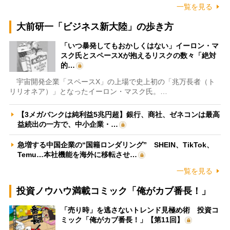
一覧を見る
大前研一「ビジネス新大陸」の歩き方
「いつ暴発してもおかしくはない」イーロン・マ
スク氏とスペースXが抱えるリスクの数々「絶対
的…
宇宙開発企業「スペースX」の上場で史上初の「兆万長者（ト
リリオネア）」となったイーロン・マスク氏。…
【3メガバンクは純利益5兆円超】銀行、商社、ゼネコンは最高
益続出の一方で、中小企業・…
急増する中国企業の“国籍ロンダリング” SHEIN、TikTok、
Temu…本社機能を海外に移転させ…
一覧を見る
投資ノウハウ満載コミック「俺がカブ番長！」
「売り時」を逃さないトレンド見極め術 投資コ
ミック「俺がカブ番長！」【第11回】