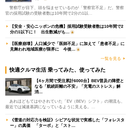
警察庁が目下、頭を悩ませているのが「警察官不足」だ。警察
官の採用試験の受験者数は10年間で2分の1以…
【安全・安心ニッポンの危機】採用試験受験者数は10年間で2
分の1以下に！ 出生数減がも…
【医療崩壊】人口減少で「医師不足」に加えて「患者不足」に
見舞われ地域医療が限界に 今後…
一覧を見る
快適クルマ生活 乗ってみた、使ってみた
【4ヶ月間で受注累計6000台】BEV普及の障壁と
なる「航続距離の不安」「充電のストレス」解
消…
あれほどもてはやされていた「EV（BEV）シフト」の潮流も、
最近では減速基調になっているように見える。…
《雪道の対応力を検証》シビアな状況で実感した「フォレスタ
ー」の真価 「ターボ」と「スト…