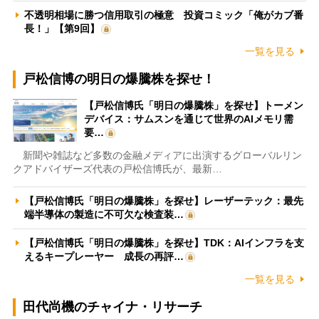
不透明相場に勝つ信用取引の極意 投資コミック「俺がカブ番
長！」【第9回】
一覧を見る
戸松信博の明日の爆騰株を探せ！
【戸松信博氏「明日の爆騰株」を探せ】トーメン
デバイス：サムスンを通じて世界のAIメモリ需
要…
新聞や雑誌など多数の金融メディアに出演するグローバルリン
クアドバイザーズ代表の戸松信博氏が、最新…
【戸松信博氏「明日の爆騰株」を探せ】レーザーテック：最先
端半導体の製造に不可欠な検査装…
【戸松信博氏「明日の爆騰株」を探せ】TDK：AIインフラを支
えるキープレーヤー 成長の再評…
一覧を見る
田代尚機のチャイナ・リサーチ