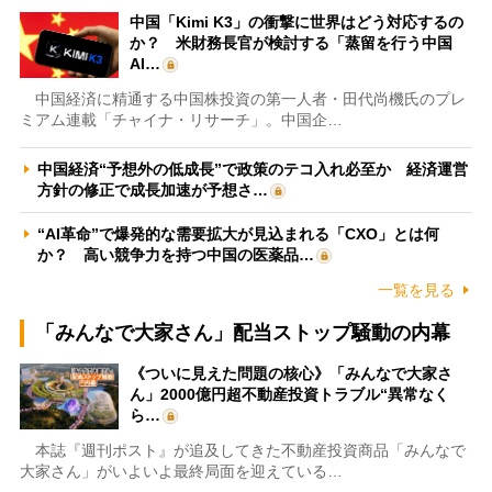
中国「Kimi K3」の衝撃に世界はどう対応するの
か？ 米財務長官が検討する「蒸留を行う中国
AI…
中国経済に精通する中国株投資の第一人者・田代尚機氏のプレ
ミアム連載「チャイナ・リサーチ」。中国企…
中国経済“予想外の低成長”で政策のテコ入れ必至か 経済運営
方針の修正で成長加速が予想さ…
“AI革命”で爆発的な需要拡大が見込まれる「CXO」とは何
か？ 高い競争力を持つ中国の医薬品…
一覧を見る
「みんなで大家さん」配当ストップ騒動の内幕
《ついに見えた問題の核心》「みんなで大家さ
ん」2000億円超不動産投資トラブル“異常なく
ら…
本誌『週刊ポスト』が追及してきた不動産投資商品「みんなで
大家さん」がいよいよ最終局面を迎えている…