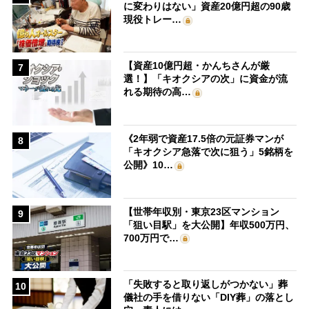
に変わりはない」資産20億円超の90歳
現役トレー…
【資産10億円超・かんちさんが厳
7
選！】「キオクシアの次」に資金が流
れる期待の高…
《2年弱で資産17.5倍の元証券マンが
8
「キオクシア急落で次に狙う」5銘柄を
公開》10…
【世帯年収別・東京23区マンション
9
「狙い目駅」を大公開】年収500万円、
700万円で…
「失敗すると取り返しがつかない」葬
10
儀社の手を借りない「DIY葬」の落とし