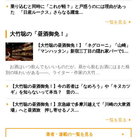
乗り込むと同時に「これが軽？」と戸惑うのには理由があっ
た 「日産ルークス」さらなる躍進…
一覧を見る
大竹聡の「昼酒御免！」
【大竹聡の昼酒御免！】「ネグローニ」「山崎」
「マンハッタン」新宿三丁目の隠れ家バーで1…
お酒はいつ飲んでもいいものだが、昼から飲むお酒にはまた格
別の味わいがある――。ライター・作家の大竹…
【大竹聡の昼酒御免！】今の若者は「なめろう」や「キヌカツ
ギ」を知らないって本当？ 昔の…
【大竹聡の昼酒御免！】京急線で多摩川越えて「川崎の大衆酒
場」へと昼酒旅 押し寄せるノス…
一覧を見る
著者・連載の一覧を見る