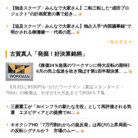
【独走スクープ・みんなで大家さん】二転三転した“成田プロ
ジェクト”の計画変更の裏で起き…
【追及スクープ・みんなで大家さん】独占入手“内部議事録”で
明かされる柳瀬健一・代表の思…
一覧を見る
古賀真人「発掘！好決算銘柄」
《株価34％急落のワークマンに特大反転の期待》
6月の売上低迷を吹き飛ばす第1四半期決算、…
6月3日に8330円をつけたワークマン（東証スタンダード・
7564）の株価は、わずか1カ月あまりで約34％下落…
三菱重工が「AIインフラの新たな主役」として再評価される気
運 エヌビディアとの提携でAI…
キオクシアHD「7万円割れからの急反発」は再びの上昇局面へ
の反転シグナルか？ 市場のムー…