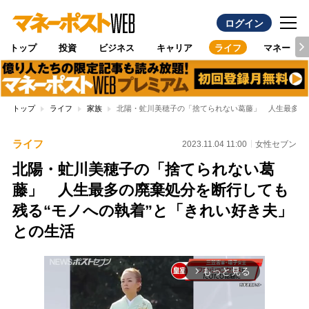
ログイン
トップ
投資
ビジネス
キャリア
ライフ
マネー
トップ
ライフ
家族
北陽・虻川美穂子の「捨てられない葛藤」 人生最多の
ライフ
2023.11.04 11:00
女性セブン
北陽・虻川美穂子の「捨てられない葛
藤」 人生最多の廃棄処分を断行しても
残る“モノへの執着”と「きれい好き夫」
との生活
もっと見る
arrow_forward_ios