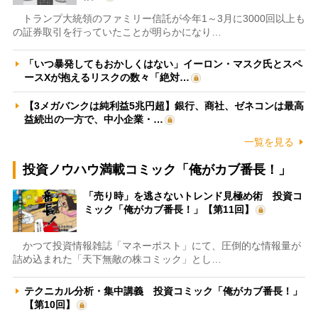
トランプ大統領のファミリー信託が今年1～3月に3000回以上も
の証券取引を行っていたことが明らかになり…
「いつ暴発してもおかしくはない」イーロン・マスク氏とスペ
ースXが抱えるリスクの数々「絶対…
【3メガバンクは純利益5兆円超】銀行、商社、ゼネコンは最高
益続出の一方で、中小企業・…
一覧を見る
投資ノウハウ満載コミック「俺がカブ番長！」
「売り時」を逃さないトレンド見極め術 投資コ
ミック「俺がカブ番長！」【第11回】
かつて投資情報雑誌「マネーポスト」にて、圧倒的な情報量が
詰め込まれた「天下無敵の株コミック」とし…
テクニカル分析・集中講義 投資コミック「俺がカブ番長！」
【第10回】