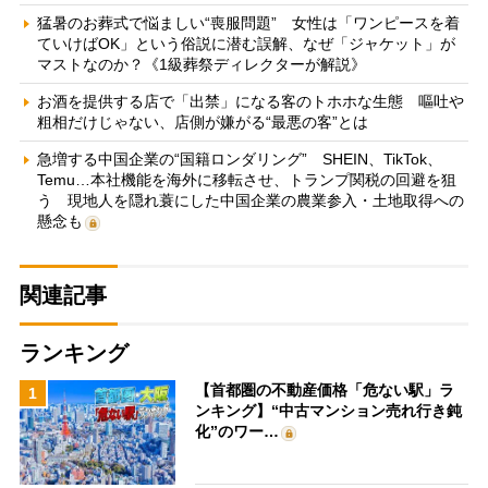
猛暑のお葬式で悩ましい“喪服問題” 女性は「ワンピースを着
ていけばOK」という俗説に潜む誤解、なぜ「ジャケット」が
マストなのか？《1級葬祭ディレクターが解説》
お酒を提供する店で「出禁」になる客のトホホな生態 嘔吐や
粗相だけじゃない、店側が嫌がる“最悪の客”とは
急増する中国企業の“国籍ロンダリング” SHEIN、TikTok、
Temu…本社機能を海外に移転させ、トランプ関税の回避を狙
う 現地人を隠れ蓑にした中国企業の農業参入・土地取得への
懸念も
関連記事
ランキング
【首都圏の不動産価格「危ない駅」ラ
1
ンキング】“中古マンション売れ行き鈍
化”のワー…