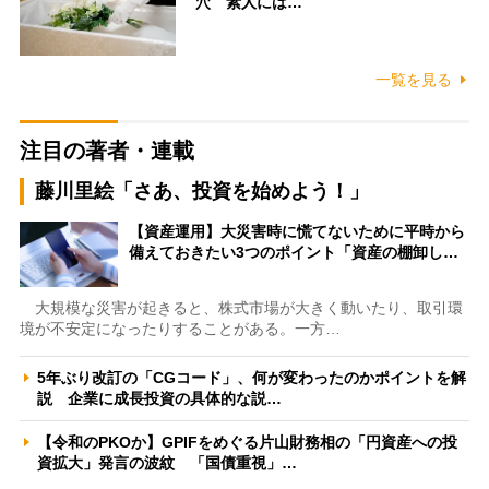
穴 素人には…
一覧を見る
注目の著者・連載
藤川里絵「さあ、投資を始めよう！」
【資産運用】大災害時に慌てないために平時から
備えておきたい3つのポイント「資産の棚卸し…
大規模な災害が起きると、株式市場が大きく動いたり、取引環
境が不安定になったりすることがある。一方…
5年ぶり改訂の「CGコード」、何が変わったのかポイントを解
説 企業に成長投資の具体的な説…
【令和のPKOか】GPIFをめぐる片山財務相の「円資産への投
資拡大」発言の波紋 「国債重視」…