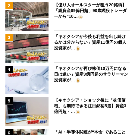
【億り人オールスターが狙う20銘柄】
2
「総資産69億円超」90歳現役トレーダ
ーから“10…
「キオクシアが今後も利益を出し続け
3
るかは分からない」資産11億円の個人
投資家が…
「キオクシアが再び株価10万円になる
4
日は遠い」資産3億円超のサラリーマン
投資家が…
【キオクシア・ショック後に「株価倍
5
増」も期待できる注目銘柄5選】資産3
億円超・…
「AI・半導体関連が“本命”であること
6