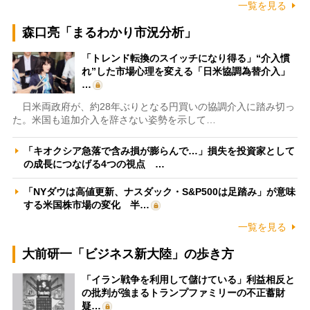
一覧を見る
森口亮「まるわかり市況分析」
「トレンド転換のスイッチになり得る」“介入慣
れ”した市場心理を変える「日米協調為替介入」
…
日米両政府が、約28年ぶりとなる円買いの協調介入に踏み切っ
た。米国も追加介入を辞さない姿勢を示して…
「キオクシア急落で含み損が膨らんで…」損失を投資家として
の成長につなげる4つの視点 …
「NYダウは高値更新、ナスダック・S&P500は足踏み」が意味
する米国株市場の変化 半…
一覧を見る
大前研一「ビジネス新大陸」の歩き方
「イラン戦争を利用して儲けている」利益相反と
の批判が強まるトランプファミリーの不正蓄財
疑…