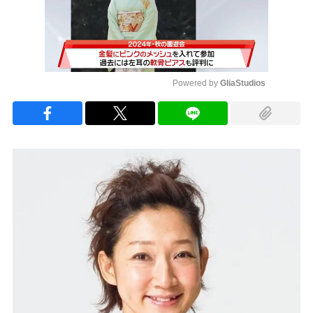
Powered by 
GliaStudios
Mute