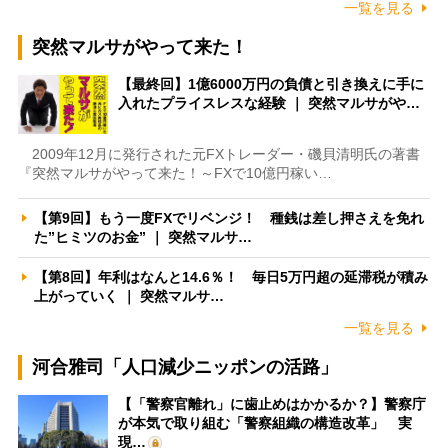
一覧を見る
突然マルサがやって来た！
【最終回】1億6000万円の負債と引き換えに手に
入れたプライスレスな経験 ｜ 突然マルサがや…
2009年12月に発行された元FXトレーダー・磯貝清明氏の著書
『突然マルサがやって来た！～FXで10億円稼い…
【第9回】もう一度FXでリベンジ！ 種銭は差し押さえを免れ
た”ヒミツのお金” ｜ 突然マルサ…
【第8回】年利はなんと14.6％！ 毎日5万円超の延滞税が積み
上がっていく ｜ 突然マルサ…
一覧を見る
河合雅司「人口減少ニッポンの活路」
【「警察官離れ」に歯止めはかかるか？】警察庁
が本気で取り組む「警察組織の構造改革」 実
現…