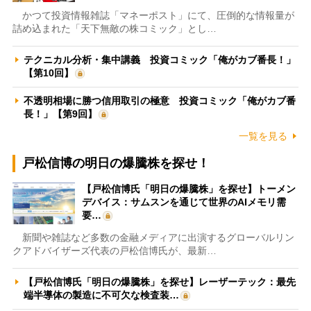
かつて投資情報雑誌「マネーポスト」にて、圧倒的な情報量が
詰め込まれた「天下無敵の株コミック」とし…
テクニカル分析・集中講義 投資コミック「俺がカブ番長！」
【第10回】
不透明相場に勝つ信用取引の極意 投資コミック「俺がカブ番
長！」【第9回】
一覧を見る
戸松信博の明日の爆騰株を探せ！
【戸松信博氏「明日の爆騰株」を探せ】トーメン
デバイス：サムスンを通じて世界のAIメモリ需
要…
新聞や雑誌など多数の金融メディアに出演するグローバルリン
クアドバイザーズ代表の戸松信博氏が、最新…
【戸松信博氏「明日の爆騰株」を探せ】レーザーテック：最先
端半導体の製造に不可欠な検査装…