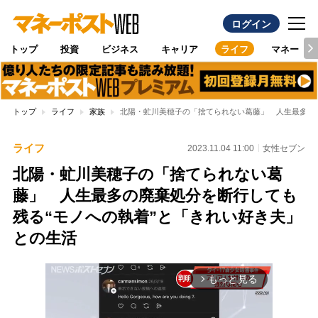
ログイン
トップ
投資
ビジネス
キャリア
ライフ
マネー
トップ
ライフ
家族
北陽・虻川美穂子の「捨てられない葛藤」 人生最多の
ライフ
2023.11.04 11:00
女性セブン
北陽・虻川美穂子の「捨てられない葛
藤」 人生最多の廃棄処分を断行しても
残る“モノへの執着”と「きれい好き夫」
との生活
もっと見る
arrow_forward_ios