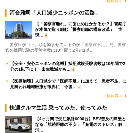
一覧を見る
河合雅司「人口減少ニッポンの活路」
【「警察官離れ」に歯止めはかかるか？】警察庁
が本気で取り組む「警察組織の構造改革」 実
現…
警察庁が目下、頭を悩ませているのが「警察官不足」だ。警察
官の採用試験の受験者数は10年間で2分の1以…
【安全・安心ニッポンの危機】採用試験受験者数は10年間で2
分の1以下に！ 出生数減がも…
【医療崩壊】人口減少で「医師不足」に加えて「患者不足」に
見舞われ地域医療が限界に 今後…
一覧を見る
快適クルマ生活 乗ってみた、使ってみた
【4ヶ月間で受注累計6000台】BEV普及の障壁と
なる「航続距離の不安」「充電のストレス」解
消…