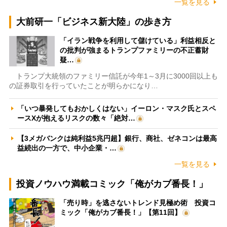
一覧を見る
大前研一「ビジネス新大陸」の歩き方
「イラン戦争を利用して儲けている」利益相反と
の批判が強まるトランプファミリーの不正蓄財
疑…
トランプ大統領のファミリー信託が今年1～3月に3000回以上も
の証券取引を行っていたことが明らかになり…
「いつ暴発してもおかしくはない」イーロン・マスク氏とスペ
ースXが抱えるリスクの数々「絶対…
【3メガバンクは純利益5兆円超】銀行、商社、ゼネコンは最高
益続出の一方で、中小企業・…
一覧を見る
投資ノウハウ満載コミック「俺がカブ番長！」
「売り時」を逃さないトレンド見極め術 投資コ
ミック「俺がカブ番長！」【第11回】