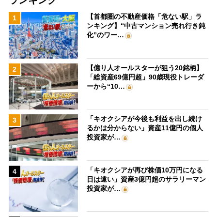
ランキング
【首都圏の不動産価格「危ない駅」ラ
1
ンキング】“中古マンション売れ行き鈍
化”のワー…
【億り人オールスターが狙う20銘柄】
2
「総資産69億円超」90歳現役トレーダ
ーから“10…
「キオクシアが今後も利益を出し続け
3
るかは分からない」資産11億円の個人
投資家が…
「キオクシアが再び株価10万円になる
4
日は遠い」資産3億円超のサラリーマン
投資家が…