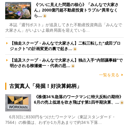
《ついに見えた問題の核心》「みんなで大家さ
ん」2000億円超不動産投資トラブル“異常なく
ら…
本誌『週刊ポスト』が追及してきた不動産投資商品「みんなで
大家さん」がいよいよ最終局面を迎えている…
【独走スクープ・みんなで大家さん】二転三転した“成田プロ
ジェクト”の計画変更の裏で起き…
【追及スクープ・みんなで大家さん】独占入手“内部議事録”で
明かされる柳瀬健一・代表の思…
一覧を見る
古賀真人「発掘！好決算銘柄」
《株価34％急落のワークマンに特大反転の期待》
6月の売上低迷を吹き飛ばす第1四半期決算、…
6月3日に8330円をつけたワークマン（東証スタンダード・
7564）の株価は、わずか1カ月あまりで約34％下落…