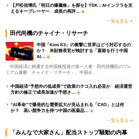
【戸松信博氏「明日の爆騰株」を探せ】TDK：AIインフラを支
えるキープレーヤー 成長の再評…
一覧を見る
田代尚機のチャイナ・リサーチ
中国「Kimi K3」の衝撃に世界はどう対応するの
か？ 米財務長官が検討する「蒸留を行う中国
AI…
中国経済に精通する中国株投資の第一人者・田代尚機氏のプレ
ミアム連載「チャイナ・リサーチ」。中国企…
中国経済“予想外の低成長”で政策のテコ入れ必至か 経済運営
方針の修正で成長加速が予想さ…
“AI革命”で爆発的な需要拡大が見込まれる「CXO」とは何
か？ 高い競争力を持つ中国の医薬品…
一覧を見る
「みんなで大家さん」配当ストップ騒動の内幕