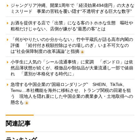
ジャングリア沖縄、開業1周年で「経済効果494億円」の大きな
ミスリード 事業の苦戦を覆い隠す“不透明すぎる巨大な数字”
お酒を提供する店で「出禁」になる客のトホホな生態 嘔吐や
粗相だけじゃない、店側が嫌がる“最悪の客”とは
「何がやりたいのか分からない」竹中平蔵氏が語る高市内閣の
評価 「給付付き税額控除はその場しのぎ」いま不可欠なの
は“社会保障制度の改革議論”と指摘
小学生に人気の「シール流通事情」に変調 「ボンドロ」は依
然品薄状態が続くが、模倣品や類似品が大量流通し一部で値崩
れ 「選別が本格化する時代に」
急増する中国企業の“国籍ロンダリング” SHEIN、TikTok、
Temu…本社機能を海外に移転させ、トランプ関税の回避を狙
う 現地人を隠れ蓑にした中国企業の農業参入・土地取得への
懸念も
関連記事