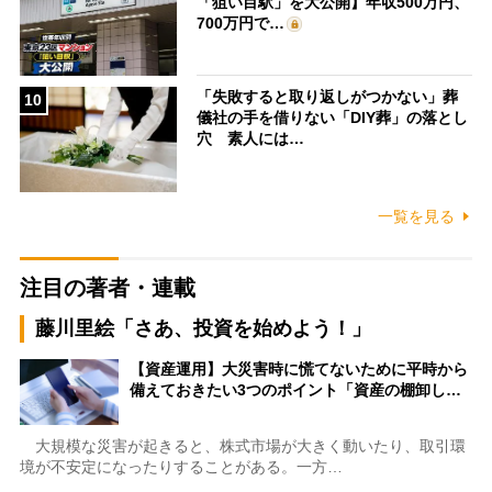
「狙い目駅」を大公開】年収500万円、
700万円で…
「失敗すると取り返しがつかない」葬
10
儀社の手を借りない「DIY葬」の落とし
穴 素人には…
一覧を見る
注目の著者・連載
藤川里絵「さあ、投資を始めよう！」
【資産運用】大災害時に慌てないために平時から
備えておきたい3つのポイント「資産の棚卸し…
大規模な災害が起きると、株式市場が大きく動いたり、取引環
境が不安定になったりすることがある。一方…