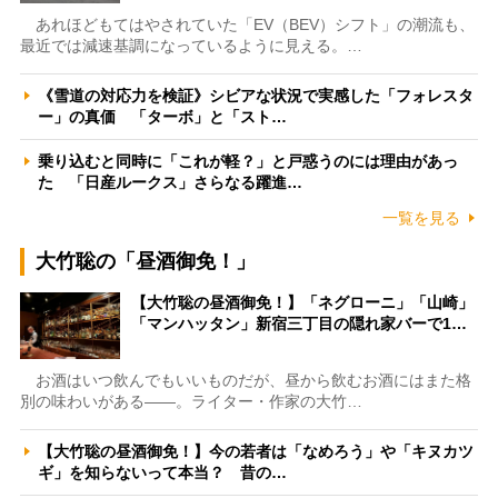
あれほどもてはやされていた「EV（BEV）シフト」の潮流も、
最近では減速基調になっているように見える。…
《雪道の対応力を検証》シビアな状況で実感した「フォレスタ
ー」の真価 「ターボ」と「スト…
乗り込むと同時に「これが軽？」と戸惑うのには理由があっ
た 「日産ルークス」さらなる躍進…
一覧を見る
大竹聡の「昼酒御免！」
【大竹聡の昼酒御免！】「ネグローニ」「山崎」
「マンハッタン」新宿三丁目の隠れ家バーで1…
お酒はいつ飲んでもいいものだが、昼から飲むお酒にはまた格
別の味わいがある――。ライター・作家の大竹…
【大竹聡の昼酒御免！】今の若者は「なめろう」や「キヌカツ
ギ」を知らないって本当？ 昔の…