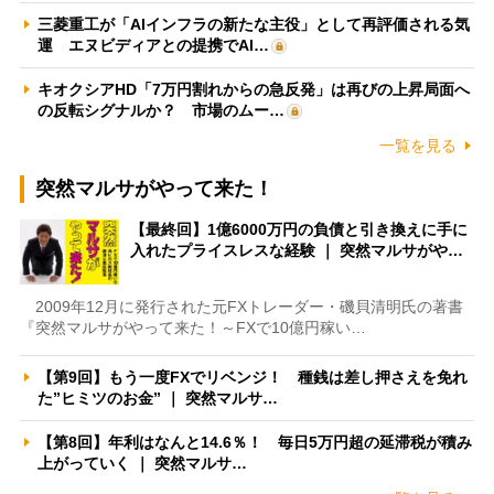
三菱重工が「AIインフラの新たな主役」として再評価される気
運 エヌビディアとの提携でAI…
キオクシアHD「7万円割れからの急反発」は再びの上昇局面へ
の反転シグナルか？ 市場のムー…
一覧を見る
突然マルサがやって来た！
【最終回】1億6000万円の負債と引き換えに手に
入れたプライスレスな経験 ｜ 突然マルサがや…
2009年12月に発行された元FXトレーダー・磯貝清明氏の著書
『突然マルサがやって来た！～FXで10億円稼い…
【第9回】もう一度FXでリベンジ！ 種銭は差し押さえを免れ
た”ヒミツのお金” ｜ 突然マルサ…
【第8回】年利はなんと14.6％！ 毎日5万円超の延滞税が積み
上がっていく ｜ 突然マルサ…