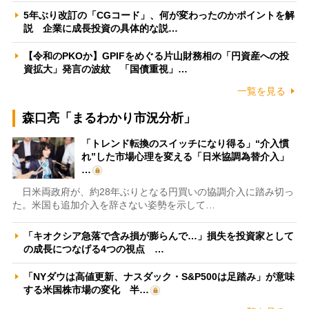
5年ぶり改訂の「CGコード」、何が変わったのかポイントを解
説 企業に成長投資の具体的な説…
【令和のPKOか】GPIFをめぐる片山財務相の「円資産への投
資拡大」発言の波紋 「国債重視」…
一覧を見る
森口亮「まるわかり市況分析」
「トレンド転換のスイッチになり得る」“介入慣
れ”した市場心理を変える「日米協調為替介入」
…
日米両政府が、約28年ぶりとなる円買いの協調介入に踏み切っ
た。米国も追加介入を辞さない姿勢を示して…
「キオクシア急落で含み損が膨らんで…」損失を投資家として
の成長につなげる4つの視点 …
「NYダウは高値更新、ナスダック・S&P500は足踏み」が意味
する米国株市場の変化 半…