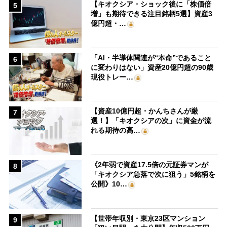
【キオクシア・ショック後に「株価倍
5
増」も期待できる注目銘柄5選】資産3
億円超・…
「AI・半導体関連が“本命”であること
6
に変わりはない」資産20億円超の90歳
現役トレー…
【資産10億円超・かんちさんが厳
7
選！】「キオクシアの次」に資金が流
れる期待の高…
《2年弱で資産17.5倍の元証券マンが
8
「キオクシア急落で次に狙う」5銘柄を
公開》10…
【世帯年収別・東京23区マンション
9