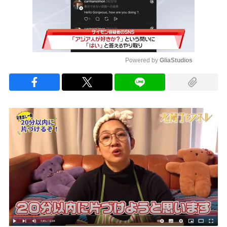
Powered by 
GliaStudios
Mute