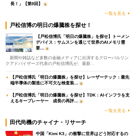
長！」【第9回】
一覧を見る
戸松信博の明日の爆騰株を探せ！
【戸松信博氏「明日の爆騰株」を探せ】トーメン
デバイス：サムスンを通じて世界のAIメモリ需
要…
新聞や雑誌など多数の金融メディアに出演するグローバルリン
クアドバイザーズ代表の戸松信博氏が、最新…
【戸松信博氏「明日の爆騰株」を探せ】レーザーテック：最先
端半導体の製造に不可欠な検査装…
【戸松信博氏「明日の爆騰株」を探せ】TDK：AIインフラを支
えるキープレーヤー 成長の再評…
一覧を見る
田代尚機のチャイナ・リサーチ
中国「Kimi K3」の衝撃に世界はどう対応するの