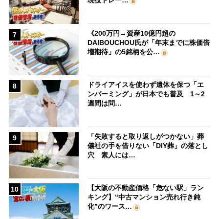
現役トレー…
《200万円→資産10億円超の
7
DAIBOUCHOU氏が「年末までに株価倍
増期待」の5銘柄を公…
ドライアイスを使わず遺体を保つ「エ
8
ンバーミング」が日本でも普及 1～2
週間は問…
「失敗すると取り返しがつかない」葬
9
儀社の手を借りない「DIY葬」の落とし
穴 素人には…
【大阪の不動産価格「危ない駅」ラン
10
キング】“中古マンション売れ行き鈍
化”のワース…