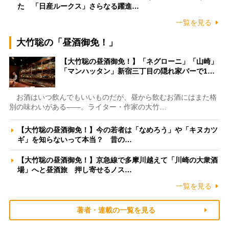
た 「日産ルークス」さらなる躍進…
一覧を見る
大竹聡の「昼酒御免！」
【大竹聡の昼酒御免！】「ネグローニ」「山崎」
「マンハッタン」新宿三丁目の隠れ家バーで1…
お酒はいつ飲んでもいいものだが、昼から飲むお酒にはまた格
別の味わいがある――。ライター・作家の大竹…
【大竹聡の昼酒御免！】今の若者は「なめろう」や「キヌカツ
ギ」を知らないって本当？ 昔の…
【大竹聡の昼酒御免！】京急線で多摩川越えて「川崎の大衆酒
場」へと昼酒旅 押し寄せるノス…
一覧を見る
著者・連載の一覧を見る