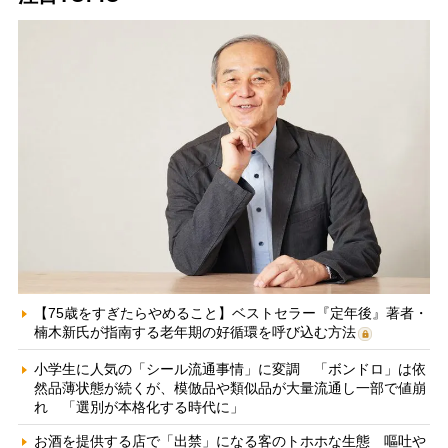
【75歳をすぎたらやめること】ベストセラー『定年後』著者・
楠木新氏が指南する老年期の好循環を呼び込む方法
小学生に人気の「シール流通事情」に変調 「ボンドロ」は依
然品薄状態が続くが、模倣品や類似品が大量流通し一部で値崩
れ 「選別が本格化する時代に」
お酒を提供する店で「出禁」になる客のトホホな生態 嘔吐や