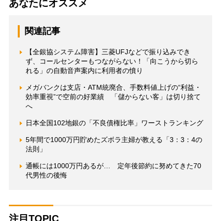
あなたにオススメ
関連記事
【全銀協システム障害】三菱UFJなどで振り込みでき
ず、コールセンターもつながらない！「向こうから切ら
れる」の自動音声案内に利用者の憤り
メガバンクは支店・ATM統廃合、手数料値上げの“利益・
効率重視”で空前の好業績 「儲からない客」は切り捨て
へ
日本全国102地銀の「不良債権比率」ワーストランキング
5年間で1000万円貯めたズボラ主婦が教える「3：3：4の
法則」
通帳には1000万円あるが… 定年後節約に努めてきた70
代男性の後悔
注目TOPIC