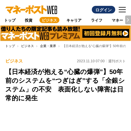
ログイン
トップ
投資
ビジネス
キャリア
ライフ
マネー
トップ
ビジネス
企業・業界
【日本経済が抱える“心臓の爆弾”】50年前の
ビジネス
2023.11.10 07:00
週刊ポスト
【日本経済が抱える“心臓の爆弾”】50年
前のシステムを“つぎはぎ”する「全銀シ
ステム」の不安 表面化しない障害は日
常的に発生
Loaded
:
100.00%
/
Unmute