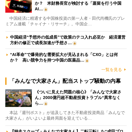
か？ 米財務長官が検討する「蒸留を行う中国
AI…
中国経済に精通する中国株投資の第一人者・田代尚機氏のプレ
ミアム連載「チャイナ・リサーチ」。中国企…
中国経済“予想外の低成長”で政策のテコ入れ必至か 経済運営
方針の修正で成長加速が予想さ…
“AI革命”で爆発的な需要拡大が見込まれる「CXO」とは何
か？ 高い競争力を持つ中国の医薬品…
一覧を見る
「みんなで大家さん」配当ストップ騒動の内幕
《ついに見えた問題の核心》「みんなで大家さ
ん」2000億円超不動産投資トラブル“異常なく
ら…
本誌『週刊ポスト』が追及してきた不動産投資商品「みんなで
大家さん」がいよいよ最終局面を迎えている…
【独走スクープ・みんなで大家さん】二転三転した“成田プロ