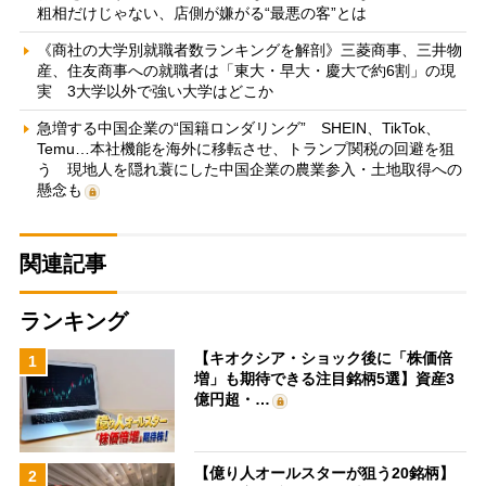
粗相だけじゃない、店側が嫌がる“最悪の客”とは
《商社の大学別就職者数ランキングを解剖》三菱商事、三井物
産、住友商事への就職者は「東大・早大・慶大で約6割」の現
実 3大学以外で強い大学はどこか
急増する中国企業の“国籍ロンダリング” SHEIN、TikTok、
Temu…本社機能を海外に移転させ、トランプ関税の回避を狙
う 現地人を隠れ蓑にした中国企業の農業参入・土地取得への
懸念も
関連記事
ランキング
【キオクシア・ショック後に「株価倍
1
増」も期待できる注目銘柄5選】資産3
億円超・…
【億り人オールスターが狙う20銘柄】
2