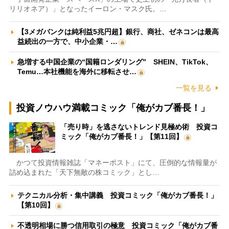
リリオネア）」となったイーロン・マスク氏。…
【3メガバンクは純利益5兆円超】銀行、商社、ゼネコンは最高
益続出の一方で、中小企業・…
急増する中国企業の“国籍ロンダリング” SHEIN、TikTok、
Temu…本社機能を海外に移転させ…
一覧を見る
投資ノウハウ満載コミック「俺がカブ番長！」
「売り時」を逃さないトレンド見極め術 投資コ
ミック「俺がカブ番長！」【第11回】
かつて投資情報雑誌「マネーポスト」にて、圧倒的な情報量が
詰め込まれた「天下無敵の株コミック」とし…
テクニカル分析・集中講義 投資コミック「俺がカブ番長！」
【第10回】
不透明相場に勝つ信用取引の極意 投資コミック「俺がカブ番