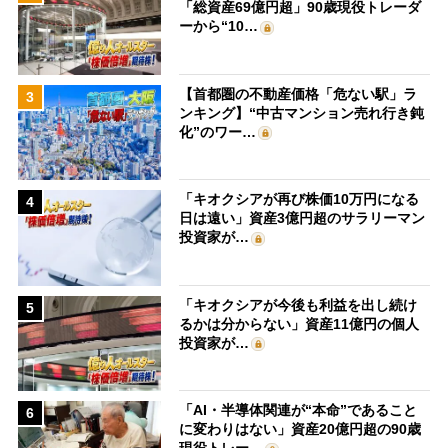
「総資産69億円超」90歳現役トレーダ
ーから“10…
【首都圏の不動産価格「危ない駅」ラ
3
ンキング】“中古マンション売れ行き鈍
化”のワー…
「キオクシアが再び株価10万円になる
4
日は遠い」資産3億円超のサラリーマン
投資家が…
「キオクシアが今後も利益を出し続け
5
るかは分からない」資産11億円の個人
投資家が…
「AI・半導体関連が“本命”であること
6
に変わりはない」資産20億円超の90歳