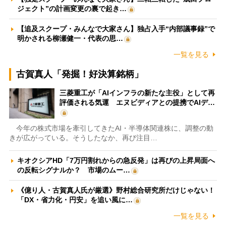
ジェクト”の計画変更の裏で起き…
【追及スクープ・みんなで大家さん】独占入手“内部議事録”で
明かされる柳瀬健一・代表の思…
一覧を見る
古賀真人「発掘！好決算銘柄」
三菱重工が「AIインフラの新たな主役」として再
評価される気運 エヌビディアとの提携でAIデ…
今年の株式市場を牽引してきたAI・半導体関連株に、調整の動
きが広がっている。そうしたなか、再び注目…
キオクシアHD「7万円割れからの急反発」は再びの上昇局面へ
の反転シグナルか？ 市場のムー…
《億り人・古賀真人氏が厳選》野村総合研究所だけじゃない！
「DX・省力化・円安」を追い風に…
一覧を見る