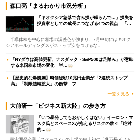
森口亮「まるわかり市況分析」
「キオクシア急落で含み損が膨らんで…」損失を
投資家としての成長につなげる4つの視点 「…
半導体株を中心に相場の調整色が強まり、7月中旬にはキオク
シアホールディングスがストップ安をつけるな…
「NYダウは高値更新、ナスダック・S&P500は足踏み」が意味
する米国株市場の変化 半…
【歴史的な爆騰劇】時価総額10兆円企業が「2連続ストップ
高」「制限値幅拡大」の衝撃 フ…
一覧を見る
大前研一「ビジネス新大陸」の歩き方
「いつ暴発してもおかしくはない」イーロン・マ
スク氏とスペースXが抱えるリスクの数々「絶対
的…
宇宙開発企業「スペースX」の上場で史上初の「兆万長者（ト