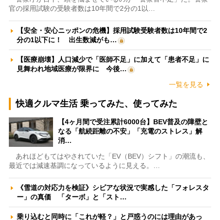
官の採用試験の受験者数は10年間で2分の1以…
【安全・安心ニッポンの危機】採用試験受験者数は10年間で2
分の1以下に！ 出生数減がも…
【医療崩壊】人口減少で「医師不足」に加えて「患者不足」に
見舞われ地域医療が限界に 今後…
一覧を見る
快適クルマ生活 乗ってみた、使ってみた
【4ヶ月間で受注累計6000台】BEV普及の障壁と
なる「航続距離の不安」「充電のストレス」解
消…
あれほどもてはやされていた「EV（BEV）シフト」の潮流も、
最近では減速基調になっているように見える。…
《雪道の対応力を検証》シビアな状況で実感した「フォレスタ
ー」の真価 「ターボ」と「スト…
乗り込むと同時に「これが軽？」と戸惑うのには理由があっ