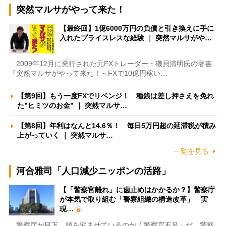
突然マルサがやって来た！
【最終回】1億6000万円の負債と引き換えに手に
入れたプライスレスな経験 ｜ 突然マルサがや…
2009年12月に発行された元FXトレーダー・磯貝清明氏の著書
『突然マルサがやって来た！～FXで10億円稼い…
【第9回】もう一度FXでリベンジ！ 種銭は差し押さえを免れ
た”ヒミツのお金” ｜ 突然マルサ…
【第8回】年利はなんと14.6％！ 毎日5万円超の延滞税が積み
上がっていく ｜ 突然マルサ…
一覧を見る
河合雅司「人口減少ニッポンの活路」
【「警察官離れ」に歯止めはかかるか？】警察庁
が本気で取り組む「警察組織の構造改革」 実
現…
警察庁が目下、頭を悩ませているのが「警察官不足」だ。警察