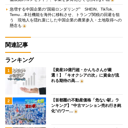
急増する中国企業の“国籍ロンダリング” SHEIN、TikTok、
Temu…本社機能を海外に移転させ、トランプ関税の回避を狙
う 現地人を隠れ蓑にした中国企業の農業参入・土地取得への
懸念も
関連記事
ランキング
【資産10億円超・かんちさんが厳
1
選！】「キオクシアの次」に資金が流
れる期待の高…
【首都圏の不動産価格「危ない駅」ラ
2
ンキング】“中古マンション売れ行き鈍
化”のワー…