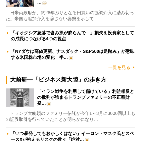
…
日米両政府が、約28年ぶりとなる円買いの協調介入に踏み切っ
た。米国も追加介入を辞さない姿勢を示して…
「キオクシア急落で含み損が膨らんで…」損失を投資家として
の成長につなげる4つの視点 …
「NYダウは高値更新、ナスダック・S&P500は足踏み」が意味
する米国株市場の変化 半…
一覧を見る
大前研一「ビジネス新大陸」の歩き方
「イラン戦争を利用して儲けている」利益相反と
の批判が強まるトランプファミリーの不正蓄財
疑…
トランプ大統領のファミリー信託が今年1～3月に3000回以上も
の証券取引を行っていたことが明らかになり…
「いつ暴発してもおかしくはない」イーロン・マスク氏とスペ
ースXが抱えるリスクの数々「絶対…