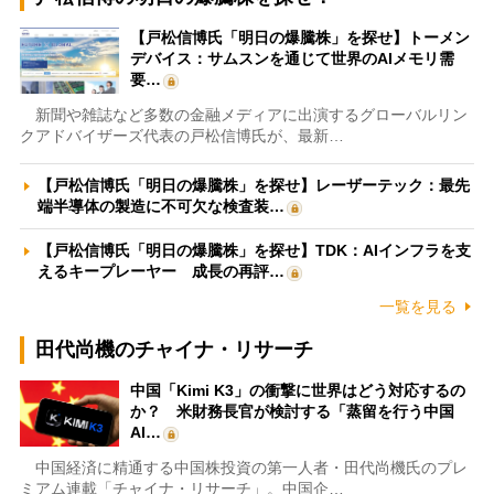
【戸松信博氏「明日の爆騰株」を探せ】トーメン
デバイス：サムスンを通じて世界のAIメモリ需
要…
新聞や雑誌など多数の金融メディアに出演するグローバルリン
クアドバイザーズ代表の戸松信博氏が、最新…
【戸松信博氏「明日の爆騰株」を探せ】レーザーテック：最先
端半導体の製造に不可欠な検査装…
【戸松信博氏「明日の爆騰株」を探せ】TDK：AIインフラを支
えるキープレーヤー 成長の再評…
一覧を見る
田代尚機のチャイナ・リサーチ
中国「Kimi K3」の衝撃に世界はどう対応するの
か？ 米財務長官が検討する「蒸留を行う中国
AI…
中国経済に精通する中国株投資の第一人者・田代尚機氏のプレ
ミアム連載「チャイナ・リサーチ」。中国企…