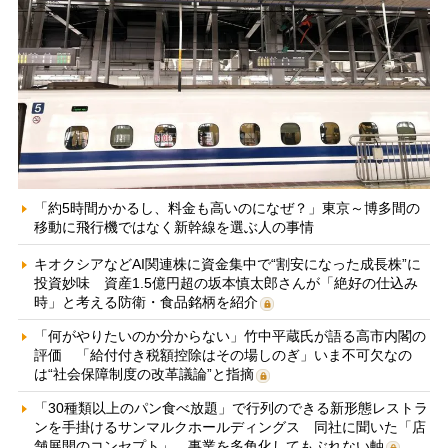
「約5時間かかるし、料金も高いのになぜ？」東京～博多間の
移動に飛行機ではなく新幹線を選ぶ人の事情
キオクシアなどAI関連株に資金集中で“割安になった成長株”に
投資妙味 資産1.5億円超の坂本慎太郎さんが「絶好の仕込み
時」と考える防衛・食品銘柄を紹介
「何がやりたいのか分からない」竹中平蔵氏が語る高市内閣の
評価 「給付付き税額控除はその場しのぎ」いま不可欠なの
は“社会保障制度の改革議論”と指摘
「30種類以上のパン食べ放題」で行列のできる新形態レストラ
ンを手掛けるサンマルクホールディングス 同社に聞いた「店
舗展開のコンセプト」、事業を多角化してもぶれない軸