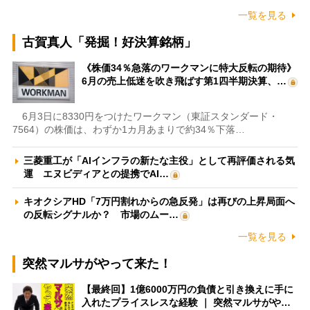
一覧を見る
古賀真人「発掘！好決算銘柄」
《株価34％急落のワークマンに特大反転の期待》
6月の売上低迷を吹き飛ばす第1四半期決算、…
6月3日に8330円をつけたワークマン（東証スタンダード・
7564）の株価は、わずか1カ月あまりで約34％下落…
三菱重工が「AIインフラの新たな主役」として再評価される気
運 エヌビディアとの提携でAI…
キオクシアHD「7万円割れからの急反発」は再びの上昇局面へ
の反転シグナルか？ 市場のムー…
一覧を見る
突然マルサがやって来た！
【最終回】1億6000万円の負債と引き換えに手に
入れたプライスレスな経験 ｜ 突然マルサがや…