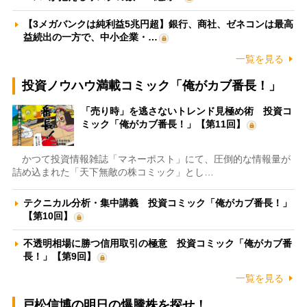
【3メガバンクは純利益5兆円超】銀行、商社、ゼネコンは最高
益続出の一方で、中小企業・…
一覧を見る
投資ノウハウ満載コミック「俺がカブ番長！」
「売り時」を逃さないトレンド見極め術 投資コ
ミック「俺がカブ番長！」【第11回】
かつて投資情報雑誌「マネーポスト」にて、圧倒的な情報量が
詰め込まれた「天下無敵の株コミック」とし…
テクニカル分析・集中講義 投資コミック「俺がカブ番長！」
【第10回】
不透明相場に勝つ信用取引の極意 投資コミック「俺がカブ番
長！」【第9回】
一覧を見る
戸松信博の明日の爆騰株を探せ！