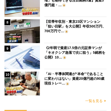
増」も期待できる注目銘柄5選】資産3
億円超・…
【世帯年収別・東京23区マンション
8
「狙い目駅」を大公開】年収500万円、
700万円で…
《2年弱で資産17.5倍の元証券マンが
9
「キオクシア急落で次に狙う」5銘柄を
公開》10…
「AI・半導体関連が“本命”であること
10
に変わりはない」資産20億円超の90歳
現役トレー…
一覧を見る