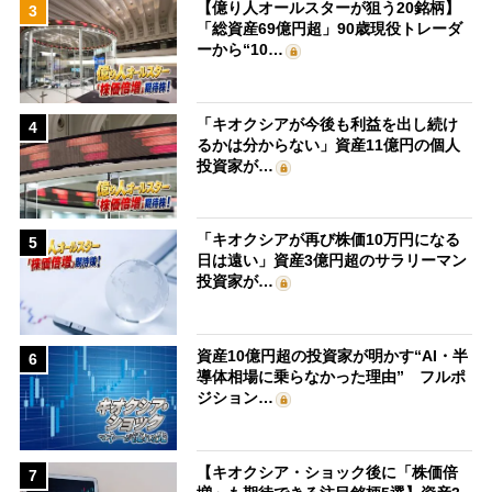
【億り人オールスターが狙う20銘柄】
3
「総資産69億円超」90歳現役トレーダ
ーから“10…
「キオクシアが今後も利益を出し続け
4
るかは分からない」資産11億円の個人
投資家が…
「キオクシアが再び株価10万円になる
5
日は遠い」資産3億円超のサラリーマン
投資家が…
資産10億円超の投資家が明かす“AI・半
6
導体相場に乗らなかった理由” フルポ
ジション…
【キオクシア・ショック後に「株価倍
7