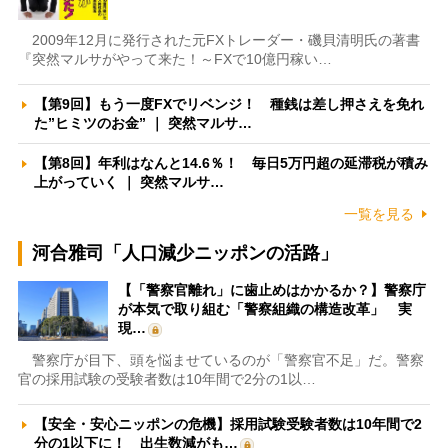
2009年12月に発行された元FXトレーダー・磯貝清明氏の著書
『突然マルサがやって来た！～FXで10億円稼い…
【第9回】もう一度FXでリベンジ！ 種銭は差し押さえを免れ
た”ヒミツのお金” ｜ 突然マルサ…
【第8回】年利はなんと14.6％！ 毎日5万円超の延滞税が積み
上がっていく ｜ 突然マルサ…
一覧を見る
河合雅司「人口減少ニッポンの活路」
【「警察官離れ」に歯止めはかかるか？】警察庁
が本気で取り組む「警察組織の構造改革」 実
現…
警察庁が目下、頭を悩ませているのが「警察官不足」だ。警察
官の採用試験の受験者数は10年間で2分の1以…
【安全・安心ニッポンの危機】採用試験受験者数は10年間で2
分の1以下に！ 出生数減がも…