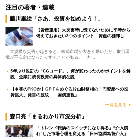
注目の著者・連載
藤川里絵「さあ、投資を始めよう！」
【資産運用】大災害時に慌てないために平時から
備えておきたい3つのポイント「資産の棚卸し…
大規模な災害が起きると、株式市場が大きく動いたり、取引環
境が不安定になったりすることがある。一方…
5年ぶり改訂の「CGコード」、何が変わったのかポイントを解
説 企業に成長投資の具体的な説…
【令和のPKOか】GPIFをめぐる片山財務相の「円資産への投
資拡大」発言の波紋 「国債重視」…
一覧を見る
森口亮「まるわかり市況分析」
「トレンド転換のスイッチになり得る」“介入慣
れ”した市場心理を変える「日米協調為替介入」