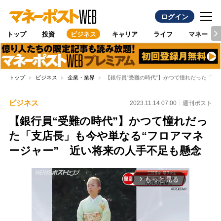
ログイン
トップ
投資
ビジネス
キャリア
ライフ
マネー
トップ
ビジネス
企業・業界
【銀行員“受難の時代”】かつて憧れだった「支
ビジネス
2023.11.14 07:00
週刊ポスト
【銀行員“受難の時代”】かつて憧れだっ
た「支店長」も今や単なる“フロアマネ
ージャー” 近い将来の人手不足も懸念
もっと見る
arrow_forward_ios