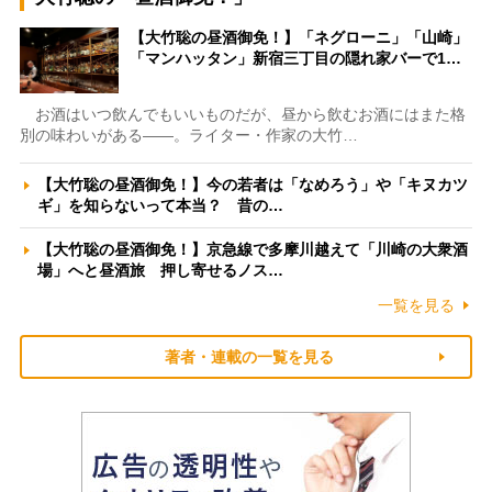
【大竹聡の昼酒御免！】「ネグローニ」「山崎」
「マンハッタン」新宿三丁目の隠れ家バーで1…
お酒はいつ飲んでもいいものだが、昼から飲むお酒にはまた格
別の味わいがある――。ライター・作家の大竹…
【大竹聡の昼酒御免！】今の若者は「なめろう」や「キヌカツ
ギ」を知らないって本当？ 昔の…
【大竹聡の昼酒御免！】京急線で多摩川越えて「川崎の大衆酒
場」へと昼酒旅 押し寄せるノス…
一覧を見る
著者・連載の一覧を見る