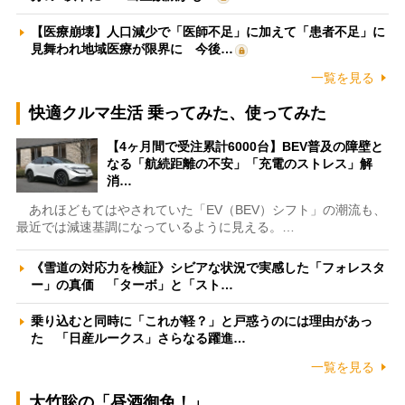
【医療崩壊】人口減少で「医師不足」に加えて「患者不足」に
見舞われ地域医療が限界に 今後…
一覧を見る
快適クルマ生活 乗ってみた、使ってみた
【4ヶ月間で受注累計6000台】BEV普及の障壁と
なる「航続距離の不安」「充電のストレス」解
消…
あれほどもてはやされていた「EV（BEV）シフト」の潮流も、
最近では減速基調になっているように見える。…
《雪道の対応力を検証》シビアな状況で実感した「フォレスタ
ー」の真価 「ターボ」と「スト…
乗り込むと同時に「これが軽？」と戸惑うのには理由があっ
た 「日産ルークス」さらなる躍進…
一覧を見る
大竹聡の「昼酒御免！」