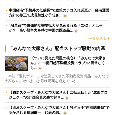
中国経済“予想外の低成長”で政策のテコ入れ必至か 経済運営
方針の修正で成長加速が予想さ…
“AI革命”で爆発的な需要拡大が見込まれる「CXO」とは何
か？ 高い競争力を持つ中国の医薬品…
一覧を見る
「みんなで大家さん」配当ストップ騒動の内幕
《ついに見えた問題の核心》「みんなで大家さ
ん」2000億円超不動産投資トラブル“異常なく
ら…
本誌『週刊ポスト』が追及してきた不動産投資商品「みんなで
大家さん」がいよいよ最終局面を迎えている…
【独走スクープ・みんなで大家さん】二転三転した“成田プロ
ジェクト”の計画変更の裏で起き…
【追及スクープ・みんなで大家さん】独占入手“内部議事録”で
明かされる柳瀬健一・代表の思…