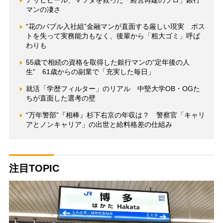
マンの凄さ
“花のバブル入社組”金融マンが直面する厳しい現実 ポス
トを失って実務能力もなく、後輩から「粗大ゴミ」呼ば
わりも
55歳で相続の資格を取得した銀行マンの“定年後の人
生” 61歳からの副業で「充実した毎日」
就活「学歴フィルター」のリアル 中堅大学OB・OGた
ちが直面した選考の壁
“万年警部”『相棒』杉下右京の年収は？ 警察官「キャリ
アとノンキャリア」の出世と給料格差の仕組み
注目TOPIC