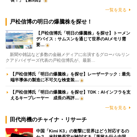
一覧を見る
戸松信博の明日の爆騰株を探せ！
【戸松信博氏「明日の爆騰株」を探せ】トーメン
デバイス：サムスンを通じて世界のAIメモリ需
要…
新聞や雑誌など多数の金融メディアに出演するグローバルリン
クアドバイザーズ代表の戸松信博氏が、最新…
【戸松信博氏「明日の爆騰株」を探せ】レーザーテック：最先
端半導体の製造に不可欠な検査装…
【戸松信博氏「明日の爆騰株」を探せ】TDK：AIインフラを支
えるキープレーヤー 成長の再評…
一覧を見る
田代尚機のチャイナ・リサーチ
中国「Kimi K3」の衝撃に世界はどう対応するの
か？ 米財務長官が検討する「蒸留を行う中国