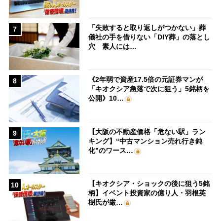
「失敗すると取り返しがつかない」葬
7
儀社の手を借りない「DIY葬」の落とし
穴 素人には…
《2年弱で資産17.5倍の元証券マンが
8
「キオクシア急落で次に狙う」5銘柄を
公開》10…
【大阪の不動産価格「危ない駅」ラン
9
キング】“中古マンション売れ行き鈍
化”のワース…
【キオクシア・ショックの後に狙う5銘
10
柄】イベント投資家の億り人・羽根英
樹氏が厳…