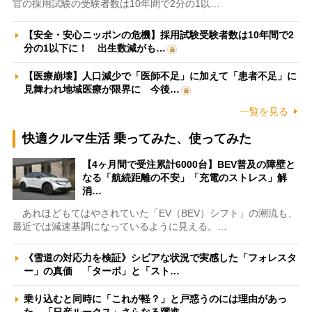
官の採用試験の受験者数は10年間で2分の1以…
【安全・安心ニッポンの危機】採用試験受験者数は10年間で2
分の1以下に！ 出生数減がも…
【医療崩壊】人口減少で「医師不足」に加えて「患者不足」に
見舞われ地域医療が限界に 今後…
一覧を見る
快適クルマ生活 乗ってみた、使ってみた
【4ヶ月間で受注累計6000台】BEV普及の障壁と
なる「航続距離の不安」「充電のストレス」解
消…
あれほどもてはやされていた「EV（BEV）シフト」の潮流も、
最近では減速基調になっているように見える。…
《雪道の対応力を検証》シビアな状況で実感した「フォレスタ
ー」の真価 「ターボ」と「スト…
乗り込むと同時に「これが軽？」と戸惑うのには理由があっ
た 「日産ルークス」さらなる躍進…