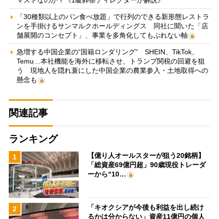
マストなのか？《1級葬祭ディレクターが解説》
「30種類以上のパン食べ放題」で行列のできる新形態レストラ
ンを手掛けるサンマルクホールディングス 同社に聞いた「店
舗展開のコンセプト」、事業を多角化してもぶれない軸
急増する中国企業の“国籍ロンダリング” SHEIN、TikTok、
Temu…本社機能を海外に移転させ、トランプ関税の回避を狙
う 現地人を隠れ蓑にした中国企業の農業参入・土地取得への
懸念も
関連記事
ランキング
【億り人オールスターが狙う20銘柄】
1
「総資産69億円超」90歳現役トレーダ
ーから“10…
「キオクシアが今後も利益を出し続け
2
るかは分からない」資産11億円の個人