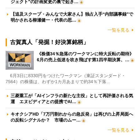
ジェクト”の計画変更の裏で起き…
【追及スクープ・みんなで大家さん】独占入手“内部議事録”で
明かされる柳瀬健一・代表の思…
一覧を見る
古賀真人「発掘！好決算銘柄」
《株価34％急落のワークマンに特大反転の期待》
6月の売上低迷を吹き飛ばす第1四半期決算、…
6月3日に8330円をつけたワークマン（東証スタンダード・
7564）の株価は、わずか1カ月あまりで約34％下落…
三菱重工が「AIインフラの新たな主役」として再評価される気
運 エヌビディアとの提携でAI…
キオクシアHD「7万円割れからの急反発」は再びの上昇局面へ
の反転シグナルか？ 市場のムー…
一覧を見る