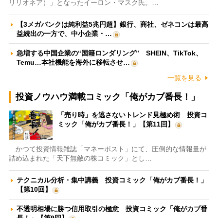
リリオネア）」となったイーロン・マスク氏。…
【3メガバンクは純利益5兆円超】銀行、商社、ゼネコンは最高
益続出の一方で、中小企業・…
急増する中国企業の“国籍ロンダリング” SHEIN、TikTok、
Temu…本社機能を海外に移転させ…
一覧を見る
投資ノウハウ満載コミック「俺がカブ番長！」
「売り時」を逃さないトレンド見極め術 投資コ
ミック「俺がカブ番長！」【第11回】
かつて投資情報雑誌「マネーポスト」にて、圧倒的な情報量が
詰め込まれた「天下無敵の株コミック」とし…
テクニカル分析・集中講義 投資コミック「俺がカブ番長！」
【第10回】
不透明相場に勝つ信用取引の極意 投資コミック「俺がカブ番
長！」【第9回】