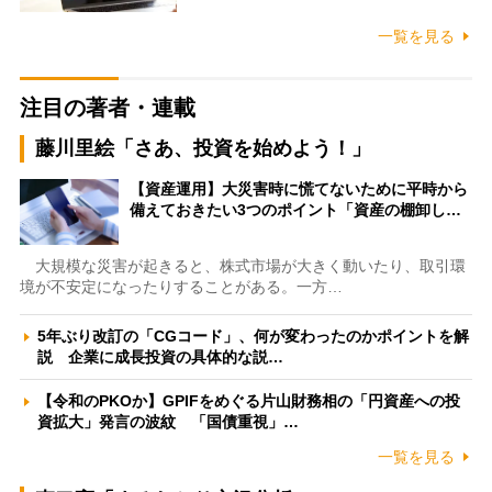
一覧を見る
注目の著者・連載
藤川里絵「さあ、投資を始めよう！」
【資産運用】大災害時に慌てないために平時から
備えておきたい3つのポイント「資産の棚卸し…
大規模な災害が起きると、株式市場が大きく動いたり、取引環
境が不安定になったりすることがある。一方…
5年ぶり改訂の「CGコード」、何が変わったのかポイントを解
説 企業に成長投資の具体的な説…
【令和のPKOか】GPIFをめぐる片山財務相の「円資産への投
資拡大」発言の波紋 「国債重視」…
一覧を見る