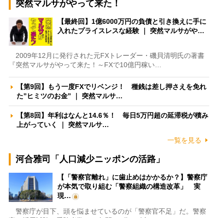
突然マルサがやって来た！
【最終回】1億6000万円の負債と引き換えに手に
入れたプライスレスな経験 ｜ 突然マルサがや…
2009年12月に発行された元FXトレーダー・磯貝清明氏の著書
『突然マルサがやって来た！～FXで10億円稼い…
【第9回】もう一度FXでリベンジ！ 種銭は差し押さえを免れ
た”ヒミツのお金” ｜ 突然マルサ…
【第8回】年利はなんと14.6％！ 毎日5万円超の延滞税が積み
上がっていく ｜ 突然マルサ…
一覧を見る
河合雅司「人口減少ニッポンの活路」
【「警察官離れ」に歯止めはかかるか？】警察庁
が本気で取り組む「警察組織の構造改革」 実
現…
警察庁が目下、頭を悩ませているのが「警察官不足」だ。警察