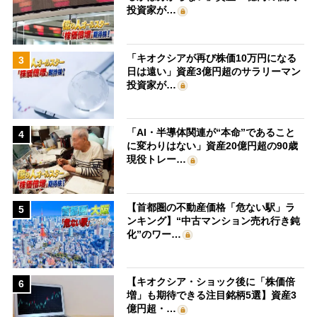
投資家が…
「キオクシアが再び株価10万円になる
3
日は遠い」資産3億円超のサラリーマン
投資家が…
「AI・半導体関連が“本命”であること
4
に変わりはない」資産20億円超の90歳
現役トレー…
【首都圏の不動産価格「危ない駅」ラ
5
ンキング】“中古マンション売れ行き鈍
化”のワー…
【キオクシア・ショック後に「株価倍
6
増」も期待できる注目銘柄5選】資産3
億円超・…