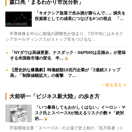
森口亮「まるわかり市況分析」
「キオクシア急落で含み損が膨らんで…」損失を
投資家としての成長につなげる4つの視点 「…
半導体株を中心に相場の調整色が強まり、7月中旬にはキオク
シアホールディングスがストップ安をつけるな…
「NYダウは高値更新、ナスダック・S&P500は足踏み」が意味
する米国株市場の変化 半…
【歴史的な爆騰劇】時価総額10兆円企業が「2連続ストップ
高」「制限値幅拡大」の衝撃 フ…
一覧を見る
大前研一「ビジネス新大陸」の歩き方
「いつ暴発してもおかしくはない」イーロン・マ
スク氏とスペースXが抱えるリスクの数々「絶対
的…
宇宙開発企業「スペースX」の上場で史上初の「兆万長者（ト