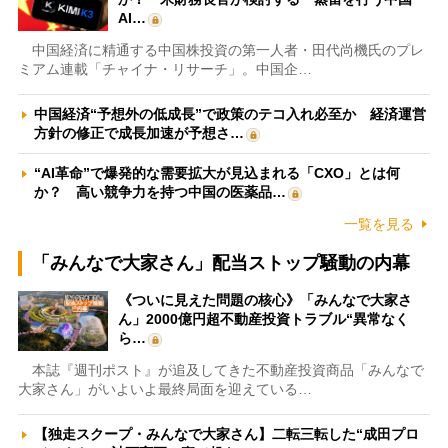
AI…
中国経済に精通する中国株投資の第一人者・田代尚機氏のプレ
ミアム連載「チャイナ・リサーチ」。中国企…
中国経済“予想外の低成長”で政策のテコ入れ必至か 経済運営
方針の修正で成長加速が予想さ…
“AI革命”で爆発的な需要拡大が見込まれる「CXO」とは何
か？ 高い競争力を持つ中国の医薬品…
一覧を見る
「みんなで大家さん」配当ストップ騒動の内幕
《ついに見えた問題の核心》「みんなで大家さ
ん」2000億円超不動産投資トラブル“異常なく
ら…
本誌『週刊ポスト』が追及してきた不動産投資商品「みんなで
大家さん」がいよいよ最終局面を迎えている…
【独走スクープ・みんなで大家さん】二転三転した“成田プロ