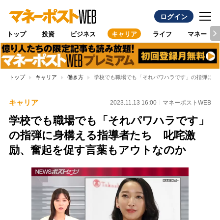
ログイン
トップ
投資
ビジネス
キャリア
ライフ
マネー
トップ
キャリア
働き方
学校でも職場でも「それパワハラです」の指弾に身
キャリア
2023.11.13 16:00
マネーポストWEB
学校でも職場でも「それパワハラです」
の指弾に身構える指導者たち 叱咤激
励、奮起を促す言葉もアウトなのか