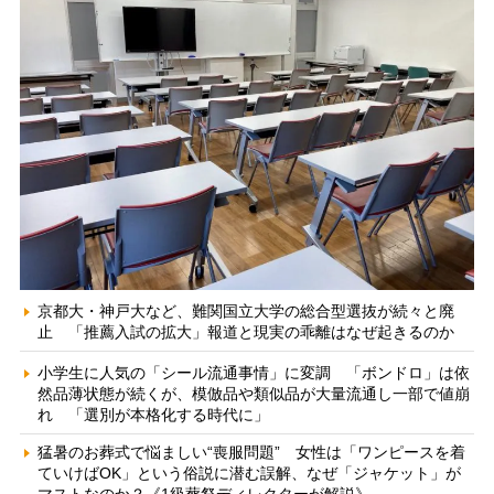
京都大・神戸大など、難関国立大学の総合型選抜が続々と廃
止 「推薦入試の拡大」報道と現実の乖離はなぜ起きるのか
小学生に人気の「シール流通事情」に変調 「ボンドロ」は依
然品薄状態が続くが、模倣品や類似品が大量流通し一部で値崩
れ 「選別が本格化する時代に」
猛暑のお葬式で悩ましい“喪服問題” 女性は「ワンピースを着
ていけばOK」という俗説に潜む誤解、なぜ「ジャケット」が