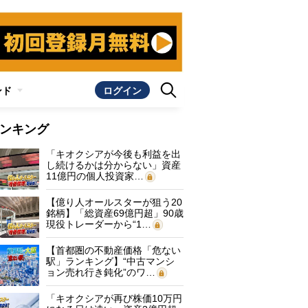
ンド
ログイン
ンキング
「キオクシアが今後も利益を出
し続けるかは分からない」資産
11億円の個人投資家…
【億り人オールスターが狙う20
銘柄】「総資産69億円超」90歳
現役トレーダーから“1…
【首都圏の不動産価格「危ない
駅」ランキング】“中古マンシ
ョン売れ行き鈍化”のワ…
「キオクシアが再び株価10万円