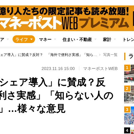
ア
ライフ
マネー
住まい・不動産
家計
トレ
あなたは「ライドシェア導入」に賛成？反対？ 「海外で便利さ実感」「知らない人の車に乗るのは怖い」…様々な意見
写真一覧
ラ
1
2023.11.16 15:00
マネーポストWEB
シェア導入」に賛成？反
2
利さ実感」「知らない人の
」…様々な意見
3
4
Loaded
: