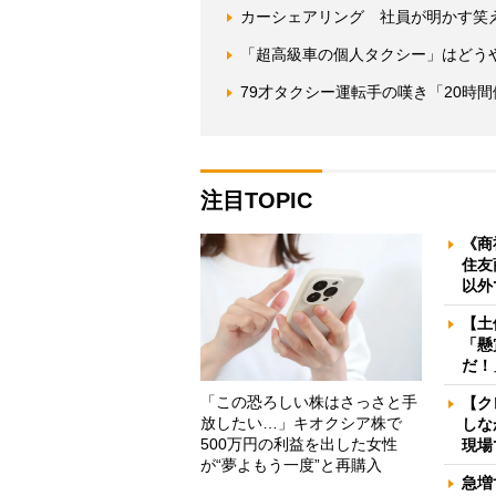
カーシェアリング 社員が明かす笑
「超高級車の個人タクシー」はどう
79才タクシー運転手の嘆き「20時
注目TOPIC
《商
住友
以外
【土
「懸
だ！
「この恐ろしい株はさっさと手
【ク
放したい…」キオクシア株で
しな
500万円の利益を出した女性
現場
が“夢よもう一度”と再購入
急増