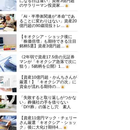
になる日は遠い」資産3億円超
のサラリーマン投資家…
「AI・半導体関連が“本命”であ
ることに変わりはない」資産20
億円超の90歳現役トレ…
【キオクシア・ショック後に
「株価倍増」も期待できる注目
銘柄5選】資産3億円超…
《2年弱で資産17.5倍の元証券
マンが「キオクシア急落で次に
狙う」5銘柄を公開》1…
【資産10億円超・かんちさんが
厳選！】「キオクシアの次」に
資金が流れる期待の…
「失敗すると取り返しがつかな
い」葬儀社の手を借りない
「DIY葬」の落とし穴 素人
に…
【資産11億円マック・チェリー
さん厳選「キオクシア・ショッ
ク」後に大化け期待4…