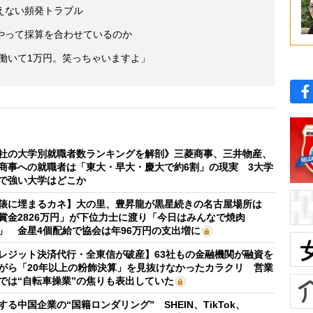
えない頻発トラブル
やって採算を合わせているのか
間働いて1万円。笑っちゃいますよ」
社の大学別就職者数ランキングを解剖》三菱商事、三井物産、
商事への就職者は「東大・早大・慶大で約6割」の現実 3大学
で強い大学はどこか
俵に埋まるカネ】大の里、豊昇龍が黒星続きの名古屋場所は
賞金2826万円」が下位力士に渡り「今日はみんなで焼肉
」 金星4個配給で協会は年96万円の支出増に
レジット決済代行・全東信が破産】63社もの金融機関が融資を
がら「20年以上の粉飾決算」を見抜けなかったカラクリ 営業
では“自転車操業”の焦りも表出していた
する中国企業の“国籍ロンダリング” SHEIN、TikTok、