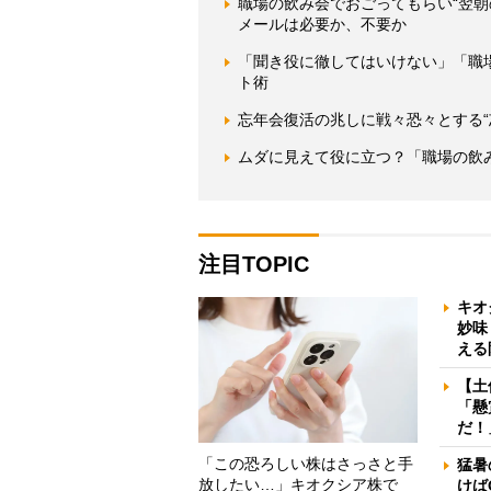
職場の飲み会でおごってもらい“翌
メールは必要か、不要か
「聞き役に徹してはいけない」「職
ト術
忘年会復活の兆しに戦々恐々とする“
ムダに見えて役に立つ？「職場の飲
注目TOPIC
キオ
妙味
える
【土
「懸
だ！
「この恐ろしい株はさっさと手
猛暑
放したい…」キオクシア株で
けば