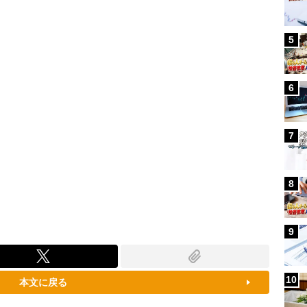
79.52%
5
6
7
8
9
10
本文に戻る