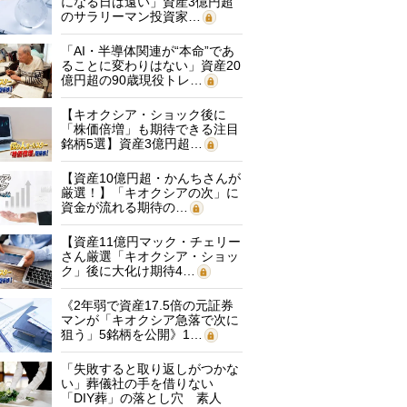
になる日は遠い」資産3億円超
のサラリーマン投資家…
「AI・半導体関連が“本命”であ
ることに変わりはない」資産20
億円超の90歳現役トレ…
【キオクシア・ショック後に
「株価倍増」も期待できる注目
銘柄5選】資産3億円超…
【資産10億円超・かんちさんが
厳選！】「キオクシアの次」に
資金が流れる期待の…
【資産11億円マック・チェリー
さん厳選「キオクシア・ショッ
ク」後に大化け期待4…
《2年弱で資産17.5倍の元証券
マンが「キオクシア急落で次に
狙う」5銘柄を公開》1…
「失敗すると取り返しがつかな
い」葬儀社の手を借りない
「DIY葬」の落とし穴 素人