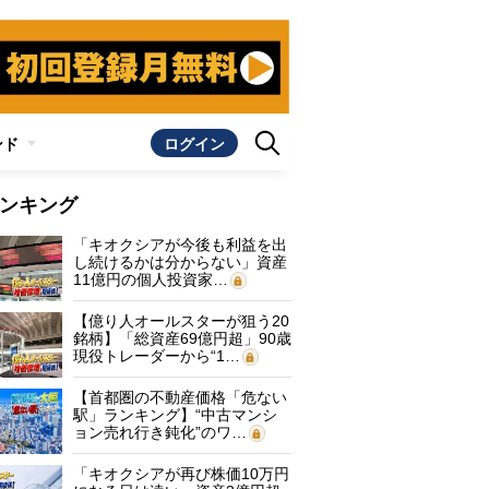
ンド
ログイン
ンキング
「キオクシアが今後も利益を出
し続けるかは分からない」資産
11億円の個人投資家…
【億り人オールスターが狙う20
銘柄】「総資産69億円超」90歳
現役トレーダーから“1…
【首都圏の不動産価格「危ない
駅」ランキング】“中古マンシ
ョン売れ行き鈍化”のワ…
「キオクシアが再び株価10万円