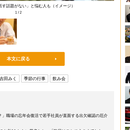
話す話題がない」と悩む人も（イメージ）
1
/
2
本文に戻る
吉田みく
季節の行事
飲み会
？」職場の忘年会復活で若手社員が直面する出欠確認の厄介