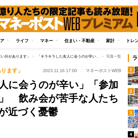
ア
ライフ
マネー
住まい・不動産
家計
トレ
言い分があります」
「キラキラした友人に会うのが辛い」「参加しても楽しめない」 飲み会が苦手な人たちの忘年会シーズンが近づく憂鬱
写真一覧
ラ
1
あります」
2023.11.16 17:00
マネーポストWEB
人に会うのが辛い」「参加
2
」 飲み会が苦手な人たち
が近づく憂鬱
3
4
Loaded
: