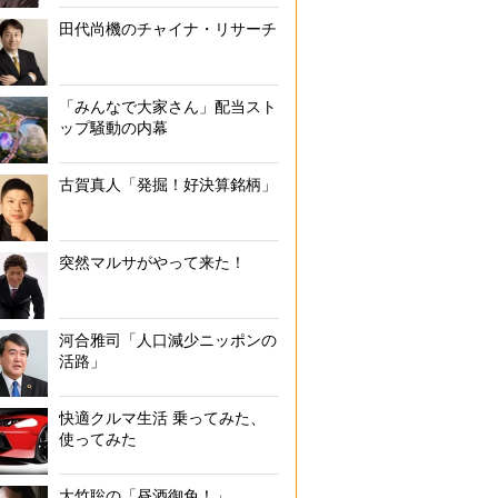
「大人になってからの飲み会は気を遣うことが増えた」との意見も
田代尚機のチャイナ・リサーチ
「みんなで大家さん」配当スト
ップ騒動の内幕
古賀真人「発掘！好決算銘柄」
突然マルサがやって来た！
河合雅司「人口減少ニッポンの
活路」
快適クルマ生活 乗ってみた、
使ってみた
大竹聡の「昼酒御免！」