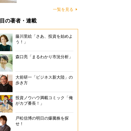
に…
一覧を見る
目の著者・連載
藤川里絵「さあ、投資を始めよ
う！」
森口亮「まるわかり市況分析」
大前研一「ビジネス新大陸」の
歩き方
投資ノウハウ満載コミック「俺
がカブ番長！」
戸松信博の明日の爆騰株を探
せ！