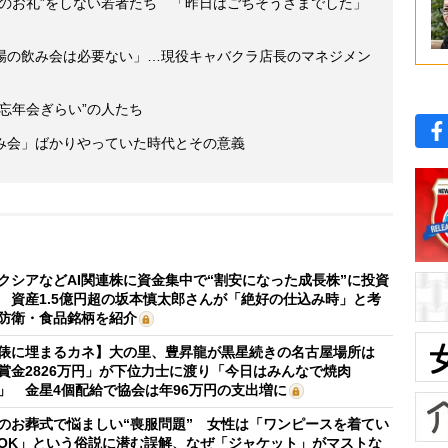
朝のお礼”をしない若者たち 「昨日はごちそうさまでした」
場の飲み会は必要ない」…現役キャバクラ店長のマネジメン
忘年会ぎらい”の人たち
み会」ばかりやっていた時代とその意義
クシアなどAI関連株に資金集中で“割安になった成長株”に投資
 資産1.5億円超の坂本慎太郎さんが「絶好の仕込み時」と考
防衛・食品銘柄を紹介
俵に埋まるカネ】大の里、豊昇龍が黒星続きの名古屋場所は
賞金2826万円」が下位力士に渡り「今日はみんなで焼肉
」 金星4個配給で協会は年96万円の支出増に
のお葬式で悩ましい“喪服問題” 女性は「ワンピースを着てい
OK」という俗説に潜む誤解、なぜ「ジャケット」がマストな