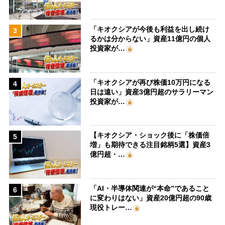
「キオクシアが今後も利益を出し続け
3
るかは分からない」資産11億円の個人
投資家が…
「キオクシアが再び株価10万円になる
4
日は遠い」資産3億円超のサラリーマン
投資家が…
【キオクシア・ショック後に「株価倍
5
増」も期待できる注目銘柄5選】資産3
億円超・…
「AI・半導体関連が“本命”であること
6
に変わりはない」資産20億円超の90歳
現役トレー…