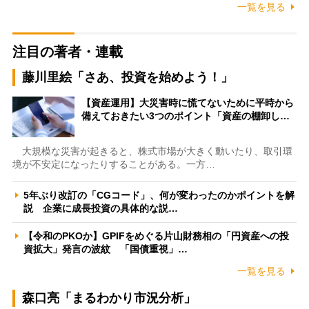
一覧を見る
注目の著者・連載
藤川里絵「さあ、投資を始めよう！」
【資産運用】大災害時に慌てないために平時から
備えておきたい3つのポイント「資産の棚卸し…
大規模な災害が起きると、株式市場が大きく動いたり、取引環
境が不安定になったりすることがある。一方…
5年ぶり改訂の「CGコード」、何が変わったのかポイントを解
説 企業に成長投資の具体的な説…
【令和のPKOか】GPIFをめぐる片山財務相の「円資産への投
資拡大」発言の波紋 「国債重視」…
一覧を見る
森口亮「まるわかり市況分析」