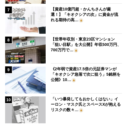
【資産10億円超・かんちさんが厳
7
選！】「キオクシアの次」に資金が流
れる期待の高…
【世帯年収別・東京23区マンション
8
「狙い目駅」を大公開】年収500万円、
700万円で…
《2年弱で資産17.5倍の元証券マンが
9
「キオクシア急落で次に狙う」5銘柄を
公開》10…
「いつ暴発してもおかしくはない」イ
10
ーロン・マスク氏とスペースXが抱える
リスクの数々…