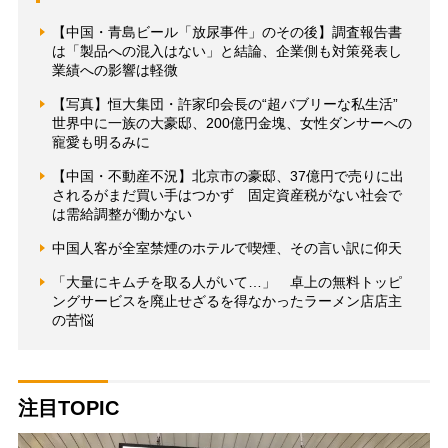
【中国・青島ビール「放尿事件」のその後】調査報告書
は「製品への混入はない」と結論、企業側も対策発表し
業績への影響は軽微
【写真】恒大集団・許家印会長の“超バブリーな私生活”
世界中に一族の大豪邸、200億円金塊、女性ダンサーへの
寵愛も明るみに
【中国・不動産不況】北京市の豪邸、37億円で売りに出
されるがまだ買い手はつかず 固定資産税がない社会で
は需給調整が働かない
中国人客が全室禁煙のホテルで喫煙、その言い訳に仰天
「大量にキムチを取る人がいて…」 卓上の無料トッピ
ングサービスを廃止せざるを得なかったラーメン店店主
の苦悩
注目TOPIC