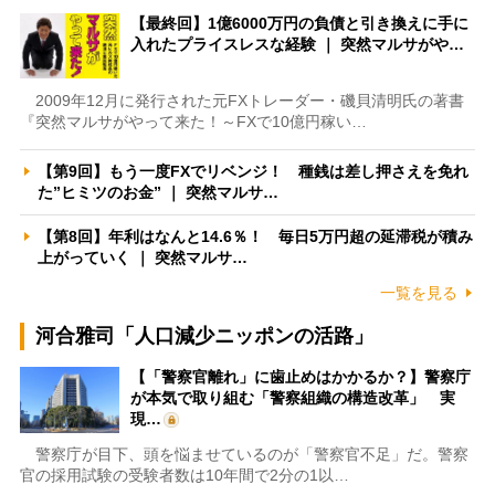
【最終回】1億6000万円の負債と引き換えに手に
入れたプライスレスな経験 ｜ 突然マルサがや…
2009年12月に発行された元FXトレーダー・磯貝清明氏の著書
『突然マルサがやって来た！～FXで10億円稼い…
【第9回】もう一度FXでリベンジ！ 種銭は差し押さえを免れ
た”ヒミツのお金” ｜ 突然マルサ…
【第8回】年利はなんと14.6％！ 毎日5万円超の延滞税が積み
上がっていく ｜ 突然マルサ…
一覧を見る
河合雅司「人口減少ニッポンの活路」
【「警察官離れ」に歯止めはかかるか？】警察庁
が本気で取り組む「警察組織の構造改革」 実
現…
警察庁が目下、頭を悩ませているのが「警察官不足」だ。警察
官の採用試験の受験者数は10年間で2分の1以…