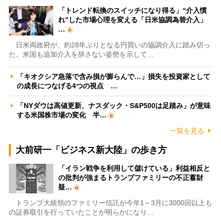
「トレンド転換のスイッチになり得る」“介入慣
れ”した市場心理を変える「日米協調為替介入」
…
日米両政府が、約28年ぶりとなる円買いの協調介入に踏み切っ
た。米国も追加介入を辞さない姿勢を示して…
「キオクシア急落で含み損が膨らんで…」損失を投資家として
の成長につなげる4つの視点 …
「NYダウは高値更新、ナスダック・S&P500は足踏み」が意味
する米国株市場の変化 半…
一覧を見る
大前研一「ビジネス新大陸」の歩き方
「イラン戦争を利用して儲けている」利益相反と
の批判が強まるトランプファミリーの不正蓄財
疑…
トランプ大統領のファミリー信託が今年1～3月に3000回以上も
の証券取引を行っていたことが明らかになり…