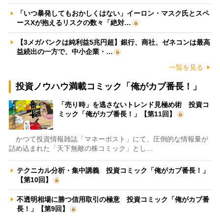
「いつ暴発してもおかしくはない」イーロン・マスク氏とスペ
ースXが抱えるリスクの数々「絶対…
【3メガバンクは純利益5兆円超】銀行、商社、ゼネコンは最高
益続出の一方で、中小企業・…
一覧を見る
投資ノウハウ満載コミック「俺がカブ番長！」
「売り時」を逃さないトレンド見極め術 投資コ
ミック「俺がカブ番長！」【第11回】
かつて投資情報雑誌「マネーポスト」にて、圧倒的な情報量が
詰め込まれた「天下無敵の株コミック」とし…
テクニカル分析・集中講義 投資コミック「俺がカブ番長！」
【第10回】
不透明相場に勝つ信用取引の極意 投資コミック「俺がカブ番
長！」【第9回】