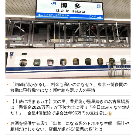
「約5時間かかるし、料金も高いのになぜ？」東京～博多間の
移動に飛行機ではなく新幹線を選ぶ人の事情
【土俵に埋まるカネ】大の里、豊昇龍が黒星続きの名古屋場所
は「懸賞金2826万円」が下位力士に渡り「今日はみんなで焼肉
だ！」 金星4個配給で協会は年96万円の支出増に
お酒を提供する店で「出禁」になる客のトホホな生態 嘔吐や
粗相だけじゃない、店側が嫌がる“最悪の客”とは