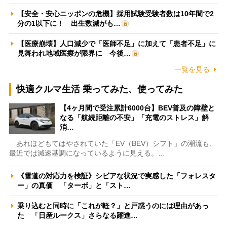
【安全・安心ニッポンの危機】採用試験受験者数は10年間で2
分の1以下に！ 出生数減がも…
【医療崩壊】人口減少で「医師不足」に加えて「患者不足」に
見舞われ地域医療が限界に 今後…
一覧を見る
快適クルマ生活 乗ってみた、使ってみた
【4ヶ月間で受注累計6000台】BEV普及の障壁と
なる「航続距離の不安」「充電のストレス」解
消…
あれほどもてはやされていた「EV（BEV）シフト」の潮流も、
最近では減速基調になっているように見える。…
《雪道の対応力を検証》シビアな状況で実感した「フォレスタ
ー」の真価 「ターボ」と「スト…
乗り込むと同時に「これが軽？」と戸惑うのには理由があっ
た 「日産ルークス」さらなる躍進…