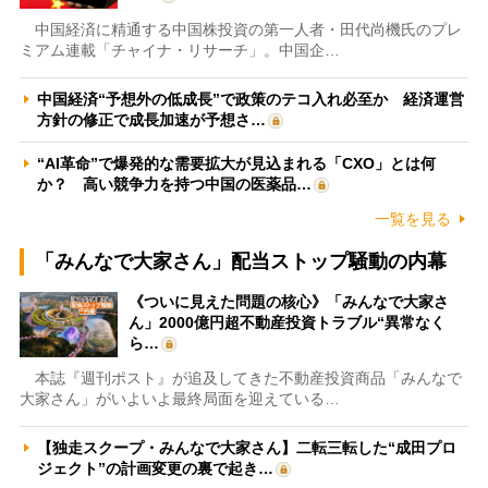
中国経済に精通する中国株投資の第一人者・田代尚機氏のプレ
ミアム連載「チャイナ・リサーチ」。中国企…
中国経済“予想外の低成長”で政策のテコ入れ必至か 経済運営
方針の修正で成長加速が予想さ…
“AI革命”で爆発的な需要拡大が見込まれる「CXO」とは何
か？ 高い競争力を持つ中国の医薬品…
一覧を見る
「みんなで大家さん」配当ストップ騒動の内幕
《ついに見えた問題の核心》「みんなで大家さ
ん」2000億円超不動産投資トラブル“異常なく
ら…
本誌『週刊ポスト』が追及してきた不動産投資商品「みんなで
大家さん」がいよいよ最終局面を迎えている…
【独走スクープ・みんなで大家さん】二転三転した“成田プロ
ジェクト”の計画変更の裏で起き…