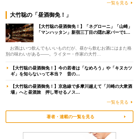
一覧を見る
大竹聡の「昼酒御免！」
【大竹聡の昼酒御免！】「ネグローニ」「山崎」
「マンハッタン」新宿三丁目の隠れ家バーで1…
お酒はいつ飲んでもいいものだが、昼から飲むお酒にはまた格
別の味わいがある――。ライター・作家の大竹…
【大竹聡の昼酒御免！】今の若者は「なめろう」や「キヌカツ
ギ」を知らないって本当？ 昔の…
【大竹聡の昼酒御免！】京急線で多摩川越えて「川崎の大衆酒
場」へと昼酒旅 押し寄せるノス…
一覧を見る
著者・連載の一覧を見る