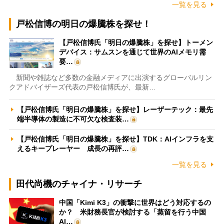
一覧を見る
戸松信博の明日の爆騰株を探せ！
【戸松信博氏「明日の爆騰株」を探せ】トーメン
デバイス：サムスンを通じて世界のAIメモリ需
要…
新聞や雑誌など多数の金融メディアに出演するグローバルリン
クアドバイザーズ代表の戸松信博氏が、最新…
【戸松信博氏「明日の爆騰株」を探せ】レーザーテック：最先
端半導体の製造に不可欠な検査装…
【戸松信博氏「明日の爆騰株」を探せ】TDK：AIインフラを支
えるキープレーヤー 成長の再評…
一覧を見る
田代尚機のチャイナ・リサーチ
中国「Kimi K3」の衝撃に世界はどう対応するの
か？ 米財務長官が検討する「蒸留を行う中国
AI…