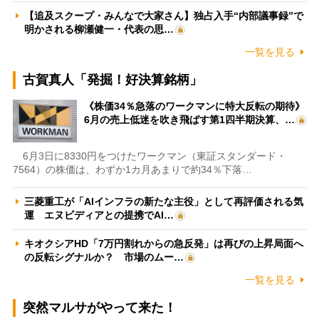
【追及スクープ・みんなで大家さん】独占入手“内部議事録”で
明かされる柳瀬健一・代表の思…
一覧を見る
古賀真人「発掘！好決算銘柄」
《株価34％急落のワークマンに特大反転の期待》
6月の売上低迷を吹き飛ばす第1四半期決算、…
6月3日に8330円をつけたワークマン（東証スタンダード・
7564）の株価は、わずか1カ月あまりで約34％下落…
三菱重工が「AIインフラの新たな主役」として再評価される気
運 エヌビディアとの提携でAI…
キオクシアHD「7万円割れからの急反発」は再びの上昇局面へ
の反転シグナルか？ 市場のムー…
一覧を見る
突然マルサがやって来た！