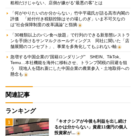
粗相だけじゃない、店側が嫌がる“最悪の客”とは
「何がやりたいのか分からない」竹中平蔵氏が語る高市内閣の
評価 「給付付き税額控除はその場しのぎ」いま不可欠なの
は“社会保障制度の改革議論”と指摘
「30種類以上のパン食べ放題」で行列のできる新形態レストラ
ンを手掛けるサンマルクホールディングス 同社に聞いた「店
舗展開のコンセプト」、事業を多角化してもぶれない軸
急増する中国企業の“国籍ロンダリング” SHEIN、TikTok、
Temu…本社機能を海外に移転させ、トランプ関税の回避を狙
う 現地人を隠れ蓑にした中国企業の農業参入・土地取得への
懸念も
関連記事
ランキング
「キオクシアが今後も利益を出し続け
1
るかは分からない」資産11億円の個人
投資家が…