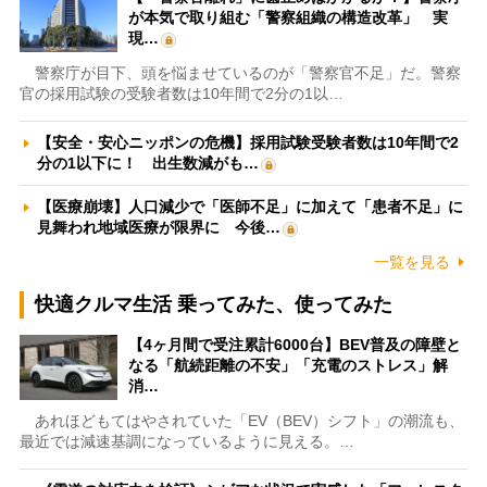
が本気で取り組む「警察組織の構造改革」 実
現…
警察庁が目下、頭を悩ませているのが「警察官不足」だ。警察
官の採用試験の受験者数は10年間で2分の1以…
【安全・安心ニッポンの危機】採用試験受験者数は10年間で2
分の1以下に！ 出生数減がも…
【医療崩壊】人口減少で「医師不足」に加えて「患者不足」に
見舞われ地域医療が限界に 今後…
一覧を見る
快適クルマ生活 乗ってみた、使ってみた
【4ヶ月間で受注累計6000台】BEV普及の障壁と
なる「航続距離の不安」「充電のストレス」解
消…
あれほどもてはやされていた「EV（BEV）シフト」の潮流も、
最近では減速基調になっているように見える。…