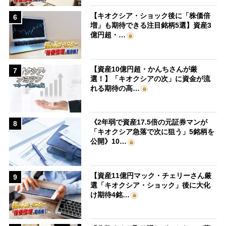
【キオクシア・ショック後に「株価倍
6
増」も期待できる注目銘柄5選】資産3
億円超・…
【資産10億円超・かんちさんが厳
7
選！】「キオクシアの次」に資金が流
れる期待の高…
《2年弱で資産17.5倍の元証券マンが
8
「キオクシア急落で次に狙う」5銘柄を
公開》10…
【資産11億円マック・チェリーさん厳
9
選「キオクシア・ショック」後に大化
け期待4銘…