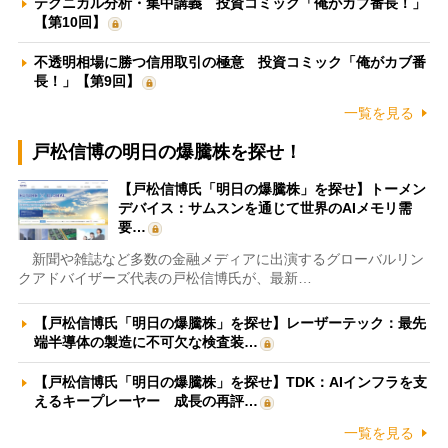
テクニカル分析・集中講義 投資コミック「俺がカブ番長！」
【第10回】
不透明相場に勝つ信用取引の極意 投資コミック「俺がカブ番
長！」【第9回】
一覧を見る
戸松信博の明日の爆騰株を探せ！
【戸松信博氏「明日の爆騰株」を探せ】トーメン
デバイス：サムスンを通じて世界のAIメモリ需
要…
新聞や雑誌など多数の金融メディアに出演するグローバルリン
クアドバイザーズ代表の戸松信博氏が、最新…
【戸松信博氏「明日の爆騰株」を探せ】レーザーテック：最先
端半導体の製造に不可欠な検査装…
【戸松信博氏「明日の爆騰株」を探せ】TDK：AIインフラを支
えるキープレーヤー 成長の再評…
一覧を見る