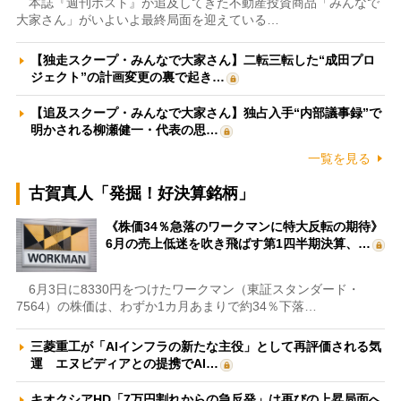
本誌『週刊ポスト』が追及してきた不動産投資商品「みんなで
大家さん」がいよいよ最終局面を迎えている…
【独走スクープ・みんなで大家さん】二転三転した“成田プロ
ジェクト”の計画変更の裏で起き…
【追及スクープ・みんなで大家さん】独占入手“内部議事録”で
明かされる柳瀬健一・代表の思…
一覧を見る
古賀真人「発掘！好決算銘柄」
《株価34％急落のワークマンに特大反転の期待》
6月の売上低迷を吹き飛ばす第1四半期決算、…
6月3日に8330円をつけたワークマン（東証スタンダード・
7564）の株価は、わずか1カ月あまりで約34％下落…
三菱重工が「AIインフラの新たな主役」として再評価される気
運 エヌビディアとの提携でAI…
キオクシアHD「7万円割れからの急反発」は再びの上昇局面へ