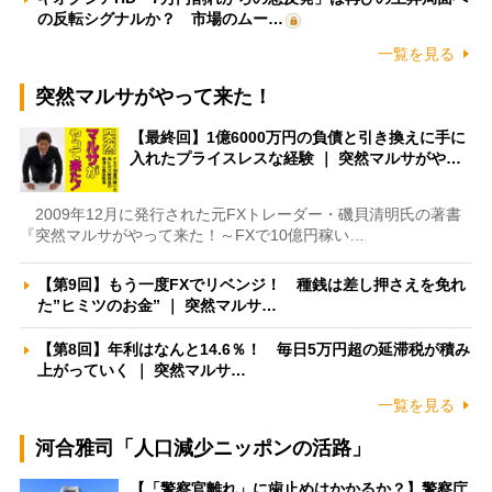
の反転シグナルか？ 市場のムー…
一覧を見る
突然マルサがやって来た！
【最終回】1億6000万円の負債と引き換えに手に
入れたプライスレスな経験 ｜ 突然マルサがや…
2009年12月に発行された元FXトレーダー・磯貝清明氏の著書
『突然マルサがやって来た！～FXで10億円稼い…
【第9回】もう一度FXでリベンジ！ 種銭は差し押さえを免れ
た”ヒミツのお金” ｜ 突然マルサ…
【第8回】年利はなんと14.6％！ 毎日5万円超の延滞税が積み
上がっていく ｜ 突然マルサ…
一覧を見る
河合雅司「人口減少ニッポンの活路」
【「警察官離れ」に歯止めはかかるか？】警察庁