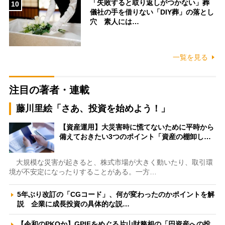
「失敗すると取り返しがつかない」葬
10
儀社の手を借りない「DIY葬」の落とし
穴 素人には…
一覧を見る
注目の著者・連載
藤川里絵「さあ、投資を始めよう！」
【資産運用】大災害時に慌てないために平時から
備えておきたい3つのポイント「資産の棚卸し…
大規模な災害が起きると、株式市場が大きく動いたり、取引環
境が不安定になったりすることがある。一方…
5年ぶり改訂の「CGコード」、何が変わったのかポイントを解
説 企業に成長投資の具体的な説…
【令和のPKOか】GPIFをめぐる片山財務相の「円資産への投