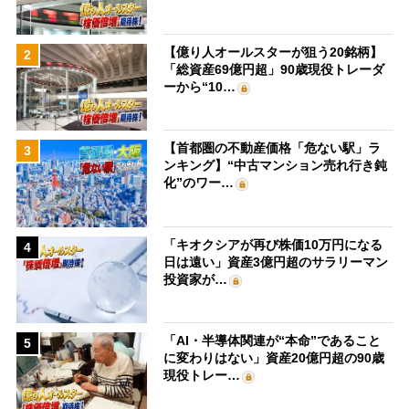
【億り人オールスターが狙う20銘柄】
2
「総資産69億円超」90歳現役トレーダ
ーから“10…
【首都圏の不動産価格「危ない駅」ラ
3
ンキング】“中古マンション売れ行き鈍
化”のワー…
「キオクシアが再び株価10万円になる
4
日は遠い」資産3億円超のサラリーマン
投資家が…
「AI・半導体関連が“本命”であること
5
に変わりはない」資産20億円超の90歳
現役トレー…