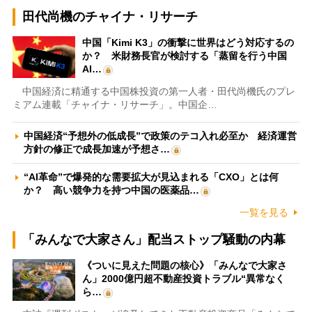
田代尚機のチャイナ・リサーチ
中国「Kimi K3」の衝撃に世界はどう対応するの
か？ 米財務長官が検討する「蒸留を行う中国
AI…
中国経済に精通する中国株投資の第一人者・田代尚機氏のプレ
ミアム連載「チャイナ・リサーチ」。中国企…
中国経済“予想外の低成長”で政策のテコ入れ必至か 経済運営
方針の修正で成長加速が予想さ…
“AI革命”で爆発的な需要拡大が見込まれる「CXO」とは何
か？ 高い競争力を持つ中国の医薬品…
一覧を見る
「みんなで大家さん」配当ストップ騒動の内幕
《ついに見えた問題の核心》「みんなで大家さ
ん」2000億円超不動産投資トラブル“異常なく
ら…