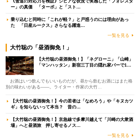
《雪道の対応力を検証》シビアな状況で実感した「フォレスタ
ー」の真価 「ターボ」と「スト…
乗り込むと同時に「これが軽？」と戸惑うのには理由があっ
た 「日産ルークス」さらなる躍進…
一覧を見る
大竹聡の「昼酒御免！」
【大竹聡の昼酒御免！】「ネグローニ」「山崎」
「マンハッタン」新宿三丁目の隠れ家バーで1…
お酒はいつ飲んでもいいものだが、昼から飲むお酒にはまた格
別の味わいがある――。ライター・作家の大竹…
【大竹聡の昼酒御免！】今の若者は「なめろう」や「キヌカツ
ギ」を知らないって本当？ 昔の…
【大竹聡の昼酒御免！】京急線で多摩川越えて「川崎の大衆酒
場」へと昼酒旅 押し寄せるノス…
一覧を見る