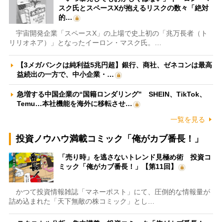
スク氏とスペースXが抱えるリスクの数々「絶対
的…
宇宙開発企業「スペースX」の上場で史上初の「兆万長者（ト
リリオネア）」となったイーロン・マスク氏。…
【3メガバンクは純利益5兆円超】銀行、商社、ゼネコンは最高
益続出の一方で、中小企業・…
急増する中国企業の“国籍ロンダリング” SHEIN、TikTok、
Temu…本社機能を海外に移転させ…
一覧を見る
投資ノウハウ満載コミック「俺がカブ番長！」
「売り時」を逃さないトレンド見極め術 投資コ
ミック「俺がカブ番長！」【第11回】
かつて投資情報雑誌「マネーポスト」にて、圧倒的な情報量が
詰め込まれた「天下無敵の株コミック」とし…