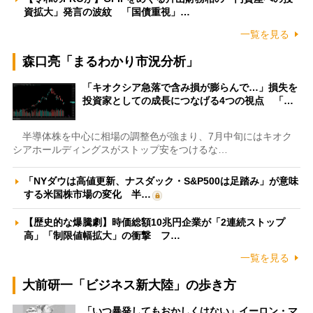
資拡大」発言の波紋 「国債重視」…
一覧を見る
森口亮「まるわかり市況分析」
「キオクシア急落で含み損が膨らんで…」損失を
投資家としての成長につなげる4つの視点 「…
半導体株を中心に相場の調整色が強まり、7月中旬にはキオク
シアホールディングスがストップ安をつけるな…
「NYダウは高値更新、ナスダック・S&P500は足踏み」が意味
する米国株市場の変化 半…
【歴史的な爆騰劇】時価総額10兆円企業が「2連続ストップ
高」「制限値幅拡大」の衝撃 フ…
一覧を見る
大前研一「ビジネス新大陸」の歩き方
「いつ暴発してもおかしくはない」イーロン・マ