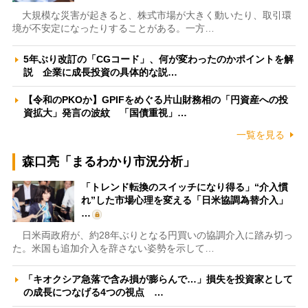
大規模な災害が起きると、株式市場が大きく動いたり、取引環
境が不安定になったりすることがある。一方…
5年ぶり改訂の「CGコード」、何が変わったのかポイントを解
説 企業に成長投資の具体的な説…
【令和のPKOか】GPIFをめぐる片山財務相の「円資産への投
資拡大」発言の波紋 「国債重視」…
一覧を見る
森口亮「まるわかり市況分析」
「トレンド転換のスイッチになり得る」“介入慣
れ”した市場心理を変える「日米協調為替介入」
…
日米両政府が、約28年ぶりとなる円買いの協調介入に踏み切っ
た。米国も追加介入を辞さない姿勢を示して…
「キオクシア急落で含み損が膨らんで…」損失を投資家として
の成長につなげる4つの視点 …