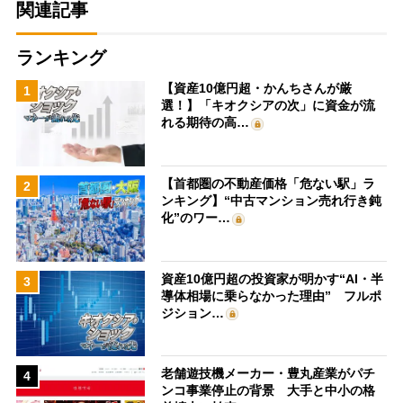
関連記事
ランキング
【資産10億円超・かんちさんが厳
1
選！】「キオクシアの次」に資金が流
れる期待の高…
【首都圏の不動産価格「危ない駅」ラ
2
ンキング】“中古マンション売れ行き鈍
化”のワー…
資産10億円超の投資家が明かす“AI・半
3
導体相場に乗らなかった理由” フルポ
ジション…
老舗遊技機メーカー・豊丸産業がパチ
4
ンコ事業停止の背景 大手と中小の格