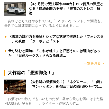
【4ヶ月間で受注累計6000台】BEV普及の障壁と
なる「航続距離の不安」「充電のストレス」解
消…
あれほどもてはやされていた「EV（BEV）シフト」の潮流も、
最近では減速基調になっているように見える。…
《雪道の対応力を検証》シビアな状況で実感した「フォレスタ
ー」の真価 「ターボ」と「スト…
乗り込むと同時に「これが軽？」と戸惑うのには理由があっ
た 「日産ルークス」さらなる躍進…
一覧を見る
大竹聡の「昼酒御免！」
【大竹聡の昼酒御免！】「ネグローニ」「山崎」
「マンハッタン」新宿三丁目の隠れ家バーで1…
お酒はいつ飲んでもいいものだが、昼から飲むお酒にはまた格
別の味わいがある――。ライター・作家の大竹…