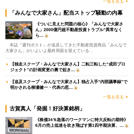
一覧を見る
「みんなで大家さん」配当ストップ騒動の内幕
《ついに見えた問題の核心》「みんなで大家さ
ん」2000億円超不動産投資トラブル“異常なく
ら…
本誌『週刊ポスト』が追及してきた不動産投資商品「みんなで
大家さん」がいよいよ最終局面を迎えている…
【独走スクープ・みんなで大家さん】二転三転した“成田プロ
ジェクト”の計画変更の裏で起き…
【追及スクープ・みんなで大家さん】独占入手“内部議事録”で
明かされる柳瀬健一・代表の思…
一覧を見る
古賀真人「発掘！好決算銘柄」
《株価34％急落のワークマンに特大反転の期待》
6月の売上低迷を吹き飛ばす第1四半期決算、…