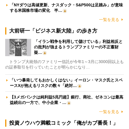
「NYダウは高値更新、ナスダック・S&P500は足踏み」が意味
する米国株市場の変化 半…
一覧を見る
大前研一「ビジネス新大陸」の歩き方
「イラン戦争を利用して儲けている」利益相反と
の批判が強まるトランプファミリーの不正蓄財
疑…
トランプ大統領のファミリー信託が今年1～3月に3000回以上も
の証券取引を行っていたことが明らかになり…
「いつ暴発してもおかしくはない」イーロン・マスク氏とスペ
ースXが抱えるリスクの数々「絶対…
【3メガバンクは純利益5兆円超】銀行、商社、ゼネコンは最高
益続出の一方で、中小企業・…
一覧を見る
投資ノウハウ満載コミック「俺がカブ番長！」