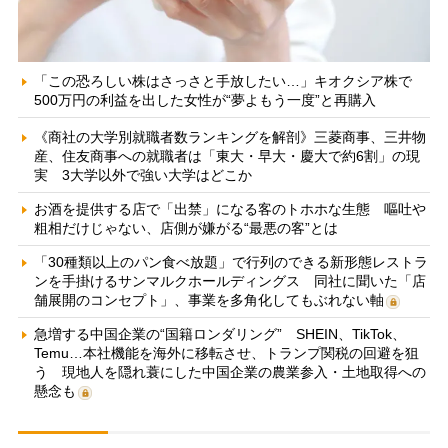
「この恐ろしい株はさっさと手放したい…」キオクシア株で
500万円の利益を出した女性が“夢よもう一度”と再購入
《商社の大学別就職者数ランキングを解剖》三菱商事、三井物
産、住友商事への就職者は「東大・早大・慶大で約6割」の現
実 3大学以外で強い大学はどこか
お酒を提供する店で「出禁」になる客のトホホな生態 嘔吐や
粗相だけじゃない、店側が嫌がる“最悪の客”とは
「30種類以上のパン食べ放題」で行列のできる新形態レストラ
ンを手掛けるサンマルクホールディングス 同社に聞いた「店
舗展開のコンセプト」、事業を多角化してもぶれない軸
急増する中国企業の“国籍ロンダリング” SHEIN、TikTok、
Temu…本社機能を海外に移転させ、トランプ関税の回避を狙
う 現地人を隠れ蓑にした中国企業の農業参入・土地取得への
懸念も