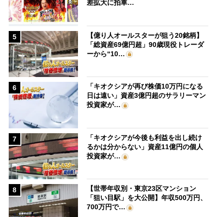
差拡大に拍車…
【億り人オールスターが狙う20銘柄】
5
「総資産69億円超」90歳現役トレーダ
ーから“10…
「キオクシアが再び株価10万円になる
6
日は遠い」資産3億円超のサラリーマン
投資家が…
「キオクシアが今後も利益を出し続け
7
るかは分からない」資産11億円の個人
投資家が…
【世帯年収別・東京23区マンション
8
「狙い目駅」を大公開】年収500万円、
700万円で…