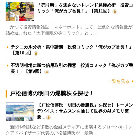
「売り時」を逃さないトレンド見極め術 投資コ
ミック「俺がカブ番長！」【第11回】
かつて投資情報雑誌「マネーポスト」にて、圧倒的な情報量が
詰め込まれた「天下無敵の株コミック」とし…
テクニカル分析・集中講義 投資コミック「俺がカブ番長！」
【第10回】
不透明相場に勝つ信用取引の極意 投資コミック「俺がカブ番
長！」【第9回】
一覧を見る
戸松信博の明日の爆騰株を探せ！
【戸松信博氏「明日の爆騰株」を探せ】トーメン
デバイス：サムスンを通じて世界のAIメモリ需
要…
新聞や雑誌など多数の金融メディアに出演するグローバルリン
クアドバイザーズ代表の戸松信博氏が、最新…