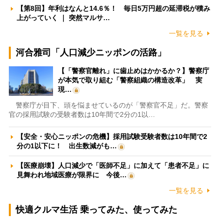
【第8回】年利はなんと14.6％！ 毎日5万円超の延滞税が積み
上がっていく ｜ 突然マルサ…
一覧を見る
河合雅司「人口減少ニッポンの活路」
【「警察官離れ」に歯止めはかかるか？】警察庁
が本気で取り組む「警察組織の構造改革」 実
現…
警察庁が目下、頭を悩ませているのが「警察官不足」だ。警察
官の採用試験の受験者数は10年間で2分の1以…
【安全・安心ニッポンの危機】採用試験受験者数は10年間で2
分の1以下に！ 出生数減がも…
【医療崩壊】人口減少で「医師不足」に加えて「患者不足」に
見舞われ地域医療が限界に 今後…
一覧を見る
快適クルマ生活 乗ってみた、使ってみた