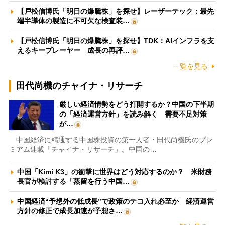
【戸松信博氏「明日の爆騰株」を探せ】レーザーテック：最先
端半導体の製造に不可欠な検査装…
【戸松信博氏「明日の爆騰株」を探せ】TDK：AIインフラを支
えるキープレーヤー 成長の再評…
一覧を見る
田代尚機のチャイナ・リサーチ
厳しい経済情勢をどう打開するか？中国の下半期
の「経済運営方針」を読み解く 需要不足対策
が…
中国経済に精通する中国株投資の第一人者・田代尚機氏のプレ
ミアム連載「チャイナ・リサーチ」。中国の…
中国「Kimi K3」の衝撃に世界はどう対応するのか？ 米財務
長官が検討する「蒸留を行う中国…
中国経済“予想外の低成長”で政策のテコ入れ必至か 経済運営
方針の修正で成長加速が予想さ…