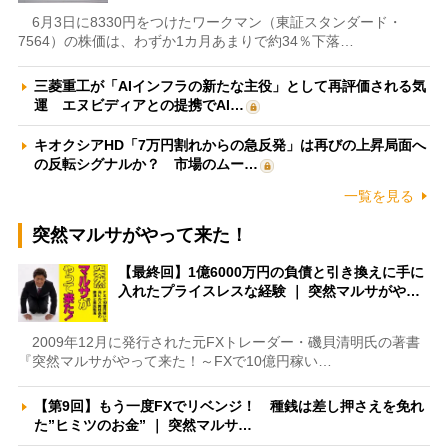
6月3日に8330円をつけたワークマン（東証スタンダード・
7564）の株価は、わずか1カ月あまりで約34％下落…
三菱重工が「AIインフラの新たな主役」として再評価される気
運 エヌビディアとの提携でAI…
キオクシアHD「7万円割れからの急反発」は再びの上昇局面へ
の反転シグナルか？ 市場のムー…
一覧を見る
突然マルサがやって来た！
【最終回】1億6000万円の負債と引き換えに手に
入れたプライスレスな経験 ｜ 突然マルサがや…
2009年12月に発行された元FXトレーダー・磯貝清明氏の著書
『突然マルサがやって来た！～FXで10億円稼い…
【第9回】もう一度FXでリベンジ！ 種銭は差し押さえを免れ
た”ヒミツのお金” ｜ 突然マルサ…