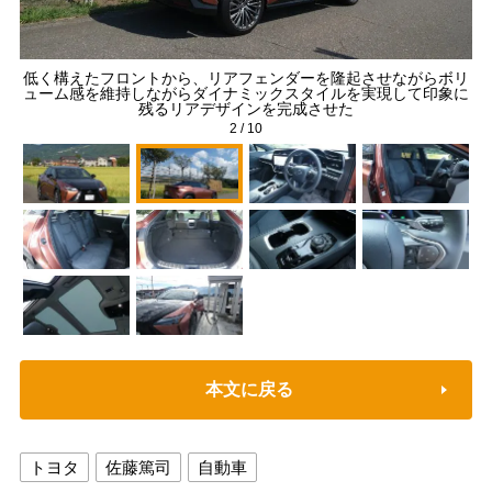
低く構えたフロントから、リアフェンダーを隆起させながらボリ
ワイ
エ
ューム感を維持しながらダイナミックスタイルを実現して印象に
残るリアデザインを完成させた
2
/
10
本文に戻る
トヨタ
佐藤篤司
自動車