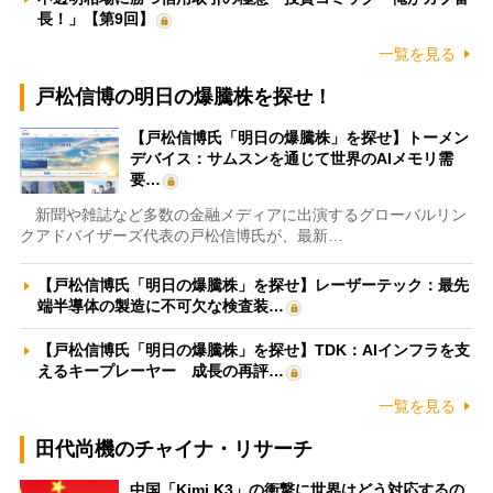
長！」【第9回】
一覧を見る
戸松信博の明日の爆騰株を探せ！
【戸松信博氏「明日の爆騰株」を探せ】トーメン
デバイス：サムスンを通じて世界のAIメモリ需
要…
新聞や雑誌など多数の金融メディアに出演するグローバルリン
クアドバイザーズ代表の戸松信博氏が、最新…
【戸松信博氏「明日の爆騰株」を探せ】レーザーテック：最先
端半導体の製造に不可欠な検査装…
【戸松信博氏「明日の爆騰株」を探せ】TDK：AIインフラを支
えるキープレーヤー 成長の再評…
一覧を見る
田代尚機のチャイナ・リサーチ
中国「Kimi K3」の衝撃に世界はどう対応するの