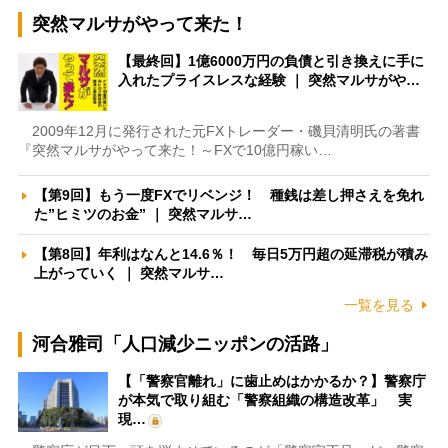
突然マルサがやって来た！
【最終回】1億6000万円の負債と引き換えに手に
入れたプライスレスな経験 ｜ 突然マルサがや…
2009年12月に発行された元FXトレーダー・磯貝清明氏の著書
『突然マルサがやって来た！～FXで10億円稼い…
【第9回】もう一度FXでリベンジ！ 種銭は差し押さえを免れ
た”ヒミツのお金” ｜ 突然マルサ…
【第8回】年利はなんと14.6％！ 毎日5万円超の延滞税が積み
上がっていく ｜ 突然マルサ…
一覧を見る
河合雅司「人口減少ニッポンの活路」
【「警察官離れ」に歯止めはかかるか？】警察庁
が本気で取り組む「警察組織の構造改革」 実
現…