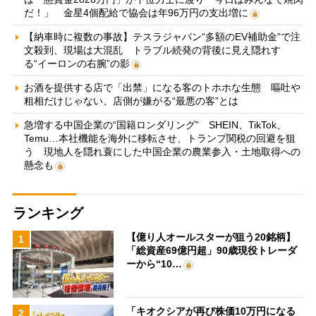
だ！」 金星4個配給で協会は年96万円の支出増に
【納車時に複数の事故】テスラジャパン“多額のEV補助金”で注
文殺到、現場は大混乱 トラブル続発の背後に見え隠れす
る“イーロンの右腕”の影
お酒を提供する店で「出禁」になる客のトホホな生態 嘔吐や
粗相だけじゃない、店側が嫌がる“最悪の客”とは
急増する中国企業の“国籍ロンダリング” SHEIN、TikTok、
Temu…本社機能を海外に移転させ、トランプ関税の回避を狙
う 現地人を隠れ蓑にした中国企業の農業参入・土地取得への
懸念も
ランキング
【億り人オールスターが狙う20銘柄】
1
「総資産69億円超」90歳現役トレーダ
ーから“10…
「キオクシアが再び株価10万円になる
2