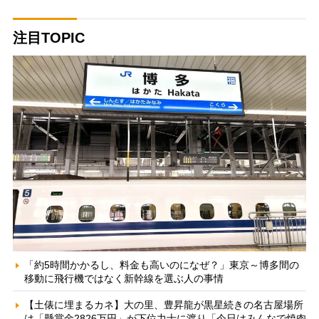
注目TOPIC
「約5時間かかるし、料金も高いのになぜ？」東京～博多間の
移動に飛行機ではなく新幹線を選ぶ人の事情
【土俵に埋まるカネ】大の里、豊昇龍が黒星続きの名古屋場所
は「懸賞金2826万円」が下位力士に渡り「今日はみんなで焼肉