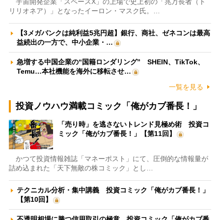
宇宙開発企業「スペースX」の上場で史上初の「兆万長者（ト
リリオネア）」となったイーロン・マスク氏。…
【3メガバンクは純利益5兆円超】銀行、商社、ゼネコンは最高
益続出の一方で、中小企業・…
急増する中国企業の“国籍ロンダリング” SHEIN、TikTok、
Temu…本社機能を海外に移転させ…
一覧を見る
投資ノウハウ満載コミック「俺がカブ番長！」
「売り時」を逃さないトレンド見極め術 投資コ
ミック「俺がカブ番長！」【第11回】
かつて投資情報雑誌「マネーポスト」にて、圧倒的な情報量が
詰め込まれた「天下無敵の株コミック」とし…
テクニカル分析・集中講義 投資コミック「俺がカブ番長！」
【第10回】
不透明相場に勝つ信用取引の極意 投資コミック「俺がカブ番