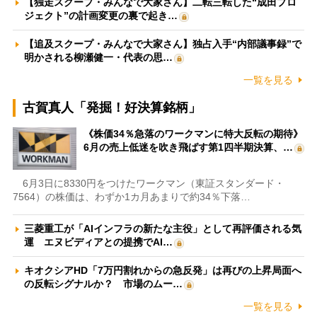
【独走スクープ・みんなで大家さん】二転三転した“成田プロ
ジェクト”の計画変更の裏で起き…
【追及スクープ・みんなで大家さん】独占入手“内部議事録”で
明かされる柳瀬健一・代表の思…
一覧を見る
古賀真人「発掘！好決算銘柄」
《株価34％急落のワークマンに特大反転の期待》
6月の売上低迷を吹き飛ばす第1四半期決算、…
6月3日に8330円をつけたワークマン（東証スタンダード・
7564）の株価は、わずか1カ月あまりで約34％下落…
三菱重工が「AIインフラの新たな主役」として再評価される気
運 エヌビディアとの提携でAI…
キオクシアHD「7万円割れからの急反発」は再びの上昇局面へ
の反転シグナルか？ 市場のムー…
一覧を見る