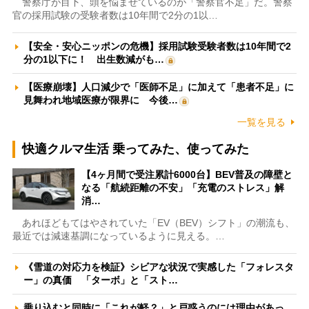
警察庁が目下、頭を悩ませているのが「警察官不足」だ。警察
官の採用試験の受験者数は10年間で2分の1以…
【安全・安心ニッポンの危機】採用試験受験者数は10年間で2
分の1以下に！ 出生数減がも…
【医療崩壊】人口減少で「医師不足」に加えて「患者不足」に
見舞われ地域医療が限界に 今後…
一覧を見る
快適クルマ生活 乗ってみた、使ってみた
【4ヶ月間で受注累計6000台】BEV普及の障壁と
なる「航続距離の不安」「充電のストレス」解
消…
あれほどもてはやされていた「EV（BEV）シフト」の潮流も、
最近では減速基調になっているように見える。…
《雪道の対応力を検証》シビアな状況で実感した「フォレスタ
ー」の真価 「ターボ」と「スト…
乗り込むと同時に「これが軽？」と戸惑うのには理由があっ