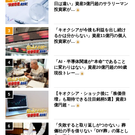
日は遠い」資産3億円超のサラリーマン
投資家が…
「キオクシアが今後も利益を出し続け
3
るかは分からない」資産11億円の個人
投資家が…
「AI・半導体関連が“本命”であること
4
に変わりはない」資産20億円超の90歳
現役トレー…
【キオクシア・ショック後に「株価倍
5
増」も期待できる注目銘柄5選】資産3
億円超・…
「失敗すると取り返しがつかない」葬
6
儀社の手を借りない「DIY葬」の落とし