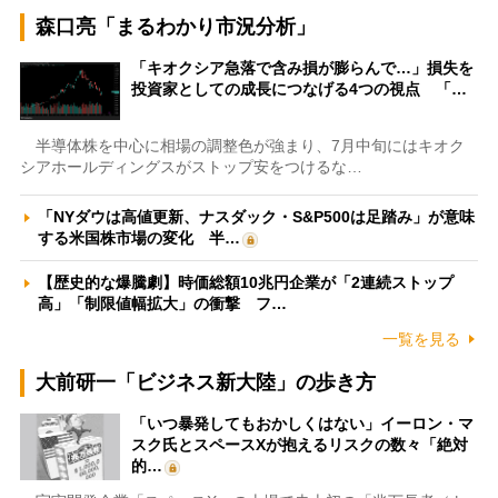
森口亮「まるわかり市況分析」
「キオクシア急落で含み損が膨らんで…」損失を
投資家としての成長につなげる4つの視点 「…
半導体株を中心に相場の調整色が強まり、7月中旬にはキオク
シアホールディングスがストップ安をつけるな…
「NYダウは高値更新、ナスダック・S&P500は足踏み」が意味
する米国株市場の変化 半…
【歴史的な爆騰劇】時価総額10兆円企業が「2連続ストップ
高」「制限値幅拡大」の衝撃 フ…
一覧を見る
大前研一「ビジネス新大陸」の歩き方
「いつ暴発してもおかしくはない」イーロン・マ
スク氏とスペースXが抱えるリスクの数々「絶対
的…