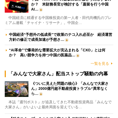
か？ 米財務長官が検討する「蒸留を行う中国
AI…
中国経済に精通する中国株投資の第一人者・田代尚機氏のプレ
ミアム連載「チャイナ・リサーチ」。中国企…
中国経済“予想外の低成長”で政策のテコ入れ必至か 経済運営
方針の修正で成長加速が予想さ…
“AI革命”で爆発的な需要拡大が見込まれる「CXO」とは何
か？ 高い競争力を持つ中国の医薬品…
一覧を見る
「みんなで大家さん」配当ストップ騒動の内幕
《ついに見えた問題の核心》「みんなで大家さ
ん」2000億円超不動産投資トラブル“異常なく
ら…
本誌『週刊ポスト』が追及してきた不動産投資商品「みんなで
大家さん」がいよいよ最終局面を迎えている…