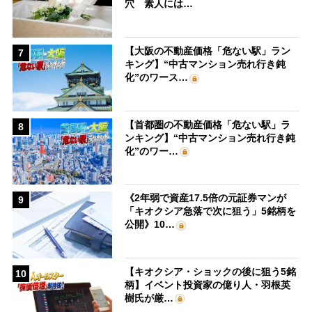
穴 素人には…
【大阪の不動産価格「危ない駅」ラン
7
キング】“中古マンション売れ行き鈍
化”のワース…
【首都圏の不動産価格「危ない駅」ラ
8
ンキング】“中古マンション売れ行き鈍
化”のワー…
《2年弱で資産17.5倍の元証券マンが
9
「キオクシア急落で次に狙う」5銘柄を
公開》10…
【キオクシア・ショックの後に狙う5銘
10
柄】イベント投資家の億り人・羽根英
樹氏が厳…