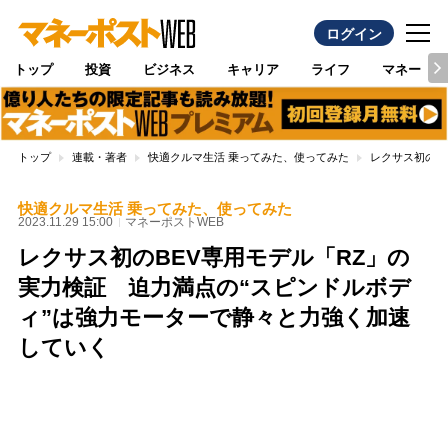
ログイン
トップ
投資
ビジネス
キャリア
ライフ
マネー
トップ
連載・著者
快適クルマ生活 乗ってみた、使ってみた
レクサス初のB
快適クルマ生活 乗ってみた、使ってみた
2023.11.29 15:00
マネーポストWEB
レクサス初のBEV専用モデル「RZ」の
実力検証 迫力満点の“スピンドルボデ
ィ”は強力モーターで静々と力強く加速
していく
Loaded
:
100.00%
/
Unmute