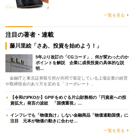
一覧を見る
注目の著者・連載
藤川里絵「さあ、投資を始めよう！」
5年ぶり改訂の「CGコード」、何が変わったのか
ポイントを解説 企業に成長投資の具体的な説
明…
金融庁と東京証券取引所が共同で策定している上場企業の経営
や取締役会のあり方を定める「コーポレート…
【令和のPKOか】GPIFをめぐる片山財務相の「円資産への投
資拡大」発言の波紋 「国債重視」…
インフレでも「物価負け」しない金融商品「物価連動国債」に
注目 元本が物価の動きに合わせ…
一覧を見る