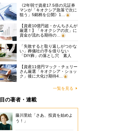
《2年弱で資産17.5倍の元証券
マンが「キオクシア急落で次に
狙う」5銘柄を公開》1…
【資産10億円超・かんちさんが
厳選！】「キオクシアの次」に
資金が流れる期待の…
「失敗すると取り返しがつかな
い」葬儀社の手を借りない
「DIY葬」の落とし穴 素人
に…
【資産11億円マック・チェリー
さん厳選「キオクシア・ショッ
ク」後に大化け期待4…
一覧を見る
目の著者・連載
藤川里絵「さあ、投資を始めよ
う！」