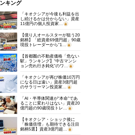
ンキング
「キオクシアが今後も利益を出
し続けるかは分からない」資産
11億円の個人投資家…
【億り人オールスターが狙う20
銘柄】「総資産69億円超」90歳
現役トレーダーから“1…
【首都圏の不動産価格「危ない
駅」ランキング】“中古マンシ
ョン売れ行き鈍化”のワ…
「キオクシアが再び株価10万円
になる日は遠い」資産3億円超
のサラリーマン投資家…
「AI・半導体関連が“本命”であ
ることに変わりはない」資産20
億円超の90歳現役トレ…
【キオクシア・ショック後に
「株価倍増」も期待できる注目
銘柄5選】資産3億円超…