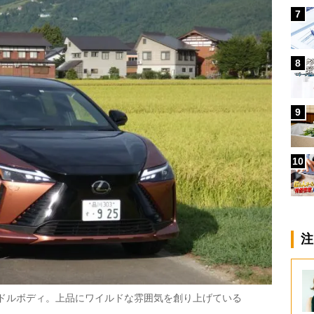
7
8
9
10
注
ンドルボディ。上品にワイルドな雰囲気を創り上げている