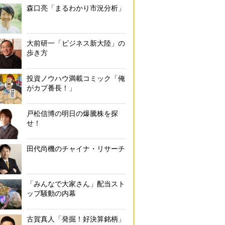
森口亮「まるわかり市況分析」
大前研一「ビジネス新大陸」の
歩き方
投資ノウハウ満載コミック「俺
がカブ番長！」
戸松信博の明日の爆騰株を探
せ！
田代尚機のチャイナ・リサーチ
「みんなで大家さん」配当スト
ップ騒動の内幕
古賀真人「発掘！好決算銘柄」