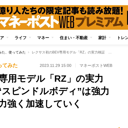
ア
ライフ
マネー
住まい・不動産
家計
トレ
みた、使ってみた
レクサス初のBEV専用モデル「RZ」の実力検証 迫力満点の“スピンドルボディ”は強力モーターで静々と力強く加速していく
ってみた
2023.11.29 15:00
マネーポストWEB
V専用モデル「RZ」の実力
“スピンドルボディ”は強力
力強く加速していく
Loaded
:
95.43%
/