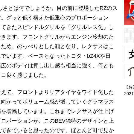
しさとは何でしょうか。目の前に登場したRZのス
す。グッと低く構えた低重心のプロポーション
してきたスピンドルグリルを「グリルレス化」し
行きます。フロントグリルからエンジン冷却のた
いため、のっぺりとした顔となり、レクサスはこ
でいます。ベースとなったトヨタ・bZ4Xや日
幅広のボディは押し出し感も相当に強く、何とも
ッコ良く感じました。
【お
えて、フロントよりリアタイヤをワイド化した
202
に向かってボリューム感が増していくグラマラス
感を増幅しています。これまでレクサスが仕上げ
ロポーションが、このBEV独特のデザインと上
現できていると思ったのです。ほとんど町で見か