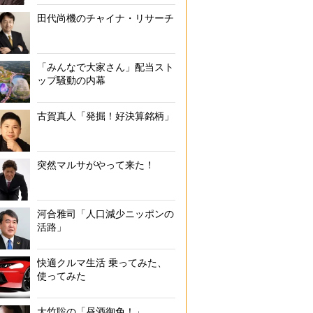
田代尚機のチャイナ・リサーチ
「みんなで大家さん」配当スト
ップ騒動の内幕
古賀真人「発掘！好決算銘柄」
突然マルサがやって来た！
河合雅司「人口減少ニッポンの
活路」
快適クルマ生活 乗ってみた、
使ってみた
大竹聡の「昼酒御免！」