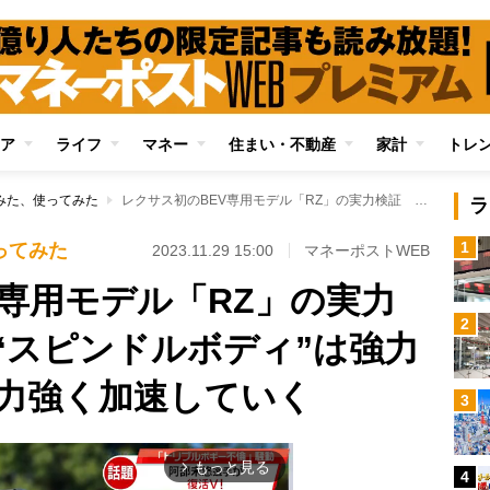
ア
ライフ
マネー
住まい・不動産
家計
トレ
みた、使ってみた
レクサス初のBEV専用モデル「RZ」の実力検証 迫力満点の“スピンドルボディ”は強力モーターで静々と力強く加速していく
ラ
1
ってみた
2023.11.29 15:00
マネーポストWEB
V専用モデル「RZ」の実力
2
“スピンドルボディ”は強力
力強く加速していく
3
もっと見る
arrow_forward_ios
4