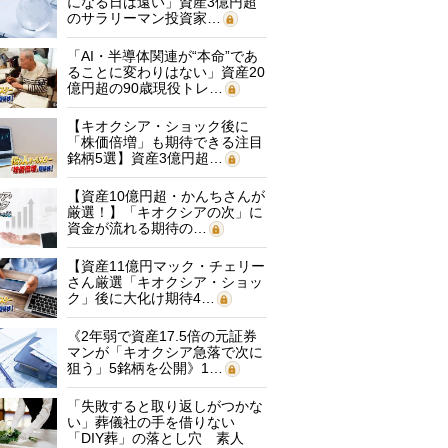
になる日は遠い」資産3億円超
のサラリーマン投資家…
「AI・半導体関連が“本命”であ
ることに変わりはない」資産20
億円超の90歳現役トレ…
【キオクシア・ショック後に
「株価倍増」も期待できる注目
銘柄5選】資産3億円超…
【資産10億円超・かんちさんが
厳選！】「キオクシアの次」に
資金が流れる期待の…
【資産11億円マック・チェリー
さん厳選「キオクシア・ショッ
ク」後に大化け期待4…
《2年弱で資産17.5倍の元証券
マンが「キオクシア急落で次に
狙う」5銘柄を公開》1…
「失敗すると取り返しがつかな
い」葬儀社の手を借りない
「DIY葬」の落とし穴 素人