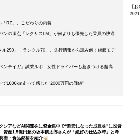
【お
202
ル「RZ」、こだわりの内装
ニバンの頂点「レクサスLM」が何よりも優先した乗員の快適
ル250」「ランクル70」、先行情報から読み解く旗艦モデ
・ベンテイガ」試乗ルポ 女性ドライバーも惹きつける超高
1000km走って感じた“2000万円の価値”
クシアなどAI関連株に資金集中で“割安になった成長株”に投資
 資産1.5億円超の坂本慎太郎さんが「絶好の仕込み時」と考
防衛・食品銘柄を紹介