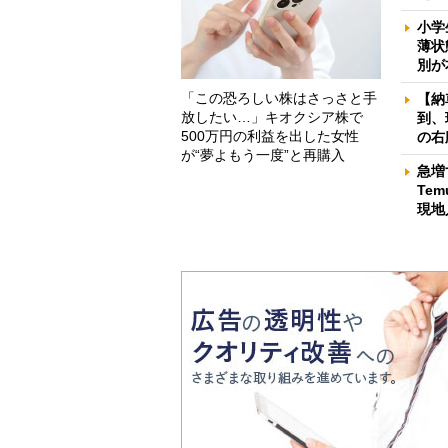
小学
薄状
別が
「この恐ろしい株はさっさと手
【納
放したい…」キオクシア株で
到、
500万円の利益を出した女性
の右
が“夢よもう一度”と再購入
急増
Te
現地