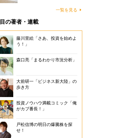
に…
一覧を見る
目の著者・連載
藤川里絵「さあ、投資を始めよ
う！」
森口亮「まるわかり市況分析」
大前研一「ビジネス新大陸」の
歩き方
投資ノウハウ満載コミック「俺
がカブ番長！」
戸松信博の明日の爆騰株を探
せ！