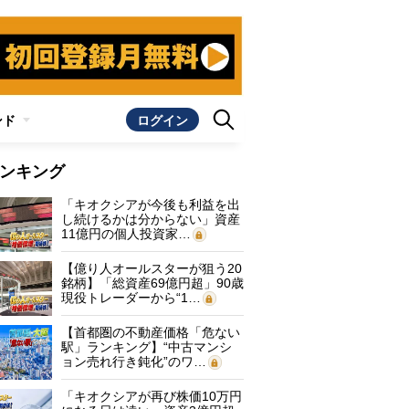
ンド
ログイン
ンキング
「キオクシアが今後も利益を出
し続けるかは分からない」資産
11億円の個人投資家…
【億り人オールスターが狙う20
銘柄】「総資産69億円超」90歳
現役トレーダーから“1…
【首都圏の不動産価格「危ない
駅」ランキング】“中古マンシ
ョン売れ行き鈍化”のワ…
「キオクシアが再び株価10万円