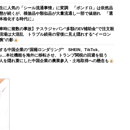
生に人気の「シール流通事情」に変調 「ボンドロ」は依然品
態が続くが、模倣品や類似品が大量流通し一部で値崩れ 「選
本格化する時代に」
車時に複数の事故】テスラジャパン“多額のEV補助金”で注文殺
現場は大混乱 トラブル続発の背後に見え隠れする“イーロン
腕”の影
する中国企業の“国籍ロンダリング” SHEIN、TikTok、
mu…本社機能を海外に移転させ、トランプ関税の回避を狙う
人を隠れ蓑にした中国企業の農業参入・土地取得への懸念も