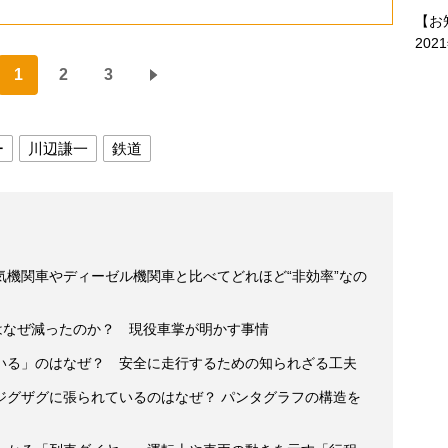
【お
202
1
2
3
ー
川辺謙一
鉄道
気機関車やディーゼル機関車と比べてどれほど“非効率”なの
はなぜ減ったのか？ 現役車掌が明かす事情
いる」のはなぜ？ 安全に走行するための知られざる工夫
ジグザグに張られているのはなぜ？ パンタグラフの構造を