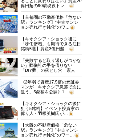
ることに変わりはない」資産20
億円超の90歳現役トレ…
【首都圏の不動産価格「危ない
駅」ランキング】“中古マンシ
ョン売れ行き鈍化”のワ…
【キオクシア・ショック後に
「株価倍増」も期待できる注目
銘柄5選】資産3億円超…
「失敗すると取り返しがつかな
い」葬儀社の手を借りない
「DIY葬」の落とし穴 素人
に…
《2年弱で資産17.5倍の元証券
マンが「キオクシア急落で次に
狙う」5銘柄を公開》1…
【キオクシア・ショックの後に
狙う5銘柄】イベント投資家の
億り人・羽根英樹氏が…
【大阪の不動産価格「危ない
駅」ランキング】“中古マンシ
ョン売れ行き鈍化”のワー…