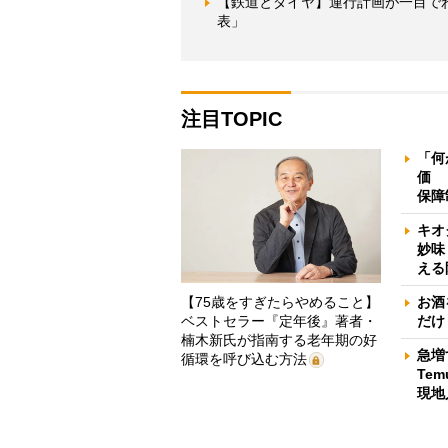
【鉄道とダイヤ】運行計画が一目で
表」
注目TOPIC
「何
価 
保障
キオ
妙味
える
【75歳をすぎたらやめること】
お酒
ベストセラー『定年後』著者・
だけ
楠木新氏が指南する老年期の好
急増
循環を呼び込む方法
Te
現地