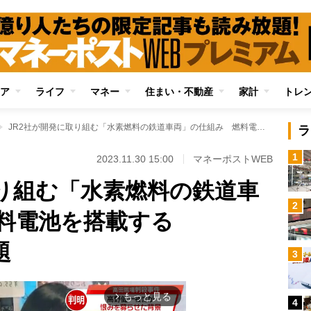
ア
ライフ
マネー
住まい・不動産
家計
トレ
JR2社が開発に取り組む「水素燃料の鉄道車両」の仕組み 燃料電池を搭載する「HYBARI」も話題
ラ
1
2023.11.30 15:00
マネーポストWEB
取り組む「水素燃料の鉄道車
2
料電池を搭載する
題
3
もっと見る
arrow_forward_ios
4