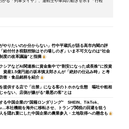
わかる「列車ダイヤ」、運転士や車両の動きを示す「行程
がやりたいのか分からない」竹中平蔵氏が語る高市内閣の評
「給付付き税額控除はその場しのぎ」いま不可欠なのは“社会
制度の改革議論”と指摘
クシアなどAI関連株に資金集中で“割安になった成長株”に投資
 資産1.5億円超の坂本慎太郎さんが「絶好の仕込み時」と考
防衛・食品銘柄を紹介
を提供する店で「出禁」になる客のトホホな生態 嘔吐や粗相
じゃない、店側が嫌がる“最悪の客”とは
する中国企業の“国籍ロンダリング” SHEIN、TikTok、
mu…本社機能を海外に移転させ、トランプ関税の回避を狙う
人を隠れ蓑にした中国企業の農業参入・土地取得への懸念も