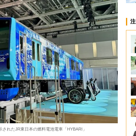
注
されたJR東日本の燃料電池電車「HYBARI」