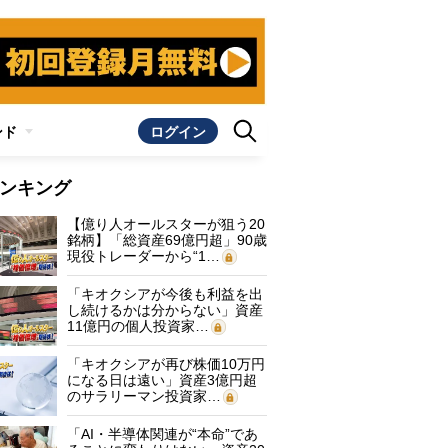
ンド
ログイン
ンキング
【億り人オールスターが狙う20
銘柄】「総資産69億円超」90歳
現役トレーダーから“1…
「キオクシアが今後も利益を出
し続けるかは分からない」資産
11億円の個人投資家…
「キオクシアが再び株価10万円
になる日は遠い」資産3億円超
のサラリーマン投資家…
「AI・半導体関連が“本命”であ