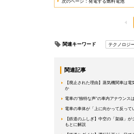
次のページ：発電する燃料電池
関連キーワード
テクノロジ
関連記事
【廃止された理由】蒸気機関車は電
か
電車の“独特な声”の車内アナウンス
電車の車体が「上に向かって反って
【鉄道のふしぎ】中空の「架線」が
もとに解説