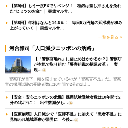
【第9回】もう一度FXでリベンジ！ 種銭は差し押さえを免れ
た”ヒミツのお金” ｜ 突然マルサ…
【第8回】年利はなんと14.6％！ 毎日5万円超の延滞税が積み
上がっていく ｜ 突然マルサ…
一覧を見る
河合雅司「人口減少ニッポンの活路」
【「警察官離れ」に歯止めはかかるか？】警察庁
が本気で取り組む「警察組織の構造改革」 実
現…
警察庁が目下、頭を悩ませているのが「警察官不足」だ。警察
官の採用試験の受験者数は10年間で2分の1以…
【安全・安心ニッポンの危機】採用試験受験者数は10年間で2
分の1以下に！ 出生数減がも…
【医療崩壊】人口減少で「医師不足」に加えて「患者不足」に
見舞われ地域医療が限界に 今後…