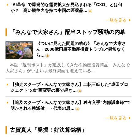
“AI革命”で爆発的な需要拡大が見込まれる「CXO」とは何
か？ 高い競争力を持つ中国の医薬品…
一覧を見る
「みんなで大家さん」配当ストップ騒動の内幕
《ついに見えた問題の核心》「みんなで大家さ
ん」2000億円超不動産投資トラブル“異常なく
ら…
本誌『週刊ポスト』が追及してきた不動産投資商品「みんなで
大家さん」がいよいよ最終局面を迎えている…
【独走スクープ・みんなで大家さん】二転三転した“成田プロ
ジェクト”の計画変更の裏で起き…
【追及スクープ・みんなで大家さん】独占入手“内部議事録”で
明かされる柳瀬健一・代表の思…
一覧を見る
古賀真人「発掘！好決算銘柄」