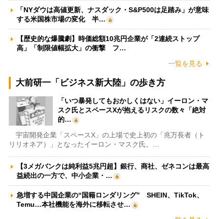
「NYダウは高値更新、ナスダック・S&P500は足踏み」が意味
する米国株市場の変化 半…
【歴史的な爆騰劇】時価総額10兆円企業が「2連続ストップ
高」「制限値幅拡大」の衝撃 フ…
一覧を見る
大前研一「ビジネス新大陸」の歩き方
「いつ暴発してもおかしくはない」イーロン・マ
スク氏とスペースXが抱えるリスクの数々「絶対
的…
宇宙開発企業「スペースX」の上場で史上初の「兆万長者（ト
リリオネア）」となったイーロン・マスク氏。…
【3メガバンクは純利益5兆円超】銀行、商社、ゼネコンは最高
益続出の一方で、中小企業・…
急増する中国企業の“国籍ロンダリング” SHEIN、TikTok、
Temu…本社機能を海外に移転させ…