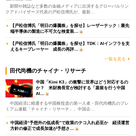
新聞や雑誌など多数の金融メディアに出演するグローバルリン
クアドバイザーズ代表の戸松信博氏が、最新…
【戸松信博氏「明日の爆騰株」を探せ】レーザーテック：最先
端半導体の製造に不可欠な検査装…
【戸松信博氏「明日の爆騰株」を探せ】TDK：AIインフラを支
えるキープレーヤー 成長の再評…
一覧を見る
田代尚機のチャイナ・リサーチ
中国「Kimi K3」の衝撃に世界はどう対応するの
か？ 米財務長官が検討する「蒸留を行う中国
AI…
中国経済に精通する中国株投資の第一人者・田代尚機氏のプレ
ミアム連載「チャイナ・リサーチ」。中国企…
中国経済“予想外の低成長”で政策のテコ入れ必至か 経済運営
方針の修正で成長加速が予想さ…