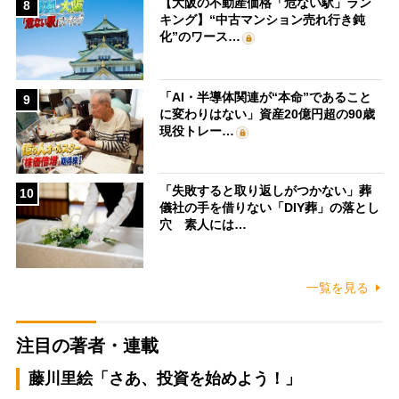
【大阪の不動産価格「危ない駅」ラン
8
キング】“中古マンション売れ行き鈍
化”のワース…
「AI・半導体関連が“本命”であること
9
に変わりはない」資産20億円超の90歳
現役トレー…
「失敗すると取り返しがつかない」葬
10
儀社の手を借りない「DIY葬」の落とし
穴 素人には…
一覧を見る
注目の著者・連載
藤川里絵「さあ、投資を始めよう！」