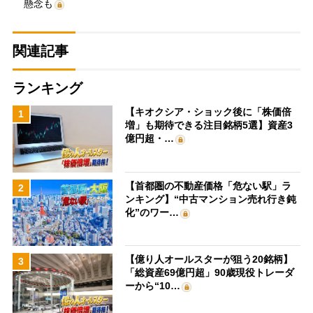
懸念も
関連記事
ランキング
【キオクシア・ショック後に「株価倍
1
増」も期待できる注目銘柄5選】資産3
億円超・…
【首都圏の不動産価格「危ない駅」ラ
2
ンキング】“中古マンション売れ行き鈍
化”のワー…
【億り人オールスターが狙う20銘柄】
3
「総資産69億円超」90歳現役トレーダ
ーから“10…