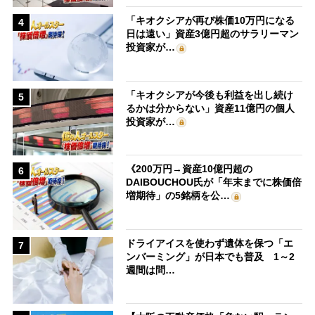
「キオクシアが再び株価10万円になる
4
日は遠い」資産3億円超のサラリーマン
投資家が…
「キオクシアが今後も利益を出し続け
5
るかは分からない」資産11億円の個人
投資家が…
《200万円→資産10億円超の
6
DAIBOUCHOU氏が「年末までに株価倍
増期待」の5銘柄を公…
ドライアイスを使わず遺体を保つ「エ
7
ンバーミング」が日本でも普及 1～2
週間は問…