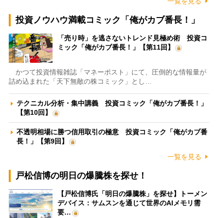
一覧を見る
投資ノウハウ満載コミック「俺がカブ番長！」
「売り時」を逃さないトレンド見極め術 投資コ
ミック「俺がカブ番長！」【第11回】
かつて投資情報雑誌「マネーポスト」にて、圧倒的な情報量が
詰め込まれた「天下無敵の株コミック」とし…
テクニカル分析・集中講義 投資コミック「俺がカブ番長！」
【第10回】
不透明相場に勝つ信用取引の極意 投資コミック「俺がカブ番
長！」【第9回】
一覧を見る
戸松信博の明日の爆騰株を探せ！
【戸松信博氏「明日の爆騰株」を探せ】トーメン
デバイス：サムスンを通じて世界のAIメモリ需
要…