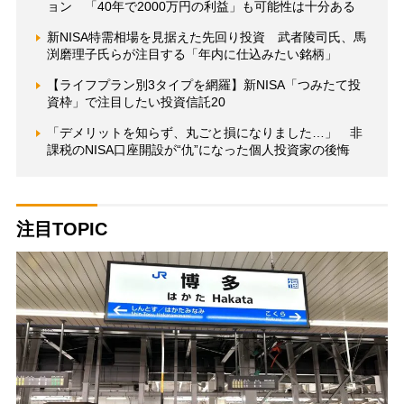
ョン 「40年で2000万円の利益」も可能性は十分ある
新NISA特需相場を見据えた先回り投資 武者陵司氏、馬
渕磨理子氏らが注目する「年内に仕込みたい銘柄」
【ライフプラン別3タイプを網羅】新NISA「つみたて投
資枠」で注目したい投資信託20
「デメリットを知らず、丸ごと損になりました…」 非
課税のNISA口座開設が“仇”になった個人投資家の後悔
注目TOPIC