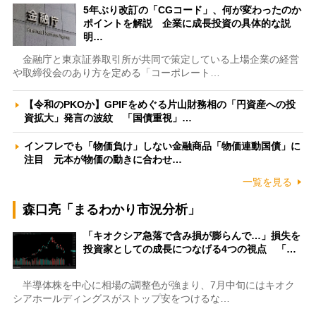
5年ぶり改訂の「CGコード」、何が変わったのか
ポイントを解説 企業に成長投資の具体的な説
明…
金融庁と東京証券取引所が共同で策定している上場企業の経営
や取締役会のあり方を定める「コーポレート…
【令和のPKOか】GPIFをめぐる片山財務相の「円資産への投
資拡大」発言の波紋 「国債重視」…
インフレでも「物価負け」しない金融商品「物価連動国債」に
注目 元本が物価の動きに合わせ…
一覧を見る
森口亮「まるわかり市況分析」
「キオクシア急落で含み損が膨らんで…」損失を
投資家としての成長につなげる4つの視点 「…
半導体株を中心に相場の調整色が強まり、7月中旬にはキオク
シアホールディングスがストップ安をつけるな…