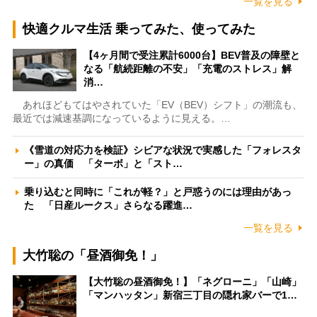
一覧を見る
快適クルマ生活 乗ってみた、使ってみた
【4ヶ月間で受注累計6000台】BEV普及の障壁と
なる「航続距離の不安」「充電のストレス」解
消…
あれほどもてはやされていた「EV（BEV）シフト」の潮流も、
最近では減速基調になっているように見える。…
《雪道の対応力を検証》シビアな状況で実感した「フォレスタ
ー」の真価 「ターボ」と「スト…
乗り込むと同時に「これが軽？」と戸惑うのには理由があっ
た 「日産ルークス」さらなる躍進…
一覧を見る
大竹聡の「昼酒御免！」
【大竹聡の昼酒御免！】「ネグローニ」「山崎」
「マンハッタン」新宿三丁目の隠れ家バーで1…