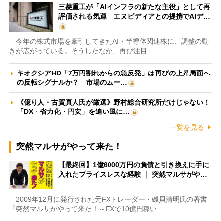
三菱重工が「AIインフラの新たな主役」として再
評価される気運 エヌビディアとの提携でAIデ…
今年の株式市場を牽引してきたAI・半導体関連株に、調整の動
きが広がっている。そうしたなか、再び注目…
キオクシアHD「7万円割れからの急反発」は再びの上昇局面へ
の反転シグナルか？ 市場のムー…
《億り人・古賀真人氏が厳選》野村総合研究所だけじゃない！
「DX・省力化・円安」を追い風に…
一覧を見る
突然マルサがやって来た！
【最終回】1億6000万円の負債と引き換えに手に
入れたプライスレスな経験 ｜ 突然マルサがや…
2009年12月に発行された元FXトレーダー・磯貝清明氏の著書
『突然マルサがやって来た！～FXで10億円稼い…