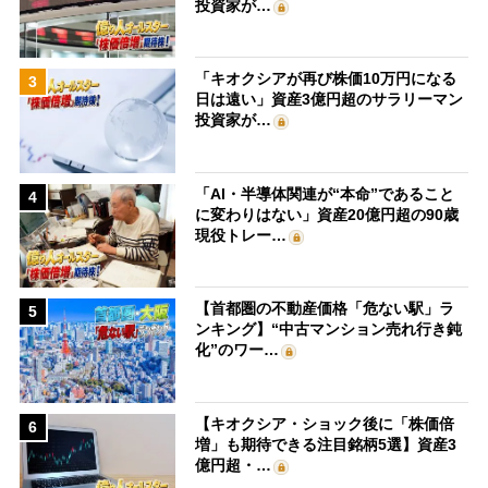
投資家が…
「キオクシアが再び株価10万円になる
3
日は遠い」資産3億円超のサラリーマン
投資家が…
「AI・半導体関連が“本命”であること
4
に変わりはない」資産20億円超の90歳
現役トレー…
【首都圏の不動産価格「危ない駅」ラ
5
ンキング】“中古マンション売れ行き鈍
化”のワー…
【キオクシア・ショック後に「株価倍
6
増」も期待できる注目銘柄5選】資産3
億円超・…