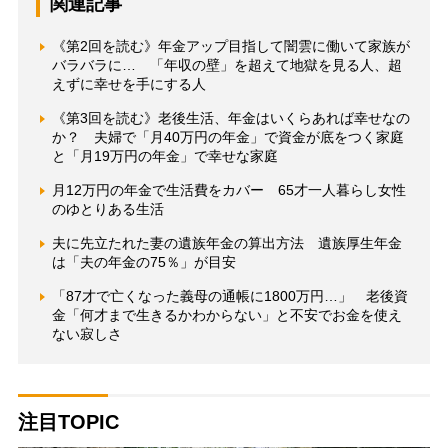
関連記事
《第2回を読む》年金アップ目指して闇雲に働いて家族が
バラバラに… 「年収の壁」を超えて地獄を見る人、超
えずに幸せを手にする人
《第3回を読む》老後生活、年金はいくらあれば幸せなの
か？ 夫婦で「月40万円の年金」で資金が底をつく家庭
と「月19万円の年金」で幸せな家庭
月12万円の年金で生活費をカバー 65才一人暮らし女性
のゆとりある生活
夫に先立たれた妻の遺族年金の算出方法 遺族厚生年金
は「夫の年金の75％」が目安
「87才で亡くなった義母の通帳に1800万円…」 老後資
金「何才まで生きるかわからない」と不安でお金を使え
ない寂しさ
注目TOPIC