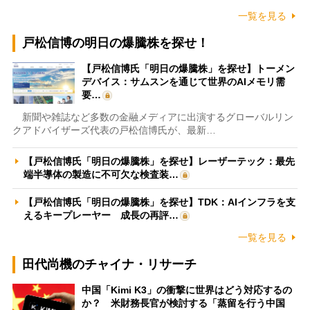
一覧を見る
戸松信博の明日の爆騰株を探せ！
【戸松信博氏「明日の爆騰株」を探せ】トーメン
デバイス：サムスンを通じて世界のAIメモリ需
要…
新聞や雑誌など多数の金融メディアに出演するグローバルリン
クアドバイザーズ代表の戸松信博氏が、最新…
【戸松信博氏「明日の爆騰株」を探せ】レーザーテック：最先
端半導体の製造に不可欠な検査装…
【戸松信博氏「明日の爆騰株」を探せ】TDK：AIインフラを支
えるキープレーヤー 成長の再評…
一覧を見る
田代尚機のチャイナ・リサーチ
中国「Kimi K3」の衝撃に世界はどう対応するの
か？ 米財務長官が検討する「蒸留を行う中国