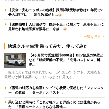
【安全・安心ニッポンの危機】採用試験受験者数は10年間で2
分の1以下に！ 出生数減がも…
【医療崩壊】人口減少で「医師不足」に加えて「患者不足」に
見舞われ地域医療が限界に 今後…
一覧を見る
快適クルマ生活 乗ってみた、使ってみた
【4ヶ月間で受注累計6000台】BEV普及の障壁と
なる「航続距離の不安」「充電のストレス」解
消…
あれほどもてはやされていた「EV（BEV）シフト」の潮流も、
最近では減速基調になっているように見える。…
《雪道の対応力を検証》シビアな状況で実感した「フォレスタ
ー」の真価 「ターボ」と「スト…
乗り込むと同時に「これが軽？」と戸惑うのには理由があっ
た 「日産ルークス」さらなる躍進…