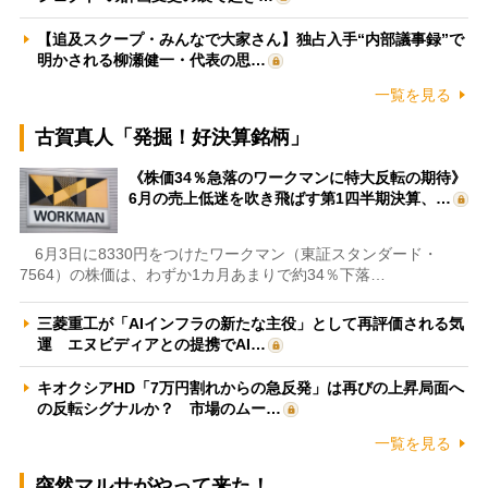
【追及スクープ・みんなで大家さん】独占入手“内部議事録”で
明かされる柳瀬健一・代表の思…
一覧を見る
古賀真人「発掘！好決算銘柄」
《株価34％急落のワークマンに特大反転の期待》
6月の売上低迷を吹き飛ばす第1四半期決算、…
6月3日に8330円をつけたワークマン（東証スタンダード・
7564）の株価は、わずか1カ月あまりで約34％下落…
三菱重工が「AIインフラの新たな主役」として再評価される気
運 エヌビディアとの提携でAI…
キオクシアHD「7万円割れからの急反発」は再びの上昇局面へ
の反転シグナルか？ 市場のムー…
一覧を見る
突然マルサがやって来た！