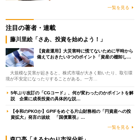
一覧を見る
注目の著者・連載
藤川里絵「さあ、投資を始めよう！」
【資産運用】大災害時に慌てないために平時から
備えておきたい3つのポイント「資産の棚卸し…
大規模な災害が起きると、株式市場が大きく動いたり、取引環
境が不安定になったりすることがある。一方…
5年ぶり改訂の「CGコード」、何が変わったのかポイントを解
説 企業に成長投資の具体的な説…
【令和のPKOか】GPIFをめぐる片山財務相の「円資産への投
資拡大」発言の波紋 「国債重視」…
一覧を見る
森口亮「まるわかり市況分析」