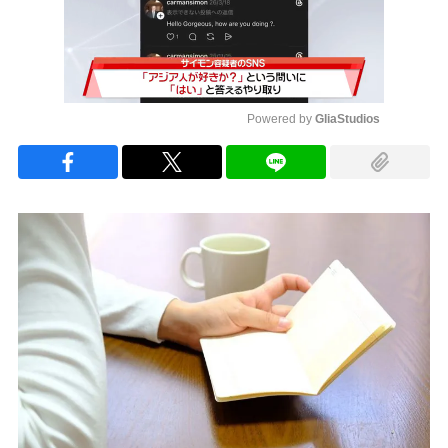
Powered by 
GliaStudios
Mute