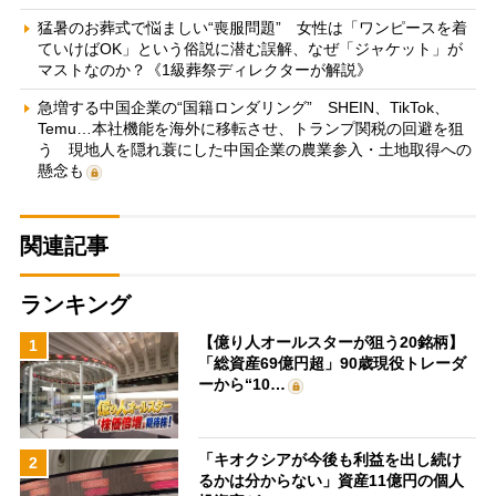
猛暑のお葬式で悩ましい“喪服問題” 女性は「ワンピースを着
ていけばOK」という俗説に潜む誤解、なぜ「ジャケット」が
マストなのか？《1級葬祭ディレクターが解説》
急増する中国企業の“国籍ロンダリング” SHEIN、TikTok、
Temu…本社機能を海外に移転させ、トランプ関税の回避を狙
う 現地人を隠れ蓑にした中国企業の農業参入・土地取得への
懸念も
関連記事
ランキング
【億り人オールスターが狙う20銘柄】
1
「総資産69億円超」90歳現役トレーダ
ーから“10…
「キオクシアが今後も利益を出し続け
2
るかは分からない」資産11億円の個人