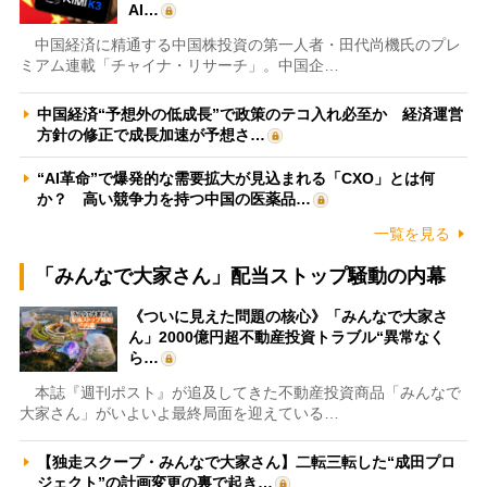
AI…
中国経済に精通する中国株投資の第一人者・田代尚機氏のプレ
ミアム連載「チャイナ・リサーチ」。中国企…
中国経済“予想外の低成長”で政策のテコ入れ必至か 経済運営
方針の修正で成長加速が予想さ…
“AI革命”で爆発的な需要拡大が見込まれる「CXO」とは何
か？ 高い競争力を持つ中国の医薬品…
一覧を見る
「みんなで大家さん」配当ストップ騒動の内幕
《ついに見えた問題の核心》「みんなで大家さ
ん」2000億円超不動産投資トラブル“異常なく
ら…
本誌『週刊ポスト』が追及してきた不動産投資商品「みんなで
大家さん」がいよいよ最終局面を迎えている…
【独走スクープ・みんなで大家さん】二転三転した“成田プロ
ジェクト”の計画変更の裏で起き…