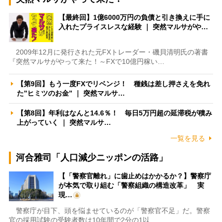
【最終回】1億6000万円の負債と引き換えに手に
入れたプライスレスな経験 ｜ 突然マルサがや…
2009年12月に発行された元FXトレーダー・磯貝清明氏の著書
『突然マルサがやって来た！～FXで10億円稼い…
【第9回】もう一度FXでリベンジ！ 種銭は差し押さえを免れ
た”ヒミツのお金” ｜ 突然マルサ…
【第8回】年利はなんと14.6％！ 毎日5万円超の延滞税が積み
上がっていく ｜ 突然マルサ…
一覧を見る
河合雅司「人口減少ニッポンの活路」
【「警察官離れ」に歯止めはかかるか？】警察庁
が本気で取り組む「警察組織の構造改革」 実
現…
警察庁が目下、頭を悩ませているのが「警察官不足」だ。警察
官の採用試験の受験者数は10年間で2分の1以…