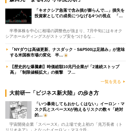
「キオクシア急落で含み損が膨らんで…」損失を
投資家としての成長につなげる4つの視点 「…
半導体株を中心に相場の調整色が強まり、7月中旬にはキオク
シアホールディングスがストップ安をつけるな…
「NYダウは高値更新、ナスダック・S&P500は足踏み」が意味
する米国株市場の変化 半…
【歴史的な爆騰劇】時価総額10兆円企業が「2連続ストップ
高」「制限値幅拡大」の衝撃 フ…
一覧を見る
大前研一「ビジネス新大陸」の歩き方
「いつ暴発してもおかしくはない」イーロン・マ
スク氏とスペースXが抱えるリスクの数々「絶対
的…
宇宙開発企業「スペースX」の上場で史上初の「兆万長者（ト
リリオネア）」となったイーロン・マスク氏。…