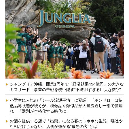
ジャングリア沖縄、開業1周年で「経済効果494億円」の大きな
ミスリード 事業の苦戦を覆い隠す“不透明すぎる巨大な数字”
小学生に人気の「シール流通事情」に変調 「ボンドロ」は依
然品薄状態が続くが、模倣品や類似品が大量流通し一部で値崩
れ 「選別が本格化する時代に」
お酒を提供する店で「出禁」になる客のトホホな生態 嘔吐や
粗相だけじゃない、店側が嫌がる“最悪の客”とは