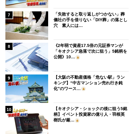
「失敗すると取り返しがつかない」葬
7
儀社の手を借りない「DIY葬」の落とし
穴 素人には…
《2年弱で資産17.5倍の元証券マンが
8
「キオクシア急落で次に狙う」5銘柄を
公開》10…
【大阪の不動産価格「危ない駅」ラン
9
キング】“中古マンション売れ行き鈍
化”のワース…
【キオクシア・ショックの後に狙う5銘
10
柄】イベント投資家の億り人・羽根英
樹氏が厳…