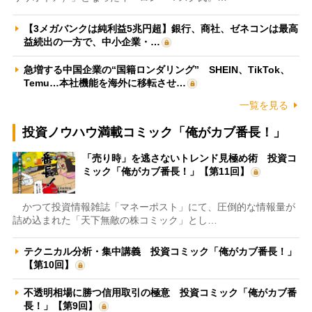
【3メガバンクは純利益5兆円超】銀行、商社、ゼネコンは最高
益続出の一方で、中小企業・…
急増する中国企業の“国籍ロンダリング” SHEIN、TikTok、
Temu…本社機能を海外に移転させ…
一覧を見る
投資ノウハウ満載コミック「俺がカブ番長！」
「売り時」を逃さないトレンド見極め術 投資コ
ミック「俺がカブ番長！」【第11回】
かつて投資情報雑誌「マネーポスト」にて、圧倒的な情報量が
詰め込まれた「天下無敵の株コミック」とし…
テクニカル分析・集中講義 投資コミック「俺がカブ番長！」
【第10回】
不透明相場に勝つ信用取引の極意 投資コミック「俺がカブ番
長！」【第9回】