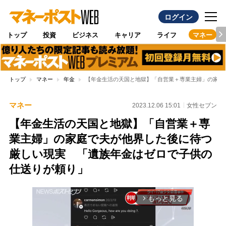
ログイン
トップ
投資
ビジネス
キャリア
ライフ
マネー
トップ
マネー
年金
【年金生活の天国と地獄】「自営業＋専業主婦」の家庭
マネー
2023.12.06 15:01
女性セブン
【年金生活の天国と地獄】「自営業＋専
業主婦」の家庭で夫が他界した後に待つ
厳しい現実 「遺族年金はゼロで子供の
仕送りが頼り」
もっと見る
arrow_forward_ios