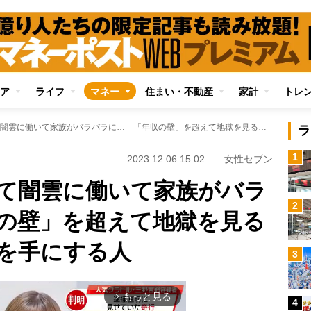
ア
ライフ
マネー
住まい・不動産
家計
トレ
年金アップ目指して闇雲に働いて家族がバラバラに… 「年収の壁」を超えて地獄を見る人、超えずに幸せを手にする人
ラ
1
2023.12.06 15:02
女性セブン
て闇雲に働いて家族がバラ
2
の壁」を超えて地獄を見る
を手にする人
3
もっと見る
arrow_forward_ios
4