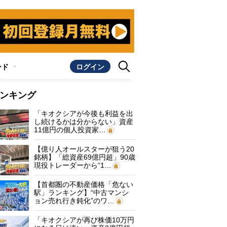
ンド
ログイン
ンキング
「キオクシアが今後も利益を出
し続けるかは分からない」資産
11億円の個人投資家…
【億り人オールスターが狙う20
銘柄】「総資産69億円超」90歳
現役トレーダーから“1…
【首都圏の不動産価格「危ない
駅」ランキング】“中古マンシ
ョン売れ行き鈍化”のワ…
「キオクシアが再び株価10万円