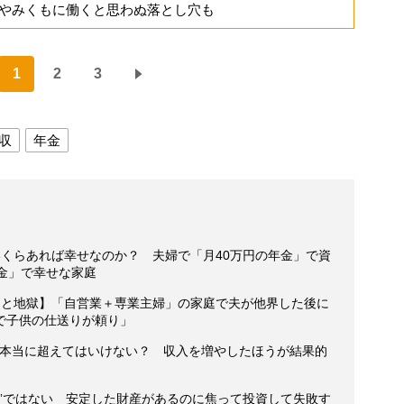
やみくもに働くと思わぬ落とし穴も
1
2
3
収
年金
いくらあれば幸せなのか？ 夫婦で「月40万円の年金」で資
金」で幸せな家庭
国と地獄】「自営業＋専業主婦」の家庭で夫が他界した後に
で子供の仕送りが頼り」
」は本当に超えてはいけない？ 収入を増やしたほうが結果的
足”ではない 安定した財産があるのに焦って投資して失敗す