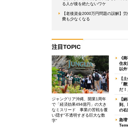
る人が後を絶たないワケ
【老後資金2000万円問題の誤解】
費も少なくなる
注目TOPIC
《商
住友
以外
【土
「懸
だ！
ジャングリア沖縄、開業1周年
【納
で「経済効果494億円」の大き
到、
なミスリード 事業の苦戦を覆
の右
い隠す“不透明すぎる巨大な数
急増
字”
Te