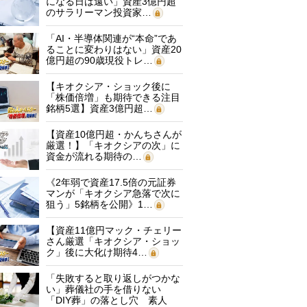
になる日は遠い」資産3億円超
のサラリーマン投資家…
「AI・半導体関連が“本命”であ
ることに変わりはない」資産20
億円超の90歳現役トレ…
【キオクシア・ショック後に
「株価倍増」も期待できる注目
銘柄5選】資産3億円超…
【資産10億円超・かんちさんが
厳選！】「キオクシアの次」に
資金が流れる期待の…
《2年弱で資産17.5倍の元証券
マンが「キオクシア急落で次に
狙う」5銘柄を公開》1…
【資産11億円マック・チェリー
さん厳選「キオクシア・ショッ
ク」後に大化け期待4…
「失敗すると取り返しがつかな
い」葬儀社の手を借りない
「DIY葬」の落とし穴 素人