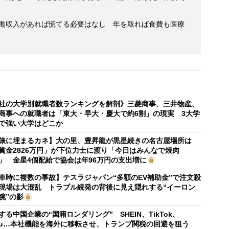
労働収入があれば慌てる必要はなし 年を取れば食費も医療
社の大学別就職者数ランキングを解剖》三菱商事、三井物産、
商事への就職者は「東大・早大・慶大で約6割」の現実 3大学
で強い大学はどこか
俵に埋まるカネ】大の里、豊昇龍が黒星続きの名古屋場所は
賞金2826万円」が下位力士に渡り「今日はみんなで焼肉
」 金星4個配給で協会は年96万円の支出増に
車時に複数の事故】テスラジャパン“多額のEV補助金”で注文殺
現場は大混乱 トラブル続発の背後に見え隠れする“イーロン
腕”の影
する中国企業の“国籍ロンダリング” SHEIN、TikTok、
mu…本社機能を海外に移転させ、トランプ関税の回避を狙う