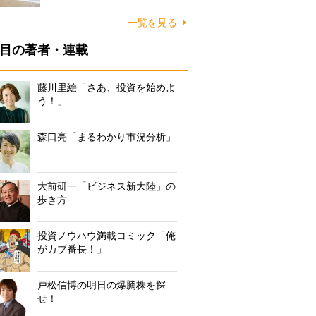
に…
一覧を見る
目の著者・連載
藤川里絵「さあ、投資を始めよ
う！」
森口亮「まるわかり市況分析」
大前研一「ビジネス新大陸」の
歩き方
投資ノウハウ満載コミック「俺
がカブ番長！」
戸松信博の明日の爆騰株を探
せ！