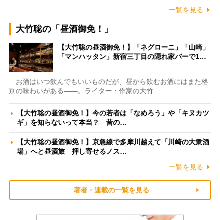
一覧を見る
大竹聡の「昼酒御免！」
【大竹聡の昼酒御免！】「ネグローニ」「山崎」
「マンハッタン」新宿三丁目の隠れ家バーで1…
お酒はいつ飲んでもいいものだが、昼から飲むお酒にはまた格
別の味わいがある――。ライター・作家の大竹…
【大竹聡の昼酒御免！】今の若者は「なめろう」や「キヌカツ
ギ」を知らないって本当？ 昔の…
【大竹聡の昼酒御免！】京急線で多摩川越えて「川崎の大衆酒
場」へと昼酒旅 押し寄せるノス…
一覧を見る
著者・連載の一覧を見る