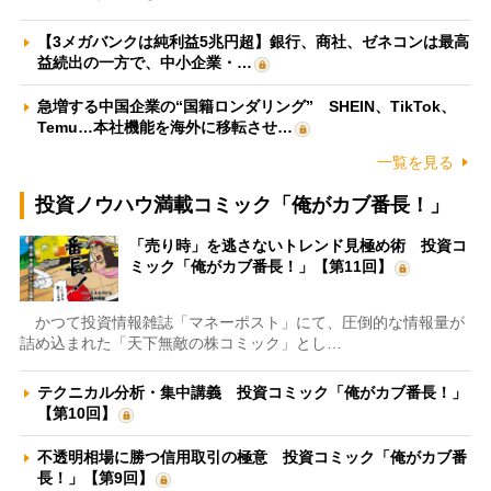
【3メガバンクは純利益5兆円超】銀行、商社、ゼネコンは最高
益続出の一方で、中小企業・…
急増する中国企業の“国籍ロンダリング” SHEIN、TikTok、
Temu…本社機能を海外に移転させ…
一覧を見る
投資ノウハウ満載コミック「俺がカブ番長！」
「売り時」を逃さないトレンド見極め術 投資コ
ミック「俺がカブ番長！」【第11回】
かつて投資情報雑誌「マネーポスト」にて、圧倒的な情報量が
詰め込まれた「天下無敵の株コミック」とし…
テクニカル分析・集中講義 投資コミック「俺がカブ番長！」
【第10回】
不透明相場に勝つ信用取引の極意 投資コミック「俺がカブ番
長！」【第9回】