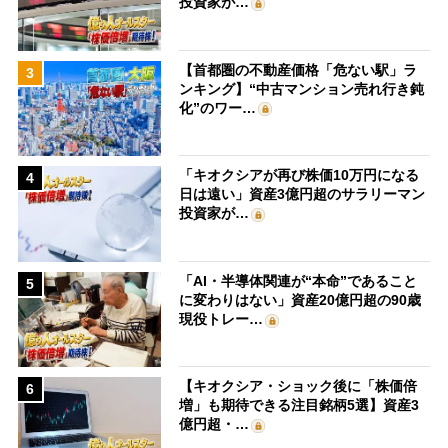
投資家が…
【首都圏の不動産価格「危ない駅」ラ
3
ンキング】“中古マンション売れ行き鈍
化”のワー…
「キオクシアが再び株価10万円になる
4
日は遠い」資産3億円超のサラリーマン
投資家が…
「AI・半導体関連が“本命”であること
5
に変わりはない」資産20億円超の90歳
現役トレー…
【キオクシア・ショック後に「株価倍
6
増」も期待できる注目銘柄5選】資産3
億円超・…