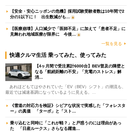
【安全・安心ニッポンの危機】採用試験受験者数は10年間で2
分の1以下に！ 出生数減がも…
【医療崩壊】人口減少で「医師不足」に加えて「患者不足」に
見舞われ地域医療が限界に 今後…
一覧を見る
快適クルマ生活 乗ってみた、使ってみた
【4ヶ月間で受注累計6000台】BEV普及の障壁と
なる「航続距離の不安」「充電のストレス」解
消…
あれほどもてはやされていた「EV（BEV）シフト」の潮流も、
最近では減速基調になっているように見える。…
《雪道の対応力を検証》シビアな状況で実感した「フォレスタ
ー」の真価 「ターボ」と「スト…
乗り込むと同時に「これが軽？」と戸惑うのには理由があっ
た 「日産ルークス」さらなる躍進…