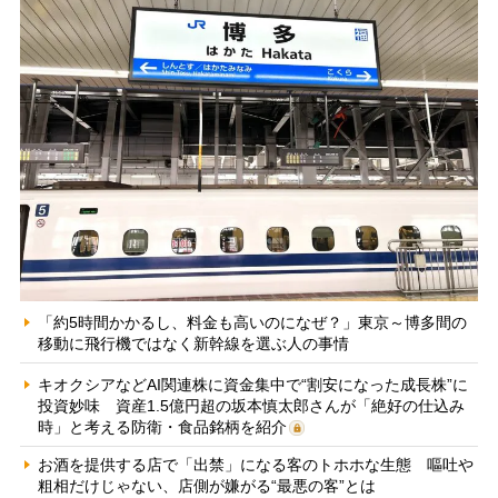
「約5時間かかるし、料金も高いのになぜ？」東京～博多間の
移動に飛行機ではなく新幹線を選ぶ人の事情
キオクシアなどAI関連株に資金集中で“割安になった成長株”に
投資妙味 資産1.5億円超の坂本慎太郎さんが「絶好の仕込み
時」と考える防衛・食品銘柄を紹介
お酒を提供する店で「出禁」になる客のトホホな生態 嘔吐や
粗相だけじゃない、店側が嫌がる“最悪の客”とは