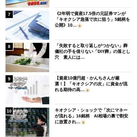
《2年弱で資産17.5倍の元証券マンが
7
「キオクシア急落で次に狙う」5銘柄を
公開》10…
「失敗すると取り返しがつかない」葬
8
儀社の手を借りない「DIY葬」の落とし
穴 素人には…
【資産10億円超・かんちさんが厳
9
選！】「キオクシアの次」に資金が流
れる期待の高…
キオクシア・ショックで「次にマネー
10
が流れる」16銘柄 AI相場の裏で割安
に放置され…