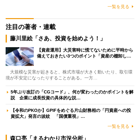
一覧を見る
注目の著者・連載
藤川里絵「さあ、投資を始めよう！」
【資産運用】大災害時に慌てないために平時から
備えておきたい3つのポイント「資産の棚卸し…
大規模な災害が起きると、株式市場が大きく動いたり、取引環
境が不安定になったりすることがある。一方…
5年ぶり改訂の「CGコード」、何が変わったのかポイントを解
説 企業に成長投資の具体的な説…
【令和のPKOか】GPIFをめぐる片山財務相の「円資産への投
資拡大」発言の波紋 「国債重視」…
一覧を見る
森口亮「まるわかり市況分析」