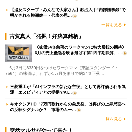
【追及スクープ・みんなで大家さん】独占入手“内部議事録”で
明かされる柳瀬健一・代表の思…
一覧を見る
古賀真人「発掘！好決算銘柄」
《株価34％急落のワークマンに特大反転の期待》
6月の売上低迷を吹き飛ばす第1四半期決算、…
6月3日に8330円をつけたワークマン（東証スタンダード・
7564）の株価は、わずか1カ月あまりで約34％下落…
三菱重工が「AIインフラの新たな主役」として再評価される気
運 エヌビディアとの提携でAI…
キオクシアHD「7万円割れからの急反発」は再びの上昇局面へ
の反転シグナルか？ 市場のムー…
一覧を見る
突然マルサがやって来た！