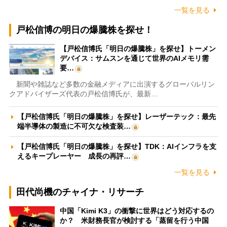
一覧を見る
戸松信博の明日の爆騰株を探せ！
【戸松信博氏「明日の爆騰株」を探せ】トーメン
デバイス：サムスンを通じて世界のAIメモリ需
要…
新聞や雑誌など多数の金融メディアに出演するグローバルリン
クアドバイザーズ代表の戸松信博氏が、最新…
【戸松信博氏「明日の爆騰株」を探せ】レーザーテック：最先
端半導体の製造に不可欠な検査装…
【戸松信博氏「明日の爆騰株」を探せ】TDK：AIインフラを支
えるキープレーヤー 成長の再評…
一覧を見る
田代尚機のチャイナ・リサーチ
中国「Kimi K3」の衝撃に世界はどう対応するの
か？ 米財務長官が検討する「蒸留を行う中国