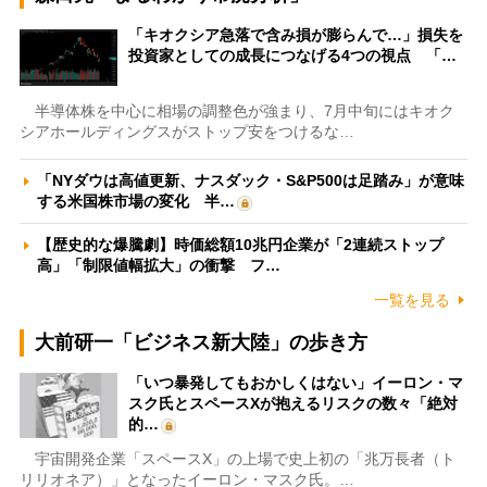
「キオクシア急落で含み損が膨らんで…」損失を
投資家としての成長につなげる4つの視点 「…
半導体株を中心に相場の調整色が強まり、7月中旬にはキオク
シアホールディングスがストップ安をつけるな…
「NYダウは高値更新、ナスダック・S&P500は足踏み」が意味
する米国株市場の変化 半…
【歴史的な爆騰劇】時価総額10兆円企業が「2連続ストップ
高」「制限値幅拡大」の衝撃 フ…
一覧を見る
大前研一「ビジネス新大陸」の歩き方
「いつ暴発してもおかしくはない」イーロン・マ
スク氏とスペースXが抱えるリスクの数々「絶対
的…
宇宙開発企業「スペースX」の上場で史上初の「兆万長者（ト
リリオネア）」となったイーロン・マスク氏。…