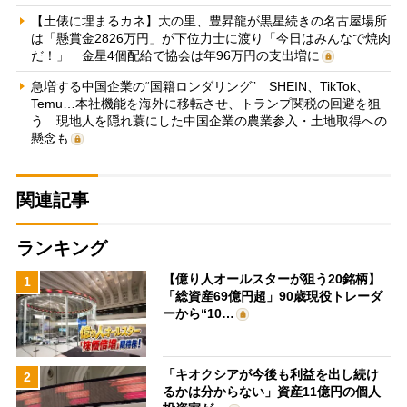
【土俵に埋まるカネ】大の里、豊昇龍が黒星続きの名古屋場所
は「懸賞金2826万円」が下位力士に渡り「今日はみんなで焼肉
だ！」 金星4個配給で協会は年96万円の支出増に
急増する中国企業の“国籍ロンダリング” SHEIN、TikTok、
Temu…本社機能を海外に移転させ、トランプ関税の回避を狙
う 現地人を隠れ蓑にした中国企業の農業参入・土地取得への
懸念も
関連記事
ランキング
【億り人オールスターが狙う20銘柄】
1
「総資産69億円超」90歳現役トレーダ
ーから“10…
「キオクシアが今後も利益を出し続け
2
るかは分からない」資産11億円の個人