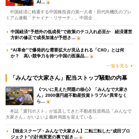
AI…
中国経済に精通する中国株投資の第一人者・田代尚機氏のプレ
ミアム連載「チャイナ・リサーチ」。中国企…
中国経済“予想外の低成長”で政策のテコ入れ必至か 経済運営
方針の修正で成長加速が予想さ…
“AI革命”で爆発的な需要拡大が見込まれる「CXO」とは何
か？ 高い競争力を持つ中国の医薬品…
一覧を見る
「みんなで大家さん」配当ストップ騒動の内幕
《ついに見えた問題の核心》「みんなで大家さ
ん」2000億円超不動産投資トラブル“異常なく
ら…
本誌『週刊ポスト』が追及してきた不動産投資商品「みんなで
大家さん」がいよいよ最終局面を迎えている…
【独走スクープ・みんなで大家さん】二転三転した“成田プロ
ジェクト”の計画変更の裏で起き…