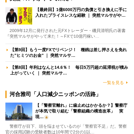
【最終回】1億6000万円の負債と引き換えに手に
入れたプライスレスな経験 ｜ 突然マルサがや…
2009年12月に発行された元FXトレーダー・磯貝清明氏の著書
『突然マルサがやって来た！～FXで10億円稼い…
【第9回】もう一度FXでリベンジ！ 種銭は差し押さえを免れ
た”ヒミツのお金” ｜ 突然マルサ…
【第8回】年利はなんと14.6％！ 毎日5万円超の延滞税が積み
上がっていく ｜ 突然マルサ…
一覧を見る
河合雅司「人口減少ニッポンの活路」
【「警察官離れ」に歯止めはかかるか？】警察庁
が本気で取り組む「警察組織の構造改革」 実
現…
警察庁が目下、頭を悩ませているのが「警察官不足」だ。警察
官の採用試験の受験者数は10年間で2分の1以…