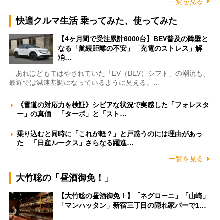
一覧を見る
快適クルマ生活 乗ってみた、使ってみた
【4ヶ月間で受注累計6000台】BEV普及の障壁と
なる「航続距離の不安」「充電のストレス」解
消…
あれほどもてはやされていた「EV（BEV）シフト」の潮流も、
最近では減速基調になっているように見える。…
《雪道の対応力を検証》シビアな状況で実感した「フォレスタ
ー」の真価 「ターボ」と「スト…
乗り込むと同時に「これが軽？」と戸惑うのには理由があっ
た 「日産ルークス」さらなる躍進…
一覧を見る
大竹聡の「昼酒御免！」
【大竹聡の昼酒御免！】「ネグローニ」「山崎」
「マンハッタン」新宿三丁目の隠れ家バーで1…