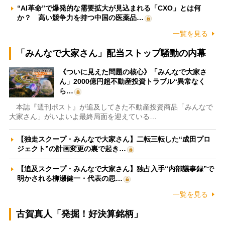
“AI革命”で爆発的な需要拡大が見込まれる「CXO」とは何
か？ 高い競争力を持つ中国の医薬品…
一覧を見る
「みんなで大家さん」配当ストップ騒動の内幕
《ついに見えた問題の核心》「みんなで大家さ
ん」2000億円超不動産投資トラブル“異常なく
ら…
本誌『週刊ポスト』が追及してきた不動産投資商品「みんなで
大家さん」がいよいよ最終局面を迎えている…
【独走スクープ・みんなで大家さん】二転三転した“成田プロ
ジェクト”の計画変更の裏で起き…
【追及スクープ・みんなで大家さん】独占入手“内部議事録”で
明かされる柳瀬健一・代表の思…
一覧を見る
古賀真人「発掘！好決算銘柄」