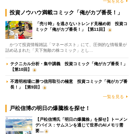
一覧を見る
投資ノウハウ満載コミック「俺がカブ番長！」
「売り時」を逃さないトレンド見極め術 投資コ
ミック「俺がカブ番長！」【第11回】
かつて投資情報雑誌「マネーポスト」にて、圧倒的な情報量が
詰め込まれた「天下無敵の株コミック」とし…
テクニカル分析・集中講義 投資コミック「俺がカブ番長！」
【第10回】
不透明相場に勝つ信用取引の極意 投資コミック「俺がカブ番
長！」【第9回】
一覧を見る
戸松信博の明日の爆騰株を探せ！
【戸松信博氏「明日の爆騰株」を探せ】トーメン
デバイス：サムスンを通じて世界のAIメモリ需
要…