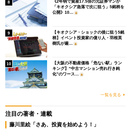
《2年弱で資産17.5倍の元証券マンが
8
「キオクシア急落で次に狙う」5銘柄を
公開》10…
【キオクシア・ショックの後に狙う5銘
9
柄】イベント投資家の億り人・羽根英
樹氏が厳…
【大阪の不動産価格「危ない駅」ラン
10
キング】“中古マンション売れ行き鈍
化”のワース…
一覧を見る
注目の著者・連載
藤川里絵「さあ、投資を始めよう！」