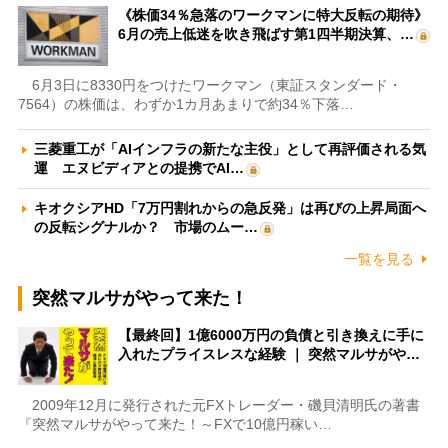
《株価34％急落のワークマンに特大反転の期待》
6月の売上低迷を吹き飛ばす第1四半期決算、…
6月3日に8330円をつけたワークマン（東証スタンダード・
7564）の株価は、わずか1カ月あまりで約34％下落…
三菱重工が「AIインフラの新たな主役」として再評価される気
運 エヌビディアとの提携でAI…
キオクシアHD「7万円割れからの急反発」は再びの上昇局面へ
の反転シグナルか？ 市場のムー…
一覧を見る
突然マルサがやって来た！
【最終回】1億6000万円の負債と引き換えに手に
入れたプライスレスな経験 ｜ 突然マルサがや…
2009年12月に発行された元FXトレーダー・磯貝清明氏の著書
『突然マルサがやって来た！～FXで10億円稼い…