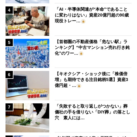
「AI・半導体関連が“本命”であること
4
に変わりはない」資産20億円超の90歳
現役トレー…
【首都圏の不動産価格「危ない駅」ラ
5
ンキング】“中古マンション売れ行き鈍
化”のワー…
【キオクシア・ショック後に「株価倍
6
増」も期待できる注目銘柄5選】資産3
億円超・…
「失敗すると取り返しがつかない」葬
7
儀社の手を借りない「DIY葬」の落とし
穴 素人には…