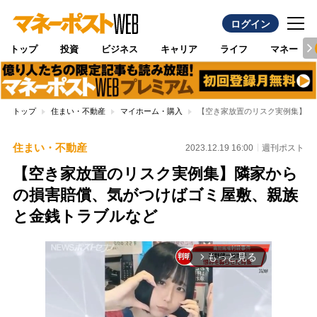
ログイン
トップ
投資
ビジネス
キャリア
ライフ
マネー
トップ
住まい・不動産
マイホーム・購入
【空き家放置のリスク実例集】隣
住まい・不動産
2023.12.19 16:00
週刊ポスト
【空き家放置のリスク実例集】隣家から
の損害賠償、気がつけばゴミ屋敷、親族
と金銭トラブルなど
もっと見る
arrow_forward_ios