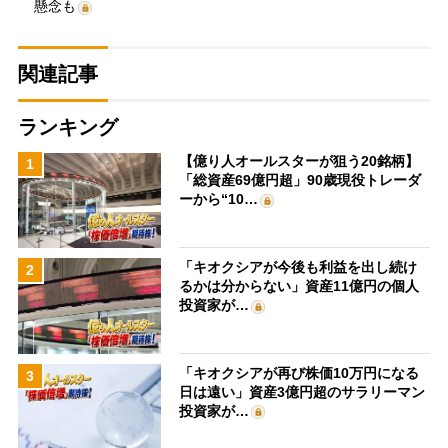
懸念も
関連記事
ランキング
【億り人オールスターが狙う20銘柄】
1
「総資産69億円超」90歳現役トレーダ
ーから“10…
「キオクシアが今後も利益を出し続け
2
るかは分からない」資産11億円の個人
投資家が…
「キオクシアが再び株価10万円になる
3
日は遠い」資産3億円超のサラリーマン
投資家が…