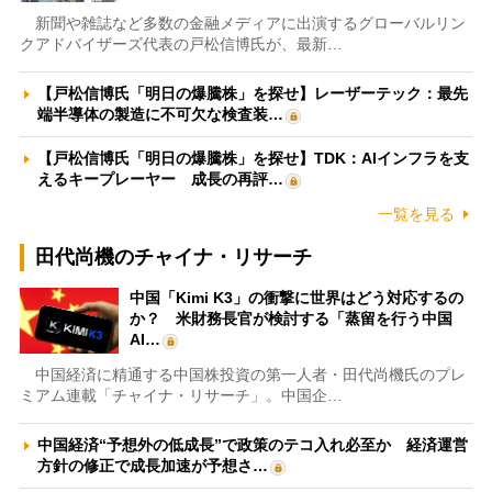
新聞や雑誌など多数の金融メディアに出演するグローバルリン
クアドバイザーズ代表の戸松信博氏が、最新…
【戸松信博氏「明日の爆騰株」を探せ】レーザーテック：最先
端半導体の製造に不可欠な検査装…
【戸松信博氏「明日の爆騰株」を探せ】TDK：AIインフラを支
えるキープレーヤー 成長の再評…
一覧を見る
田代尚機のチャイナ・リサーチ
中国「Kimi K3」の衝撃に世界はどう対応するの
か？ 米財務長官が検討する「蒸留を行う中国
AI…
中国経済に精通する中国株投資の第一人者・田代尚機氏のプレ
ミアム連載「チャイナ・リサーチ」。中国企…
中国経済“予想外の低成長”で政策のテコ入れ必至か 経済運営
方針の修正で成長加速が予想さ…