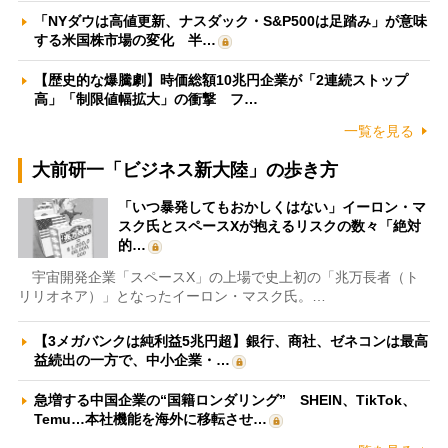
「NYダウは高値更新、ナスダック・S&P500は足踏み」が意味
する米国株市場の変化 半…
【歴史的な爆騰劇】時価総額10兆円企業が「2連続ストップ
高」「制限値幅拡大」の衝撃 フ…
一覧を見る
大前研一「ビジネス新大陸」の歩き方
「いつ暴発してもおかしくはない」イーロン・マ
スク氏とスペースXが抱えるリスクの数々「絶対
的…
宇宙開発企業「スペースX」の上場で史上初の「兆万長者（ト
リリオネア）」となったイーロン・マスク氏。…
【3メガバンクは純利益5兆円超】銀行、商社、ゼネコンは最高
益続出の一方で、中小企業・…
急増する中国企業の“国籍ロンダリング” SHEIN、TikTok、
Temu…本社機能を海外に移転させ…