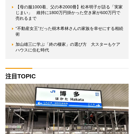
【母の服1000着、父の本2000冊】松本明子が語る「実家
じまい」 維持に1800万円掛かった空き家が600万円で
売れるまで
“不動産女王”だった樹木希林さんの家族を幸せにする相続
術
加山雄三に学ぶ「終の棲家」の選び方 大スターもケア
ハウスに住む時代
注目TOPIC