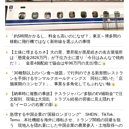
「約5時間かかるし、料金も高いのになぜ？」東京～博多間の
移動に飛行機ではなく新幹線を選ぶ人の事情
【土俵に埋まるカネ】大の里、豊昇龍が黒星続きの名古屋場所
は「懸賞金2826万円」が下位力士に渡り「今日はみんなで焼肉
だ！」 金星4個配給で協会は年96万円の支出増に
「30種類以上のパン食べ放題」で行列のできる新形態レストラ
ンを手掛けるサンマルクホールディングス 同社に聞いた「店
舗展開のコンセプト」、事業を多角化してもぶれない軸
【納車時に複数の事故】テスラジャパン“多額のEV補助金”で注
文殺到、現場は大混乱 トラブル続発の背後に見え隠れす
る“イーロンの右腕”の影
急増する中国企業の“国籍ロンダリング” SHEIN、TikTok、
Temu…本社機能を海外に移転させ、トランプ関税の回避を狙
う 現地人を隠れ蓑にした中国企業の農業参入・土地取得への