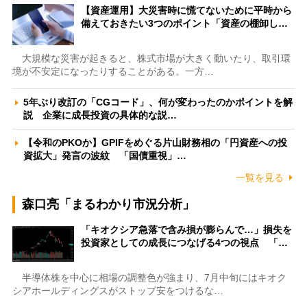
【資産運用】大災害時に慌てないために平時から
備えておきたい3つのポイント「資産の棚卸し…
大規模な災害が起きると、株式市場が大きく動いたり、取引環
境が不安定になったりすることがある。一方…
5年ぶり改訂の「CGコード」、何が変わったのかポイントを解
説 企業に成長投資の具体的な説…
【令和のPKOか】GPIFをめぐる片山財務相の「円資産への投
資拡大」発言の波紋 「国債重視」…
一覧を見る
森口亮「まるわかり市況分析」
「キオクシア急落で含み損が膨らんで…」損失を
投資家としての成長につなげる4つの視点 「…
半導体株を中心に相場の調整色が強まり、7月中旬にはキオク
シアホールディングスがストップ安をつけるな…