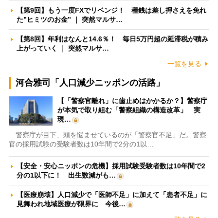
【第9回】もう一度FXでリベンジ！ 種銭は差し押さえを免れ
た”ヒミツのお金” ｜ 突然マルサ…
【第8回】年利はなんと14.6％！ 毎日5万円超の延滞税が積み
上がっていく ｜ 突然マルサ…
一覧を見る
河合雅司「人口減少ニッポンの活路」
【「警察官離れ」に歯止めはかかるか？】警察庁
が本気で取り組む「警察組織の構造改革」 実
現…
警察庁が目下、頭を悩ませているのが「警察官不足」だ。警察
官の採用試験の受験者数は10年間で2分の1以…
【安全・安心ニッポンの危機】採用試験受験者数は10年間で2
分の1以下に！ 出生数減がも…
【医療崩壊】人口減少で「医師不足」に加えて「患者不足」に
見舞われ地域医療が限界に 今後…