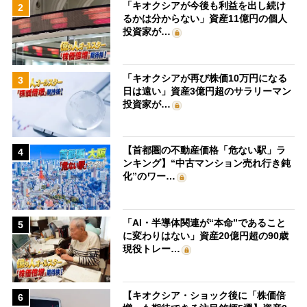
「キオクシアが今後も利益を出し続け
2
るかは分からない」資産11億円の個人
投資家が…
「キオクシアが再び株価10万円になる
3
日は遠い」資産3億円超のサラリーマン
投資家が…
【首都圏の不動産価格「危ない駅」ラ
4
ンキング】“中古マンション売れ行き鈍
化”のワー…
「AI・半導体関連が“本命”であること
5
に変わりはない」資産20億円超の90歳
現役トレー…
【キオクシア・ショック後に「株価倍
6