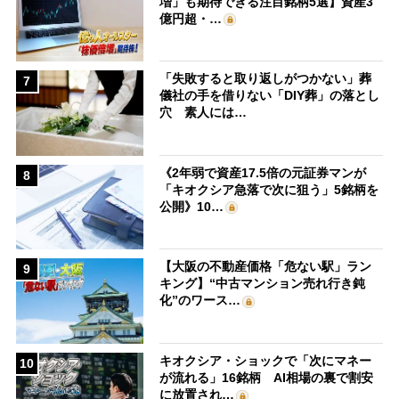
増」も期待できる注目銘柄5選】資産3
億円超・…
「失敗すると取り返しがつかない」葬
7
儀社の手を借りない「DIY葬」の落とし
穴 素人には…
《2年弱で資産17.5倍の元証券マンが
8
「キオクシア急落で次に狙う」5銘柄を
公開》10…
【大阪の不動産価格「危ない駅」ラン
9
キング】“中古マンション売れ行き鈍
化”のワース…
キオクシア・ショックで「次にマネー
10
が流れる」16銘柄 AI相場の裏で割安
に放置され…