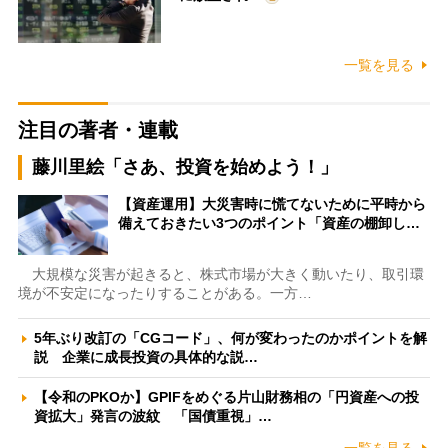
一覧を見る
注目の著者・連載
藤川里絵「さあ、投資を始めよう！」
【資産運用】大災害時に慌てないために平時から
備えておきたい3つのポイント「資産の棚卸し…
大規模な災害が起きると、株式市場が大きく動いたり、取引環
境が不安定になったりすることがある。一方…
5年ぶり改訂の「CGコード」、何が変わったのかポイントを解
説 企業に成長投資の具体的な説…
【令和のPKOか】GPIFをめぐる片山財務相の「円資産への投
資拡大」発言の波紋 「国債重視」…