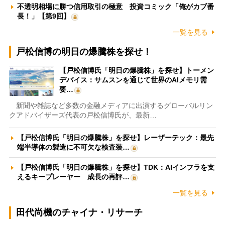
不透明相場に勝つ信用取引の極意 投資コミック「俺がカブ番
長！」【第9回】
一覧を見る
戸松信博の明日の爆騰株を探せ！
【戸松信博氏「明日の爆騰株」を探せ】トーメン
デバイス：サムスンを通じて世界のAIメモリ需
要…
新聞や雑誌など多数の金融メディアに出演するグローバルリン
クアドバイザーズ代表の戸松信博氏が、最新…
【戸松信博氏「明日の爆騰株」を探せ】レーザーテック：最先
端半導体の製造に不可欠な検査装…
【戸松信博氏「明日の爆騰株」を探せ】TDK：AIインフラを支
えるキープレーヤー 成長の再評…
一覧を見る
田代尚機のチャイナ・リサーチ