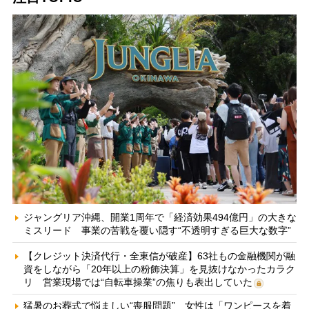
ジャングリア沖縄、開業1周年で「経済効果494億円」の大きな
ミスリード 事業の苦戦を覆い隠す“不透明すぎる巨大な数字”
【クレジット決済代行・全東信が破産】63社もの金融機関が融
資をしながら「20年以上の粉飾決算」を見抜けなかったカラク
リ 営業現場では“自転車操業”の焦りも表出していた
猛暑のお葬式で悩ましい“喪服問題” 女性は「ワンピースを着