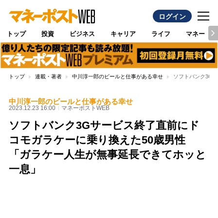
ログイン
トップ
投資
ビジネス
キャリア
ライフ
マネー
トップ
連載・著者
中川淳一郎のビールと仕事がある幸せ
ソフトバンク3G
中川淳一郎のビールと仕事がある幸せ
2023.12.23 16:00
マネーポストWEB
ソフトバンク3Gサービス終了直前にド
コモガラケーに乗り換えた50歳男性
「ガラケー人生が無事延長できてホッと
一息」
Loaded
:
97.10%
/
Unmute