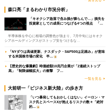
一覧を見る
森口亮「まるわかり市況分析」
「キオクシア急落で含み損が膨らんで…」損失を
投資家としての成長につなげる4つの視点 「…
半導体株を中心に相場の調整色が強まり、7月中旬にはキオク
シアホールディングスがストップ安をつけるな…
「NYダウは高値更新、ナスダック・S&P500は足踏み」が意味
する米国株市場の変化 半…
【歴史的な爆騰劇】時価総額10兆円企業が「2連続ストップ
高」「制限値幅拡大」の衝撃 フ…
一覧を見る
大前研一「ビジネス新大陸」の歩き方
「いつ暴発してもおかしくはない」イーロン・マ
スク氏とスペースXが抱えるリスクの数々「絶対
的…