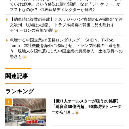
ていけばOK」という俗説に潜む誤解、なぜ「ジャケット」が
マストなのか？《1級葬祭ディレクターが解説》
【納車時に複数の事故】テスラジャパン“多額のEV補助金”で注
文殺到、現場は大混乱 トラブル続発の背後に見え隠れす
る“イーロンの右腕”の影
急増する中国企業の“国籍ロンダリング” SHEIN、TikTok、
Temu…本社機能を海外に移転させ、トランプ関税の回避を狙
う 現地人を隠れ蓑にした中国企業の農業参入・土地取得への
懸念も
関連記事
ランキング
【億り人オールスターが狙う20銘柄】
1
「総資産69億円超」90歳現役トレーダ
ーから“10…