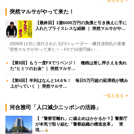
一覧を見る
突然マルサがやって来た！
【最終回】1億6000万円の負債と引き換えに手に
入れたプライスレスな経験 ｜ 突然マルサがや…
2009年12月に発行された元FXトレーダー・磯貝清明氏の著書
『突然マルサがやって来た！～FXで10億円稼い…
【第9回】もう一度FXでリベンジ！ 種銭は差し押さえを免れ
た”ヒミツのお金” ｜ 突然マルサ…
【第8回】年利はなんと14.6％！ 毎日5万円超の延滞税が積み
上がっていく ｜ 突然マルサ…
一覧を見る
河合雅司「人口減少ニッポンの活路」
【「警察官離れ」に歯止めはかかるか？】警察庁
が本気で取り組む「警察組織の構造改革」 実
現…