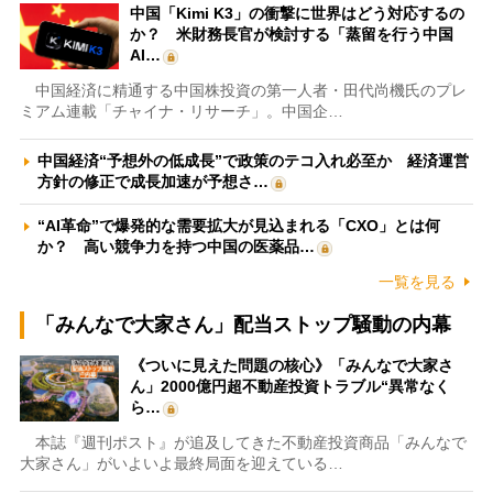
中国「Kimi K3」の衝撃に世界はどう対応するの
か？ 米財務長官が検討する「蒸留を行う中国
AI…
中国経済に精通する中国株投資の第一人者・田代尚機氏のプレ
ミアム連載「チャイナ・リサーチ」。中国企…
中国経済“予想外の低成長”で政策のテコ入れ必至か 経済運営
方針の修正で成長加速が予想さ…
“AI革命”で爆発的な需要拡大が見込まれる「CXO」とは何
か？ 高い競争力を持つ中国の医薬品…
一覧を見る
「みんなで大家さん」配当ストップ騒動の内幕
《ついに見えた問題の核心》「みんなで大家さ
ん」2000億円超不動産投資トラブル“異常なく
ら…
本誌『週刊ポスト』が追及してきた不動産投資商品「みんなで
大家さん」がいよいよ最終局面を迎えている…