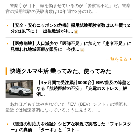
警察庁が目下、頭を悩ませているのが「警察官不足」だ。警察
官の採用試験の受験者数は10年間で2分の1以…
【安全・安心ニッポンの危機】採用試験受験者数は10年間で2
分の1以下に！ 出生数減がも…
【医療崩壊】人口減少で「医師不足」に加えて「患者不足」に
見舞われ地域医療が限界に 今後…
一覧を見る
快適クルマ生活 乗ってみた、使ってみた
【4ヶ月間で受注累計6000台】BEV普及の障壁と
なる「航続距離の不安」「充電のストレス」解
消…
あれほどもてはやされていた「EV（BEV）シフト」の潮流も、
最近では減速基調になっているように見える。…
《雪道の対応力を検証》シビアな状況で実感した「フォレスタ
ー」の真価 「ターボ」と「スト…