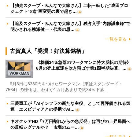
【独走スクープ・みんなで大家さん】二転三転した“成田プロ
ジェクト”の計画変更の裏で起き…
【追及スクープ・みんなで大家さん】独占入手“内部議事録”で
明かされる柳瀬健一・代表の思…
一覧を見る
古賀真人「発掘！好決算銘柄」
《株価34％急落のワークマンに特大反転の期待》
6月の売上低迷を吹き飛ばす第1四半期決算、…
6月3日に8330円をつけたワークマン（東証スタンダード・
7564）の株価は、わずか1カ月あまりで約34％下落…
三菱重工が「AIインフラの新たな主役」として再評価される気
運 エヌビディアとの提携でAI…
キオクシアHD「7万円割れからの急反発」は再びの上昇局面へ
の反転シグナルか？ 市場のムー…