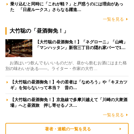
乗り込むと同時に「これが軽？」と戸惑うのには理由があっ
た 「日産ルークス」さらなる躍進…
一覧を見る
大竹聡の「昼酒御免！」
【大竹聡の昼酒御免！】「ネグローニ」「山崎」
「マンハッタン」新宿三丁目の隠れ家バーで1…
お酒はいつ飲んでもいいものだが、昼から飲むお酒にはまた格
別の味わいがある――。ライター・作家の大竹…
【大竹聡の昼酒御免！】今の若者は「なめろう」や「キヌカツ
ギ」を知らないって本当？ 昔の…
【大竹聡の昼酒御免！】京急線で多摩川越えて「川崎の大衆酒
場」へと昼酒旅 押し寄せるノス…
一覧を見る
著者・連載の一覧を見る