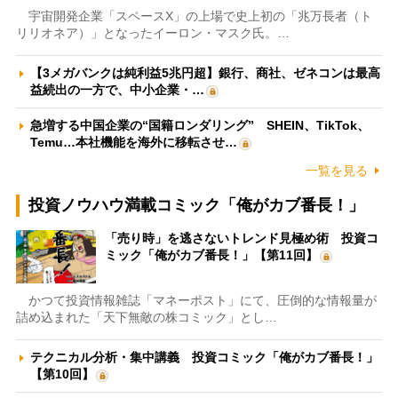
宇宙開発企業「スペースX」の上場で史上初の「兆万長者（ト
リリオネア）」となったイーロン・マスク氏。…
【3メガバンクは純利益5兆円超】銀行、商社、ゼネコンは最高
益続出の一方で、中小企業・…
急増する中国企業の“国籍ロンダリング” SHEIN、TikTok、
Temu…本社機能を海外に移転させ…
一覧を見る
投資ノウハウ満載コミック「俺がカブ番長！」
「売り時」を逃さないトレンド見極め術 投資コ
ミック「俺がカブ番長！」【第11回】
かつて投資情報雑誌「マネーポスト」にて、圧倒的な情報量が
詰め込まれた「天下無敵の株コミック」とし…
テクニカル分析・集中講義 投資コミック「俺がカブ番長！」
【第10回】