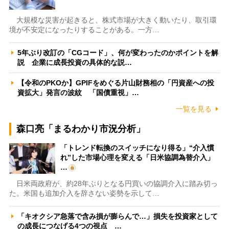
大規模な災害が起きると、株式市場が大きく動いたり、取引環
境が不安定になったりすることがある。一方…
5年ぶり改訂の「CGコード」、何が変わったのかポイントを解
説 企業に成長投資の具体的な説…
【令和のPKOか】GPIFをめぐる片山財務相の「円資産への投
資拡大」発言の波紋 「国債重視」…
一覧を見る
森口亮「まるわかり市況分析」
「トレンド転換のスイッチになり得る」“介入慣
れ”した市場心理を変える「日米協調為替介入」
…
日米両政府が、約28年ぶりとなる円買いの協調介入に踏み切っ
た。米国も追加介入を辞さない姿勢を示して…
「キオクシア急落で含み損が膨らんで…」損失を投資家として
の成長につなげる4つの視点 …