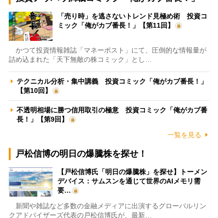
「売り時」を逃さないトレンド見極め術 投資コ
ミック「俺がカブ番長！」【第11回】
かつて投資情報雑誌「マネーポスト」にて、圧倒的な情報量が
詰め込まれた「天下無敵の株コミック」とし…
テクニカル分析・集中講義 投資コミック「俺がカブ番長！」
【第10回】
不透明相場に勝つ信用取引の極意 投資コミック「俺がカブ番
長！」【第9回】
一覧を見る
戸松信博の明日の爆騰株を探せ！
【戸松信博氏「明日の爆騰株」を探せ】トーメン
デバイス：サムスンを通じて世界のAIメモリ需
要…
新聞や雑誌など多数の金融メディアに出演するグローバルリン
クアドバイザーズ代表の戸松信博氏が、最新…