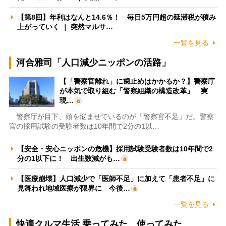
【第8回】年利はなんと14.6％！ 毎日5万円超の延滞税が積み
上がっていく ｜ 突然マルサ…
一覧を見る
河合雅司「人口減少ニッポンの活路」
【「警察官離れ」に歯止めはかかるか？】警察庁
が本気で取り組む「警察組織の構造改革」 実
現…
警察庁が目下、頭を悩ませているのが「警察官不足」だ。警察
官の採用試験の受験者数は10年間で2分の1以…
【安全・安心ニッポンの危機】採用試験受験者数は10年間で2
分の1以下に！ 出生数減がも…
【医療崩壊】人口減少で「医師不足」に加えて「患者不足」に
見舞われ地域医療が限界に 今後…
一覧を見る
快適クルマ生活 乗ってみた、使ってみた