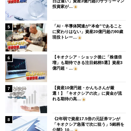
日は遠い」資産3億円超のサラリーマン
投資家が…
「AI・半導体関連が“本命”であること
5
に変わりはない」資産20億円超の90歳
現役トレー…
【キオクシア・ショック後に「株価倍
6
増」も期待できる注目銘柄5選】資産3
億円超・…
【資産10億円超・かんちさんが厳
7
選！】「キオクシアの次」に資金が流
れる期待の高…
《2年弱で資産17.5倍の元証券マンが
8
「キオクシア急落で次に狙う」5銘柄を
公開》10…