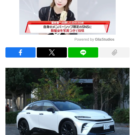
Powered by 
GliaStudios
Mute