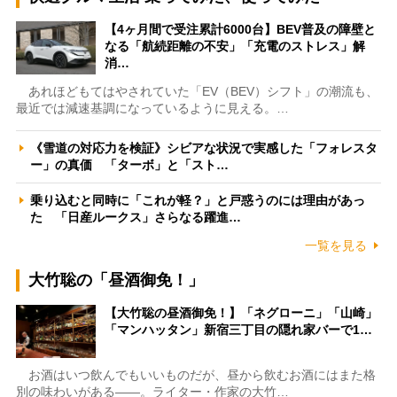
【4ヶ月間で受注累計6000台】BEV普及の障壁と
なる「航続距離の不安」「充電のストレス」解
消…
あれほどもてはやされていた「EV（BEV）シフト」の潮流も、
最近では減速基調になっているように見える。…
《雪道の対応力を検証》シビアな状況で実感した「フォレスタ
ー」の真価 「ターボ」と「スト…
乗り込むと同時に「これが軽？」と戸惑うのには理由があっ
た 「日産ルークス」さらなる躍進…
一覧を見る
大竹聡の「昼酒御免！」
【大竹聡の昼酒御免！】「ネグローニ」「山崎」
「マンハッタン」新宿三丁目の隠れ家バーで1…
お酒はいつ飲んでもいいものだが、昼から飲むお酒にはまた格
別の味わいがある――。ライター・作家の大竹…