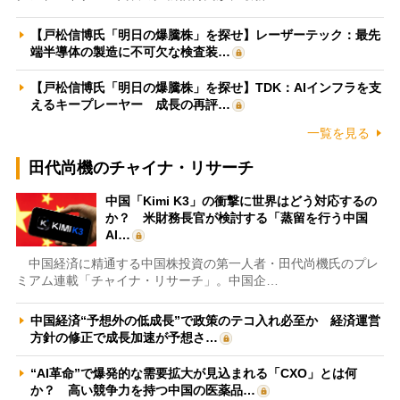
【戸松信博氏「明日の爆騰株」を探せ】レーザーテック：最先
端半導体の製造に不可欠な検査装…
【戸松信博氏「明日の爆騰株」を探せ】TDK：AIインフラを支
えるキープレーヤー 成長の再評…
一覧を見る
田代尚機のチャイナ・リサーチ
中国「Kimi K3」の衝撃に世界はどう対応するの
か？ 米財務長官が検討する「蒸留を行う中国
AI…
中国経済に精通する中国株投資の第一人者・田代尚機氏のプレ
ミアム連載「チャイナ・リサーチ」。中国企…
中国経済“予想外の低成長”で政策のテコ入れ必至か 経済運営
方針の修正で成長加速が予想さ…
“AI革命”で爆発的な需要拡大が見込まれる「CXO」とは何
か？ 高い競争力を持つ中国の医薬品…