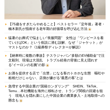
【75歳をすぎたらやめること】ベストセラー『定年後』著者・
楠木新氏が指南する老年期の好循環を呼び込む方法
猛暑のお葬式で悩ましい“喪服問題” 女性は「ワンピースを着
ていけばOK」という俗説に潜む誤解、なぜ「ジャケット」が
マストなのか？《1級葬祭ディレクターが解説》
【納車時に複数の事故】テスラジャパン“多額のEV補助金”で注
文殺到、現場は大混乱 トラブル続発の背後に見え隠れす
る“イーロンの右腕”の影
お酒を提供する店で「出禁」になる客のトホホな生態 嘔吐や
粗相だけじゃない、店側が嫌がる“最悪の客”とは
急増する中国企業の“国籍ロンダリング” SHEIN、TikTok、
Temu…本社機能を海外に移転させ、トランプ関税の回避を狙
う 現地人を隠れ蓑にした中国企業の農業参入・土地取得への
懸念も