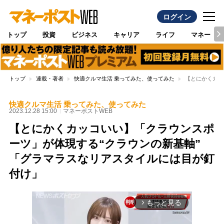
ログイン
トップ
投資
ビジネス
キャリア
ライフ
マネー
トップ
連載・著者
快適クルマ生活 乗ってみた、使ってみた
【とにかくカッ
快適クルマ生活 乗ってみた、使ってみた
2023.12.28 15:00
マネーポストWEB
【とにかくカッコいい】「クラウンスポ
ーツ」が体現する“クラウンの新基軸”
「グラマラスなリアスタイルには目が釘
付け」
もっと見る
arrow_forward_ios