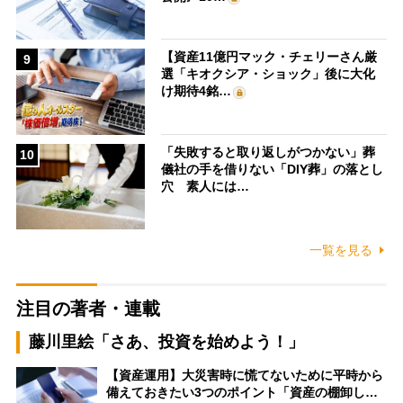
【資産11億円マック・チェリーさん厳
9
選「キオクシア・ショック」後に大化
け期待4銘…
「失敗すると取り返しがつかない」葬
10
儀社の手を借りない「DIY葬」の落とし
穴 素人には…
一覧を見る
注目の著者・連載
藤川里絵「さあ、投資を始めよう！」
【資産運用】大災害時に慌てないために平時から
備えておきたい3つのポイント「資産の棚卸し…