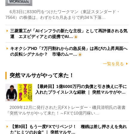
6月3日に8330円をつけたワークマン（東証スタンダード・
7564）の株価は、わずか1カ月あまりで約34％下落…
三菱重工が「AIインフラの新たな主役」として再評価される気
運 エヌビディアとの提携でAI…
キオクシアHD「7万円割れからの急反発」は再びの上昇局面へ
の反転シグナルか？ 市場のムー…
一覧を見る
突然マルサがやって来た！
【最終回】1億6000万円の負債と引き換えに手に
入れたプライスレスな経験 ｜ 突然マルサがや…
2009年12月に発行された元FXトレーダー・磯貝清明氏の著書
『突然マルサがやって来た！～FXで10億円稼い…
【第9回】もう一度FXでリベンジ！ 種銭は差し押さえを免れ
た”ヒミツのお金” ｜ 突然マルサ…