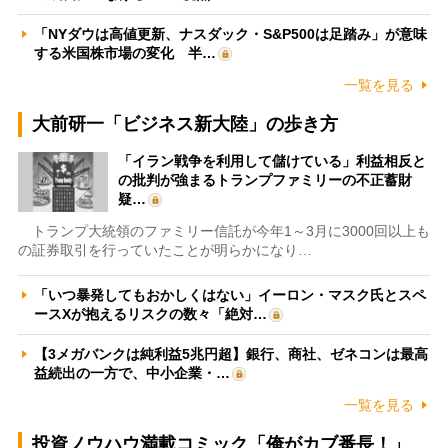
「NYダウは高値更新、ナスダック・S&P500は足踏み」が意味
する米国株市場の変化 半…
一覧を見る
大前研一「ビジネス新大陸」の歩き方
「イラン戦争を利用して儲けている」利益相反と
の批判が強まるトランプファミリーの不正蓄財
疑…
トランプ大統領のファミリー信託が今年1～3月に3000回以上も
の証券取引を行っていたことが明らかになり…
「いつ暴発してもおかしくはない」イーロン・マスク氏とスペ
ースXが抱えるリスクの数々「絶対…
【3メガバンクは純利益5兆円超】銀行、商社、ゼネコンは最高
益続出の一方で、中小企業・…
一覧を見る
投資ノウハウ満載コミック「俺がカブ番長！」