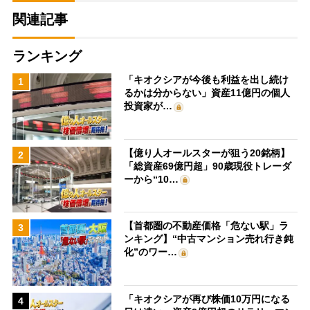
関連記事
ランキング
「キオクシアが今後も利益を出し続け
1
るかは分からない」資産11億円の個人
投資家が…
【億り人オールスターが狙う20銘柄】
2
「総資産69億円超」90歳現役トレーダ
ーから“10…
【首都圏の不動産価格「危ない駅」ラ
3
ンキング】“中古マンション売れ行き鈍
化”のワー…
「キオクシアが再び株価10万円になる
4