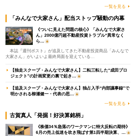
一覧を見る
「みんなで大家さん」配当ストップ騒動の内幕
《ついに見えた問題の核心》「みんなで大家さ
ん」2000億円超不動産投資トラブル“異常なく
ら…
本誌『週刊ポスト』が追及してきた不動産投資商品「みんなで
大家さん」がいよいよ最終局面を迎えている…
【独走スクープ・みんなで大家さん】二転三転した“成田プロ
ジェクト”の計画変更の裏で起き…
【追及スクープ・みんなで大家さん】独占入手“内部議事録”で
明かされる柳瀬健一・代表の思…
一覧を見る
古賀真人「発掘！好決算銘柄」
《株価34％急落のワークマンに特大反転の期待》
6月の売上低迷を吹き飛ばす第1四半期決算、…