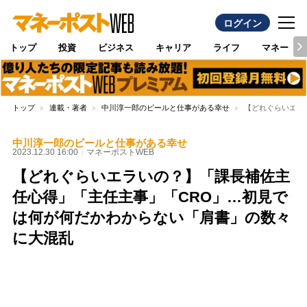
ログイン
トップ
投資
ビジネス
キャリア
ライフ
マネー
トップ
連載・著者
中川淳一郎のビールと仕事がある幸せ
【どれぐらいエラ
中川淳一郎のビールと仕事がある幸せ
2023.12.30 16:00
マネーポストWEB
【どれぐらいエラいの？】「課長補佐主
任心得」「主任主事」「CRO」…初見で
は何が何だかわからない「肩書」の数々
に大混乱
Loaded
:
95.43%
/
Unmute