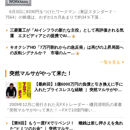
6月3日に8330円をつけたワークマン（東証スタンダード・
7564）の株価は、わずか1カ月あまりで約34％下落…
三菱重工が「AIインフラの新たな主役」として再評価される気
運 エヌビディアとの提携でAI…
キオクシアHD「7万円割れからの急反発」は再びの上昇局面へ
の反転シグナルか？ 市場のムー…
一覧を見る
突然マルサがやって来た！
【最終回】1億6000万円の負債と引き換えに手に
入れたプライスレスな経験 ｜ 突然マルサがや…
2009年12月に発行された元FXトレーダー・磯貝清明氏の著書
『突然マルサがやって来た！～FXで10億円稼い…
【第9回】もう一度FXでリベンジ！ 種銭は差し押さえを免れ
た”ヒミツのお金” ｜ 突然マルサ…