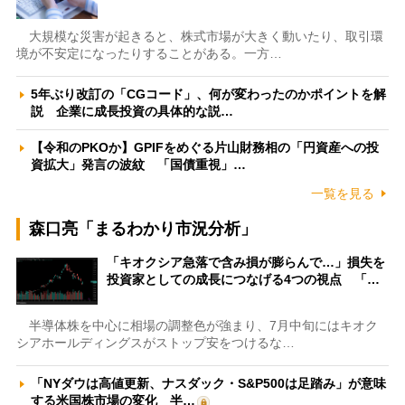
大規模な災害が起きると、株式市場が大きく動いたり、取引環
境が不安定になったりすることがある。一方…
5年ぶり改訂の「CGコード」、何が変わったのかポイントを解
説 企業に成長投資の具体的な説…
【令和のPKOか】GPIFをめぐる片山財務相の「円資産への投
資拡大」発言の波紋 「国債重視」…
一覧を見る
森口亮「まるわかり市況分析」
「キオクシア急落で含み損が膨らんで…」損失を
投資家としての成長につなげる4つの視点 「…
半導体株を中心に相場の調整色が強まり、7月中旬にはキオク
シアホールディングスがストップ安をつけるな…
「NYダウは高値更新、ナスダック・S&P500は足踏み」が意味
する米国株市場の変化 半…