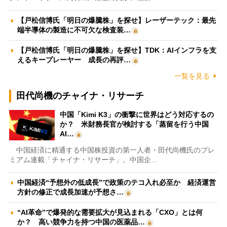
【戸松信博氏「明日の爆騰株」を探せ】レーザーテック：最先
端半導体の製造に不可欠な検査装…
【戸松信博氏「明日の爆騰株」を探せ】TDK：AIインフラを支
えるキープレーヤー 成長の再評…
一覧を見る
田代尚機のチャイナ・リサーチ
中国「Kimi K3」の衝撃に世界はどう対応するの
か？ 米財務長官が検討する「蒸留を行う中国
AI…
中国経済に精通する中国株投資の第一人者・田代尚機氏のプレ
ミアム連載「チャイナ・リサーチ」。中国企…
中国経済“予想外の低成長”で政策のテコ入れ必至か 経済運営
方針の修正で成長加速が予想さ…
“AI革命”で爆発的な需要拡大が見込まれる「CXO」とは何
か？ 高い競争力を持つ中国の医薬品…