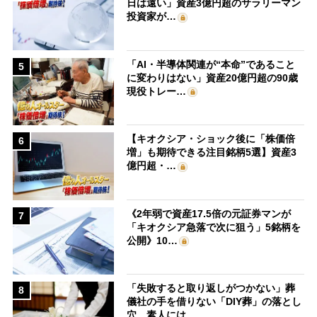
日は遠い」資産3億円超のサラリーマン
投資家が…
「AI・半導体関連が“本命”であること
5
に変わりはない」資産20億円超の90歳
現役トレー…
【キオクシア・ショック後に「株価倍
6
増」も期待できる注目銘柄5選】資産3
億円超・…
《2年弱で資産17.5倍の元証券マンが
7
「キオクシア急落で次に狙う」5銘柄を
公開》10…
「失敗すると取り返しがつかない」葬
8
儀社の手を借りない「DIY葬」の落とし
穴 素人には…