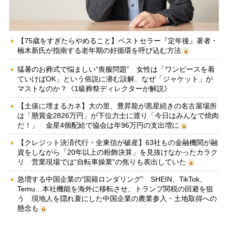
【75歳をすぎたらやめること】ベストセラー『定年後』著者・
楠木新氏が指南する老年期の好循環を呼び込む方法
猛暑のお葬式で悩ましい“喪服問題” 女性は「ワンピースを着
ていけばOK」という俗説に潜む誤解、なぜ「ジャケット」が
マストなのか？《1級葬祭ディレクターが解説》
【土俵に埋まるカネ】大の里、豊昇龍が黒星続きの名古屋場所
は「懸賞金2826万円」が下位力士に渡り「今日はみんなで焼肉
だ！」 金星4個配給で協会は年96万円の支出増に
【クレジット決済代行・全東信が破産】63社もの金融機関が融
資をしながら「20年以上の粉飾決算」を見抜けなかったカラク
リ 営業現場では“自転車操業”の焦りも表出していた
急増する中国企業の“国籍ロンダリング” SHEIN、TikTok、
Temu…本社機能を海外に移転させ、トランプ関税の回避を狙
う 現地人を隠れ蓑にした中国企業の農業参入・土地取得への
懸念も