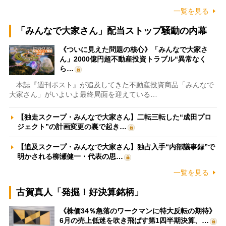
一覧を見る
「みんなで大家さん」配当ストップ騒動の内幕
《ついに見えた問題の核心》「みんなで大家さ
ん」2000億円超不動産投資トラブル“異常なく
ら…
本誌『週刊ポスト』が追及してきた不動産投資商品「みんなで
大家さん」がいよいよ最終局面を迎えている…
【独走スクープ・みんなで大家さん】二転三転した“成田プロ
ジェクト”の計画変更の裏で起き…
【追及スクープ・みんなで大家さん】独占入手“内部議事録”で
明かされる柳瀬健一・代表の思…
一覧を見る
古賀真人「発掘！好決算銘柄」
《株価34％急落のワークマンに特大反転の期待》
6月の売上低迷を吹き飛ばす第1四半期決算、…