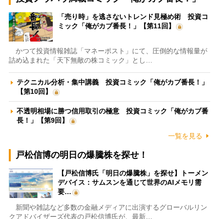
「売り時」を逃さないトレンド見極め術 投資コ
ミック「俺がカブ番長！」【第11回】
かつて投資情報雑誌「マネーポスト」にて、圧倒的な情報量が
詰め込まれた「天下無敵の株コミック」とし…
テクニカル分析・集中講義 投資コミック「俺がカブ番長！」
【第10回】
不透明相場に勝つ信用取引の極意 投資コミック「俺がカブ番
長！」【第9回】
一覧を見る
戸松信博の明日の爆騰株を探せ！
【戸松信博氏「明日の爆騰株」を探せ】トーメン
デバイス：サムスンを通じて世界のAIメモリ需
要…
新聞や雑誌など多数の金融メディアに出演するグローバルリン
クアドバイザーズ代表の戸松信博氏が、最新…