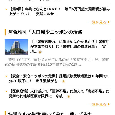
【第8回】年利はなんと14.6％！ 毎日5万円超の延滞税が積み
上がっていく ｜ 突然マルサ…
一覧を見る
河合雅司「人口減少ニッポンの活路」
【「警察官離れ」に歯止めはかかるか？】警察庁
が本気で取り組む「警察組織の構造改革」 実
現…
警察庁が目下、頭を悩ませているのが「警察官不足」だ。警察
官の採用試験の受験者数は10年間で2分の1以…
【安全・安心ニッポンの危機】採用試験受験者数は10年間で2
分の1以下に！ 出生数減がも…
【医療崩壊】人口減少で「医師不足」に加えて「患者不足」に
見舞われ地域医療が限界に 今後…
一覧を見る
快適クルマ生活 乗ってみた、使ってみた