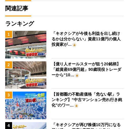
関連記事
ランキング
「キオクシアが今後も利益を出し続け
1
るかは分からない」資産11億円の個人
投資家が…
【億り人オールスターが狙う20銘柄】
2
「総資産69億円超」90歳現役トレーダ
ーから“10…
【首都圏の不動産価格「危ない駅」ラ
3
ンキング】“中古マンション売れ行き鈍
化”のワー…
「キオクシアが再び株価10万円になる
4