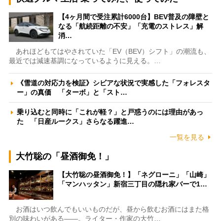
【4ヶ月間で受注累計6000台】BEV普及の障壁と
なる「航続距離の不安」「充電のストレス」解
消…
あれほどもてはやされていた「EV（BEV）シフト」の潮流も、
最近では減速基調になっているように見える。…
《雪道の対応力を検証》シビアな状況で実感した「フォレスタ
ー」の真価 「ターボ」と「スト…
乗り込むと同時に「これが軽？」と戸惑うのには理由があっ
た 「日産ルークス」さらなる躍進…
一覧を見る
大竹聡の「昼酒御免！」
【大竹聡の昼酒御免！】「ネグローニ」「山崎」
「マンハッタン」新宿三丁目の隠れ家バーで1…
お酒はいつ飲んでもいいものだが、昼から飲むお酒にはまた格
別の味わいがある――。ライター・作家の大竹…