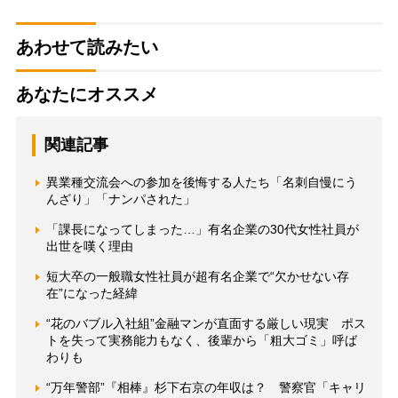
あわせて読みたい
あなたにオススメ
関連記事
異業種交流会への参加を後悔する人たち「名刺自慢にう
んざり」「ナンパされた」
「課長になってしまった…」有名企業の30代女性社員が
出世を嘆く理由
短大卒の一般職女性社員が超有名企業で“欠かせない存
在”になった経緯
“花のバブル入社組”金融マンが直面する厳しい現実 ポス
トを失って実務能力もなく、後輩から「粗大ゴミ」呼ば
わりも
“万年警部”『相棒』杉下右京の年収は？ 警察官「キャリ