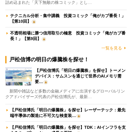
詰め込まれた「天下無敵の株コミック」とし…
テクニカル分析・集中講義 投資コミック「俺がカブ番長！」
【第10回】
不透明相場に勝つ信用取引の極意 投資コミック「俺がカブ番
長！」【第9回】
一覧を見る
戸松信博の明日の爆騰株を探せ！
【戸松信博氏「明日の爆騰株」を探せ】トーメン
デバイス：サムスンを通じて世界のAIメモリ需
要…
新聞や雑誌など多数の金融メディアに出演するグローバルリン
クアドバイザーズ代表の戸松信博氏が、最新…
【戸松信博氏「明日の爆騰株」を探せ】レーザーテック：最先
端半導体の製造に不可欠な検査装…
【戸松信博氏「明日の爆騰株」を探せ】TDK：AIインフラを支