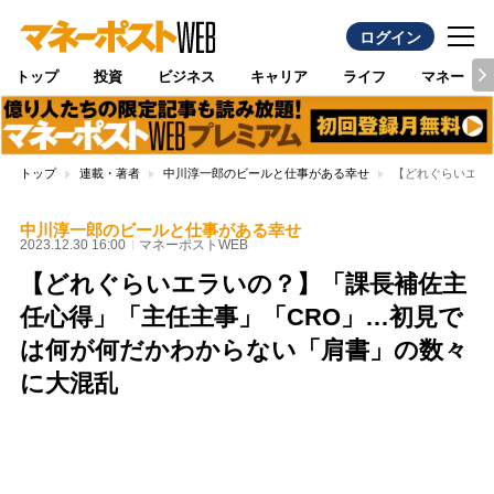
ログイン
トップ
投資
ビジネス
キャリア
ライフ
マネー
トップ
連載・著者
中川淳一郎のビールと仕事がある幸せ
【どれぐらいエラ
中川淳一郎のビールと仕事がある幸せ
2023.12.30 16:00
マネーポストWEB
【どれぐらいエラいの？】「課長補佐主
任心得」「主任主事」「CRO」…初見で
は何が何だかわからない「肩書」の数々
に大混乱
Loaded
:
100.00%
/
Unmute