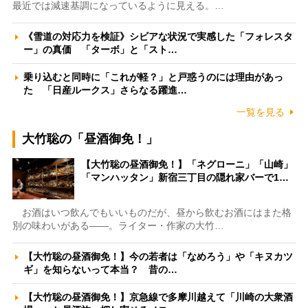
最近では減速基調になっているように見える。…
《雪道の対応力を検証》シビアな状況で実感した「フォレスタ
ー」の真価 「ターボ」と「スト…
乗り込むと同時に「これが軽？」と戸惑うのには理由があっ
た 「日産ルークス」さらなる躍進…
一覧を見る
大竹聡の「昼酒御免！」
【大竹聡の昼酒御免！】「ネグローニ」「山崎」
「マンハッタン」新宿三丁目の隠れ家バーで1…
お酒はいつ飲んでもいいものだが、昼から飲むお酒にはまた格
別の味わいがある――。ライター・作家の大竹…
【大竹聡の昼酒御免！】今の若者は「なめろう」や「キヌカツ
ギ」を知らないって本当？ 昔の…
【大竹聡の昼酒御免！】京急線で多摩川越えて「川崎の大衆酒