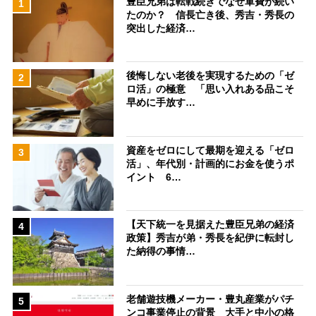
豊臣兄弟は転戦続きでなぜ軍費が続い
1
たのか？ 信長亡き後、秀吉・秀長の
突出した経済…
後悔しない老後を実現するための「ゼ
2
ロ活」の極意 「思い入れある品こそ
早めに手放す…
資産をゼロにして最期を迎える「ゼロ
3
活」、年代別・計画的にお金を使うポ
イント 6…
【天下統一を見据えた豊臣兄弟の経済
4
政策】秀吉が弟・秀長を紀伊に転封し
た納得の事情…
老舗遊技機メーカー・豊丸産業がパチ
5
ンコ事業停止の背景 大手と中小の格