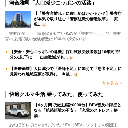
河合雅司「人口減少ニッポンの活路」
【「警察官離れ」に歯止めはかかるか？】警察庁
が本気で取り組む「警察組織の構造改革」 実
現…
警察庁が目下、頭を悩ませているのが「警察官不足」だ。警察
官の採用試験の受験者数は10年間で2分の1以…
【安全・安心ニッポンの危機】採用試験受験者数は10年間で2
分の1以下に！ 出生数減がも…
【医療崩壊】人口減少で「医師不足」に加えて「患者不足」に
見舞われ地域医療が限界に 今後…
一覧を見る
快適クルマ生活 乗ってみた、使ってみた
【4ヶ月間で受注累計6000台】BEV普及の障壁と
なる「航続距離の不安」「充電のストレス」解
消…
あれほどもてはやされていた「EV（BEV）シフト」の潮流も、