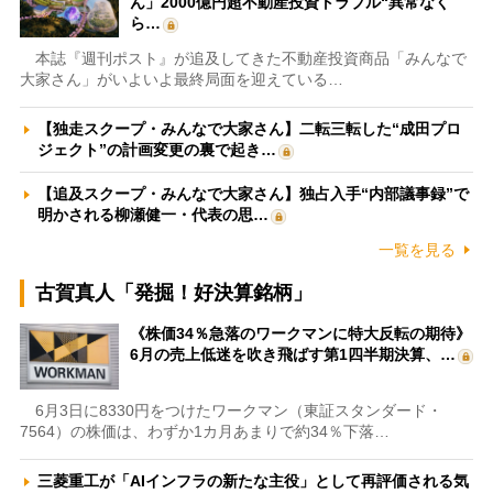
ん」2000億円超不動産投資トラブル“異常なく
ら…
本誌『週刊ポスト』が追及してきた不動産投資商品「みんなで
大家さん」がいよいよ最終局面を迎えている…
【独走スクープ・みんなで大家さん】二転三転した“成田プロ
ジェクト”の計画変更の裏で起き…
【追及スクープ・みんなで大家さん】独占入手“内部議事録”で
明かされる柳瀬健一・代表の思…
一覧を見る
古賀真人「発掘！好決算銘柄」
《株価34％急落のワークマンに特大反転の期待》
6月の売上低迷を吹き飛ばす第1四半期決算、…
6月3日に8330円をつけたワークマン（東証スタンダード・
7564）の株価は、わずか1カ月あまりで約34％下落…
三菱重工が「AIインフラの新たな主役」として再評価される気