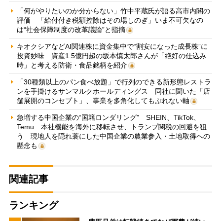
「何がやりたいのか分からない」竹中平蔵氏が語る高市内閣の
評価 「給付付き税額控除はその場しのぎ」いま不可欠なの
は“社会保障制度の改革議論”と指摘
キオクシアなどAI関連株に資金集中で“割安になった成長株”に
投資妙味 資産1.5億円超の坂本慎太郎さんが「絶好の仕込み
時」と考える防衛・食品銘柄を紹介
「30種類以上のパン食べ放題」で行列のできる新形態レストラ
ンを手掛けるサンマルクホールディングス 同社に聞いた「店
舗展開のコンセプト」、事業を多角化してもぶれない軸
急増する中国企業の“国籍ロンダリング” SHEIN、TikTok、
Temu…本社機能を海外に移転させ、トランプ関税の回避を狙
う 現地人を隠れ蓑にした中国企業の農業参入・土地取得への
懸念も
関連記事
ランキング