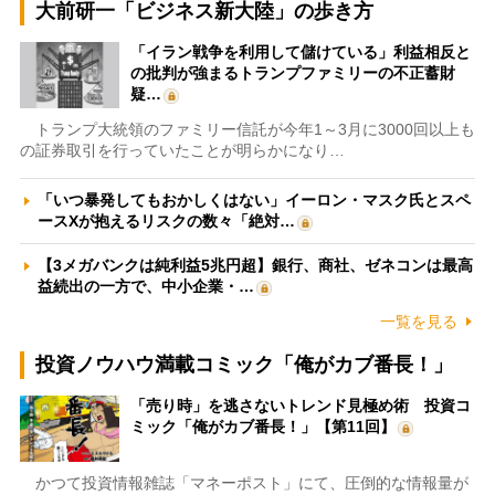
大前研一「ビジネス新大陸」の歩き方
「イラン戦争を利用して儲けている」利益相反と
の批判が強まるトランプファミリーの不正蓄財
疑…
トランプ大統領のファミリー信託が今年1～3月に3000回以上も
の証券取引を行っていたことが明らかになり…
「いつ暴発してもおかしくはない」イーロン・マスク氏とスペ
ースXが抱えるリスクの数々「絶対…
【3メガバンクは純利益5兆円超】銀行、商社、ゼネコンは最高
益続出の一方で、中小企業・…
一覧を見る
投資ノウハウ満載コミック「俺がカブ番長！」
「売り時」を逃さないトレンド見極め術 投資コ
ミック「俺がカブ番長！」【第11回】
かつて投資情報雑誌「マネーポスト」にて、圧倒的な情報量が