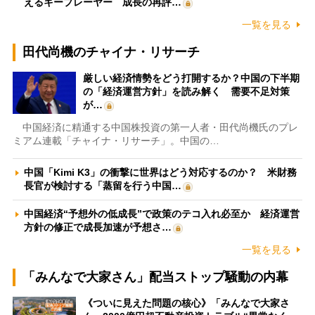
えるキープレーヤー 成長の再評…
一覧を見る
田代尚機のチャイナ・リサーチ
厳しい経済情勢をどう打開するか？中国の下半期
の「経済運営方針」を読み解く 需要不足対策
が…
中国経済に精通する中国株投資の第一人者・田代尚機氏のプレ
ミアム連載「チャイナ・リサーチ」。中国の…
中国「Kimi K3」の衝撃に世界はどう対応するのか？ 米財務
長官が検討する「蒸留を行う中国…
中国経済“予想外の低成長”で政策のテコ入れ必至か 経済運営
方針の修正で成長加速が予想さ…
一覧を見る
「みんなで大家さん」配当ストップ騒動の内幕
《ついに見えた問題の核心》「みんなで大家さ