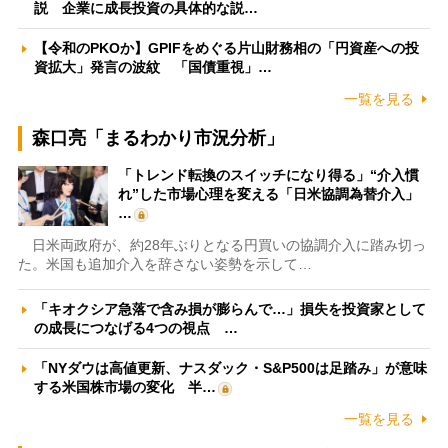
説 企業に成長投資の具体的な説…
【令和のPKOか】GPIFをめぐる片山財務相の「円資産への投
資拡大」発言の波紋 「国債重視」…
一覧を見る
森口亮「まるわかり市況分析」
「トレンド転換のスイッチになり得る」“介入慣
れ”した市場心理を変える「日米協調為替介入」
…
日米両政府が、約28年ぶりとなる円買いの協調介入に踏み切っ
た。米国も追加介入を辞さない姿勢を示して…
「キオクシア急落で含み損が膨らんで…」損失を投資家として
の成長につなげる4つの視点 …
「NYダウは高値更新、ナスダック・S&P500は足踏み」が意味
する米国株市場の変化 半…
一覧を見る