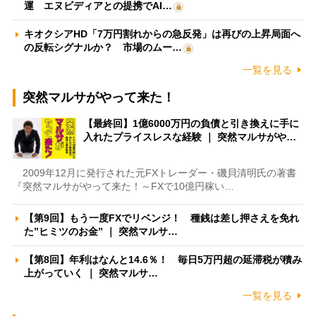
運 エヌビディアとの提携でAI…
キオクシアHD「7万円割れからの急反発」は再びの上昇局面へ
の反転シグナルか？ 市場のムー…
一覧を見る
突然マルサがやって来た！
【最終回】1億6000万円の負債と引き換えに手に
入れたプライスレスな経験 ｜ 突然マルサがや…
2009年12月に発行された元FXトレーダー・磯貝清明氏の著書
『突然マルサがやって来た！～FXで10億円稼い…
【第9回】もう一度FXでリベンジ！ 種銭は差し押さえを免れ
た”ヒミツのお金” ｜ 突然マルサ…
【第8回】年利はなんと14.6％！ 毎日5万円超の延滞税が積み
上がっていく ｜ 突然マルサ…
一覧を見る