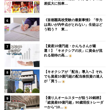
差拡大に拍車…
《首都圏高校受験の最新事情》「学力
6
は高いが内申点がとれない」生徒はど
う戦う？ 東…
【資産10億円超・かんちさんが厳
7
選！】「キオクシアの次」に資金が流
れる期待の高…
【キオクシアが「配当」導入へ】それ
8
でも資産10億円超の配当株投資の達人
が「買う…
【億り人オールスターが狙う20銘柄】
9
「総資産69億円超」90歳現役トレーダ
ーから“10…