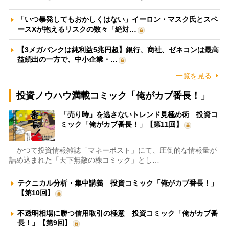
「いつ暴発してもおかしくはない」イーロン・マスク氏とスペ
ースXが抱えるリスクの数々「絶対…
【3メガバンクは純利益5兆円超】銀行、商社、ゼネコンは最高
益続出の一方で、中小企業・…
一覧を見る
投資ノウハウ満載コミック「俺がカブ番長！」
「売り時」を逃さないトレンド見極め術 投資コ
ミック「俺がカブ番長！」【第11回】
かつて投資情報雑誌「マネーポスト」にて、圧倒的な情報量が
詰め込まれた「天下無敵の株コミック」とし…
テクニカル分析・集中講義 投資コミック「俺がカブ番長！」
【第10回】
不透明相場に勝つ信用取引の極意 投資コミック「俺がカブ番
長！」【第9回】