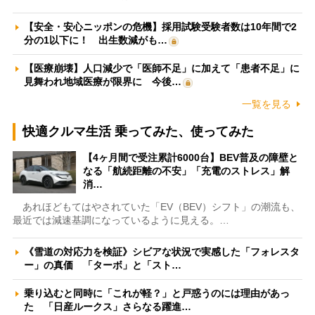
【安全・安心ニッポンの危機】採用試験受験者数は10年間で2
分の1以下に！ 出生数減がも…
【医療崩壊】人口減少で「医師不足」に加えて「患者不足」に
見舞われ地域医療が限界に 今後…
一覧を見る
快適クルマ生活 乗ってみた、使ってみた
【4ヶ月間で受注累計6000台】BEV普及の障壁と
なる「航続距離の不安」「充電のストレス」解
消…
あれほどもてはやされていた「EV（BEV）シフト」の潮流も、
最近では減速基調になっているように見える。…
《雪道の対応力を検証》シビアな状況で実感した「フォレスタ
ー」の真価 「ターボ」と「スト…
乗り込むと同時に「これが軽？」と戸惑うのには理由があっ
た 「日産ルークス」さらなる躍進…