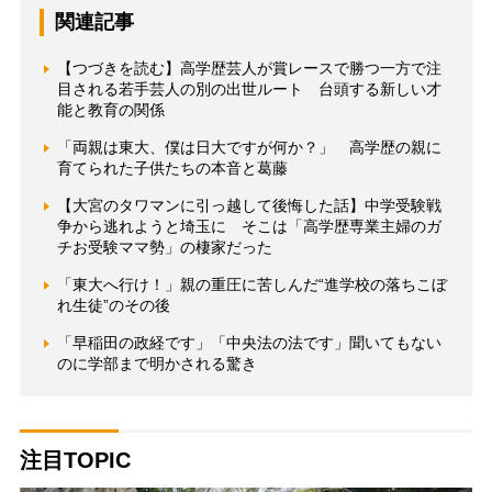
関連記事
【つづきを読む】高学歴芸人が賞レースで勝つ一方で注
目される若手芸人の別の出世ルート 台頭する新しい才
能と教育の関係
「両親は東大、僕は日大ですが何か？」 高学歴の親に
育てられた子供たちの本音と葛藤
【大宮のタワマンに引っ越して後悔した話】中学受験戦
争から逃れようと埼玉に そこは「高学歴専業主婦のガ
チお受験ママ勢」の棲家だった
「東大へ行け！」親の重圧に苦しんだ“進学校の落ちこぼ
れ生徒”のその後
「早稲田の政経です」「中央法の法です」聞いてもない
のに学部まで明かされる驚き
注目TOPIC