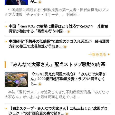
が…
中国経済に精通する中国株投資の第一人者・田代尚機氏のプレ
ミアム連載「チャイナ・リサーチ」。中国の…
中国「Kimi K3」の衝撃に世界はどう対応するのか？ 米財務
長官が検討する「蒸留を行う中国…
中国経済“予想外の低成長”で政策のテコ入れ必至か 経済運営
方針の修正で成長加速が予想さ…
一覧を見る
「みんなで大家さん」配当ストップ騒動の内幕
《ついに見えた問題の核心》「みんなで大家さ
ん」2000億円超不動産投資トラブル“異常なく
ら…
本誌『週刊ポスト』が追及してきた不動産投資商品「みんなで
大家さん」がいよいよ最終局面を迎えている…
【独走スクープ・みんなで大家さん】二転三転した“成田プロ
ジェクト”の計画変更の裏で起き…