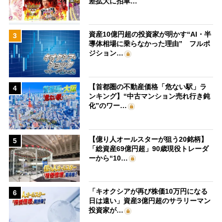
差拡大に拍車…
資産10億円超の投資家が明かす“AI・半
3
導体相場に乗らなかった理由” フルポ
ジション…
【首都圏の不動産価格「危ない駅」ラ
4
ンキング】“中古マンション売れ行き鈍
化”のワー…
【億り人オールスターが狙う20銘柄】
5
「総資産69億円超」90歳現役トレーダ
ーから“10…
「キオクシアが再び株価10万円になる
6
日は遠い」資産3億円超のサラリーマン
投資家が…