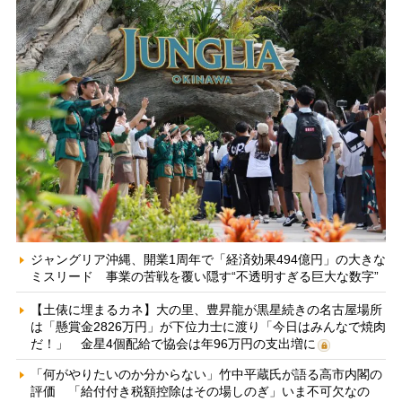
ジャングリア沖縄、開業1周年で「経済効果494億円」の大きな
ミスリード 事業の苦戦を覆い隠す“不透明すぎる巨大な数字”
【土俵に埋まるカネ】大の里、豊昇龍が黒星続きの名古屋場所
は「懸賞金2826万円」が下位力士に渡り「今日はみんなで焼肉
だ！」 金星4個配給で協会は年96万円の支出増に
「何がやりたいのか分からない」竹中平蔵氏が語る高市内閣の
評価 「給付付き税額控除はその場しのぎ」いま不可欠なの