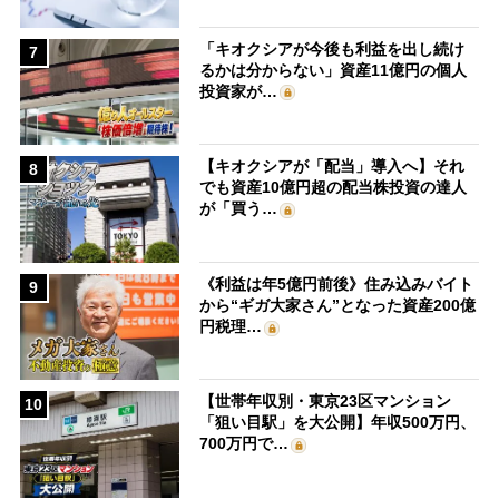
「キオクシアが今後も利益を出し続け
7
るかは分からない」資産11億円の個人
投資家が…
【キオクシアが「配当」導入へ】それ
8
でも資産10億円超の配当株投資の達人
が「買う…
《利益は年5億円前後》住み込みバイト
9
から“ギガ大家さん”となった資産200億
円税理…
【世帯年収別・東京23区マンション
10
「狙い目駅」を大公開】年収500万円、
700万円で…