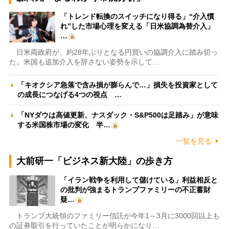
「トレンド転換のスイッチになり得る」“介入慣
れ”した市場心理を変える「日米協調為替介入」
…
日米両政府が、約28年ぶりとなる円買いの協調介入に踏み切っ
た。米国も追加介入を辞さない姿勢を示して…
「キオクシア急落で含み損が膨らんで…」損失を投資家として
の成長につなげる4つの視点 …
「NYダウは高値更新、ナスダック・S&P500は足踏み」が意味
する米国株市場の変化 半…
一覧を見る
大前研一「ビジネス新大陸」の歩き方
「イラン戦争を利用して儲けている」利益相反と
の批判が強まるトランプファミリーの不正蓄財
疑…
トランプ大統領のファミリー信託が今年1～3月に3000回以上も
の証券取引を行っていたことが明らかになり…