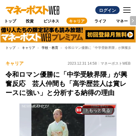
ログイン
トップ
投資
ビジネス
キャリア
ライフ
マネー
トップ
キャリア
学校・教育
令和ロマン優勝に「中学受験界隈」が興奮反応
キャリア
2023.12.31 14:58
マネーポストWEB
令和ロマン優勝に「中学受験界隈」が興
奮反応 芸人仲間も「高学歴芸人は賞レ
ースに強い」と分析する納得の理由
もっと見る
arrow_forward_ios