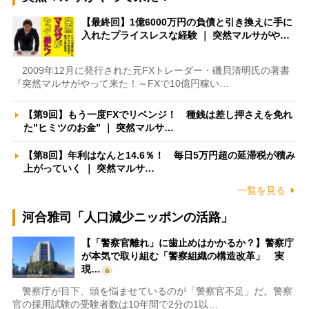
【最終回】1億6000万円の負債と引き換えに手に
入れたプライスレスな経験 ｜ 突然マルサがや…
2009年12月に発行された元FXトレーダー・磯貝清明氏の著書
『突然マルサがやって来た！～FXで10億円稼い…
【第9回】もう一度FXでリベンジ！ 種銭は差し押さえを免れ
た”ヒミツのお金” ｜ 突然マルサ…
【第8回】年利はなんと14.6％！ 毎日5万円超の延滞税が積み
上がっていく ｜ 突然マルサ…
一覧を見る
河合雅司「人口減少ニッポンの活路」
【「警察官離れ」に歯止めはかかるか？】警察庁
が本気で取り組む「警察組織の構造改革」 実
現…
警察庁が目下、頭を悩ませているのが「警察官不足」だ。警察
官の採用試験の受験者数は10年間で2分の1以…