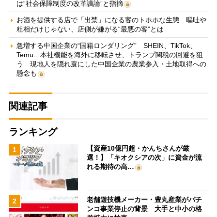
は“社会保障制度の改革議論”と指摘
お酒を提供する店で「出禁」になる客のトホホな生態 嘔吐や
粗相だけじゃない、店側が嫌がる“最悪の客”とは
急増する中国企業の“国籍ロンダリング” SHEIN、TikTok、
Temu…本社機能を海外に移転させ、トランプ関税の回避を狙
う 現地人を隠れ蓑にした中国企業の農業参入・土地取得への
懸念も
関連記事
ランキング
【資産10億円超・かんちさんが厳
1
選！】「キオクシアの次」に資金が流
れる期待の高…
老舗遊技機メーカー・豊丸産業がパチ
2
ンコ事業停止の背景 大手と中小の格