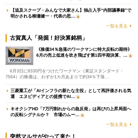
【追及スクープ・みんなで大家さん】独占入手“内部議事録”で
明かされる柳瀬健一・代表の思…
一覧を見る
古賀真人「発掘！好決算銘柄」
《株価34％急落のワークマンに特大反転の期待》
6月の売上低迷を吹き飛ばす第1四半期決算、…
6月3日に8330円をつけたワークマン（東証スタンダード・
7564）の株価は、わずか1カ月あまりで約34％下落…
三菱重工が「AIインフラの新たな主役」として再評価される気
運 エヌビディアとの提携でAI…
キオクシアHD「7万円割れからの急反発」は再びの上昇局面へ
の反転シグナルか？ 市場のムー…
一覧を見る
突然マルサがやって来た！