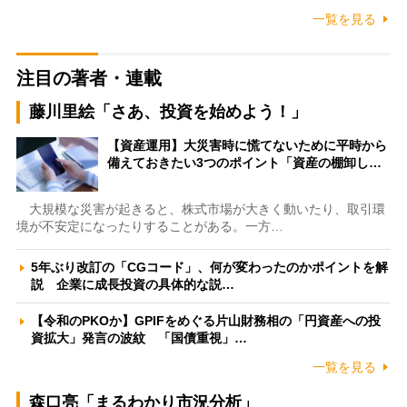
一覧を見る
注目の著者・連載
藤川里絵「さあ、投資を始めよう！」
【資産運用】大災害時に慌てないために平時から
備えておきたい3つのポイント「資産の棚卸し…
大規模な災害が起きると、株式市場が大きく動いたり、取引環
境が不安定になったりすることがある。一方…
5年ぶり改訂の「CGコード」、何が変わったのかポイントを解
説 企業に成長投資の具体的な説…
【令和のPKOか】GPIFをめぐる片山財務相の「円資産への投
資拡大」発言の波紋 「国債重視」…
一覧を見る
森口亮「まるわかり市況分析」