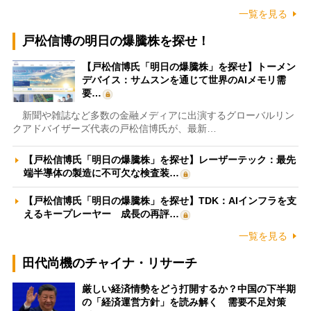
一覧を見る
戸松信博の明日の爆騰株を探せ！
【戸松信博氏「明日の爆騰株」を探せ】トーメン
デバイス：サムスンを通じて世界のAIメモリ需
要…
新聞や雑誌など多数の金融メディアに出演するグローバルリン
クアドバイザーズ代表の戸松信博氏が、最新…
【戸松信博氏「明日の爆騰株」を探せ】レーザーテック：最先
端半導体の製造に不可欠な検査装…
【戸松信博氏「明日の爆騰株」を探せ】TDK：AIインフラを支
えるキープレーヤー 成長の再評…
一覧を見る
田代尚機のチャイナ・リサーチ
厳しい経済情勢をどう打開するか？中国の下半期
の「経済運営方針」を読み解く 需要不足対策