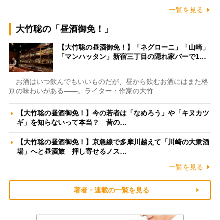
一覧を見る
大竹聡の「昼酒御免！」
【大竹聡の昼酒御免！】「ネグローニ」「山崎」
「マンハッタン」新宿三丁目の隠れ家バーで1…
お酒はいつ飲んでもいいものだが、昼から飲むお酒にはまた格
別の味わいがある――。ライター・作家の大竹…
【大竹聡の昼酒御免！】今の若者は「なめろう」や「キヌカツ
ギ」を知らないって本当？ 昔の…
【大竹聡の昼酒御免！】京急線で多摩川越えて「川崎の大衆酒
場」へと昼酒旅 押し寄せるノス…
一覧を見る
著者・連載の一覧を見る