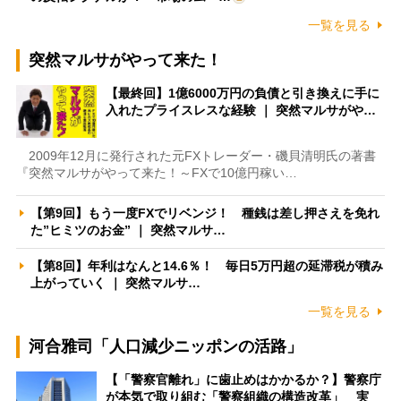
一覧を見る
突然マルサがやって来た！
【最終回】1億6000万円の負債と引き換えに手に
入れたプライスレスな経験 ｜ 突然マルサがや…
2009年12月に発行された元FXトレーダー・磯貝清明氏の著書
『突然マルサがやって来た！～FXで10億円稼い…
【第9回】もう一度FXでリベンジ！ 種銭は差し押さえを免れ
た”ヒミツのお金” ｜ 突然マルサ…
【第8回】年利はなんと14.6％！ 毎日5万円超の延滞税が積み
上がっていく ｜ 突然マルサ…
一覧を見る
河合雅司「人口減少ニッポンの活路」
【「警察官離れ」に歯止めはかかるか？】警察庁
が本気で取り組む「警察組織の構造改革」 実