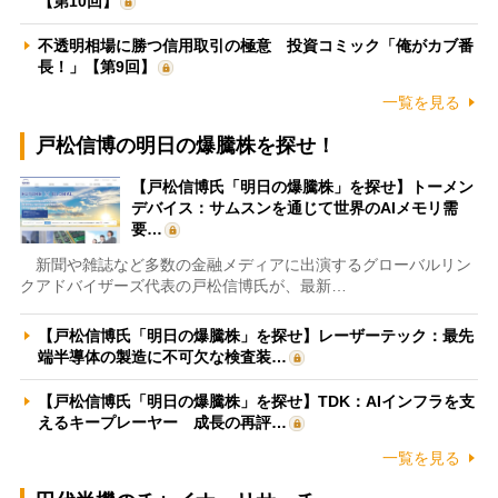
【第10回】
不透明相場に勝つ信用取引の極意 投資コミック「俺がカブ番
長！」【第9回】
一覧を見る
戸松信博の明日の爆騰株を探せ！
【戸松信博氏「明日の爆騰株」を探せ】トーメン
デバイス：サムスンを通じて世界のAIメモリ需
要…
新聞や雑誌など多数の金融メディアに出演するグローバルリン
クアドバイザーズ代表の戸松信博氏が、最新…
【戸松信博氏「明日の爆騰株」を探せ】レーザーテック：最先
端半導体の製造に不可欠な検査装…
【戸松信博氏「明日の爆騰株」を探せ】TDK：AIインフラを支
えるキープレーヤー 成長の再評…
一覧を見る