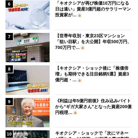
「キオクシアが再び株価10万円になる
6
日は遠い」資産3億円超のサラリーマン
投資家が…
【世帯年収別・東京23区マンション
7
「狙い目駅」を大公開】年収500万円、
700万円で…
【キオクシア・ショック後に「株価倍
8
増」も期待できる注目銘柄5選】資産3
億円超・…
《利益は年5億円前後》住み込みバイト
9
から“ギガ大家さん”となった資産200億
円税理…
キオクシア・ショックで「次にマネー
10