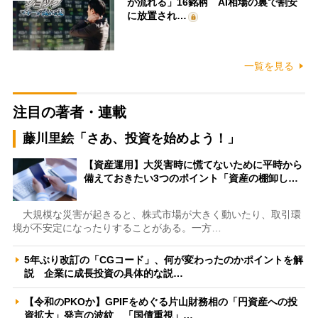
が流れる」16銘柄 AI相場の裏で割安
に放置され…
一覧を見る
注目の著者・連載
藤川里絵「さあ、投資を始めよう！」
【資産運用】大災害時に慌てないために平時から
備えておきたい3つのポイント「資産の棚卸し…
大規模な災害が起きると、株式市場が大きく動いたり、取引環
境が不安定になったりすることがある。一方…
5年ぶり改訂の「CGコード」、何が変わったのかポイントを解
説 企業に成長投資の具体的な説…
【令和のPKOか】GPIFをめぐる片山財務相の「円資産への投
資拡大」発言の波紋 「国債重視」…