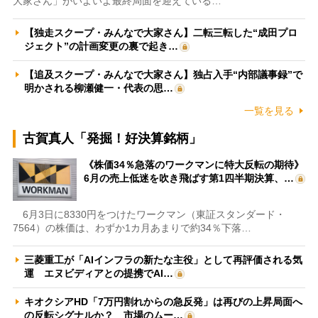
大家さん」がいよいよ最終局面を迎えている…
【独走スクープ・みんなで大家さん】二転三転した“成田プロ
ジェクト”の計画変更の裏で起き…
【追及スクープ・みんなで大家さん】独占入手“内部議事録”で
明かされる柳瀬健一・代表の思…
一覧を見る
古賀真人「発掘！好決算銘柄」
《株価34％急落のワークマンに特大反転の期待》
6月の売上低迷を吹き飛ばす第1四半期決算、…
6月3日に8330円をつけたワークマン（東証スタンダード・
7564）の株価は、わずか1カ月あまりで約34％下落…
三菱重工が「AIインフラの新たな主役」として再評価される気
運 エヌビディアとの提携でAI…
キオクシアHD「7万円割れからの急反発」は再びの上昇局面へ
の反転シグナルか？ 市場のムー…