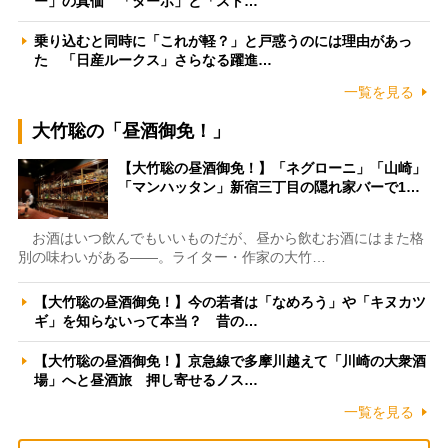
ー」の真価 「ターボ」と「スト…
乗り込むと同時に「これが軽？」と戸惑うのには理由があっ
た 「日産ルークス」さらなる躍進…
一覧を見る
大竹聡の「昼酒御免！」
【大竹聡の昼酒御免！】「ネグローニ」「山崎」
「マンハッタン」新宿三丁目の隠れ家バーで1…
お酒はいつ飲んでもいいものだが、昼から飲むお酒にはまた格
別の味わいがある――。ライター・作家の大竹…
【大竹聡の昼酒御免！】今の若者は「なめろう」や「キヌカツ
ギ」を知らないって本当？ 昔の…
【大竹聡の昼酒御免！】京急線で多摩川越えて「川崎の大衆酒
場」へと昼酒旅 押し寄せるノス…
一覧を見る