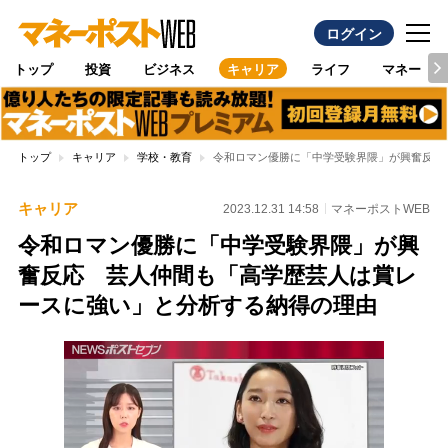
ログイン
トップ
投資
ビジネス
キャリア
ライフ
マネー
トップ
キャリア
学校・教育
令和ロマン優勝に「中学受験界隈」が興奮反応
キャリア
2023.12.31 14:58
マネーポストWEB
令和ロマン優勝に「中学受験界隈」が興
奮反応 芸人仲間も「高学歴芸人は賞レ
ースに強い」と分析する納得の理由