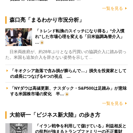
一覧を見る
森口亮「まるわかり市況分析」
「トレンド転換のスイッチになり得る」“介入慣
れ”した市場心理を変える「日米協調為替介入」
…
日米両政府が、約28年ぶりとなる円買いの協調介入に踏み切っ
た。米国も追加介入を辞さない姿勢を示して…
「キオクシア急落で含み損が膨らんで…」損失を投資家として
の成長につなげる4つの視点 …
「NYダウは高値更新、ナスダック・S&P500は足踏み」が意味
する米国株市場の変化 半…
一覧を見る
大前研一「ビジネス新大陸」の歩き方
「イラン戦争を利用して儲けている」利益相反と
の批判が強まるトランプファミリーの不正蓄財