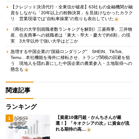
【クレジット決済代行・全東信が破産】63社もの金融機関が融
資をしながら「20年以上の粉飾決算」を見抜けなかったカラク
リ 営業現場では“自転車操業”の焦りも表出していた
《商社の大学別就職者数ランキングを解剖》三菱商事、三井物
産、住友商事への就職者は「東大・早大・慶大で約6割」の現
実 3大学以外で強い大学はどこか
急増する中国企業の“国籍ロンダリング” SHEIN、TikTok、
Temu…本社機能を海外に移転させ、トランプ関税の回避を狙
う 現地人を隠れ蓑にした中国企業の農業参入・土地取得への
懸念も
関連記事
ランキング
【資産10億円超・かんちさんが厳
1
選！】「キオクシアの次」に資金が流
れる期待の高…