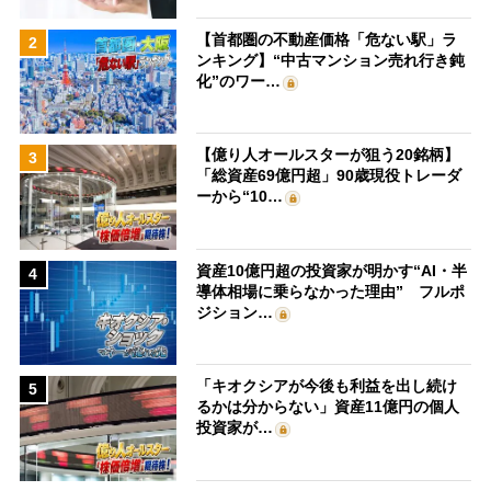
【首都圏の不動産価格「危ない駅」ラ
2
ンキング】“中古マンション売れ行き鈍
化”のワー…
【億り人オールスターが狙う20銘柄】
3
「総資産69億円超」90歳現役トレーダ
ーから“10…
資産10億円超の投資家が明かす“AI・半
4
導体相場に乗らなかった理由” フルポ
ジション…
「キオクシアが今後も利益を出し続け
5
るかは分からない」資産11億円の個人
投資家が…