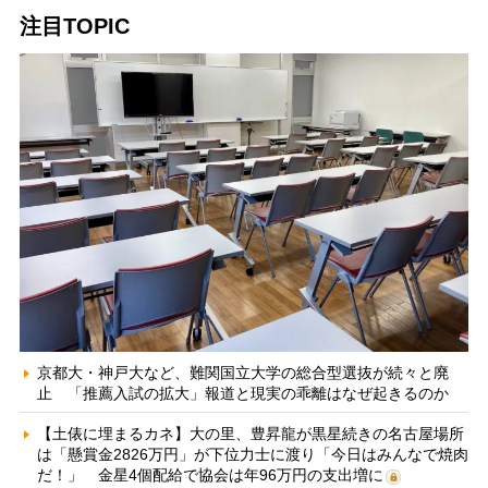
注目TOPIC
京都大・神戸大など、難関国立大学の総合型選抜が続々と廃
止 「推薦入試の拡大」報道と現実の乖離はなぜ起きるのか
【土俵に埋まるカネ】大の里、豊昇龍が黒星続きの名古屋場所
は「懸賞金2826万円」が下位力士に渡り「今日はみんなで焼肉
だ！」 金星4個配給で協会は年96万円の支出増に