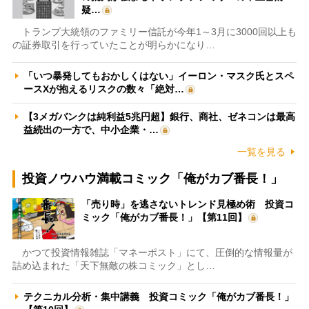
疑…
トランプ大統領のファミリー信託が今年1～3月に3000回以上も
の証券取引を行っていたことが明らかになり…
「いつ暴発してもおかしくはない」イーロン・マスク氏とスペ
ースXが抱えるリスクの数々「絶対…
【3メガバンクは純利益5兆円超】銀行、商社、ゼネコンは最高
益続出の一方で、中小企業・…
一覧を見る
投資ノウハウ満載コミック「俺がカブ番長！」
「売り時」を逃さないトレンド見極め術 投資コ
ミック「俺がカブ番長！」【第11回】
かつて投資情報雑誌「マネーポスト」にて、圧倒的な情報量が
詰め込まれた「天下無敵の株コミック」とし…
テクニカル分析・集中講義 投資コミック「俺がカブ番長！」