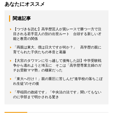
あなたにオススメ
関連記事
【つづきを読む】高学歴芸人が賞レースで勝つ一方で注
目される若手芸人の別の出世ルート 台頭する新しい才
能と教育の関係
「両親は東大、僕は日大ですが何か？」 高学歴の親に
育てられた子供たちの本音と葛藤
【大宮のタワマンに引っ越して後悔した話】中学受験戦
争から逃れようと埼玉に そこは「高学歴専業主婦のガ
チお受験ママ勢」の棲家だった
「東大へ行け！」親の重圧に苦しんだ“進学校の落ちこぼ
れ生徒”のその後
「早稲田の政経です」「中央法の法です」聞いてもない
のに学部まで明かされる驚き