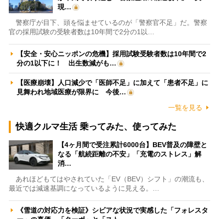
現…
警察庁が目下、頭を悩ませているのが「警察官不足」だ。警察
官の採用試験の受験者数は10年間で2分の1以…
【安全・安心ニッポンの危機】採用試験受験者数は10年間で2
分の1以下に！ 出生数減がも…
【医療崩壊】人口減少で「医師不足」に加えて「患者不足」に
見舞われ地域医療が限界に 今後…
一覧を見る
快適クルマ生活 乗ってみた、使ってみた
【4ヶ月間で受注累計6000台】BEV普及の障壁と
なる「航続距離の不安」「充電のストレス」解
消…
あれほどもてはやされていた「EV（BEV）シフト」の潮流も、
最近では減速基調になっているように見える。…
《雪道の対応力を検証》シビアな状況で実感した「フォレスタ