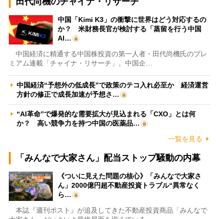
田代尚機のチャイナ・リサーチ
中国「Kimi K3」の衝撃に世界はどう対応するの
か？ 米財務長官が検討する「蒸留を行う中国
AI…
中国経済に精通する中国株投資の第一人者・田代尚機氏のプレ
ミアム連載「チャイナ・リサーチ」。中国企…
中国経済“予想外の低成長”で政策のテコ入れ必至か 経済運営
方針の修正で成長加速が予想さ…
“AI革命”で爆発的な需要拡大が見込まれる「CXO」とは何
か？ 高い競争力を持つ中国の医薬品…
一覧を見る
「みんなで大家さん」配当ストップ騒動の内幕
《ついに見えた問題の核心》「みんなで大家さ
ん」2000億円超不動産投資トラブル“異常なく
ら…
本誌『週刊ポスト』が追及してきた不動産投資商品「みんなで