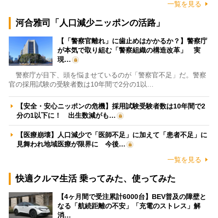
一覧を見る
河合雅司「人口減少ニッポンの活路」
【「警察官離れ」に歯止めはかかるか？】警察庁
が本気で取り組む「警察組織の構造改革」 実
現…
警察庁が目下、頭を悩ませているのが「警察官不足」だ。警察
官の採用試験の受験者数は10年間で2分の1以…
【安全・安心ニッポンの危機】採用試験受験者数は10年間で2
分の1以下に！ 出生数減がも…
【医療崩壊】人口減少で「医師不足」に加えて「患者不足」に
見舞われ地域医療が限界に 今後…
一覧を見る
快適クルマ生活 乗ってみた、使ってみた
【4ヶ月間で受注累計6000台】BEV普及の障壁と
なる「航続距離の不安」「充電のストレス」解
消…