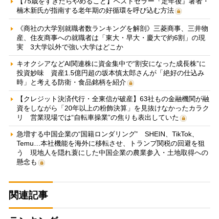
【75歳をすぎたらやめること】ベストセラー『定年後』著者・
楠木新氏が指南する老年期の好循環を呼び込む方法
《商社の大学別就職者数ランキングを解剖》三菱商事、三井物
産、住友商事への就職者は「東大・早大・慶大で約6割」の現
実 3大学以外で強い大学はどこか
キオクシアなどAI関連株に資金集中で“割安になった成長株”に
投資妙味 資産1.5億円超の坂本慎太郎さんが「絶好の仕込み
時」と考える防衛・食品銘柄を紹介
【クレジット決済代行・全東信が破産】63社もの金融機関が融
資をしながら「20年以上の粉飾決算」を見抜けなかったカラク
リ 営業現場では“自転車操業”の焦りも表出していた
急増する中国企業の“国籍ロンダリング” SHEIN、TikTok、
Temu…本社機能を海外に移転させ、トランプ関税の回避を狙
う 現地人を隠れ蓑にした中国企業の農業参入・土地取得への
懸念も
関連記事