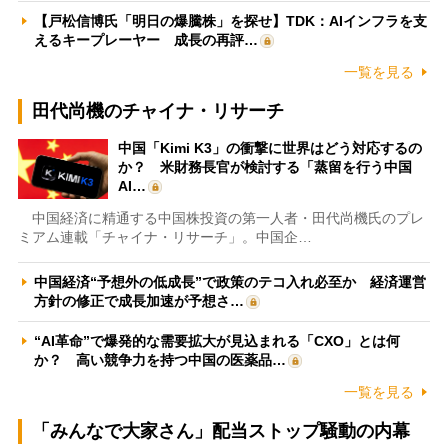
【戸松信博氏「明日の爆騰株」を探せ】TDK：AIインフラを支
えるキープレーヤー 成長の再評…
一覧を見る
田代尚機のチャイナ・リサーチ
中国「Kimi K3」の衝撃に世界はどう対応するの
か？ 米財務長官が検討する「蒸留を行う中国
AI…
中国経済に精通する中国株投資の第一人者・田代尚機氏のプレ
ミアム連載「チャイナ・リサーチ」。中国企…
中国経済“予想外の低成長”で政策のテコ入れ必至か 経済運営
方針の修正で成長加速が予想さ…
“AI革命”で爆発的な需要拡大が見込まれる「CXO」とは何
か？ 高い競争力を持つ中国の医薬品…
一覧を見る
「みんなで大家さん」配当ストップ騒動の内幕