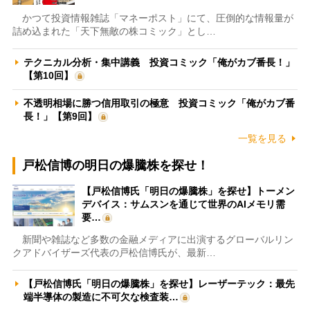
かつて投資情報雑誌「マネーポスト」にて、圧倒的な情報量が
詰め込まれた「天下無敵の株コミック」とし…
テクニカル分析・集中講義 投資コミック「俺がカブ番長！」
【第10回】
不透明相場に勝つ信用取引の極意 投資コミック「俺がカブ番
長！」【第9回】
一覧を見る
戸松信博の明日の爆騰株を探せ！
【戸松信博氏「明日の爆騰株」を探せ】トーメン
デバイス：サムスンを通じて世界のAIメモリ需
要…
新聞や雑誌など多数の金融メディアに出演するグローバルリン
クアドバイザーズ代表の戸松信博氏が、最新…
【戸松信博氏「明日の爆騰株」を探せ】レーザーテック：最先
端半導体の製造に不可欠な検査装…