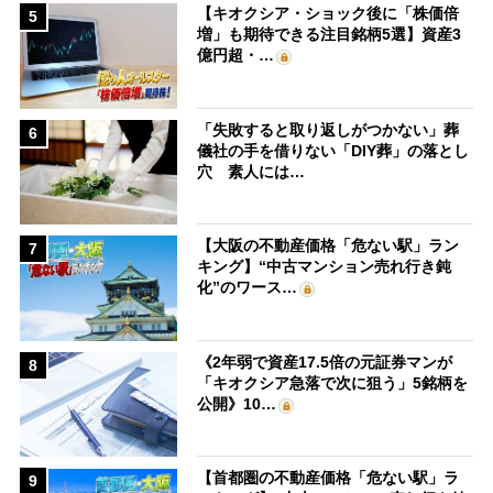
【キオクシア・ショック後に「株価倍
5
増」も期待できる注目銘柄5選】資産3
億円超・…
「失敗すると取り返しがつかない」葬
6
儀社の手を借りない「DIY葬」の落とし
穴 素人には…
【大阪の不動産価格「危ない駅」ラン
7
キング】“中古マンション売れ行き鈍
化”のワース…
《2年弱で資産17.5倍の元証券マンが
8
「キオクシア急落で次に狙う」5銘柄を
公開》10…
【首都圏の不動産価格「危ない駅」ラ
9