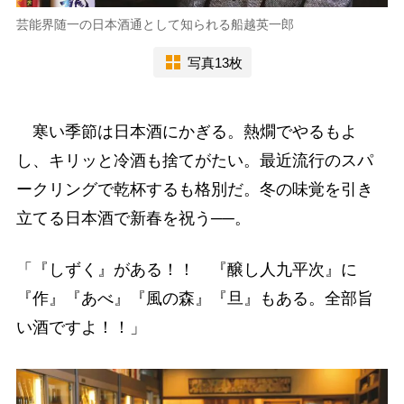
芸能界随一の日本酒通として知られる船越英一郎
写真13枚
寒い季節は日本酒にかぎる。熱燗でやるもよ
し、キリッと冷酒も捨てがたい。最近流行のスパ
ークリングで乾杯するも格別だ。冬の味覚を引き
立てる日本酒で新春を祝う──。
「『しずく』がある！！ 『醸し人九平次』に
『作』『あべ』『風の森』『旦』もある。全部旨
い酒ですよ！！」