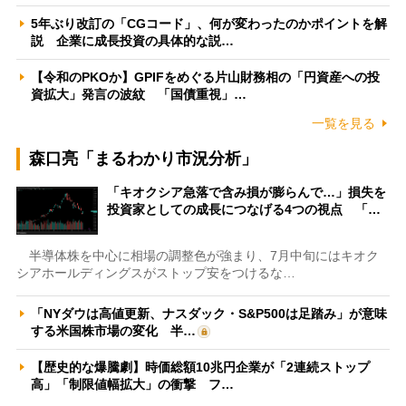
5年ぶり改訂の「CGコード」、何が変わったのかポイントを解
説 企業に成長投資の具体的な説…
【令和のPKOか】GPIFをめぐる片山財務相の「円資産への投
資拡大」発言の波紋 「国債重視」…
一覧を見る
森口亮「まるわかり市況分析」
「キオクシア急落で含み損が膨らんで…」損失を
投資家としての成長につなげる4つの視点 「…
半導体株を中心に相場の調整色が強まり、7月中旬にはキオク
シアホールディングスがストップ安をつけるな…
「NYダウは高値更新、ナスダック・S&P500は足踏み」が意味
する米国株市場の変化 半…
【歴史的な爆騰劇】時価総額10兆円企業が「2連続ストップ
高」「制限値幅拡大」の衝撃 フ…