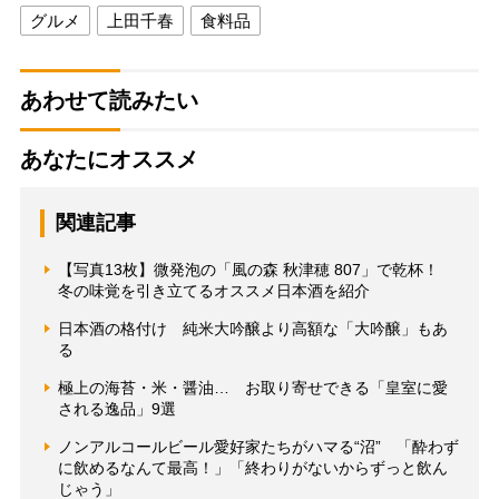
グルメ
上田千春
食料品
あわせて読みたい
あなたにオススメ
関連記事
【写真13枚】微発泡の「風の森 秋津穂 807」で乾杯！
冬の味覚を引き立てるオススメ日本酒を紹介
日本酒の格付け 純米大吟醸より高額な「大吟醸」もあ
る
極上の海苔・米・醤油… お取り寄せできる「皇室に愛
される逸品」9選
ノンアルコールビール愛好家たちがハマる“沼” 「酔わず
に飲めるなんて最高！」「終わりがないからずっと飲ん
じゃう」