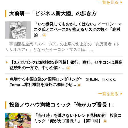
一覧を見る
大前研一「ビジネス新大陸」の歩き方
「いつ暴発してもおかしくはない」イーロン・マ
スク氏とスペースXが抱えるリスクの数々「絶対
的…
宇宙開発企業「スペースX」の上場で史上初の「兆万長者（ト
リリオネア）」となったイーロン・マスク氏。…
【3メガバンクは純利益5兆円超】銀行、商社、ゼネコンは最高
益続出の一方で、中小企業・…
急増する中国企業の“国籍ロンダリング” SHEIN、TikTok、
Temu…本社機能を海外に移転させ…
一覧を見る
投資ノウハウ満載コミック「俺がカブ番長！」
「売り時」を逃さないトレンド見極め術 投資コ
ミック「俺がカブ番長！」【第11回】