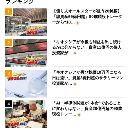
ランキング
【億り人オールスターが狙う20銘柄】
1
「総資産69億円超」90歳現役トレーダ
ーから“10…
「キオクシアが今後も利益を出し続け
2
るかは分からない」資産11億円の個人
投資家が…
「キオクシアが再び株価10万円になる
3
日は遠い」資産3億円超のサラリーマン
投資家が…
「AI・半導体関連が“本命”であること
4
に変わりはない」資産20億円超の90歳
現役トレー…