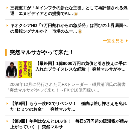
三菱重工が「AIインフラの新たな主役」として再評価される気
運 エヌビディアとの提携でAI…
キオクシアHD「7万円割れからの急反発」は再びの上昇局面へ
の反転シグナルか？ 市場のムー…
一覧を見る
突然マルサがやって来た！
【最終回】1億6000万円の負債と引き換えに手に
入れたプライスレスな経験 ｜ 突然マルサがや…
2009年12月に発行された元FXトレーダー・磯貝清明氏の著書
『突然マルサがやって来た！～FXで10億円稼い…
【第9回】もう一度FXでリベンジ！ 種銭は差し押さえを免れ
た”ヒミツのお金” ｜ 突然マルサ…
【第8回】年利はなんと14.6％！ 毎日5万円超の延滞税が積み
上がっていく ｜ 突然マルサ…