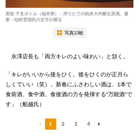
黒龍 干支ボトル（福井県）：搾りたての純米大吟醸生原酒。書
家・稲村雲洞氏の文字が躍る
写真13枚
永澤店長も「両方キレのよい味わい」と頷く。
「キレがいいから後をひく。後をひくのが正月ら
しくていい（笑）。新春にふさわしい酒は、1本で
食前酒、食中酒、食後酒の力を発揮する“万能酒”で
す」（船越氏）
1
2
3
4