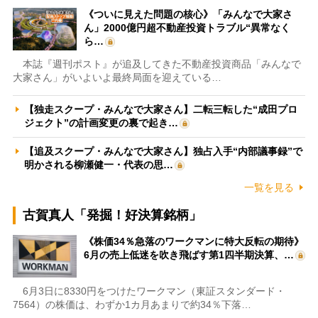
《ついに見えた問題の核心》「みんなで大家さ
ん」2000億円超不動産投資トラブル“異常なく
ら…
本誌『週刊ポスト』が追及してきた不動産投資商品「みんなで
大家さん」がいよいよ最終局面を迎えている…
【独走スクープ・みんなで大家さん】二転三転した“成田プロ
ジェクト”の計画変更の裏で起き…
【追及スクープ・みんなで大家さん】独占入手“内部議事録”で
明かされる柳瀬健一・代表の思…
一覧を見る
古賀真人「発掘！好決算銘柄」
《株価34％急落のワークマンに特大反転の期待》
6月の売上低迷を吹き飛ばす第1四半期決算、…
6月3日に8330円をつけたワークマン（東証スタンダード・
7564）の株価は、わずか1カ月あまりで約34％下落…