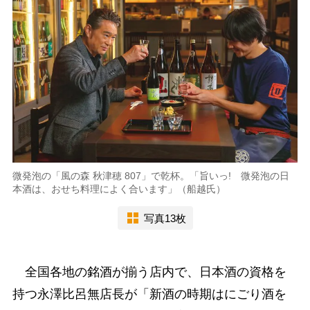
微発泡の「風の森 秋津穂 807」で乾杯。「旨いっ! 微発泡の日
本酒は、おせち料理によく合います」（船越氏）
写真13枚
全国各地の銘酒が揃う店内で、日本酒の資格を
持つ永澤比呂無店長が「新酒の時期はにごり酒を