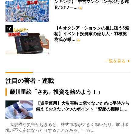
ンキング】“中古マンション売れ行き鈍
化”のワー…
【キオクシア・ショックの後に狙う5銘
10
柄】イベント投資家の億り人・羽根英
樹氏が厳…
一覧を見る
注目の著者・連載
藤川里絵「さあ、投資を始めよう！」
【資産運用】大災害時に慌てないために平時から
備えておきたい3つのポイント「資産の棚卸し…
大規模な災害が起きると、株式市場が大きく動いたり、取引環
境が不安定になったりすることがある。一方…