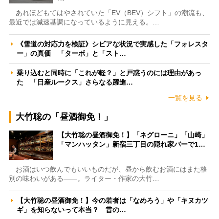
あれほどもてはやされていた「EV（BEV）シフト」の潮流も、
最近では減速基調になっているように見える。…
《雪道の対応力を検証》シビアな状況で実感した「フォレスタ
ー」の真価 「ターボ」と「スト…
乗り込むと同時に「これが軽？」と戸惑うのには理由があっ
た 「日産ルークス」さらなる躍進…
一覧を見る
大竹聡の「昼酒御免！」
【大竹聡の昼酒御免！】「ネグローニ」「山崎」
「マンハッタン」新宿三丁目の隠れ家バーで1…
お酒はいつ飲んでもいいものだが、昼から飲むお酒にはまた格
別の味わいがある――。ライター・作家の大竹…
【大竹聡の昼酒御免！】今の若者は「なめろう」や「キヌカツ
ギ」を知らないって本当？ 昔の…