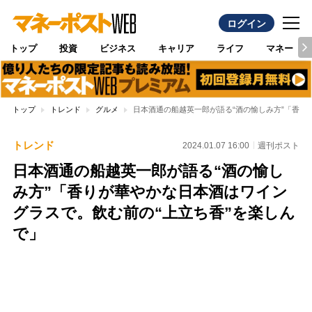
ログイン
トップ
投資
ビジネス
キャリア
ライフ
マネー
トップ
トレンド
グルメ
日本酒通の船越英一郎が語る“酒の愉しみ方”「香り
トレンド
2024.01.07 16:00
週刊ポスト
日本酒通の船越英一郎が語る“酒の愉し
み方”「香りが華やかな日本酒はワイン
グラスで。飲む前の“上立ち香”を楽しん
で」
Loaded
:
97.10%
/
Unmute