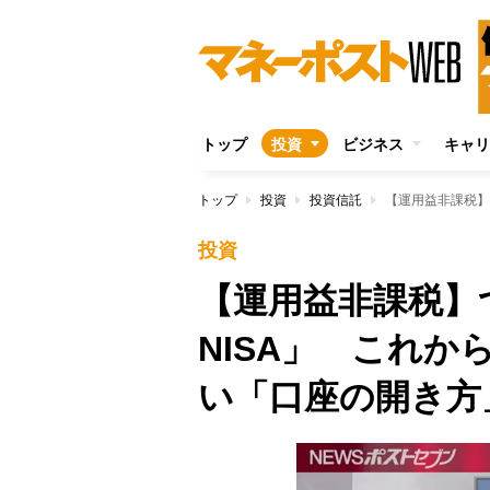
トップ
投資
ビジネス
キャリ
トップ
投資
投資信託
投資
【運用益非課税】
NISA」 これ
い「口座の開き方