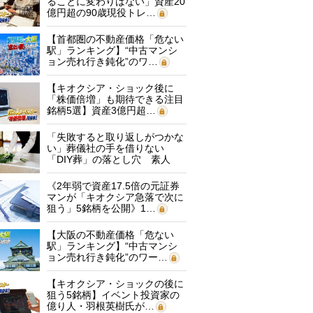
ることに変わりはない」資産20
億円超の90歳現役トレ…
【首都圏の不動産価格「危ない
駅」ランキング】“中古マンシ
ョン売れ行き鈍化”のワ…
【キオクシア・ショック後に
「株価倍増」も期待できる注目
銘柄5選】資産3億円超…
「失敗すると取り返しがつかな
い」葬儀社の手を借りない
「DIY葬」の落とし穴 素人
に…
《2年弱で資産17.5倍の元証券
マンが「キオクシア急落で次に
狙う」5銘柄を公開》1…
【大阪の不動産価格「危ない
駅」ランキング】“中古マンシ
ョン売れ行き鈍化”のワー…
【キオクシア・ショックの後に
狙う5銘柄】イベント投資家の
億り人・羽根英樹氏が…