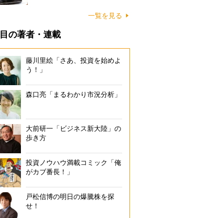
一覧を見る
目の著者・連載
藤川里絵「さあ、投資を始めよ
う！」
森口亮「まるわかり市況分析」
大前研一「ビジネス新大陸」の
歩き方
投資ノウハウ満載コミック「俺
がカブ番長！」
戸松信博の明日の爆騰株を探
せ！