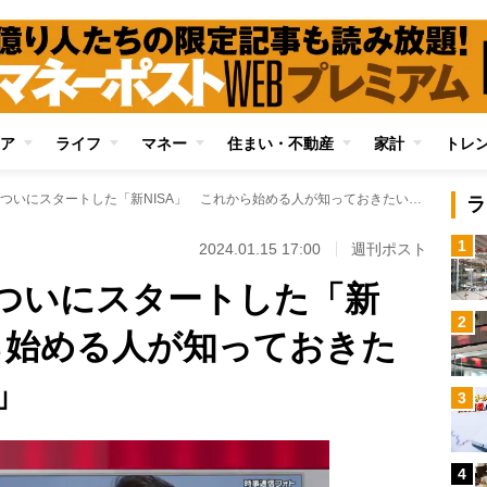
ア
ライフ
マネー
住まい・不動産
家計
トレ
【運用益非課税】ついにスタートした「新NISA」 これから始める人が知っておきたい「口座の開き方」
ラ
1
2024.01.15 17:00
週刊ポスト
ついにスタートした「新
2
から始める人が知っておきた
」
3
4