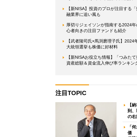
【新NISA】投資のプロが注目する
融業界に追い風も
厚切りジェイソンが指南する2024
心者向きの注目ファンドも紹介
【武者陵司氏×馬渕磨理子氏】202
大統領選挙も株価に好材料
【新NISAお役立ち情報】「つみた
資産総額＆資金流入伸び率ランキン
注目TOPIC
【納
到、
の右
「何
価 