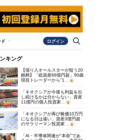
ンド
ログイン
ンキング
【億り人オールスターが狙う20
銘柄】「総資産69億円超」90歳
現役トレーダーから“1…
「キオクシアが今後も利益を出
し続けるかは分からない」資産
11億円の個人投資家…
「キオクシアが再び株価10万円
になる日は遠い」資産3億円超
のサラリーマン投資家…
「AI・半導体関連が“本命”であ