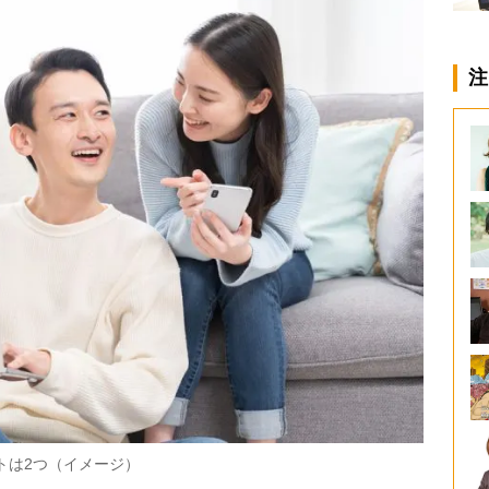
注
トは2つ（イメージ）