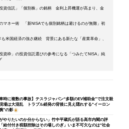
「投資信託」「個別株」の銘柄 金利上昇機運が高まり、金
年のマネー術 「新NISAでも個別銘柄は避けるのが無難」初
4年も米国経済の強さ継続 背景にある新たな「産業革命」、
て投資枠」の投資信託選びの参考になる「つみたてNISA」純
グ
車時に複数の事故】テスラジャパン“多額のEV補助金”で注文殺
現場は大混乱 トラブル続発の背後に見え隠れする“イーロン
腕”の影
がやりたいのか分からない」竹中平蔵氏が語る高市内閣の評
「給付付き税額控除はその場しのぎ」いま不可欠なのは“社会