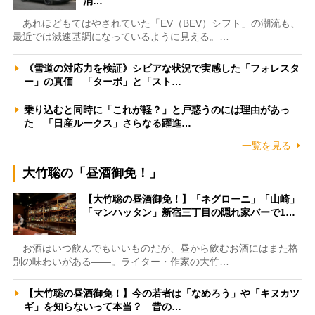
消…
あれほどもてはやされていた「EV（BEV）シフト」の潮流も、
最近では減速基調になっているように見える。…
《雪道の対応力を検証》シビアな状況で実感した「フォレスタ
ー」の真価 「ターボ」と「スト…
乗り込むと同時に「これが軽？」と戸惑うのには理由があっ
た 「日産ルークス」さらなる躍進…
一覧を見る
大竹聡の「昼酒御免！」
【大竹聡の昼酒御免！】「ネグローニ」「山崎」
「マンハッタン」新宿三丁目の隠れ家バーで1…
お酒はいつ飲んでもいいものだが、昼から飲むお酒にはまた格
別の味わいがある――。ライター・作家の大竹…
【大竹聡の昼酒御免！】今の若者は「なめろう」や「キヌカツ
ギ」を知らないって本当？ 昔の…