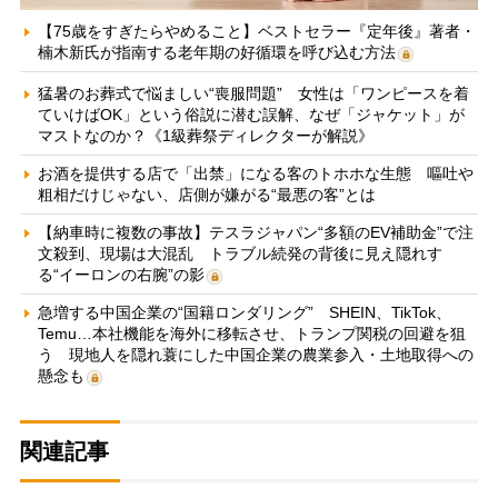
【75歳をすぎたらやめること】ベストセラー『定年後』著者・
楠木新氏が指南する老年期の好循環を呼び込む方法
猛暑のお葬式で悩ましい“喪服問題” 女性は「ワンピースを着
ていけばOK」という俗説に潜む誤解、なぜ「ジャケット」が
マストなのか？《1級葬祭ディレクターが解説》
お酒を提供する店で「出禁」になる客のトホホな生態 嘔吐や
粗相だけじゃない、店側が嫌がる“最悪の客”とは
【納車時に複数の事故】テスラジャパン“多額のEV補助金”で注
文殺到、現場は大混乱 トラブル続発の背後に見え隠れす
る“イーロンの右腕”の影
急増する中国企業の“国籍ロンダリング” SHEIN、TikTok、
Temu…本社機能を海外に移転させ、トランプ関税の回避を狙
う 現地人を隠れ蓑にした中国企業の農業参入・土地取得への
懸念も
関連記事