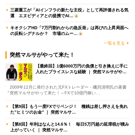
三菱重工が「AIインフラの新たな主役」として再評価される気
運 エヌビディアとの提携でAI…
キオクシアHD「7万円割れからの急反発」は再びの上昇局面へ
の反転シグナルか？ 市場のムー…
一覧を見る
突然マルサがやって来た！
【最終回】1億6000万円の負債と引き換えに手に
入れたプライスレスな経験 ｜ 突然マルサがや…
2009年12月に発行された元FXトレーダー・磯貝清明氏の著書
『突然マルサがやって来た！～FXで10億円稼い…
【第9回】もう一度FXでリベンジ！ 種銭は差し押さえを免れ
た”ヒミツのお金” ｜ 突然マルサ…
【第8回】年利はなんと14.6％！ 毎日5万円超の延滞税が積み
上がっていく ｜ 突然マルサ…