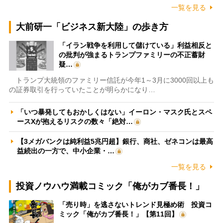
一覧を見る
大前研一「ビジネス新大陸」の歩き方
「イラン戦争を利用して儲けている」利益相反と
の批判が強まるトランプファミリーの不正蓄財
疑…
トランプ大統領のファミリー信託が今年1～3月に3000回以上も
の証券取引を行っていたことが明らかになり…
「いつ暴発してもおかしくはない」イーロン・マスク氏とスペ
ースXが抱えるリスクの数々「絶対…
【3メガバンクは純利益5兆円超】銀行、商社、ゼネコンは最高
益続出の一方で、中小企業・…
一覧を見る
投資ノウハウ満載コミック「俺がカブ番長！」
「売り時」を逃さないトレンド見極め術 投資コ
ミック「俺がカブ番長！」【第11回】