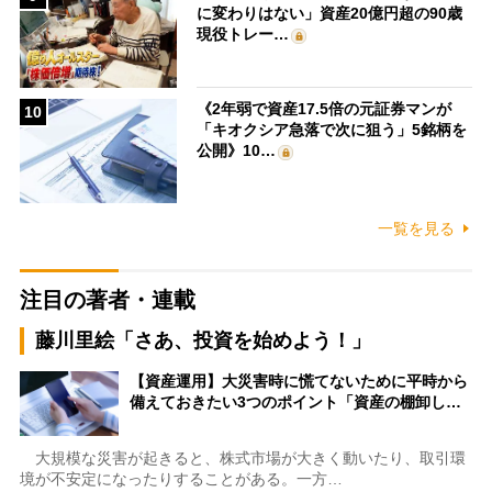
に変わりはない」資産20億円超の90歳
現役トレー…
《2年弱で資産17.5倍の元証券マンが
10
「キオクシア急落で次に狙う」5銘柄を
公開》10…
一覧を見る
注目の著者・連載
藤川里絵「さあ、投資を始めよう！」
【資産運用】大災害時に慌てないために平時から
備えておきたい3つのポイント「資産の棚卸し…
大規模な災害が起きると、株式市場が大きく動いたり、取引環
境が不安定になったりすることがある。一方…