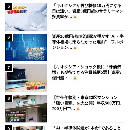
「キオクシアが再び株価10万円になる
5
日は遠い」資産3億円超のサラリーマン
投資家が…
資産10億円超の投資家が明かす“AI・半
6
導体相場に乗らなかった理由” フルポ
ジション…
【キオクシア・ショック後に「株価倍
7
増」も期待できる注目銘柄5選】資産3
億円超・…
【世帯年収別・東京23区マンション
8
「狙い目駅」を大公開】年収500万円、
700万円で…
「AI・半導体関連が“本命”であること
9