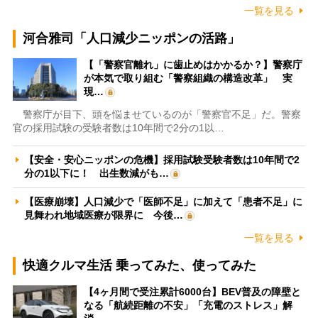
一覧を見る
河合雅司「人口減少ニッポンの活路」
【「警察官離れ」に歯止めはかかるか？】警察庁
が本気で取り組む「警察組織の構造改革」 実
現…
警察庁が目下、頭を悩ませているのが「警察官不足」だ。警察
官の採用試験の受験者数は10年間で2分の1以…
【安全・安心ニッポンの危機】採用試験受験者数は10年間で2
分の1以下に！ 出生数減がも…
【医療崩壊】人口減少で「医師不足」に加えて「患者不足」に
見舞われ地域医療が限界に 今後…
一覧を見る
快適クルマ生活 乗ってみた、使ってみた
【4ヶ月間で受注累計6000台】BEV普及の障壁と
なる「航続距離の不安」「充電のストレス」解