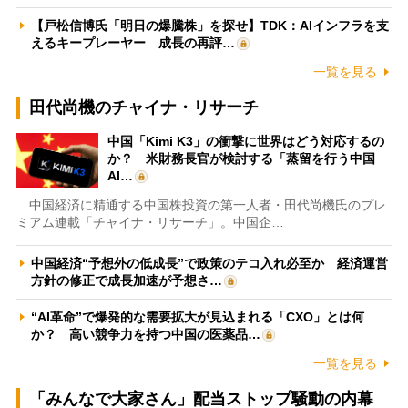
【戸松信博氏「明日の爆騰株」を探せ】TDK：AIインフラを支
えるキープレーヤー 成長の再評…
一覧を見る
田代尚機のチャイナ・リサーチ
中国「Kimi K3」の衝撃に世界はどう対応するの
か？ 米財務長官が検討する「蒸留を行う中国
AI…
中国経済に精通する中国株投資の第一人者・田代尚機氏のプレ
ミアム連載「チャイナ・リサーチ」。中国企…
中国経済“予想外の低成長”で政策のテコ入れ必至か 経済運営
方針の修正で成長加速が予想さ…
“AI革命”で爆発的な需要拡大が見込まれる「CXO」とは何
か？ 高い競争力を持つ中国の医薬品…
一覧を見る
「みんなで大家さん」配当ストップ騒動の内幕