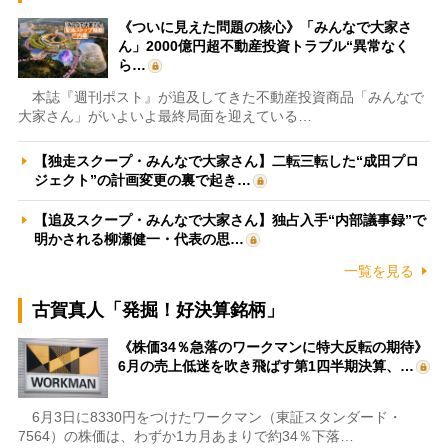
《ついに見えた問題の核心》「みんなで大家さ
ん」2000億円超不動産投資トラブル“異常なく
ら…
本誌『週刊ポスト』が追及してきた不動産投資商品「みんなで
大家さん」がいよいよ最終局面を迎えている…
【独走スクープ・みんなで大家さん】二転三転した“成田プロ
ジェクト”の計画変更の裏で起き…
【追及スクープ・みんなで大家さん】独占入手“内部議事録”で
明かされる柳瀬健一・代表の思…
一覧を見る
古賀真人「発掘！好決算銘柄」
《株価34％急落のワークマンに特大反転の期待》
6月の売上低迷を吹き飛ばす第1四半期決算、…
6月3日に8330円をつけたワークマン（東証スタンダード・
7564）の株価は、わずか1カ月あまりで約34％下落…