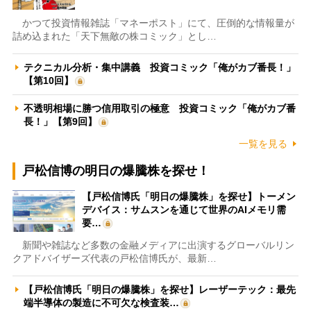
かつて投資情報雑誌「マネーポスト」にて、圧倒的な情報量が
詰め込まれた「天下無敵の株コミック」とし…
テクニカル分析・集中講義 投資コミック「俺がカブ番長！」
【第10回】
不透明相場に勝つ信用取引の極意 投資コミック「俺がカブ番
長！」【第9回】
一覧を見る
戸松信博の明日の爆騰株を探せ！
【戸松信博氏「明日の爆騰株」を探せ】トーメン
デバイス：サムスンを通じて世界のAIメモリ需
要…
新聞や雑誌など多数の金融メディアに出演するグローバルリン
クアドバイザーズ代表の戸松信博氏が、最新…
【戸松信博氏「明日の爆騰株」を探せ】レーザーテック：最先
端半導体の製造に不可欠な検査装…