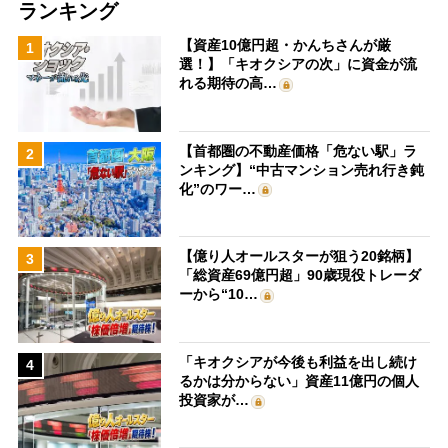
ランキング
【資産10億円超・かんちさんが厳
1
選！】「キオクシアの次」に資金が流
れる期待の高…
【首都圏の不動産価格「危ない駅」ラ
2
ンキング】“中古マンション売れ行き鈍
化”のワー…
【億り人オールスターが狙う20銘柄】
3
「総資産69億円超」90歳現役トレーダ
ーから“10…
「キオクシアが今後も利益を出し続け
4
るかは分からない」資産11億円の個人
投資家が…