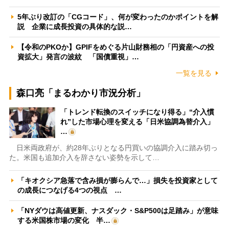
5年ぶり改訂の「CGコード」、何が変わったのかポイントを解
説 企業に成長投資の具体的な説…
【令和のPKOか】GPIFをめぐる片山財務相の「円資産への投
資拡大」発言の波紋 「国債重視」…
一覧を見る
森口亮「まるわかり市況分析」
「トレンド転換のスイッチになり得る」“介入慣
れ”した市場心理を変える「日米協調為替介入」
…
日米両政府が、約28年ぶりとなる円買いの協調介入に踏み切っ
た。米国も追加介入を辞さない姿勢を示して…
「キオクシア急落で含み損が膨らんで…」損失を投資家として
の成長につなげる4つの視点 …
「NYダウは高値更新、ナスダック・S&P500は足踏み」が意味
する米国株市場の変化 半…