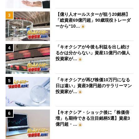
【億り人オールスターが狙う20銘柄】
3
「総資産69億円超」90歳現役トレーダ
ーから“10…
「キオクシアが今後も利益を出し続け
4
るかは分からない」資産11億円の個人
投資家が…
「キオクシアが再び株価10万円になる
5
日は遠い」資産3億円超のサラリーマン
投資家が…
【キオクシア・ショック後に「株価倍
6
増」も期待できる注目銘柄5選】資産3
億円超・…