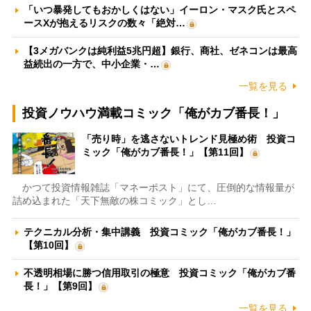
「いつ暴発してもおかしくはない」イーロン・マスク氏とスペ
ースXが抱えるリスクの数々「絶対…
【3メガバンクは純利益5兆円超】銀行、商社、ゼネコンは最高
益続出の一方で、中小企業・…
一覧を見る
投資ノウハウ満載コミック「俺がカブ番長！」
「売り時」を逃さないトレンド見極め術 投資コ
ミック「俺がカブ番長！」【第11回】
かつて投資情報雑誌「マネーポスト」にて、圧倒的な情報量が
詰め込まれた「天下無敵の株コミック」とし…
テクニカル分析・集中講義 投資コミック「俺がカブ番長！」
【第10回】
不透明相場に勝つ信用取引の極意 投資コミック「俺がカブ番
長！」【第9回】
一覧を見る