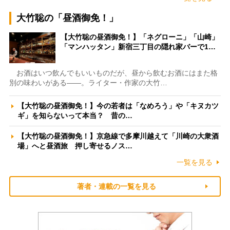
大竹聡の「昼酒御免！」
【大竹聡の昼酒御免！】「ネグローニ」「山崎」
「マンハッタン」新宿三丁目の隠れ家バーで1…
お酒はいつ飲んでもいいものだが、昼から飲むお酒にはまた格
別の味わいがある――。ライター・作家の大竹…
【大竹聡の昼酒御免！】今の若者は「なめろう」や「キヌカツ
ギ」を知らないって本当？ 昔の…
【大竹聡の昼酒御免！】京急線で多摩川越えて「川崎の大衆酒
場」へと昼酒旅 押し寄せるノス…
一覧を見る
著者・連載の一覧を見る