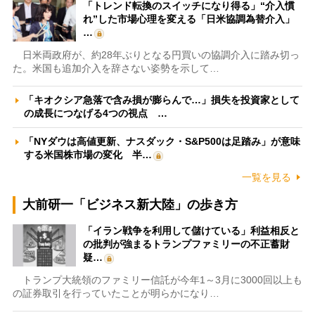
「トレンド転換のスイッチになり得る」“介入慣
れ”した市場心理を変える「日米協調為替介入」
…
日米両政府が、約28年ぶりとなる円買いの協調介入に踏み切っ
た。米国も追加介入を辞さない姿勢を示して…
「キオクシア急落で含み損が膨らんで…」損失を投資家として
の成長につなげる4つの視点 …
「NYダウは高値更新、ナスダック・S&P500は足踏み」が意味
する米国株市場の変化 半…
一覧を見る
大前研一「ビジネス新大陸」の歩き方
「イラン戦争を利用して儲けている」利益相反と
の批判が強まるトランプファミリーの不正蓄財
疑…
トランプ大統領のファミリー信託が今年1～3月に3000回以上も
の証券取引を行っていたことが明らかになり…