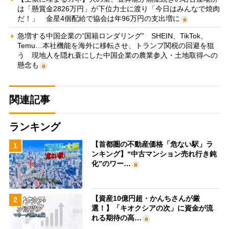
は「懸賞金2826万円」が下位力士に渡り「今日はみんなで焼肉
だ！」 金星4個配給で協会は年96万円の支出増に
急増する中国企業の“国籍ロンダリング” SHEIN、TikTok、
Temu…本社機能を海外に移転させ、トランプ関税の回避を狙
う 現地人を隠れ蓑にした中国企業の農業参入・土地取得への
懸念も
関連記事
ランキング
【首都圏の不動産価格「危ない駅」ラ
1
ンキング】“中古マンション売れ行き鈍
化”のワー…
【資産10億円超・かんちさんが厳
2
選！】「キオクシアの次」に資金が流
れる期待の高…