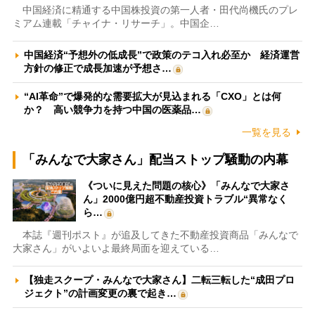
中国経済に精通する中国株投資の第一人者・田代尚機氏のプレ
ミアム連載「チャイナ・リサーチ」。中国企…
中国経済“予想外の低成長”で政策のテコ入れ必至か 経済運営
方針の修正で成長加速が予想さ…
“AI革命”で爆発的な需要拡大が見込まれる「CXO」とは何
か？ 高い競争力を持つ中国の医薬品…
一覧を見る
「みんなで大家さん」配当ストップ騒動の内幕
《ついに見えた問題の核心》「みんなで大家さ
ん」2000億円超不動産投資トラブル“異常なく
ら…
本誌『週刊ポスト』が追及してきた不動産投資商品「みんなで
大家さん」がいよいよ最終局面を迎えている…
【独走スクープ・みんなで大家さん】二転三転した“成田プロ
ジェクト”の計画変更の裏で起き…