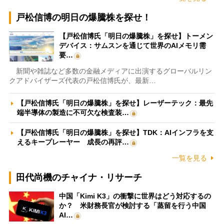
戸松信博の明日の爆騰株を探せ！
【戸松信博氏「明日の爆騰株」を探せ】トーメン
デバイス：サムスンを通じて世界のAIメモリ需
要…
新聞や雑誌など多数の金融メディアに出演するグローバルリン
クアドバイザーズ代表の戸松信博氏が、最新…
【戸松信博氏「明日の爆騰株」を探せ】レーザーテック：最先
端半導体の製造に不可欠な検査装…
【戸松信博氏「明日の爆騰株」を探せ】TDK：AIインフラを支
えるキープレーヤー 成長の再評…
一覧を見る
田代尚機のチャイナ・リサーチ
中国「Kimi K3」の衝撃に世界はどう対応するの
か？ 米財務長官が検討する「蒸留を行う中国
AI…