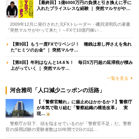
【最終回】1億6000万円の負債と引き換えに手に
入れたプライスレスな経験 ｜ 突然マルサがや…
2009年12月に発行された元FXトレーダー・磯貝清明氏の著書
『突然マルサがやって来た！～FXで10億円稼い…
【第9回】もう一度FXでリベンジ！ 種銭は差し押さえを免れ
た”ヒミツのお金” ｜ 突然マルサ…
【第8回】年利はなんと14.6％！ 毎日5万円超の延滞税が積み
上がっていく ｜ 突然マルサ…
一覧を見る
河合雅司「人口減少ニッポンの活路」
【「警察官離れ」に歯止めはかかるか？】警察庁
が本気で取り組む「警察組織の構造改革」 実
現…
警察庁が目下、頭を悩ませているのが「警察官不足」だ。警察
官の採用試験の受験者数は10年間で2分の1以…