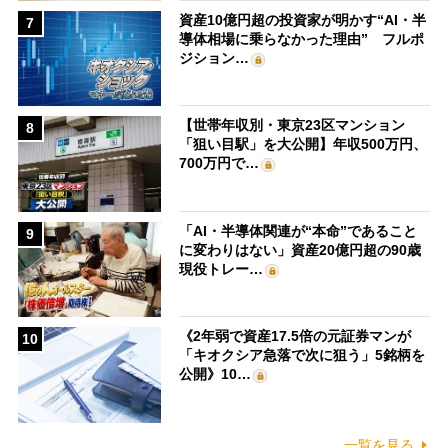
資産10億円超の投資家が明かす“AI・半
7
導体相場に乗らなかった理由” フルポ
ジション…
【世帯年収別・東京23区マンション
8
「狙い目駅」を大公開】年収500万円、
700万円で…
「AI・半導体関連が“本命”であること
9
に変わりはない」資産20億円超の90歳
現役トレー…
《2年弱で資産17.5倍の元証券マンが
10
「キオクシア急落で次に狙う」5銘柄を
公開》10…
一覧を見る