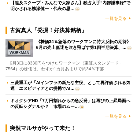
【追及スクープ・みんなで大家さん】独占入手“内部議事録”で
明かされる柳瀬健一・代表の思…
一覧を見る
古賀真人「発掘！好決算銘柄」
《株価34％急落のワークマンに特大反転の期待》
6月の売上低迷を吹き飛ばす第1四半期決算、…
6月3日に8330円をつけたワークマン（東証スタンダード・
7564）の株価は、わずか1カ月あまりで約34％下落…
三菱重工が「AIインフラの新たな主役」として再評価される気
運 エヌビディアとの提携でAI…
キオクシアHD「7万円割れからの急反発」は再びの上昇局面へ
の反転シグナルか？ 市場のムー…
一覧を見る
突然マルサがやって来た！