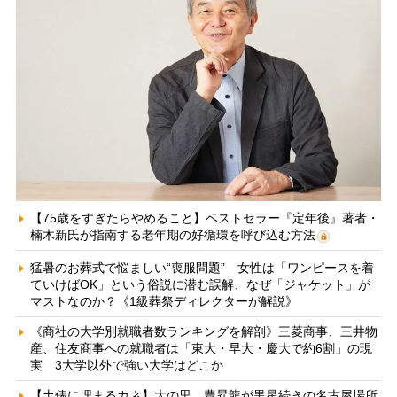
【75歳をすぎたらやめること】ベストセラー『定年後』著者・
楠木新氏が指南する老年期の好循環を呼び込む方法
猛暑のお葬式で悩ましい“喪服問題” 女性は「ワンピースを着
ていけばOK」という俗説に潜む誤解、なぜ「ジャケット」が
マストなのか？《1級葬祭ディレクターが解説》
《商社の大学別就職者数ランキングを解剖》三菱商事、三井物
産、住友商事への就職者は「東大・早大・慶大で約6割」の現
実 3大学以外で強い大学はどこか
【土俵に埋まるカネ】大の里、豊昇龍が黒星続きの名古屋場所