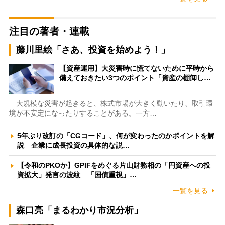
注目の著者・連載
藤川里絵「さあ、投資を始めよう！」
【資産運用】大災害時に慌てないために平時から
備えておきたい3つのポイント「資産の棚卸し…
大規模な災害が起きると、株式市場が大きく動いたり、取引環
境が不安定になったりすることがある。一方…
5年ぶり改訂の「CGコード」、何が変わったのかポイントを解
説 企業に成長投資の具体的な説…
【令和のPKOか】GPIFをめぐる片山財務相の「円資産への投
資拡大」発言の波紋 「国債重視」…
一覧を見る
森口亮「まるわかり市況分析」