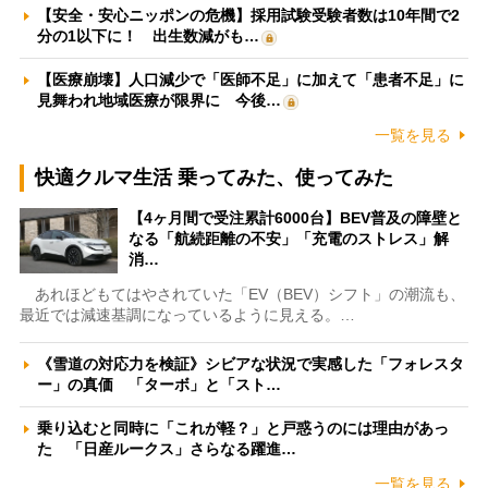
【安全・安心ニッポンの危機】採用試験受験者数は10年間で2
分の1以下に！ 出生数減がも…
【医療崩壊】人口減少で「医師不足」に加えて「患者不足」に
見舞われ地域医療が限界に 今後…
一覧を見る
快適クルマ生活 乗ってみた、使ってみた
【4ヶ月間で受注累計6000台】BEV普及の障壁と
なる「航続距離の不安」「充電のストレス」解
消…
あれほどもてはやされていた「EV（BEV）シフト」の潮流も、
最近では減速基調になっているように見える。…
《雪道の対応力を検証》シビアな状況で実感した「フォレスタ
ー」の真価 「ターボ」と「スト…
乗り込むと同時に「これが軽？」と戸惑うのには理由があっ
た 「日産ルークス」さらなる躍進…
一覧を見る