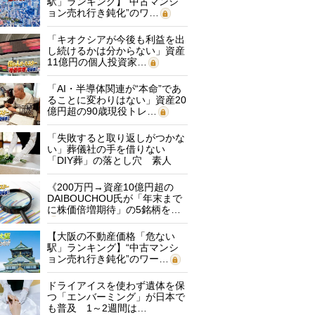
駅」ランキング】“中古マンシ
ョン売れ行き鈍化”のワ…
「キオクシアが今後も利益を出
し続けるかは分からない」資産
11億円の個人投資家…
「AI・半導体関連が“本命”であ
ることに変わりはない」資産20
億円超の90歳現役トレ…
「失敗すると取り返しがつかな
い」葬儀社の手を借りない
「DIY葬」の落とし穴 素人
に…
《200万円→資産10億円超の
DAIBOUCHOU氏が「年末まで
に株価倍増期待」の5銘柄を…
【大阪の不動産価格「危ない
駅」ランキング】“中古マンシ
ョン売れ行き鈍化”のワー…
ドライアイスを使わず遺体を保
つ「エンバーミング」が日本で
も普及 1～2週間は…