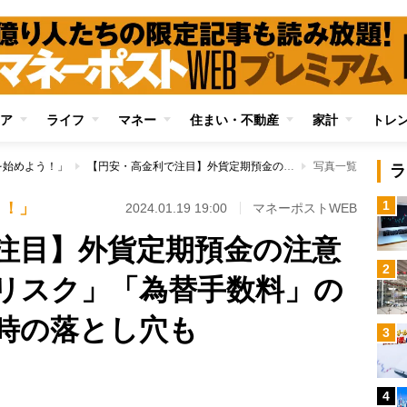
ア
ライフ
マネー
住まい・不動産
家計
トレ
を始めよう！」
【円安・高金利で注目】外貨定期預金の注意点を解説 「為替リスク」「為替手数料」の他に「中途解約」時の落とし穴も
写真一覧
ラ
1
う！」
2024.01.19 19:00
マネーポストWEB
注目】外貨定期預金の注意
2
リスク」「為替手数料」の
時の落とし穴も
3
4
Loaded
: