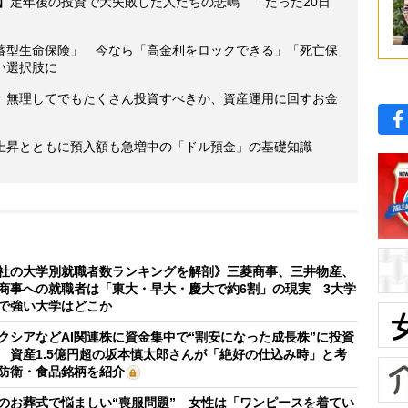
】定年後の投資で大失敗した人たちの悲鳴 「たった20日
蓄型生命保険」 今なら「高金利をロックできる」「死亡保
い選択肢に
万円 無理してでもたくさん投資すべきか、資産運用に回すお金
上昇とともに預入額も急増中の「ドル預金」の基礎知識
社の大学別就職者数ランキングを解剖》三菱商事、三井物産、
商事への就職者は「東大・早大・慶大で約6割」の現実 3大学
で強い大学はどこか
クシアなどAI関連株に資金集中で“割安になった成長株”に投資
 資産1.5億円超の坂本慎太郎さんが「絶好の仕込み時」と考
防衛・食品銘柄を紹介
のお葬式で悩ましい“喪服問題” 女性は「ワンピースを着てい