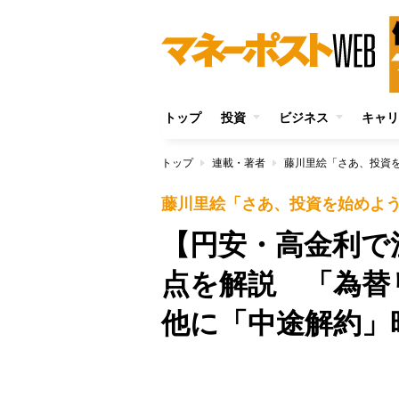
トップ
投資
ビジネス
キャリ
トップ
連載・著者
藤川里絵「さあ、投資
藤川里絵「さあ、投資を始めよ
【円安・高金利で
点を解説 「為替
他に「中途解約」
/