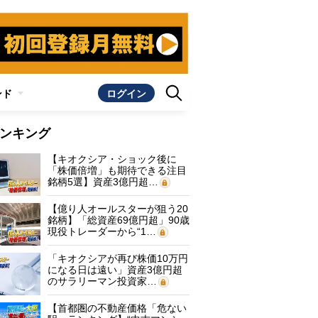
ンド
ログイン
ンキング
【キオクシア・ショック後に
「株価倍増」も期待できる注目
銘柄5選】資産3億円超…
【億り人オールスターが狙う20
銘柄】「総資産69億円超」90歳
現役トレーダーから“1…
「キオクシアが再び株価10万円
になる日は遠い」資産3億円超
のサラリーマン投資家…
【首都圏の不動産価格「危ない