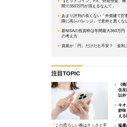
【ビットコイン、FX、外貨預金、株
間で350万円が消えるなんて」
あまり評判の良くない「外貨建て貯
障に高レバレッジ」で意外と悪くな
新NISAの投資枠は年間最大360
の考え方
資産が「円」だけだと不安？ 金利
注目TOPIC
《商
住友
以外
キオ
妙味
える
「この恐ろしい株はさっさと手
猛暑