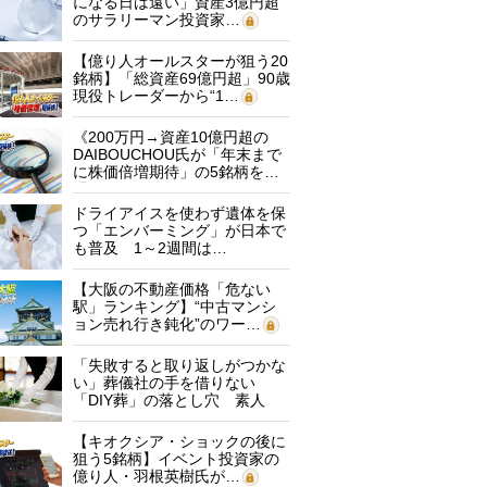
になる日は遠い」資産3億円超
のサラリーマン投資家…
【億り人オールスターが狙う20
銘柄】「総資産69億円超」90歳
現役トレーダーから“1…
《200万円→資産10億円超の
DAIBOUCHOU氏が「年末まで
に株価倍増期待」の5銘柄を…
ドライアイスを使わず遺体を保
つ「エンバーミング」が日本で
も普及 1～2週間は…
【大阪の不動産価格「危ない
駅」ランキング】“中古マンシ
ョン売れ行き鈍化”のワー…
「失敗すると取り返しがつかな
い」葬儀社の手を借りない
「DIY葬」の落とし穴 素人
に…
【キオクシア・ショックの後に
狙う5銘柄】イベント投資家の
億り人・羽根英樹氏が…