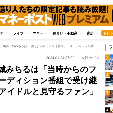
ア
ライフ
マネー
住まい・不動産
家計
トレ
『スタ誕』出身・城みちるは「当時からのファンは戦友」 オーディション番組で受け継がれる「成長するアイドルと見守るファン」の構図
ラ
1
2024.01.24 07:02
女性セブン
城みちるは「当時からのフ
2
ーディション番組で受け継
アイドルと見守るファン」
3
4