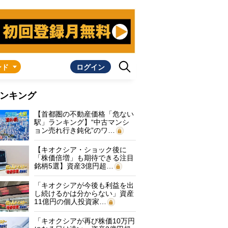
ンド
ログイン
ンキング
【首都圏の不動産価格「危ない
駅」ランキング】“中古マンシ
ョン売れ行き鈍化”のワ…
【キオクシア・ショック後に
「株価倍増」も期待できる注目
銘柄5選】資産3億円超…
「キオクシアが今後も利益を出
し続けるかは分からない」資産
11億円の個人投資家…
「キオクシアが再び株価10万円