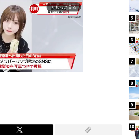
もっと見る
arrow_forward_ios
5
6
7
8
Mute
9
10