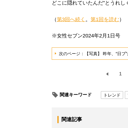
どこに隠れていたんだ”とうれし
（
第3回へ続く
。
第1回を読む
）
※女性セブン2024年2月1日号
次のページ：【写真】 昨年、“日プ”
1
関連キーワード
トレンド
関連記事