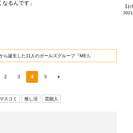
くなるんです」
【お
202
から誕生した11人のガールズグループ『ME:I』
2
3
4
5
マスコミ
推し活
芸能人