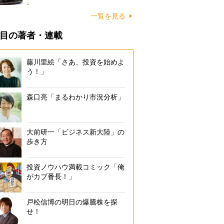
一覧を見る
目の著者・連載
藤川里絵「さあ、投資を始めよ
う！」
森口亮「まるわかり市況分析」
大前研一「ビジネス新大陸」の
歩き方
投資ノウハウ満載コミック「俺
がカブ番長！」
戸松信博の明日の爆騰株を探
せ！