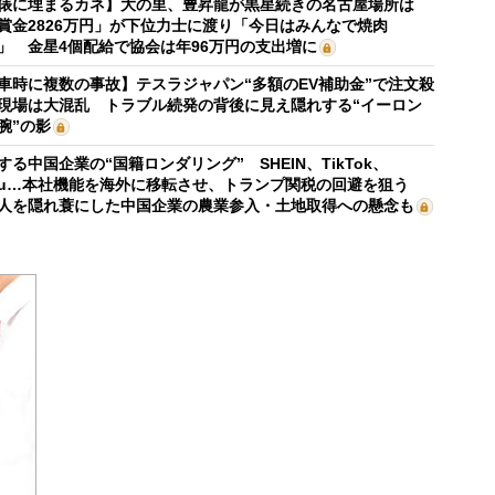
俵に埋まるカネ】大の里、豊昇龍が黒星続きの名古屋場所は
賞金2826万円」が下位力士に渡り「今日はみんなで焼肉
」 金星4個配給で協会は年96万円の支出増に
車時に複数の事故】テスラジャパン“多額のEV補助金”で注文殺
現場は大混乱 トラブル続発の背後に見え隠れする“イーロン
腕”の影
する中国企業の“国籍ロンダリング” SHEIN、TikTok、
mu…本社機能を海外に移転させ、トランプ関税の回避を狙う
人を隠れ蓑にした中国企業の農業参入・土地取得への懸念も