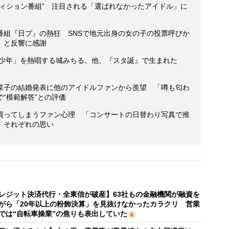
ディション番組” 注目される「選ばれなかったアイドル」に
番組『日プ』の熱狂 SNSで地元出身の女の子の投票呼びか
」と反響に感謝
た少年」を熱唱する城みちる。他、『スタ誕』で生まれた
菜子の結婚発表に他のアイドルファンから羨望 「噂も匂わ
“模範解答”との評価
買ってしまうファン心理 「コンサートの日替わり写真で推
」それぞれの思い
レジット決済代行・全東信が破産】63社もの金融機関が融資を
がら「20年以上の粉飾決算」を見抜けなかったカラクリ 営業
では“自転車操業”の焦りも表出していた