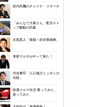
田代尚機のチャイナ・リサーチ
「みんなで大家さん」配当スト
ップ騒動の内幕
古賀真人「発掘！好決算銘柄」
突然マルサがやって来た！
河合雅司「人口減少ニッポンの
活路」
快適クルマ生活 乗ってみた、
使ってみた
大竹聡の「昼酒御免！」