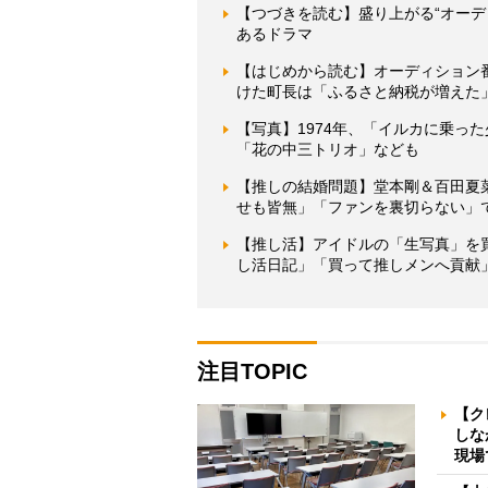
【つづきを読む】盛り上がる“オー
あるドラマ
【はじめから読む】オーディション
けた町長は「ふるさと納税が増えた
【写真】1974年、「イルカに乗っ
「花の中三トリオ」なども
【推しの結婚問題】堂本剛＆百田夏
せも皆無」「ファンを裏切らない」で
【推し活】アイドルの「生写真」を
し活日記」「買って推しメンへ貢献
注目TOPIC
【ク
しな
現場