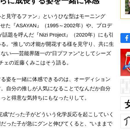
らに成長する姿を一緒に体感
と見守るファン」というひな型はモーニング
せた『ASAYAN』（1995～2002年）や、プロデ
が話題を呼んだ『Nizi Project』（2020年）にも引
る。“推し”の才能が開花する様を見守り、共に生
ない──芸能界随一の“日プファン”としてシーズ
チェの近藤くみこはそう語る。
する姿を一緒に体感できるのは、オーディション
す。自分の推しが人気になることでなんだか自分
ょっと得意な気持ちにもなったりして。
完成”だった子がどういう化学反応を起こしていく
だった子が急にグンと伸びてくると、“いままで