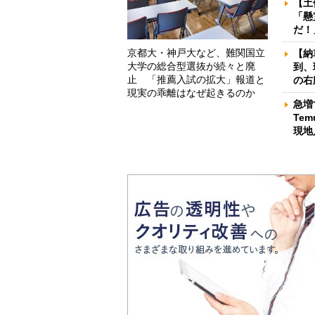
【土
「懸
だ！
京都大・神戸大など、難関国立
【納
大学の総合型選抜が続々と廃
到、
止 「推薦入試の拡大」報道と
の右
現実の乖離はなぜ起きるのか
急増
Te
現地