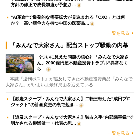
方針の修正で成長加速が予想さ…
“AI革命”で爆発的な需要拡大が見込まれる「CXO」とは何
か？ 高い競争力を持つ中国の医薬品…
一覧を見る
「みんなで大家さん」配当ストップ騒動の内幕
《ついに見えた問題の核心》「みんなで大家さ
ん」2000億円超不動産投資トラブル“異常なく
ら…
本誌『週刊ポスト』が追及してきた不動産投資商品「みんなで
大家さん」がいよいよ最終局面を迎えている…
【独走スクープ・みんなで大家さん】二転三転した“成田プロ
ジェクト”の計画変更の裏で起き…
【追及スクープ・みんなで大家さん】独占入手“内部議事録”で
明かされる柳瀬健一・代表の思…
一覧を見る