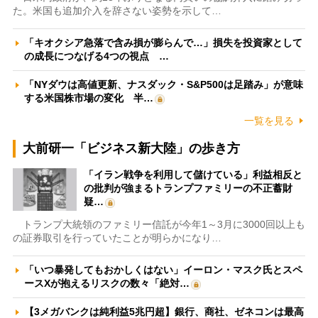
た。米国も追加介入を辞さない姿勢を示して…
「キオクシア急落で含み損が膨らんで…」損失を投資家として
の成長につなげる4つの視点 …
「NYダウは高値更新、ナスダック・S&P500は足踏み」が意味
する米国株市場の変化 半…
一覧を見る
大前研一「ビジネス新大陸」の歩き方
「イラン戦争を利用して儲けている」利益相反と
の批判が強まるトランプファミリーの不正蓄財
疑…
トランプ大統領のファミリー信託が今年1～3月に3000回以上も
の証券取引を行っていたことが明らかになり…
「いつ暴発してもおかしくはない」イーロン・マスク氏とスペ
ースXが抱えるリスクの数々「絶対…
【3メガバンクは純利益5兆円超】銀行、商社、ゼネコンは最高