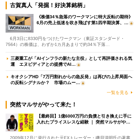
古賀真人「発掘！好決算銘柄」
《株価34％急落のワークマンに特大反転の期待》
6月の売上低迷を吹き飛ばす第1四半期決算、…
6月3日に8330円をつけたワークマン（東証スタンダード・
7564）の株価は、わずか1カ月あまりで約34％下落…
三菱重工が「AIインフラの新たな主役」として再評価される気
運 エヌビディアとの提携でAI…
キオクシアHD「7万円割れからの急反発」は再びの上昇局面へ
の反転シグナルか？ 市場のムー…
一覧を見る
突然マルサがやって来た！
【最終回】1億6000万円の負債と引き換えに手に
入れたプライスレスな経験 ｜ 突然マルサがや…
2009年12月に発行された元FXトレーダー・磯貝清明氏の著書