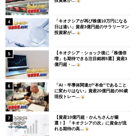
投資家が…
「キオクシアが再び株価10万円になる
4
日は遠い」資産3億円超のサラリーマン
投資家が…
【キオクシア・ショック後に「株価倍
5
増」も期待できる注目銘柄5選】資産3
億円超・…
「AI・半導体関連が“本命”であること
6
に変わりはない」資産20億円超の90歳
現役トレー…
【資産10億円超・かんちさんが厳
7
選！】「キオクシアの次」に資金が流
れる期待の高…