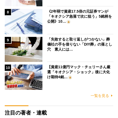
《2年弱で資産17.5倍の元証券マンが
8
「キオクシア急落で次に狙う」5銘柄を
公開》10…
「失敗すると取り返しがつかない」葬
9
儀社の手を借りない「DIY葬」の落とし
穴 素人には…
【資産11億円マック・チェリーさん厳
10
選「キオクシア・ショック」後に大化
け期待4銘…
一覧を見る
注目の著者・連載