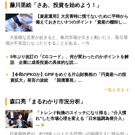
藤川里絵「さあ、投資を始めよう！」
【資産運用】大災害時に慌てないために平時から
備えておきたい3つのポイント「資産の棚卸し…
大規模な災害が起きると、株式市場が大きく動いたり、取引環
境が不安定になったりすることがある。一方…
5年ぶり改訂の「CGコード」、何が変わったのかポイントを解
説 企業に成長投資の具体的な説…
【令和のPKOか】GPIFをめぐる片山財務相の「円資産への投
資拡大」発言の波紋 「国債重視」…
一覧を見る
森口亮「まるわかり市況分析」
「トレンド転換のスイッチになり得る」“介入慣
れ”した市場心理を変える「日米協調為替介入」
…
日米両政府が、約28年ぶりとなる円買いの協調介入に踏み切っ