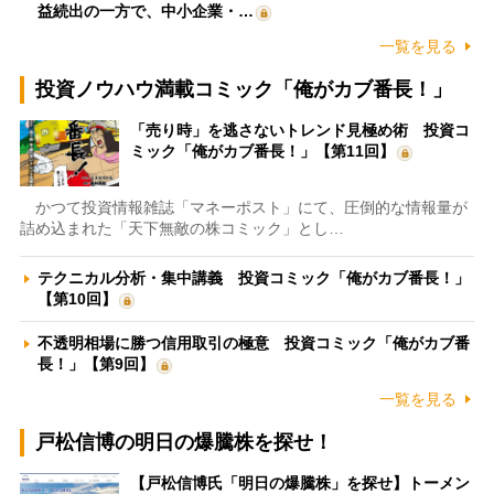
益続出の一方で、中小企業・…
一覧を見る
投資ノウハウ満載コミック「俺がカブ番長！」
「売り時」を逃さないトレンド見極め術 投資コ
ミック「俺がカブ番長！」【第11回】
かつて投資情報雑誌「マネーポスト」にて、圧倒的な情報量が
詰め込まれた「天下無敵の株コミック」とし…
テクニカル分析・集中講義 投資コミック「俺がカブ番長！」
【第10回】
不透明相場に勝つ信用取引の極意 投資コミック「俺がカブ番
長！」【第9回】
一覧を見る
戸松信博の明日の爆騰株を探せ！
【戸松信博氏「明日の爆騰株」を探せ】トーメン