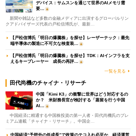
デバイス：サムスンを通じて世界のAIメモリ需
要…
新聞や雑誌など多数の金融メディアに出演するグローバルリン
クアドバイザーズ代表の戸松信博氏が、最新…
【戸松信博氏「明日の爆騰株」を探せ】レーザーテック：最先
端半導体の製造に不可欠な検査装…
【戸松信博氏「明日の爆騰株」を探せ】TDK：AIインフラを支
えるキープレーヤー 成長の再評…
一覧を見る
田代尚機のチャイナ・リサーチ
中国「Kimi K3」の衝撃に世界はどう対応するの
か？ 米財務長官が検討する「蒸留を行う中国
AI…
中国経済に精通する中国株投資の第一人者・田代尚機氏のプレ
ミアム連載「チャイナ・リサーチ」。中国企…
中国経済“予想外の低成長”で政策のテコ入れ必至か 経済運営