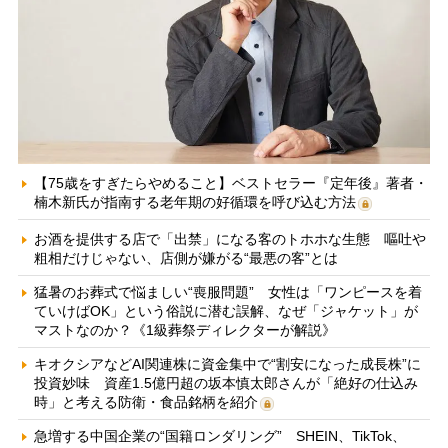
【75歳をすぎたらやめること】ベストセラー『定年後』著者・
楠木新氏が指南する老年期の好循環を呼び込む方法
お酒を提供する店で「出禁」になる客のトホホな生態 嘔吐や
粗相だけじゃない、店側が嫌がる“最悪の客”とは
猛暑のお葬式で悩ましい“喪服問題” 女性は「ワンピースを着
ていけばOK」という俗説に潜む誤解、なぜ「ジャケット」が
マストなのか？《1級葬祭ディレクターが解説》
キオクシアなどAI関連株に資金集中で“割安になった成長株”に
投資妙味 資産1.5億円超の坂本慎太郎さんが「絶好の仕込み
時」と考える防衛・食品銘柄を紹介
急増する中国企業の“国籍ロンダリング” SHEIN、TikTok、