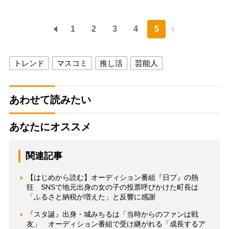
1
2
3
4
5
トレンド
マスコミ
推し活
芸能人
あわせて読みたい
あなたにオススメ
関連記事
【はじめから読む】オーディション番組『日プ』の熱
狂 SNSで地元出身の女の子の投票呼びかけた町長は
「ふるさと納税が増えた」と反響に感謝
『スタ誕』出身・城みちるは「当時からのファンは戦
友」 オーディション番組で受け継がれる「成長するア