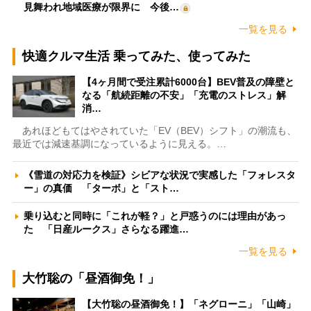
見舞われ地域医療が限界に 今後…
一覧を見る
快適クルマ生活 乗ってみた、使ってみた
【4ヶ月間で受注累計6000台】BEV普及の障壁と
なる「航続距離の不安」「充電のストレス」解
消…
あれほどもてはやされていた「EV（BEV）シフト」の潮流も、
最近では減速基調になっているように見える。…
《雪道の対応力を検証》シビアな状況で実感した「フォレスタ
ー」の真価 「ターボ」と「スト…
乗り込むと同時に「これが軽？」と戸惑うのには理由があっ
た 「日産ルークス」さらなる躍進…
一覧を見る
大竹聡の「昼酒御免！」
【大竹聡の昼酒御免！】「ネグローニ」「山崎」