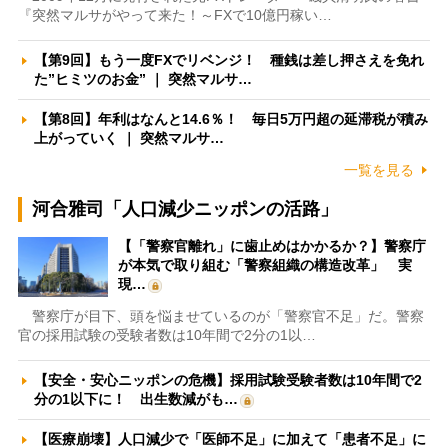
『突然マルサがやって来た！～FXで10億円稼い…
【第9回】もう一度FXでリベンジ！ 種銭は差し押さえを免れ
た”ヒミツのお金” ｜ 突然マルサ…
【第8回】年利はなんと14.6％！ 毎日5万円超の延滞税が積み
上がっていく ｜ 突然マルサ…
一覧を見る
河合雅司「人口減少ニッポンの活路」
【「警察官離れ」に歯止めはかかるか？】警察庁
が本気で取り組む「警察組織の構造改革」 実
現…
警察庁が目下、頭を悩ませているのが「警察官不足」だ。警察
官の採用試験の受験者数は10年間で2分の1以…
【安全・安心ニッポンの危機】採用試験受験者数は10年間で2
分の1以下に！ 出生数減がも…
【医療崩壊】人口減少で「医師不足」に加えて「患者不足」に