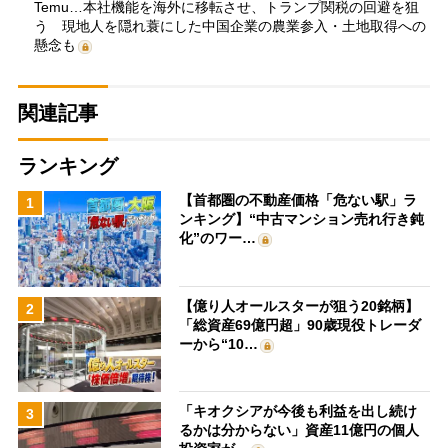
Temu…本社機能を海外に移転させ、トランプ関税の回避を狙
う 現地人を隠れ蓑にした中国企業の農業参入・土地取得への
懸念も
関連記事
ランキング
【首都圏の不動産価格「危ない駅」ラ
1
ンキング】“中古マンション売れ行き鈍
化”のワー…
【億り人オールスターが狙う20銘柄】
2
「総資産69億円超」90歳現役トレーダ
ーから“10…
「キオクシアが今後も利益を出し続け
3
るかは分からない」資産11億円の個人