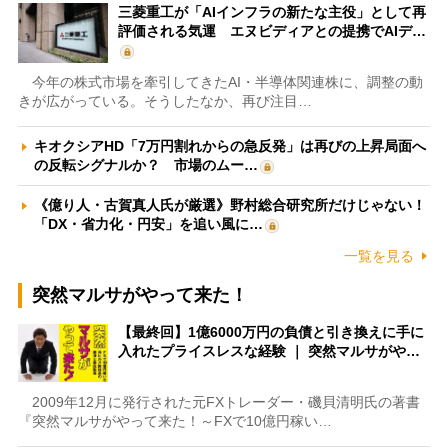
三菱重工が「AIインフラの新たな主役」として再
評価される気運 エヌビディアとの提携でAIデ…
今年の株式市場を牽引してきたAI・半導体関連株に、調整の動
きが広がっている。そうしたなか、再び注目…
キオクシアHD「7万円割れからの急反発」は再びの上昇局面へ
の反転シグナルか？ 市場のムー…
《億り人・古賀真人氏が厳選》野村総合研究所だけじゃない！
「DX・省力化・円安」を追い風に…
一覧を見る
突然マルサがやって来た！
【最終回】1億6000万円の負債と引き換えに手に
入れたプライスレスな経験 ｜ 突然マルサがや…
2009年12月に発行された元FXトレーダー・磯貝清明氏の著書
『突然マルサがやって来た！～FXで10億円稼い…