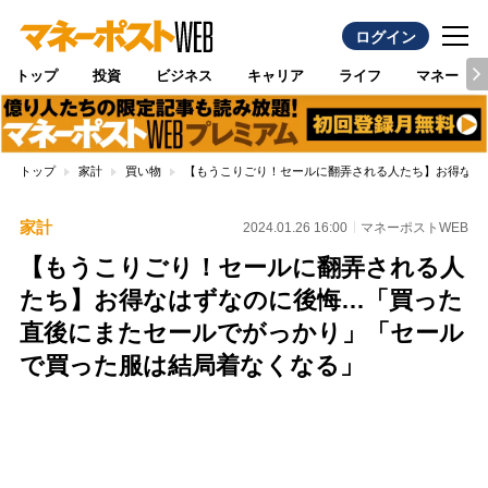
ログイン
トップ
投資
ビジネス
キャリア
ライフ
マネー
トップ
家計
買い物
【もうこりごり！セールに翻弄される人たち】お得なは
家計
2024.01.26 16:00
マネーポストWEB
【もうこりごり！セールに翻弄される人
たち】お得なはずなのに後悔…「買った
直後にまたセールでがっかり」「セール
で買った服は結局着なくなる」
Loaded
:
100.00%
/
Unmute