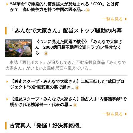
“AI革命”で爆発的な需要拡大が見込まれる「CXO」とは何
か？ 高い競争力を持つ中国の医薬品…
一覧を見る
「みんなで大家さん」配当ストップ騒動の内幕
《ついに見えた問題の核心》「みんなで大家さ
ん」2000億円超不動産投資トラブル“異常なく
ら…
本誌『週刊ポスト』が追及してきた不動産投資商品「みんなで
大家さん」がいよいよ最終局面を迎えている…
【独走スクープ・みんなで大家さん】二転三転した“成田プロ
ジェクト”の計画変更の裏で起き…
【追及スクープ・みんなで大家さん】独占入手“内部議事録”で
明かされる柳瀬健一・代表の思…
一覧を見る
古賀真人「発掘！好決算銘柄」