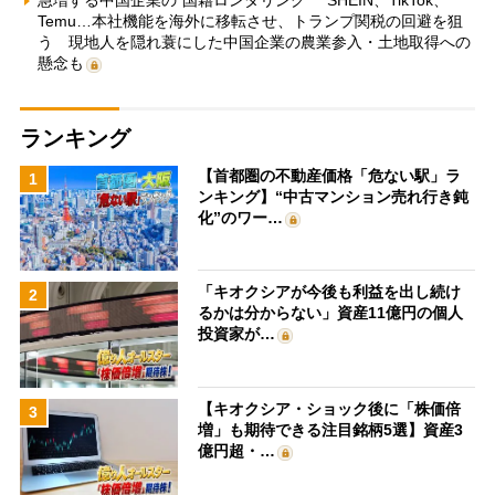
Temu…本社機能を海外に移転させ、トランプ関税の回避を狙
う 現地人を隠れ蓑にした中国企業の農業参入・土地取得への
懸念も
ランキング
【首都圏の不動産価格「危ない駅」ラ
1
ンキング】“中古マンション売れ行き鈍
化”のワー…
「キオクシアが今後も利益を出し続け
2
るかは分からない」資産11億円の個人
投資家が…
【キオクシア・ショック後に「株価倍
3
増」も期待できる注目銘柄5選】資産3
億円超・…