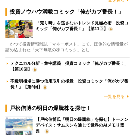
一覧を見る
投資ノウハウ満載コミック「俺がカブ番長！」
「売り時」を逃さないトレンド見極め術 投資コ
ミック「俺がカブ番長！」【第11回】
かつて投資情報雑誌「マネーポスト」にて、圧倒的な情報量が
詰め込まれた「天下無敵の株コミック」とし…
テクニカル分析・集中講義 投資コミック「俺がカブ番長！」
【第10回】
不透明相場に勝つ信用取引の極意 投資コミック「俺がカブ番
長！」【第9回】
一覧を見る
戸松信博の明日の爆騰株を探せ！
【戸松信博氏「明日の爆騰株」を探せ】トーメン
デバイス：サムスンを通じて世界のAIメモリ需
要…