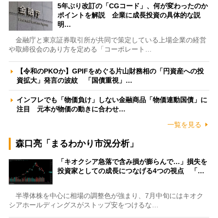
5年ぶり改訂の「CGコード」、何が変わったのか
ポイントを解説 企業に成長投資の具体的な説
明…
金融庁と東京証券取引所が共同で策定している上場企業の経営
や取締役会のあり方を定める「コーポレート…
【令和のPKOか】GPIFをめぐる片山財務相の「円資産への投
資拡大」発言の波紋 「国債重視」…
インフレでも「物価負け」しない金融商品「物価連動国債」に
注目 元本が物価の動きに合わせ…
一覧を見る
森口亮「まるわかり市況分析」
「キオクシア急落で含み損が膨らんで…」損失を
投資家としての成長につなげる4つの視点 「…
半導体株を中心に相場の調整色が強まり、7月中旬にはキオク
シアホールディングスがストップ安をつけるな…