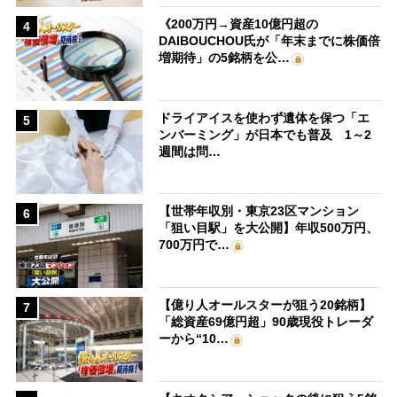
《200万円→資産10億円超の
4
DAIBOUCHOU氏が「年末までに株価倍
増期待」の5銘柄を公…
ドライアイスを使わず遺体を保つ「エ
5
ンバーミング」が日本でも普及 1～2
週間は問…
【世帯年収別・東京23区マンション
6
「狙い目駅」を大公開】年収500万円、
700万円で…
【億り人オールスターが狙う20銘柄】
7
「総資産69億円超」90歳現役トレーダ
ーから“10…