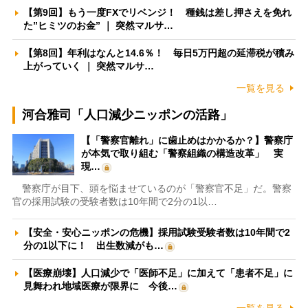
【第9回】もう一度FXでリベンジ！ 種銭は差し押さえを免れ
た”ヒミツのお金” ｜ 突然マルサ…
【第8回】年利はなんと14.6％！ 毎日5万円超の延滞税が積み
上がっていく ｜ 突然マルサ…
一覧を見る
河合雅司「人口減少ニッポンの活路」
【「警察官離れ」に歯止めはかかるか？】警察庁
が本気で取り組む「警察組織の構造改革」 実
現…
警察庁が目下、頭を悩ませているのが「警察官不足」だ。警察
官の採用試験の受験者数は10年間で2分の1以…
【安全・安心ニッポンの危機】採用試験受験者数は10年間で2
分の1以下に！ 出生数減がも…
【医療崩壊】人口減少で「医師不足」に加えて「患者不足」に
見舞われ地域医療が限界に 今後…