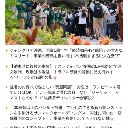
ジャングリア沖縄、開業1周年で「経済効果494億円」の大きな
ミスリード 事業の苦戦を覆い隠す“不透明すぎる巨大な数字”
【納車時に複数の事故】テスラジャパン“多額のEV補助金”で注
文殺到、現場は大混乱 トラブル続発の背後に見え隠れす
る“イーロンの右腕”の影
猛暑のお葬式で悩ましい“喪服問題” 女性は「ワンピースを着
ていけばOK」という俗説に潜む誤解、なぜ「ジャケット」が
マストなのか？《1級葬祭ディレクターが解説》
「30種類以上のパン食べ放題」で行列のできる新形態レストラ
ンを手掛けるサンマルクホールディングス 同社に聞いた「店
舗展開のコンセプト」、事業を多角化してもぶれない軸
急増する中国企業の“国籍ロンダリング” SHEIN、TikTok、