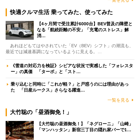
一覧を見る
快適クルマ生活 乗ってみた、使ってみた
【4ヶ月間で受注累計6000台】BEV普及の障壁と
なる「航続距離の不安」「充電のストレス」解
消…
あれほどもてはやされていた「EV（BEV）シフト」の潮流も、
最近では減速基調になっているように見える。…
《雪道の対応力を検証》シビアな状況で実感した「フォレスタ
ー」の真価 「ターボ」と「スト…
乗り込むと同時に「これが軽？」と戸惑うのには理由があっ
た 「日産ルークス」さらなる躍進…
一覧を見る
大竹聡の「昼酒御免！」
【大竹聡の昼酒御免！】「ネグローニ」「山崎」
「マンハッタン」新宿三丁目の隠れ家バーで1…