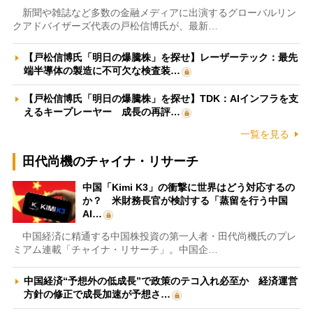
新聞や雑誌など多数の金融メディアに出演するグローバルリン
クアドバイザーズ代表の戸松信博氏が、最新…
【戸松信博氏「明日の爆騰株」を探せ】レーザーテック：最先
端半導体の製造に不可欠な検査装…
【戸松信博氏「明日の爆騰株」を探せ】TDK：AIインフラを支
えるキープレーヤー 成長の再評…
一覧を見る
田代尚機のチャイナ・リサーチ
中国「Kimi K3」の衝撃に世界はどう対応するの
か？ 米財務長官が検討する「蒸留を行う中国
AI…
中国経済に精通する中国株投資の第一人者・田代尚機氏のプレ
ミアム連載「チャイナ・リサーチ」。中国企…
中国経済“予想外の低成長”で政策のテコ入れ必至か 経済運営
方針の修正で成長加速が予想さ…