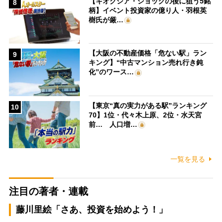
【キオクシア・ショックの後に狙う5銘
8
柄】イベント投資家の億り人・羽根英
樹氏が厳…
【大阪の不動産価格「危ない駅」ラン
9
キング】“中古マンション売れ行き鈍
化”のワース…
【東京“真の実力がある駅”ランキング
10
70】1位・代々木上原、2位・水天宮
前… 人口増…
一覧を見る
注目の著者・連載
藤川里絵「さあ、投資を始めよう！」