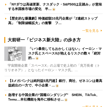
「NYダウは高値更新、ナスダック・S&P500は足踏み」が意味
する米国株市場の変化 半…
【歴史的な爆騰劇】時価総額10兆円企業が「2連続ストップ
高」「制限値幅拡大」の衝撃 フ…
一覧を見る
大前研一「ビジネス新大陸」の歩き方
「いつ暴発してもおかしくはない」イーロン・マ
スク氏とスペースXが抱えるリスクの数々「絶対
的…
宇宙開発企業「スペースX」の上場で史上初の「兆万長者（ト
リリオネア）」となったイーロン・マスク氏。…
【3メガバンクは純利益5兆円超】銀行、商社、ゼネコンは最高
益続出の一方で、中小企業・…
急増する中国企業の“国籍ロンダリング” SHEIN、TikTok、
Temu…本社機能を海外に移転させ…