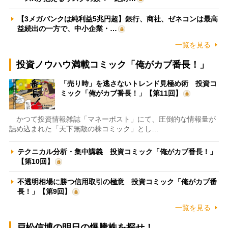
【3メガバンクは純利益5兆円超】銀行、商社、ゼネコンは最高
益続出の一方で、中小企業・…
一覧を見る
投資ノウハウ満載コミック「俺がカブ番長！」
「売り時」を逃さないトレンド見極め術 投資コ
ミック「俺がカブ番長！」【第11回】
かつて投資情報雑誌「マネーポスト」にて、圧倒的な情報量が
詰め込まれた「天下無敵の株コミック」とし…
テクニカル分析・集中講義 投資コミック「俺がカブ番長！」
【第10回】
不透明相場に勝つ信用取引の極意 投資コミック「俺がカブ番
長！」【第9回】
一覧を見る
戸松信博の明日の爆騰株を探せ！