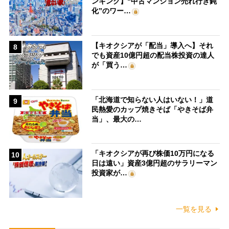
ンキング】“中古マンション売れ行き鈍
化”のワー…
【キオクシアが「配当」導入へ】それ
8
でも資産10億円超の配当株投資の達人
が「買う…
「北海道で知らない人はいない！」道
9
民熱愛のカップ焼きそば「やきそば弁
当」、最大の…
「キオクシアが再び株価10万円になる
10
日は遠い」資産3億円超のサラリーマン
投資家が…
一覧を見る