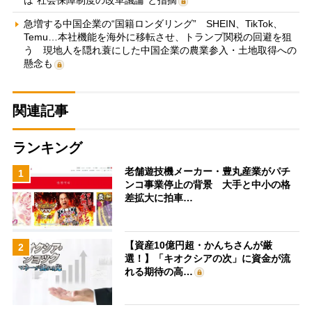
は“社会保障制度の改革議論”と指摘
急増する中国企業の“国籍ロンダリング” SHEIN、TikTok、
Temu…本社機能を海外に移転させ、トランプ関税の回避を狙
う 現地人を隠れ蓑にした中国企業の農業参入・土地取得への
懸念も
関連記事
ランキング
老舗遊技機メーカー・豊丸産業がパチ
1
ンコ事業停止の背景 大手と中小の格
差拡大に拍車…
【資産10億円超・かんちさんが厳
2
選！】「キオクシアの次」に資金が流
れる期待の高…