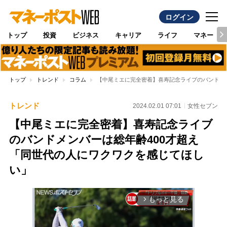
ログイン
トップ
投資
ビジネス
キャリア
ライフ
マネー
トップ
トレンド
コラム
【中尾ミエに完全密着】喜寿記念ライブのバンドメ
トレンド
2024.02.01 07:01
女性セブン
【中尾ミエに完全密着】喜寿記念ライブ
のバンドメンバーは総年齢400才超え
「同世代の人にワクワクを感じてほし
い」
もっと見る
arrow_forward_ios