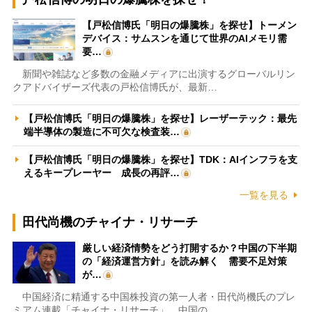
【戸松信博氏「明日の爆騰株」を探せ】トーメン
デバイス：サムスンを通じて世界のAIメモリ需
要…
新聞や雑誌など多数の金融メディアに出演するグローバルリン
クアドバイザーズ代表の戸松信博氏が、最新…
【戸松信博氏「明日の爆騰株」を探せ】レーザーテック：最先
端半導体の製造に不可欠な検査装…
【戸松信博氏「明日の爆騰株」を探せ】TDK：AIインフラを支
えるキープレーヤー 成長の再評…
一覧を見る
田代尚機のチャイナ・リサーチ
厳しい経済情勢をどう打開するか？中国の下半期
の「経済運営方針」を読み解く 需要不足対策
が…
中国経済に精通する中国株投資の第一人者・田代尚機氏のプレ
ミアム連載「チャイナ・リサーチ」。中国の…