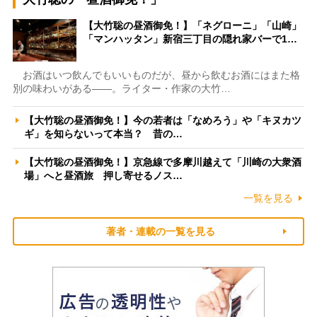
【大竹聡の昼酒御免！】「ネグローニ」「山崎」
「マンハッタン」新宿三丁目の隠れ家バーで1…
お酒はいつ飲んでもいいものだが、昼から飲むお酒にはまた格
別の味わいがある――。ライター・作家の大竹…
【大竹聡の昼酒御免！】今の若者は「なめろう」や「キヌカツ
ギ」を知らないって本当？ 昔の…
【大竹聡の昼酒御免！】京急線で多摩川越えて「川崎の大衆酒
場」へと昼酒旅 押し寄せるノス…
一覧を見る
著者・連載の一覧を見る