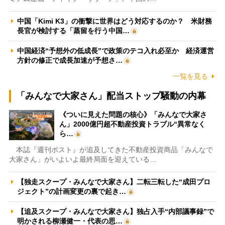
中国「Kimi K3」の衝撃に世界はどう対応するのか？ 米財務
長官が検討する「蒸留を行う中国…
中国経済“予想外の低成長”で政策のテコ入れ必至か 経済運営
方針の修正で成長加速が予想さ…
一覧を見る
「みんなで大家さん」配当ストップ騒動の内幕
《ついに見えた問題の核心》「みんなで大家さ
ん」2000億円超不動産投資トラブル“異常なく
ら…
本誌『週刊ポスト』が追及してきた不動産投資商品「みんなで
大家さん」がいよいよ最終局面を迎えている…
【独走スクープ・みんなで大家さん】二転三転した“成田プロ
ジェクト”の計画変更の裏で起き…
【追及スクープ・みんなで大家さん】独占入手“内部議事録”で
明かされる柳瀬健一・代表の思…