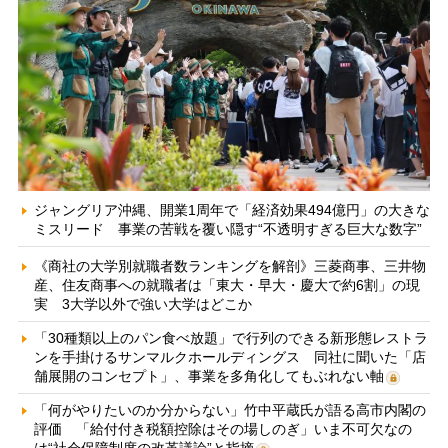
ジャングリア沖縄、開業1周年で「経済効果494億円」の大きな
ミスリード 事業の苦戦を覆い隠す“不透明すぎる巨大な数字”
《商社の大学別就職者数ランキングを解剖》三菱商事、三井物
産、住友商事への就職者は「東大・早大・慶大で約6割」の現
実 3大学以外で強い大学はどこか
「30種類以上のパン食べ放題」で行列のできる新形態レストラ
ンを手掛けるサンマルクホールディングス 同社に聞いた「店
舗展開のコンセプト」、事業を多角化してもぶれない軸
「何がやりたいのか分からない」竹中平蔵氏が語る高市内閣の
評価 「給付付き税額控除はその場しのぎ」いま不可欠なの