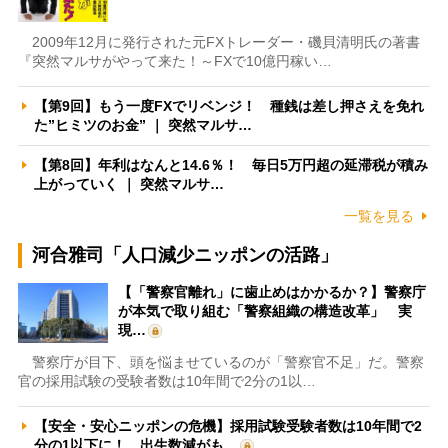
2009年12月に発行された元FXトレーダー・磯貝清明氏の著書
『突然マルサがやって来た！～FXで10億円稼い…
【第9回】もう一度FXでリベンジ！ 種銭は差し押さえを免れ
た”ヒミツのお金” ｜ 突然マルサ…
【第8回】年利はなんと14.6％！ 毎日5万円超の延滞税が積み
上がっていく ｜ 突然マルサ…
一覧を見る
河合雅司「人口減少ニッポンの活路」
【「警察官離れ」に歯止めはかかるか？】警察庁
が本気で取り組む「警察組織の構造改革」 実
現…
警察庁が目下、頭を悩ませているのが「警察官不足」だ。警察
官の採用試験の受験者数は10年間で2分の1以…
【安全・安心ニッポンの危機】採用試験受験者数は10年間で2
分の1以下に！ 出生数減がも…