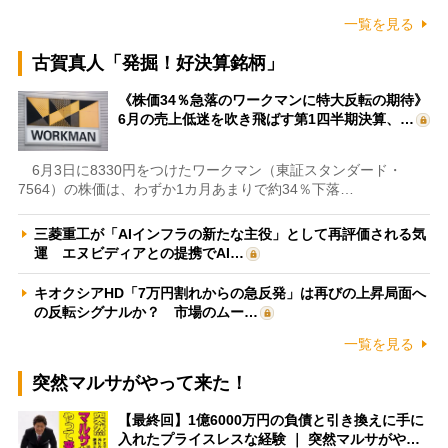
一覧を見る
古賀真人「発掘！好決算銘柄」
《株価34％急落のワークマンに特大反転の期待》
6月の売上低迷を吹き飛ばす第1四半期決算、…
6月3日に8330円をつけたワークマン（東証スタンダード・
7564）の株価は、わずか1カ月あまりで約34％下落…
三菱重工が「AIインフラの新たな主役」として再評価される気
運 エヌビディアとの提携でAI…
キオクシアHD「7万円割れからの急反発」は再びの上昇局面へ
の反転シグナルか？ 市場のムー…
一覧を見る
突然マルサがやって来た！
【最終回】1億6000万円の負債と引き換えに手に
入れたプライスレスな経験 ｜ 突然マルサがや…