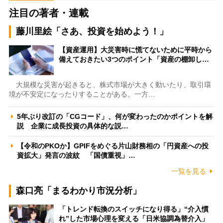
注目の著者・連載
藤川里絵「さあ、投資を始めよう！」
【資産運用】大災害時に慌てないために平時から
備えておきたい3つのポイント「資産の棚卸し…
大規模な災害が起きると、株式市場が大きく動いたり、取引環
境が不安定になったりすることがある。一方…
5年ぶり改訂の「CGコード」、何が変わったのかポイントを解
説 企業に成長投資の具体的な説…
【令和のPKOか】GPIFをめぐる片山財務相の「円資産への投
資拡大」発言の波紋 「国債重視」…
一覧を見る
森口亮「まるわかり市況分析」
「トレンド転換のスイッチになり得る」“介入慣
れ”した市場心理を変える「日米協調為替介入」