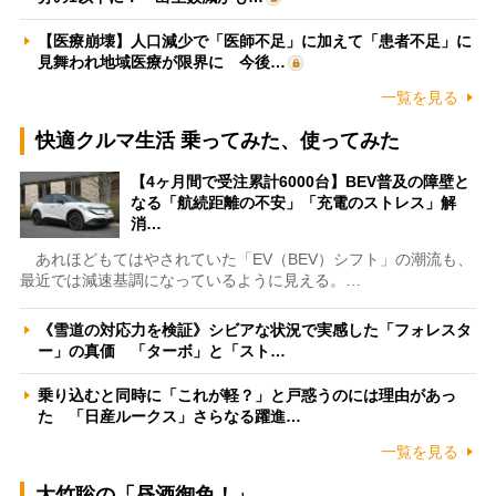
【医療崩壊】人口減少で「医師不足」に加えて「患者不足」に
見舞われ地域医療が限界に 今後…
一覧を見る
快適クルマ生活 乗ってみた、使ってみた
【4ヶ月間で受注累計6000台】BEV普及の障壁と
なる「航続距離の不安」「充電のストレス」解
消…
あれほどもてはやされていた「EV（BEV）シフト」の潮流も、
最近では減速基調になっているように見える。…
《雪道の対応力を検証》シビアな状況で実感した「フォレスタ
ー」の真価 「ターボ」と「スト…
乗り込むと同時に「これが軽？」と戸惑うのには理由があっ
た 「日産ルークス」さらなる躍進…
一覧を見る
大竹聡の「昼酒御免！」