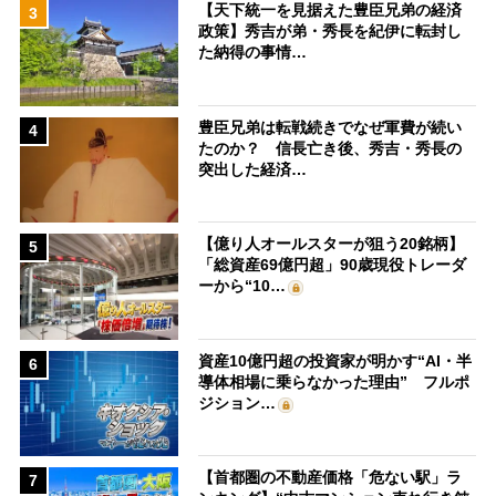
【天下統一を見据えた豊臣兄弟の経済
3
政策】秀吉が弟・秀長を紀伊に転封し
た納得の事情…
豊臣兄弟は転戦続きでなぜ軍費が続い
4
たのか？ 信長亡き後、秀吉・秀長の
突出した経済…
【億り人オールスターが狙う20銘柄】
5
「総資産69億円超」90歳現役トレーダ
ーから“10…
資産10億円超の投資家が明かす“AI・半
6
導体相場に乗らなかった理由” フルポ
ジション…
【首都圏の不動産価格「危ない駅」ラ
7