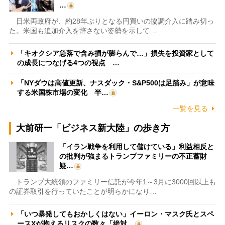
…
日米両政府が、約28年ぶりとなる円買いの協調介入に踏み切っ
た。米国も追加介入を辞さない姿勢を示して…
「キオクシア急落で含み損が膨らんで…」損失を投資家として
の成長につなげる4つの視点 …
「NYダウは高値更新、ナスダック・S&P500は足踏み」が意味
する米国株市場の変化 半…
一覧を見る
大前研一「ビジネス新大陸」の歩き方
「イラン戦争を利用して儲けている」利益相反と
の批判が強まるトランプファミリーの不正蓄財
疑…
トランプ大統領のファミリー信託が今年1～3月に3000回以上も
の証券取引を行っていたことが明らかになり…
「いつ暴発してもおかしくはない」イーロン・マスク氏とスペ
ースXが抱えるリスクの数々「絶対…