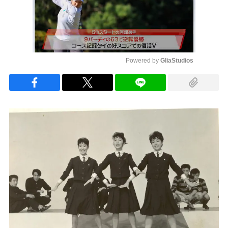
Powered by 
GliaStudios
Mute