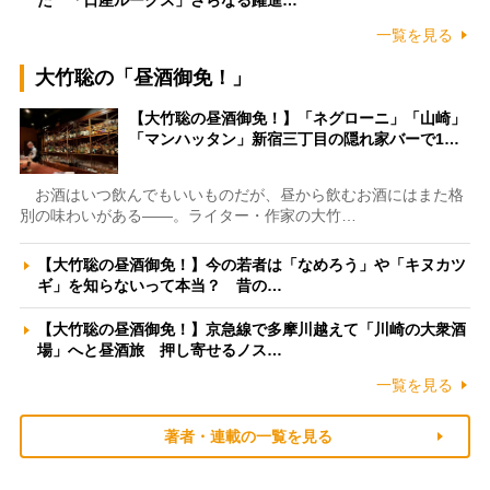
た 「日産ルークス」さらなる躍進…
一覧を見る
大竹聡の「昼酒御免！」
【大竹聡の昼酒御免！】「ネグローニ」「山崎」
「マンハッタン」新宿三丁目の隠れ家バーで1…
お酒はいつ飲んでもいいものだが、昼から飲むお酒にはまた格
別の味わいがある――。ライター・作家の大竹…
【大竹聡の昼酒御免！】今の若者は「なめろう」や「キヌカツ
ギ」を知らないって本当？ 昔の…
【大竹聡の昼酒御免！】京急線で多摩川越えて「川崎の大衆酒
場」へと昼酒旅 押し寄せるノス…
一覧を見る
著者・連載の一覧を見る