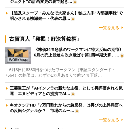
ジェクト”の計画変更の裏で起き…
【追及スクープ・みんなで大家さん】独占入手“内部議事録”で
明かされる柳瀬健一・代表の思…
一覧を見る
古賀真人「発掘！好決算銘柄」
《株価34％急落のワークマンに特大反転の期待》
6月の売上低迷を吹き飛ばす第1四半期決算、…
6月3日に8330円をつけたワークマン（東証スタンダード・
7564）の株価は、わずか1カ月あまりで約34％下落…
三菱重工が「AIインフラの新たな主役」として再評価される気
運 エヌビディアとの提携でAI…
キオクシアHD「7万円割れからの急反発」は再びの上昇局面へ
の反転シグナルか？ 市場のムー…
一覧を見る