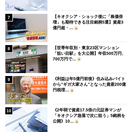
【キオクシア・ショック後に「株価倍
7
増」も期待できる注目銘柄5選】資産3
億円超・…
【世帯年収別・東京23区マンション
8
「狙い目駅」を大公開】年収500万円、
700万円で…
《利益は年5億円前後》住み込みバイト
9
から“ギガ大家さん”となった資産200億
円税理…
《2年弱で資産17.5倍の元証券マンが
10
「キオクシア急落で次に狙う」5銘柄を
公開》10…