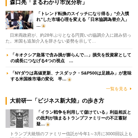
森口亮「まるわかり市況分析」
「トレンド転換のスイッチになり得る」“介入慣
れ”した市場心理を変える「日米協調為替介入」
…
日米両政府が、約28年ぶりとなる円買いの協調介入に踏み切っ
た。米国も追加介入を辞さない姿勢を示して…
「キオクシア急落で含み損が膨らんで…」損失を投資家として
の成長につなげる4つの視点 …
「NYダウは高値更新、ナスダック・S&P500は足踏み」が意味
する米国株市場の変化 半…
一覧を見る
大前研一「ビジネス新大陸」の歩き方
「イラン戦争を利用して儲けている」利益相反と
の批判が強まるトランプファミリーの不正蓄財
疑…
トランプ大統領のファミリー信託が今年1～3月に3000回以上も