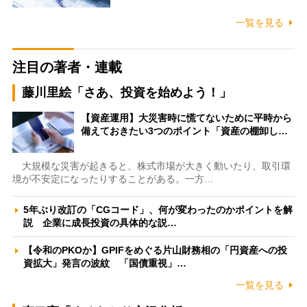
一覧を見る
注目の著者・連載
藤川里絵「さあ、投資を始めよう！」
【資産運用】大災害時に慌てないために平時から
備えておきたい3つのポイント「資産の棚卸し…
大規模な災害が起きると、株式市場が大きく動いたり、取引環
境が不安定になったりすることがある。一方…
5年ぶり改訂の「CGコード」、何が変わったのかポイントを解
説 企業に成長投資の具体的な説…
【令和のPKOか】GPIFをめぐる片山財務相の「円資産への投
資拡大」発言の波紋 「国債重視」…
一覧を見る