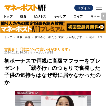
ログイン
トップ
投資
ビジネス
キャリア
ライフ
マネー
トップ
連載・著者
吉田みく「誰にだって言い分があります」
初ボーナスで
吉田みく「誰にだって言い分があります」
2024.01.31 16:00
マネーポストWEB
初ボーナスで両親に高級マフラーをプレ
ゼント 「親孝行」のつもりで奮発した
子供の気持ちはなぜ母に届かなかったの
か