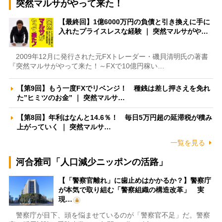
突然マルサがやって来た！
【最終回】1億6000万円の負債と引き換えに手に
入れたプライスレスな経験 ｜ 突然マルサがや…
2009年12月に発行された元FXトレーダー・磯貝清明氏の著書
『突然マルサがやって来た！～FXで10億円稼い…
【第9回】もう一度FXでリベンジ！ 種銭は差し押さえを免れ
た”ヒミツのお金” ｜ 突然マルサ…
【第8回】年利はなんと14.6％！ 毎日5万円超の延滞税が積み
上がっていく ｜ 突然マルサ…
一覧を見る
河合雅司「人口減少ニッポンの活路」
【「警察官離れ」に歯止めはかかるか？】警察庁
が本気で取り組む「警察組織の構造改革」 実
現…
警察庁が目下、頭を悩ませているのが「警察官不足」だ。警察