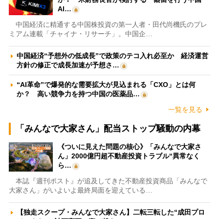
AI…
中国経済に精通する中国株投資の第一人者・田代尚機氏のプレ
ミアム連載「チャイナ・リサーチ」。中国企…
中国経済“予想外の低成長”で政策のテコ入れ必至か 経済運営
方針の修正で成長加速が予想さ…
“AI革命”で爆発的な需要拡大が見込まれる「CXO」とは何
か？ 高い競争力を持つ中国の医薬品…
一覧を見る
「みんなで大家さん」配当ストップ騒動の内幕
《ついに見えた問題の核心》「みんなで大家さ
ん」2000億円超不動産投資トラブル“異常なく
ら…
本誌『週刊ポスト』が追及してきた不動産投資商品「みんなで
大家さん」がいよいよ最終局面を迎えている…
【独走スクープ・みんなで大家さん】二転三転した“成田プロ