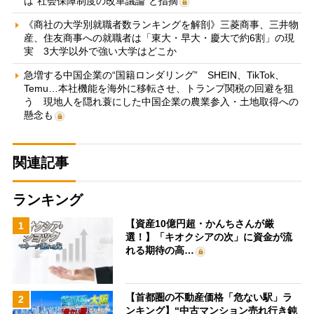
は“社会保障制度の改革議論”と指摘
《商社の大学別就職者数ランキングを解剖》三菱商事、三井物
産、住友商事への就職者は「東大・早大・慶大で約6割」の現
実 3大学以外で強い大学はどこか
急増する中国企業の“国籍ロンダリング” SHEIN、TikTok、
Temu…本社機能を海外に移転させ、トランプ関税の回避を狙
う 現地人を隠れ蓑にした中国企業の農業参入・土地取得への
懸念も
関連記事
ランキング
【資産10億円超・かんちさんが厳
1
選！】「キオクシアの次」に資金が流
れる期待の高…
【首都圏の不動産価格「危ない駅」ラ
2
ンキング】“中古マンション売れ行き鈍