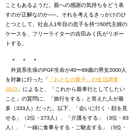
こともあるようだ。親への感謝の気持ちをどう表
すのが正解なのか──。それを考えるきっかけのひ
とつとして、社会人1年目の息子を持つ50代主婦の
ケースを、フリーライターの吉田みく氏がリポー
トする。
＊ ＊ ＊
外資系生保のPGF生命が40〜69歳の男女2000人
を対象に行った「
『おとなの親子』の生活調査
2023
」によると、「これから親孝行としてしたい
こと」の質問に、「旅行をする」と答えた人が最
多（333人）だった。以下、「会いに行く・顔を見
せる」（2位・273人）、「介護をする」（3位・83
人）、「一緒に食事をする・ご馳走する」（5位・