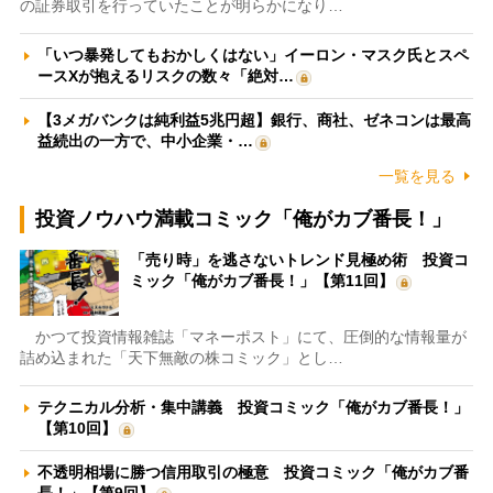
の証券取引を行っていたことが明らかになり…
「いつ暴発してもおかしくはない」イーロン・マスク氏とスペ
ースXが抱えるリスクの数々「絶対…
【3メガバンクは純利益5兆円超】銀行、商社、ゼネコンは最高
益続出の一方で、中小企業・…
一覧を見る
投資ノウハウ満載コミック「俺がカブ番長！」
「売り時」を逃さないトレンド見極め術 投資コ
ミック「俺がカブ番長！」【第11回】
かつて投資情報雑誌「マネーポスト」にて、圧倒的な情報量が
詰め込まれた「天下無敵の株コミック」とし…
テクニカル分析・集中講義 投資コミック「俺がカブ番長！」
【第10回】
不透明相場に勝つ信用取引の極意 投資コミック「俺がカブ番