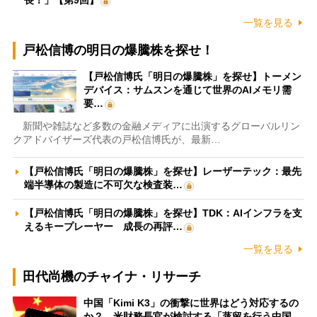
長！」【第9回】
一覧を見る
戸松信博の明日の爆騰株を探せ！
【戸松信博氏「明日の爆騰株」を探せ】トーメン
デバイス：サムスンを通じて世界のAIメモリ需
要…
新聞や雑誌など多数の金融メディアに出演するグローバルリン
クアドバイザーズ代表の戸松信博氏が、最新…
【戸松信博氏「明日の爆騰株」を探せ】レーザーテック：最先
端半導体の製造に不可欠な検査装…
【戸松信博氏「明日の爆騰株」を探せ】TDK：AIインフラを支
えるキープレーヤー 成長の再評…
一覧を見る
田代尚機のチャイナ・リサーチ
中国「Kimi K3」の衝撃に世界はどう対応するの
か？ 米財務長官が検討する「蒸留を行う中国