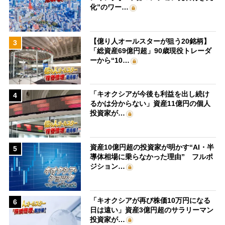
化”のワー…
【億り人オールスターが狙う20銘柄】
3
「総資産69億円超」90歳現役トレーダ
ーから“10…
「キオクシアが今後も利益を出し続け
4
るかは分からない」資産11億円の個人
投資家が…
資産10億円超の投資家が明かす“AI・半
5
導体相場に乗らなかった理由” フルポ
ジション…
「キオクシアが再び株価10万円になる
6
日は遠い」資産3億円超のサラリーマン
投資家が…