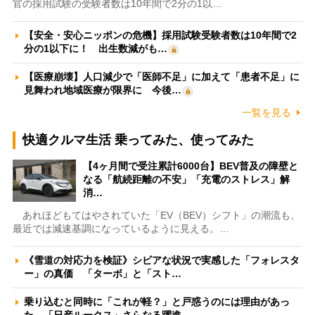
官の採用試験の受験者数は10年間で2分の1以…
【安全・安心ニッポンの危機】採用試験受験者数は10年間で2
分の1以下に！ 出生数減がも…
【医療崩壊】人口減少で「医師不足」に加えて「患者不足」に
見舞われ地域医療が限界に 今後…
一覧を見る
快適クルマ生活 乗ってみた、使ってみた
【4ヶ月間で受注累計6000台】BEV普及の障壁と
なる「航続距離の不安」「充電のストレス」解
消…
あれほどもてはやされていた「EV（BEV）シフト」の潮流も、
最近では減速基調になっているように見える。…
《雪道の対応力を検証》シビアな状況で実感した「フォレスタ
ー」の真価 「ターボ」と「スト…
乗り込むと同時に「これが軽？」と戸惑うのには理由があっ