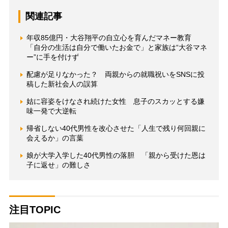
関連記事
年収85億円・大谷翔平の自立心を育んだマネー教育
「自分の生活は自分で働いたお金で」と家族は“大谷マネ
ー”に手を付けず
配慮が足りなかった？ 両親からの就職祝いをSNSに投
稿した新社会人の誤算
姑に容姿をけなされ続けた女性 息子のスカッとする嫌
味一発で大逆転
帰省しない40代男性を改心させた「人生で残り何回親に
会えるか」の言葉
娘が大学入学した40代男性の落胆 「親から受けた恩は
子に返せ」の難しさ
注目TOPIC