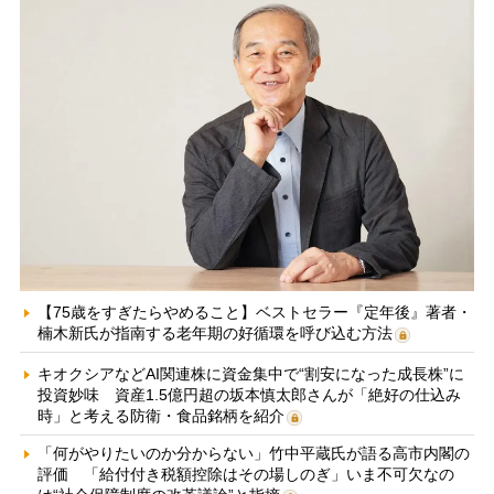
【75歳をすぎたらやめること】ベストセラー『定年後』著者・
楠木新氏が指南する老年期の好循環を呼び込む方法
キオクシアなどAI関連株に資金集中で“割安になった成長株”に
投資妙味 資産1.5億円超の坂本慎太郎さんが「絶好の仕込み
時」と考える防衛・食品銘柄を紹介
「何がやりたいのか分からない」竹中平蔵氏が語る高市内閣の
評価 「給付付き税額控除はその場しのぎ」いま不可欠なの