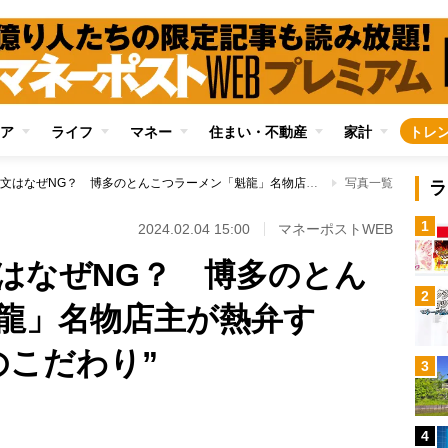
ア
ライフ
マネー
住まい・不動産
家計
トレ
「バリカタ」注文はなぜNG？ 博多のとんこつラーメン「魁龍」名物店主が熱弁する“麺の茹で方へのこだわり”
写真一覧
ラ
1
2024.02.04 15:00
マネーポストWEB
はなぜNG？ 博多のとん
2
龍」名物店主が熱弁す
のこだわり”
3
4
Loaded
: