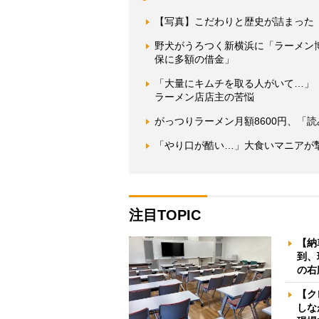
【写真】こだわりと歴史が詰まった
野犬がうろつく新横浜に「ラーメン
保に多額の借金」
「大量にキムチを取る人がいて…」
ラーメン店店主の苦悩
がっつりラーメン月額8600円、「
「やり口が酷い…」大食いマニアが
注目TOPIC
【納
到、
の右
【ク
しな