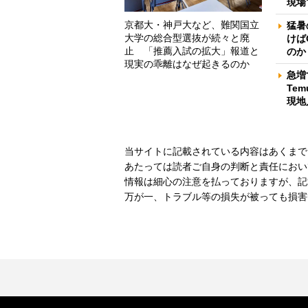
現場
京都大・神戸大など、難関国立
猛暑
大学の総合型選抜が続々と廃
けば
止 「推薦入試の拡大」報道と
のか
現実の乖離はなぜ起きるのか
急増
Te
現地
当サイトに記載されている内容はあくまで
あたっては読者ご自身の判断と責任におい
情報は細心の注意を払っておりますが、記
万が一、トラブル等の損失が被っても損害