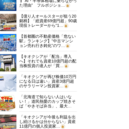
す“AI・半導体相場に乗らなかっ
た理由” フルポジショ…
【億り人オールスターが狙う20
銘柄】「総資産69億円超」90歳
現役トレーダーから“1…
【首都圏の不動産価格「危ない
駅」ランキング】“中古マンシ
ョン売れ行き鈍化”のワ…
【キオクシアが「配当」導入
へ】それでも資産10億円超の配
当株投資の達人が「買…
「キオクシアが再び株価10万円
になる日は遠い」資産3億円超
のサラリーマン投資家…
「北海道で知らない人はいな
い！」道民熱愛のカップ焼きそ
ば「やきそば弁当」、最大…
「キオクシアが今後も利益を出
し続けるかは分からない」資産
11億円の個人投資家…