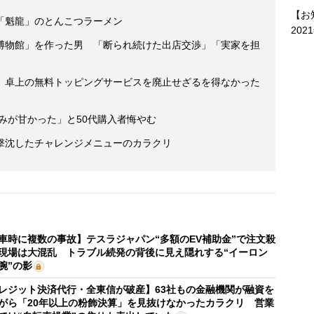
【お
「魁龍」のとんこつラーメン
202
博物館」を作った男 「断られ続けた出店交渉」「実家を担
 卓上の無料トッピングサービスを廃止せざるを得なかった
読みが甘かった」と50代購入者悔やむ
撃沈したチャレンジメニューのカラクリ
車時に複数の事故】テスラジャパン“多額のEV補助金”で注文殺
現場は大混乱 トラブル続発の背後に見え隠れする“イーロン
腕”の影
レジット決済代行・全東信が破産】63社もの金融機関が融資を
がら「20年以上の粉飾決算」を見抜けなかったカラクリ 営業