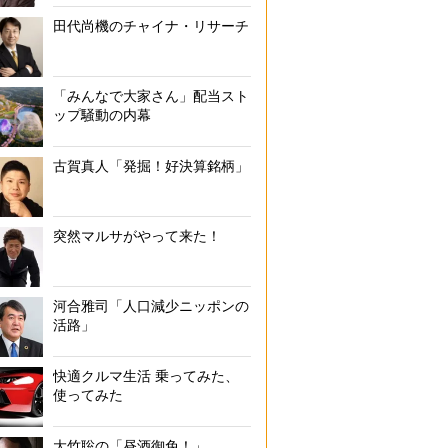
田代尚機のチャイナ・リサーチ
32年間煮込まれたスープを店主の森山氏は“どトンコツ”と呼ぶ。同店の
やわらかめの「ずんだれ」がベストになるのだという
「みんなで大家さん」配当スト
ップ騒動の内幕
古賀真人「発掘！好決算銘柄」
突然マルサがやって来た！
河合雅司「人口減少ニッポンの
活路」
快適クルマ生活 乗ってみた、
使ってみた
大竹聡の「昼酒御免！」