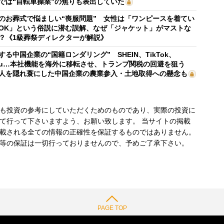
では“自転車操業”の焦りも表出していた
のお葬式で悩ましい“喪服問題” 女性は「ワンピースを着てい
OK」という俗説に潜む誤解、なぜ「ジャケット」がマストな
？《1級葬祭ディレクターが解説》
する中国企業の“国籍ロンダリング” SHEIN、TikTok、
mu…本社機能を海外に移転させ、トランプ関税の回避を狙う
人を隠れ蓑にした中国企業の農業参入・土地取得への懸念も
も投資の参考にしていただくためのものであり、実際の投資に
て行って下さいますよう、お願い致します。 当サイトの掲載
載される全ての情報の正確性を保証するものではありません。
等の保証は一切行っておりませんので、予めご了承下さい。
PAGE TOP