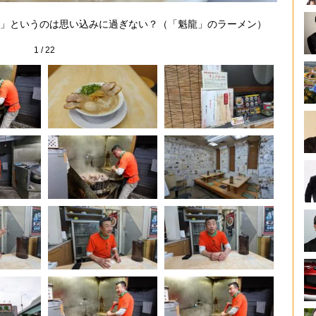
命釜で
」というのは思い込みに過ぎない？（「魁龍」のラーメン）
1
/
22