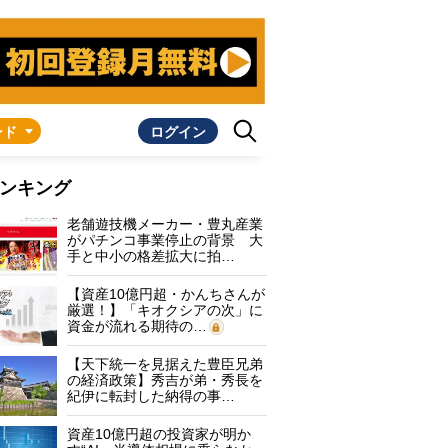
ンド
ログイン
ンキング
老舗遊技機メーカー・豊丸産業
がパチンコ事業停止の背景 大
手と中小の格差拡大に拍…
【資産10億円超・かんちさんが
厳選！】「キオクシアの次」に
資金が流れる期待の…
【天下統一を見据えた豊臣兄弟
の経済政策】秀吉が弟・秀長を
紀伊に転封した納得の事…
資産10億円超の投資家が明か