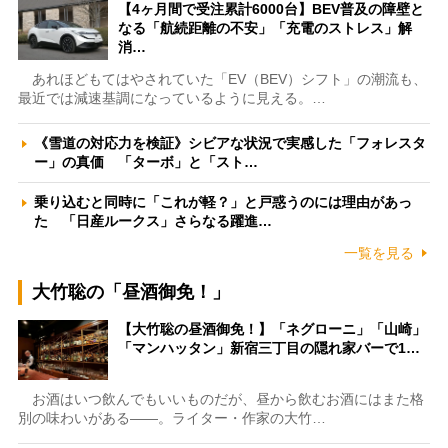
【4ヶ月間で受注累計6000台】BEV普及の障壁と
なる「航続距離の不安」「充電のストレス」解
消…
あれほどもてはやされていた「EV（BEV）シフト」の潮流も、
最近では減速基調になっているように見える。…
《雪道の対応力を検証》シビアな状況で実感した「フォレスタ
ー」の真価 「ターボ」と「スト…
乗り込むと同時に「これが軽？」と戸惑うのには理由があっ
た 「日産ルークス」さらなる躍進…
一覧を見る
大竹聡の「昼酒御免！」
【大竹聡の昼酒御免！】「ネグローニ」「山崎」
「マンハッタン」新宿三丁目の隠れ家バーで1…
お酒はいつ飲んでもいいものだが、昼から飲むお酒にはまた格
別の味わいがある――。ライター・作家の大竹…