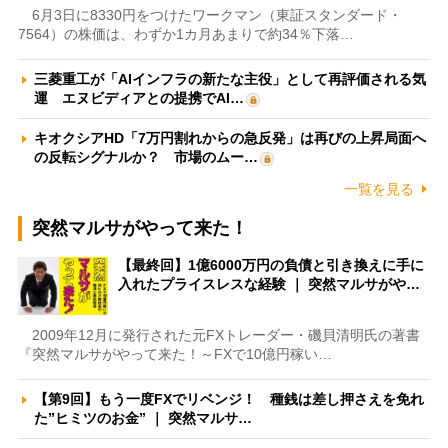
6月3日に8330円をつけたワークマン（東証スタンダード・
7564）の株価は、わずか1カ月あまりで約34％下落…
三菱重工が「AIインフラの新たな主役」として再評価される気
運 エヌビディアとの提携でAI…
キオクシアHD「7万円割れからの急反発」は再びの上昇局面へ
の反転シグナルか？ 市場のムー…
一覧を見る
突然マルサがやって来た！
【最終回】1億6000万円の負債と引き換えに手に
入れたプライスレスな経験 ｜ 突然マルサがや…
2009年12月に発行された元FXトレーダー・磯貝清明氏の著書
『突然マルサがやって来た！～FXで10億円稼い…
【第9回】もう一度FXでリベンジ！ 種銭は差し押さえを免れ
た”ヒミツのお金” ｜ 突然マルサ…