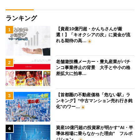
ランキング
【資産10億円超・かんちさんが厳
1
選！】「キオクシアの次」に資金が流
れる期待の高…
老舗遊技機メーカー・豊丸産業がパチ
2
ンコ事業停止の背景 大手と中小の格
差拡大に拍車…
【首都圏の不動産価格「危ない駅」ラ
3
ンキング】“中古マンション売れ行き鈍
化”のワー…
資産10億円超の投資家が明かす“AI・半
4
導体相場に乗らなかった理由” フルポ
ジション…