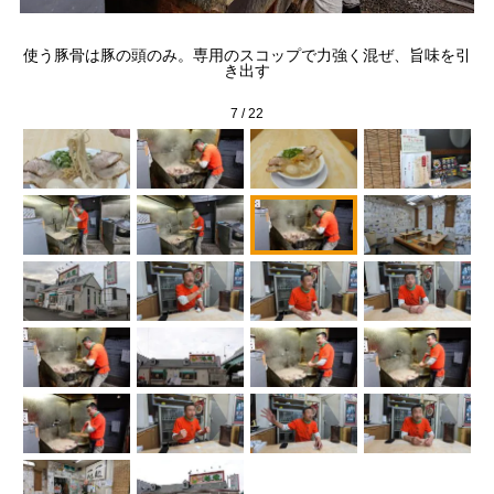
使う豚骨は豚の頭のみ。専用のスコップで力強く混ぜ、旨味を引
き出す
7
/
22