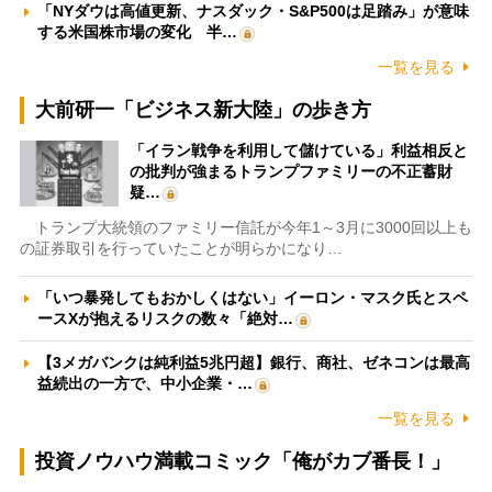
「NYダウは高値更新、ナスダック・S&P500は足踏み」が意味
する米国株市場の変化 半…
一覧を見る
大前研一「ビジネス新大陸」の歩き方
「イラン戦争を利用して儲けている」利益相反と
の批判が強まるトランプファミリーの不正蓄財
疑…
トランプ大統領のファミリー信託が今年1～3月に3000回以上も
の証券取引を行っていたことが明らかになり…
「いつ暴発してもおかしくはない」イーロン・マスク氏とスペ
ースXが抱えるリスクの数々「絶対…
【3メガバンクは純利益5兆円超】銀行、商社、ゼネコンは最高
益続出の一方で、中小企業・…
一覧を見る
投資ノウハウ満載コミック「俺がカブ番長！」