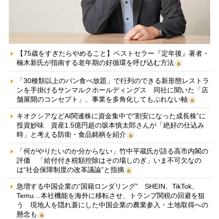
【75歳をすぎたらやめること】ベストセラー『定年後』著者・
楠木新氏が指南する老年期の好循環を呼び込む方法
「30種類以上のパン食べ放題」で行列のできる新形態レストラ
ンを手掛けるサンマルクホールディングス 同社に聞いた「店
舗展開のコンセプト」、事業を多角化してもぶれない軸
キオクシアなどAI関連株に資金集中で“割安になった成長株”に
投資妙味 資産1.5億円超の坂本慎太郎さんが「絶好の仕込み
時」と考える防衛・食品銘柄を紹介
「何がやりたいのか分からない」竹中平蔵氏が語る高市内閣の
評価 「給付付き税額控除はその場しのぎ」いま不可欠なの
は“社会保障制度の改革議論”と指摘
急増する中国企業の“国籍ロンダリング” SHEIN、TikTok、
Temu…本社機能を海外に移転させ、トランプ関税の回避を狙
う 現地人を隠れ蓑にした中国企業の農業参入・土地取得への
懸念も