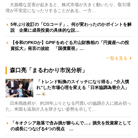
大規模な災害が起きると、株式市場が大きく動いたり、取引環
境が不安定になったりすることがある。一方…
5年ぶり改訂の「CGコード」、何が変わったのかポイントを解
説 企業に成長投資の具体的な説…
【令和のPKOか】GPIFをめぐる片山財務相の「円資産への投
資拡大」発言の波紋 「国債重視」…
一覧を見る
森口亮「まるわかり市況分析」
「トレンド転換のスイッチになり得る」“介入慣
れ”した市場心理を変える「日米協調為替介入」
…
日米両政府が、約28年ぶりとなる円買いの協調介入に踏み切っ
た。米国も追加介入を辞さない姿勢を示して…
「キオクシア急落で含み損が膨らんで…」損失を投資家として
の成長につなげる4つの視点 …