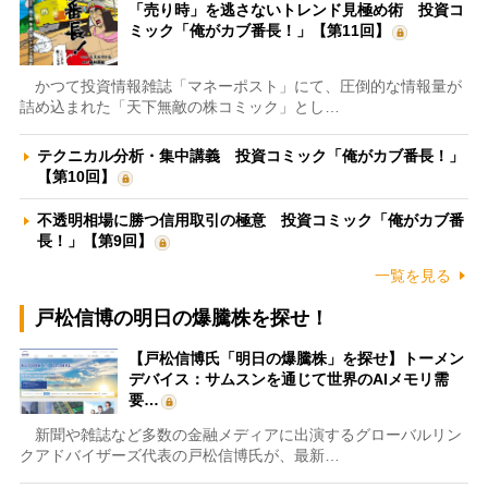
「売り時」を逃さないトレンド見極め術 投資コ
ミック「俺がカブ番長！」【第11回】
かつて投資情報雑誌「マネーポスト」にて、圧倒的な情報量が
詰め込まれた「天下無敵の株コミック」とし…
テクニカル分析・集中講義 投資コミック「俺がカブ番長！」
【第10回】
不透明相場に勝つ信用取引の極意 投資コミック「俺がカブ番
長！」【第9回】
一覧を見る
戸松信博の明日の爆騰株を探せ！
【戸松信博氏「明日の爆騰株」を探せ】トーメン
デバイス：サムスンを通じて世界のAIメモリ需
要…
新聞や雑誌など多数の金融メディアに出演するグローバルリン
クアドバイザーズ代表の戸松信博氏が、最新…