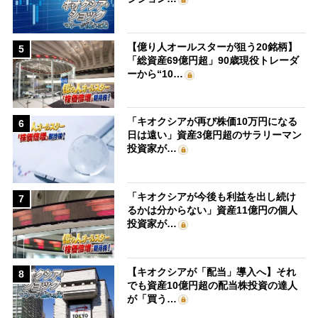
【億り人オールスターが狙う20銘柄】
5
「総資産69億円超」90歳現役トレーダ
ーから“10…
「キオクシアが再び株価10万円になる
6
日は遠い」資産3億円超のサラリーマン
投資家が…
「キオクシアが今後も利益を出し続け
7
るかは分からない」資産11億円の個人
投資家が…
【キオクシアが「配当」導入へ】それ
8
でも資産10億円超の配当株投資の達人
が「買う…