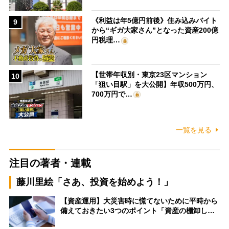
《利益は年5億円前後》住み込みバイト
9
から“ギガ大家さん”となった資産200億
円税理…
【世帯年収別・東京23区マンション
10
「狙い目駅」を大公開】年収500万円、
700万円で…
一覧を見る
注目の著者・連載
藤川里絵「さあ、投資を始めよう！」
【資産運用】大災害時に慌てないために平時から
備えておきたい3つのポイント「資産の棚卸し…