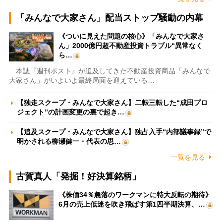
「みんなで大家さん」配当ストップ騒動の内幕
《ついに見えた問題の核心》「みんなで大家さ
ん」2000億円超不動産投資トラブル“異常なく
ら…
本誌『週刊ポスト』が追及してきた不動産投資商品「みんなで
大家さん」がいよいよ最終局面を迎えている…
【独走スクープ・みんなで大家さん】二転三転した“成田プロ
ジェクト”の計画変更の裏で起き…
【追及スクープ・みんなで大家さん】独占入手“内部議事録”で
明かされる柳瀬健一・代表の思…
一覧を見る
古賀真人「発掘！好決算銘柄」
《株価34％急落のワークマンに特大反転の期待》
6月の売上低迷を吹き飛ばす第1四半期決算、…