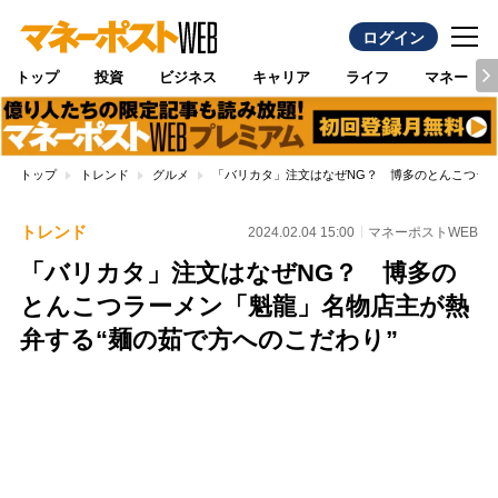
ログイン
トップ
投資
ビジネス
キャリア
ライフ
マネー
トップ
トレンド
グルメ
「バリカタ」注文はなぜNG？ 博多のとんこつラー
トレンド
2024.02.04 15:00
マネーポストWEB
「バリカタ」注文はなぜNG？ 博多の
とんこつラーメン「魁龍」名物店主が熱
弁する“麺の茹で方へのこだわり”
Loaded
:
100.00%
/
Unmute