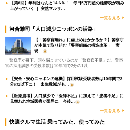
【第8回】年利はなんと14.6％！ 毎日5万円超の延滞税が積み
上がっていく ｜ 突然マルサ…
一覧を見る
河合雅司「人口減少ニッポンの活路」
【「警察官離れ」に歯止めはかかるか？】警察庁
が本気で取り組む「警察組織の構造改革」 実
現…
警察庁が目下、頭を悩ませているのが「警察官不足」だ。警察
官の採用試験の受験者数は10年間で2分の1以…
【安全・安心ニッポンの危機】採用試験受験者数は10年間で2
分の1以下に！ 出生数減がも…
【医療崩壊】人口減少で「医師不足」に加えて「患者不足」に
見舞われ地域医療が限界に 今後…
一覧を見る
快適クルマ生活 乗ってみた、使ってみた