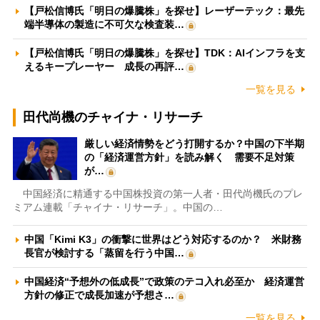
【戸松信博氏「明日の爆騰株」を探せ】レーザーテック：最先
端半導体の製造に不可欠な検査装…
【戸松信博氏「明日の爆騰株」を探せ】TDK：AIインフラを支
えるキープレーヤー 成長の再評…
一覧を見る
田代尚機のチャイナ・リサーチ
厳しい経済情勢をどう打開するか？中国の下半期
の「経済運営方針」を読み解く 需要不足対策
が…
中国経済に精通する中国株投資の第一人者・田代尚機氏のプレ
ミアム連載「チャイナ・リサーチ」。中国の…
中国「Kimi K3」の衝撃に世界はどう対応するのか？ 米財務
長官が検討する「蒸留を行う中国…
中国経済“予想外の低成長”で政策のテコ入れ必至か 経済運営
方針の修正で成長加速が予想さ…
一覧を見る